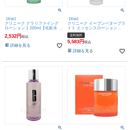
【即納】
【即納】
クリニーク クラリファイング
クリニーク イーブンベターブラ
ローション 1 200ml【化粧水 ふ
イト エッセンスローション
き取り化粧水】【SBT】
175ml【宅配便送料無料】
2,532
送料無料
税込
(6067446)
(6023887)
5,583
税込
詳細を見る
詳細を見る