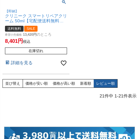
【即納】
クリニーク スマートリペアクリ
ーム 50ml【宅配便送料無料】
(6054374)
送料無料
SALE
のところ
13,420
希望小売価格
8,401
税込
在庫切れ
詳細を見る
並び替え
価格が安い順
価格が高い順
新着順
レビュー順
21
件中
1
-
21
件表示