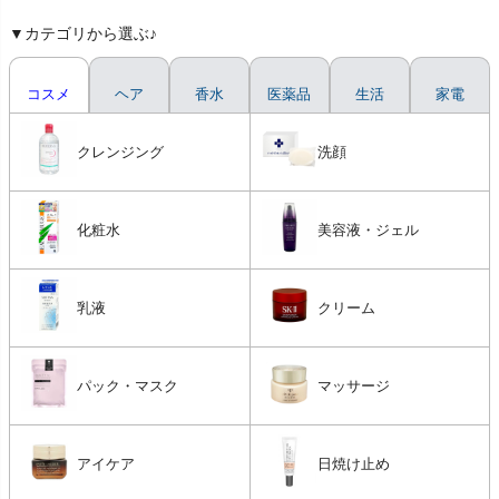
▼カテゴリから選ぶ♪
コスメ
ヘア
香水
医薬品
生活
家電
クレンジング
洗顔
化粧水
美容液・ジェル
乳液
クリーム
パック・マスク
マッサージ
アイケア
日焼け止め