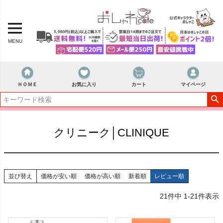
MENU
ＨＯＭＥ
お気に入り
カート
マイページ
クリニーク│CLINIQUE
並び替え
価格が安い順
価格が高い順
新着順
レビュー順
21
件中
1
-
21
件表示