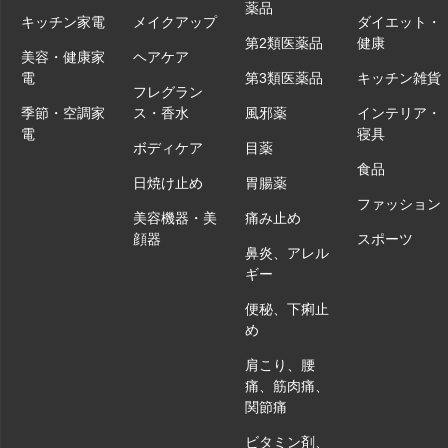
薬品
キッチン家電
メイクアップ
ダイエット・
第2類医薬品
健康
美容・健康家
ヘアケア
電
第3類医薬品
キッチン雑貨
フレグラン
季節・空調家
ス・香水
風邪薬
インテリア・
電
寝具
ボディケア
目薬
食品
日焼け止め
胃腸薬
ファッション
美容機器・美
痛み止め
顔器
スポーツ
鼻炎、アレル
ギー
便秘、下痢止
め
肩こり、腰
痛、筋肉痛、
関節痛
ビタミン剤、