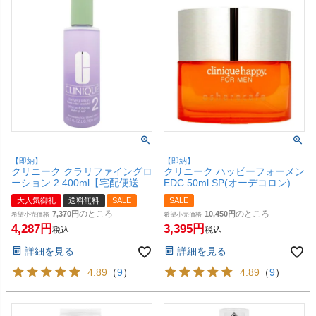
【即納】
【即納】
クリニーク クラリファイングロ
クリニーク ハッピーフォーメン
ーション 2 400ml【宅配便送料
EDC 50ml SP(オーデコロン)
無料】 (6002593)
【香水】【SBT】
大人気御礼
送料無料
SALE
SALE
のところ
のところ
7,370
10,450
希望小売価格
希望小売価格
4,287
3,395
税込
税込
詳細を見る
詳細を見る
4.89
（
9
）
4.89
（
9
）