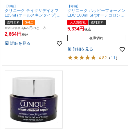
【即納】
【即納】
クリニーク テイクザデイオフ
クリニーク ハッピーフォーメン
125ml (オールスキンタイプ)
EDC 100ml SP(オーデコロン)
【メイクアップリムーバー】
【香水】【宅配便送料無料】
送料無料
SALE
大人気御礼
送料無料
【クレンジング】【宅配便送料
のところ
4,620
5,334
無料】 (6000414)
希望小売価格
税込
2,664
税込
在庫切れ
詳細を見る
詳細を見る
4.82
（
11
）