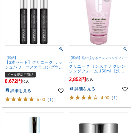
【即納】
【即納】洗い流せるクレンジングフォー
【3本セット】クリニーク ラッ
ム！
クリニーク リンスオフ クレン
シュパワーマスカラロングウェ
ジングフォーム 150ml 【洗い
アリングフォーミュラ #01ブラ
メール便対応商品
流せるクレンジングフォーム】
ックオニキス×3本【メール便対
2,852
税込
【SBT】
8,672
応商品】【SBT】(6001699-
税込
set2)
詳細を見る
詳細を見る
4.00
（
1
）
5.00
（
1
）