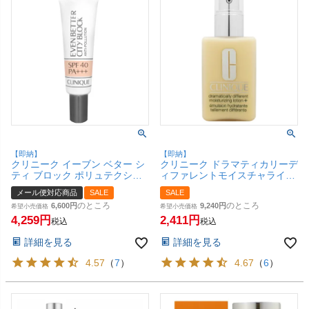
【即納】
【即納】
クリニーク イーブン ベター シ
クリニーク ドラマティカリーデ
ティ ブロック ポリュテクショ
ィファレントモイスチャライジ
ン40 N 30ml【UV/日焼け止めク
ングローション プラス
メール便対応商品
SALE
SALE
リーム】【メール便対応商品】
125ml【DDML+】【乳液】
のところ
のところ
6,600
9,240
【SBT】(6009959)
希望小売価格
【SBT】 (6010553)
希望小売価格
4,259
2,411
税込
税込
詳細を見る
詳細を見る
4.57
（
7
）
4.67
（
6
）