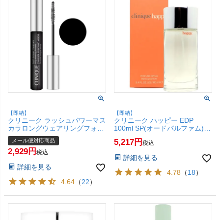
【即納】
【即納】
クリニーク ラッシュパワーマス
クリニーク ハッピー EDP
カラロングウェアリングフォー
100ml SP(オードパルファム)
ミュラ #01ブラックオニキス
【香水】【SBT】
メール便対応商品
5,217
税込
【メール便対応商品】【SBT】
2,929
税込
詳細を見る
詳細を見る
4.78
（
18
）
4.64
（
22
）