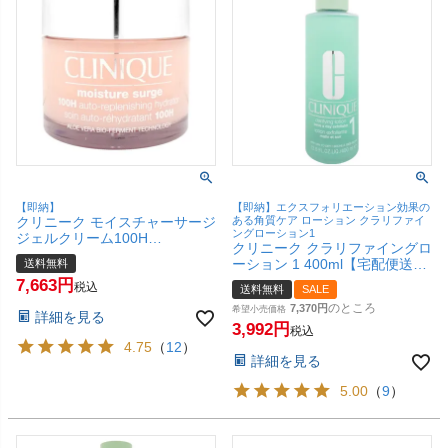
【即納】
【即納】エクスフォリエーション効果の
クリニーク モイスチャーサージ
ある角質ケア ローション クラリファイ
ングローション1
ジェルクリーム100H
クリニーク クラリファイングロ
200ml【宅配便送料無料】
ーション 1 400ml【宅配便送料
送料無料
(6044115)
無料】(5000693)
7,663
税込
送料無料
SALE
のところ
7,370
希望小売価格
詳細を見る
3,992
税込
4.75
（
12
）
詳細を見る
5.00
（
9
）