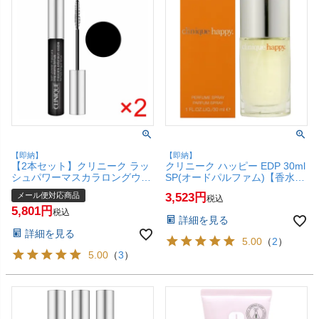
【即納】
【即納】
【2本セット】クリニーク ラッ
クリニーク ハッピー EDP 30ml
シュパワーマスカラロングウェ
SP(オードパルファム)【香水】
アリングフォーミュラ 6ml 01
【SBT】 (6010989)
メール便対応商品
3,523
税込
ブラックオニキス【メール便対
5,801
応商品】【SBT】(6001699-
税込
詳細を見る
set1)
詳細を見る
5.00
（
2
）
5.00
（
3
）