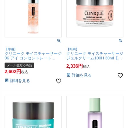
【即納】
【即納】
クリニーク モイスチャーサージ
クリニーク モイスチャーサージ
96 アイ コンセントレート
ジェルクリーム100H 30ml【保
15ml【目元用美容液】【メール
湿ジェルクリーム】【SBT】
メール便対応商品
2,336
税込
便対応商品】【SBT】
(6067460)
2,602
(6067458)
税込
詳細を見る
詳細を見る