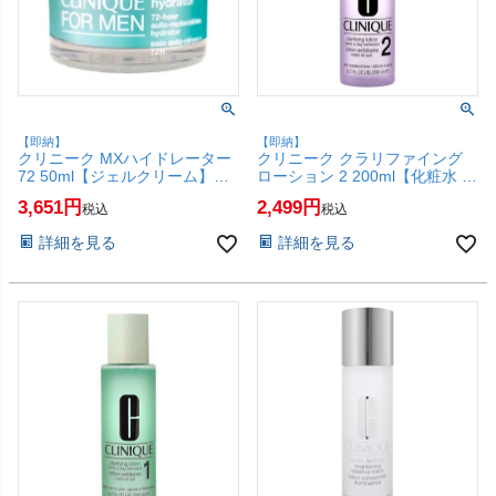
【即納】
【即納】
クリニーク MXハイドレーター
クリニーク クラリファイング
72 50ml【ジェルクリーム】
ローション 2 200ml【化粧水 ふ
【SBT】(6067454)
き取り化粧水】【SBT】
3,651
2,499
税込
税込
(6067447)
詳細を見る
詳細を見る