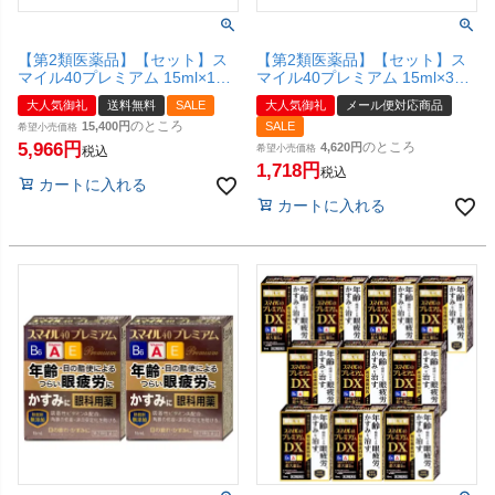
【第2類医薬品】【セット】ス
【第2類医薬品】【セット】ス
マイル40プレミアム 15ml×10
マイル40プレミアム 15ml×3個
個【ライオン株式会社】【宅配
【ライオン株式会社】【メール
大人気御礼
送料無料
SALE
大人気御礼
メール便対応商品
便送料無料】
便対応商品】【SBT】
のところ
15,400
SALE
希望小売価格
5,966
のところ
4,620
希望小売価格
税込
1,718
税込
カートに入れる
カートに入れる