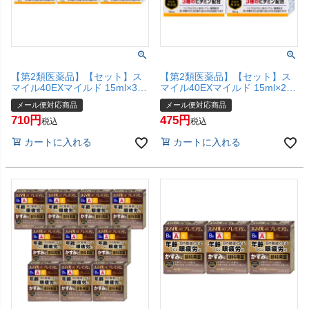
【第2類医薬品】【セット】ス
【第2類医薬品】【セット】ス
マイル40EXマイルド 15ml×3個
マイル40EXマイルド 15ml×2個
【ライオン株式会社】【目薬/目
【ライオン株式会社】【目薬/目
メール便対応商品
メール便対応商品
の疲れ/目のかすみ/充血/かゆ
の疲れ/目のかすみ/充血/かゆ
710
475
み】【メール便対応商品】
み】【メール便対応商品】
税込
税込
【SBT】
【SBT】
カートに入れる
カートに入れる