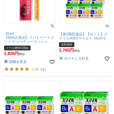
【即納】
【第2類医薬品】【セット】ス
【国内正規品】スパトリートメ
マイル40EXマイルド 15ml×10
ント ビューティーラッシュ オ
個【ライオン株式会社】【目薬/
送料無料
リジン(復刻版) 1.5ml ビューテ
目の疲れ/目のかすみ/充血/かゆ
メール便対応商品
ィラッシュBEAUTYLASH【ま
2,765
み】【宅配便送料無料】
税込
2,826
つげ美容液】【メール便対応商
税込
品】【SBT】
カートに入れる
詳細を見る
5.00
（
6
）