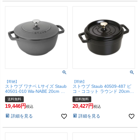
(6043592)
【即納】
【即納】
ストウブ ワナベ Lサイズ Staub
ストウブ Staub 40509-487 ピ
40501-010 Wa-NABE 20cm グ
コ・ココット ラウンド 20cm
レー 日本語説明書付き【炊飯
ブラック【ホーロー鍋 調理器
送料無料
送料無料
和食 gohan ホーロー 鍋 調理器
具】【シリアルNo付国内正規
19,446
20,427
具 ストーブ デ ゴハン
品/国内生涯保証書付】【宅配便
税込
税込
wanabe】【シリアルNo付国内
送料無料】(6053005)
詳細を見る
詳細を見る
正規品/国内生涯保証書付】【宅
配便送料無料】(6053284)