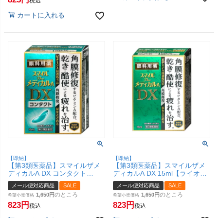
税込
カートに入れる
【即納】
【即納】
【第3類医薬品】スマイルザメ
【第3類医薬品】スマイルザメ
ディカルA DX コンタクト
ディカルA DX 15ml【ライオン
15ml【ライオン株式会社】【目
株式会社】【目薬】【メール便
メール便対応商品
SALE
メール便対応商品
SALE
薬】【メール便対応商品】
対応商品】【SBT】
のところ
のところ
1,650
1,650
【SBT】(6043052)
希望小売価格
希望小売価格
823
823
税込
税込