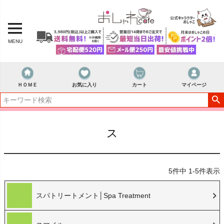
MENU
ＨＯＭＥ
お気に入り
カート
マイページ
ス
5
件中
1
-
5
件表示
スパトリートメント│Spa Treatment