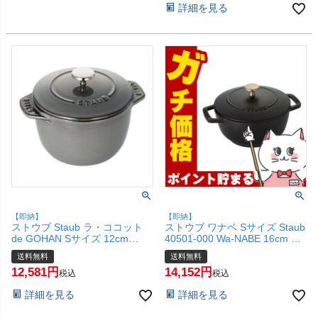
詳細を見る
【即納】
【即納】
ストウブ Staub ラ・ココット
ストウブ ワナベ Sサイズ Staub
de GOHAN Sサイズ 12cm
40501-000 Wa-NABE 16cm ブ
40509-702 グレー【時短 カン
ラック 日本語説明書付き【炊飯
送料無料
送料無料
タン 1合炊き ホーロー鍋 調理
和食 gohan ホーロー 鍋 調理器
12,581
14,152
器具 デ ゴハン 炊飯 ごはん ワ
具 ストーブ デ ゴハン
税込
税込
ナベ ココハン】【シリアルNo
wanabe】【シリアルNo付国内
詳細を見る
詳細を見る
付国内正規品/国内生涯保証書
正規品/国内生涯保証書付】【宅
付】【宅配便送料無料】
配便送料無料】(6049145)