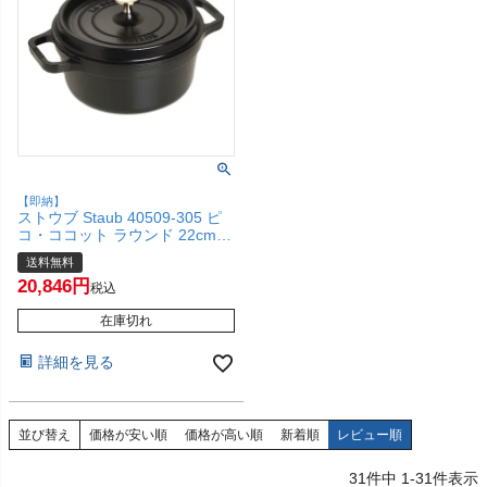
【即納】
ストウブ Staub 40509-305 ピ
コ・ココット ラウンド 22cm
ブラック【ホーロー鍋 調理器具
送料無料
鋳物 両手鍋 IH対応 お鍋 琺瑯
20,846
ホーロー 保温】【シリアルNo
税込
付国内正規品/国内生涯保証書
付】【宅配便送料無料】
在庫切れ
(6053358)
詳細を見る
並び替え
価格が安い順
価格が高い順
新着順
レビュー順
31
件中
1
-
31
件表示