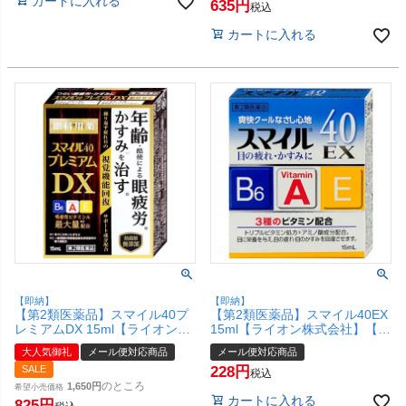
カートに入れる
635
税込
カートに入れる
【即納】
【即納】
【第2類医薬品】スマイル40プ
【第2類医薬品】スマイル40EX
レミアムDX 15ml【ライオン株
15ml【ライオン株式会社】【メ
式会社】【メール便対応商品】
ール便対応商品】【SBT】
大人気御礼
メール便対応商品
メール便対応商品
【SBT】
SALE
228
税込
のところ
1,650
希望小売価格
カートに入れる
825