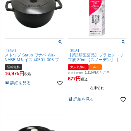
【即納】
【即納】
ストウブ Staub ワナベ Wa-
【第2類医薬品】プラセントッ
NABE Mサイズ 40501-005 ブラ
プ液 30ml【スノーデン】【滋
ック【ホーロー鍋 調理器具】
養強壮・肉体疲労】【SBT】
送料無料
大人気御礼
SALE
(6047783)【宅配便送料無料】
(6053347)
のところ
16,975
1,210
希望小売価格
税込
677
税込
詳細を見る
在庫切れ
詳細を見る