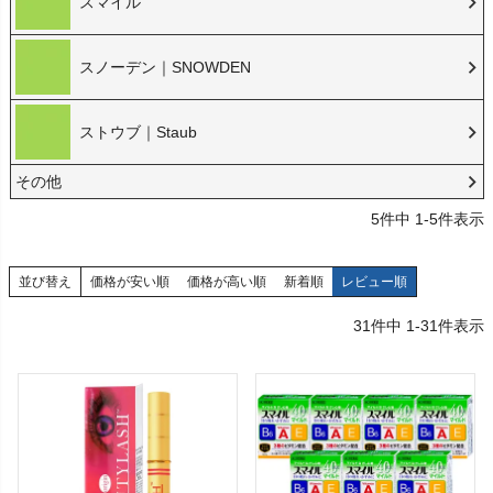
スマイル
スノーデン｜SNOWDEN
ストウブ｜Staub
その他
5
件中
1
-
5
件表示
並び替え
価格が安い順
価格が高い順
新着順
レビュー順
31
件中
1
-
31
件表示