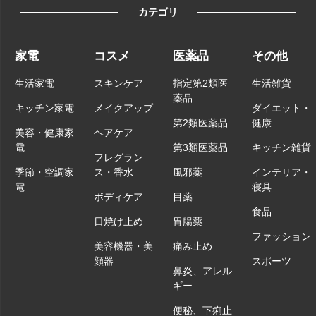
カテゴリ
家電
コスメ
医薬品
その他
生活家電
スキンケア
指定第2類医
生活雑貨
薬品
キッチン家電
メイクアップ
ダイエット・
第2類医薬品
健康
美容・健康家
ヘアケア
電
第3類医薬品
キッチン雑貨
フレグラン
季節・空調家
ス・香水
風邪薬
インテリア・
電
寝具
ボディケア
目薬
食品
日焼け止め
胃腸薬
ファッション
美容機器・美
痛み止め
顔器
スポーツ
鼻炎、アレル
ギー
便秘、下痢止