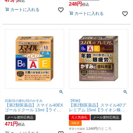
473
税込
248
税込
カートに入れる
カートに入れる
目薬/目の疲れ/目のかすみ
【即納】
【第2類医薬品】スマイル40EX
【第2類医薬品】スマイル40プ
ゴールドクール 13ml【ライオ
レミアム 15ml【ライオン株式
ン株式会社】【メール便対応商
会社】【メール便対応商品】
メール便対応商品
大人気御礼
メール便対応商品
品】【SBT】
【SBT】
471
SALE
税込
のところ
1,540
希望小売価格