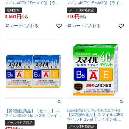
マイル40EX 15ml×10個【ライ
マイル40EX 15ml×3個【ライオ
オン株式会社】【宅配便送料無
ン株式会社】【メール便対応商
送料無料
メール便対応商品
料】
品】【SBT】
2,561
710
税込
税込
カートに入れる
カートに入れる
【第2類医薬品】【セット】ス
目薬/目の疲れ/目のかすみ/充血/かゆみ
【第2類医薬品】スマイル40EX
マイル40EX 15ml×2個【ライオ
マイルド 15ml【ライオン株式
ン株式会社】【メール便対応商
メール便対応商品
会社】【メール便対応商品】
品】【SBT】
メール便対応商品
【SBT】