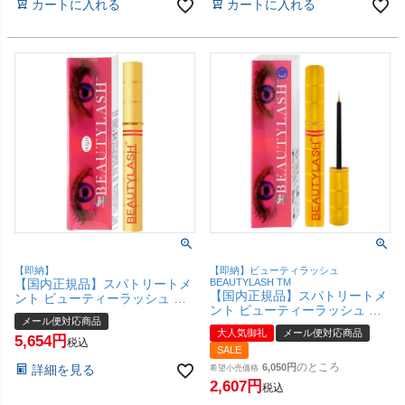
カートに入れる
カートに入れる
【即納】
【即納】ビューティラッシュ
【国内正規品】スパトリートメ
BEAUTYLASH TM
【国内正規品】スパトリートメ
ント ビューティーラッシュ オ
ント ビューティーラッシュ シ
リジン(復刻版) 4.5ml ビューテ
メール便対応商品
ンプル 1.5ml(旧センシティブ)
ィラッシュBEAUTYLASH【ま
大人気御礼
メール便対応商品
ビューティラッシュ
5,654
つげ美容液】【メール便対応商
税込
SALE
BEAUTYLASH TM【まつげ美容
品】【SBT】
液】【メール便対応商品】
のところ
6,050
詳細を見る
希望小売価格
【SBT】(5000616)
2,607
税込