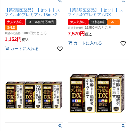
【第2類医薬品】【セット】ス
【第2類医薬品】【セット】ス
マイル40プレミアム 15ml×2個
マイル40プレミアムDX
【ライオン株式会社】【メール
15ml×10個【ライオン株式会
大人気御礼
メール便対応商品
大人気御礼
送料無料
SALE
便対応商品】【SBT】
社】【宅配便送料無料】
のところ
SALE
16,500
希望小売価格
のところ
7,570
3,080
希望小売価格
税込
1,152
税込
カートに入れる
カートに入れる