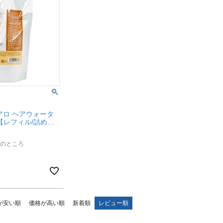
アロ ヘアウォータ
ml【レフィル/詰め替
さないトリートメン
プ【SBT】
のところ
が安い順
価格が高い順
新着順
レビュー順