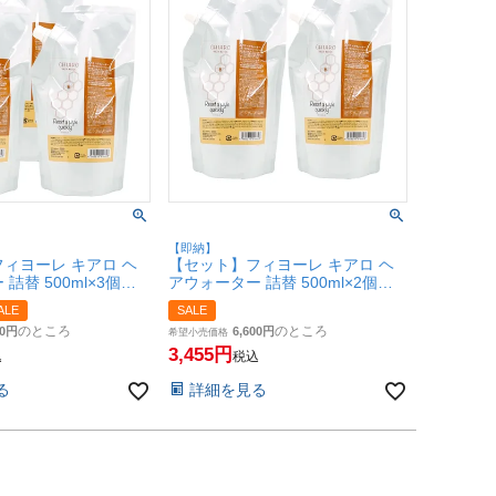
【即納】
ィヨーレ キアロ ヘ
【セット】フィヨーレ キアロ ヘ
詰替 500ml×3個
アウォーター 詰替 500ml×2個
/詰め替え】【洗い流さ
【レフィル/詰め替え】【洗い流さ
ALE
SALE
トメント】パウチタイ
ないトリートメント】パウチタイ
のところ
のところ
0
6,600
無料】(6068181-
プ【SBT】(6068181-set2)
希望小売価格
3,455
込
税込
る
詳細を見る