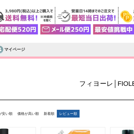
マイページ
検索
フィヨーレ│FIOL
が安い順
価格が高い順
新着順
レビュー順