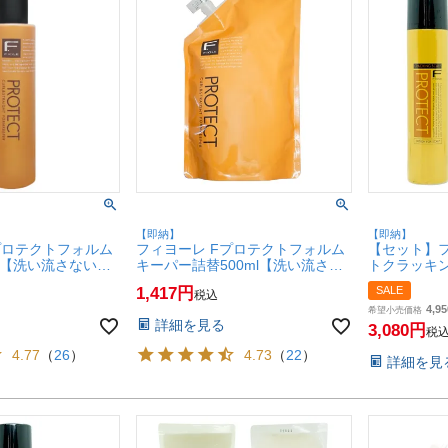
【即納】
【即納】
プロテクトフォルム
フィヨーレ Fプロテクトフォルム
【セット】フ
ml【洗い流さないト
キーパー詰替500ml【洗い流さな
トクラッキン
【本体】【SBT】
いトリートメント】【レフィル/詰
個【頭皮用ロ
1,417
SALE
税込
め替え】【SBT】(6011859)
ンスコント
4,95
【SBT】(606
希望小売価格
詳細を見る
3,080
税
4.77
（
26
）
4.73
（
22
）
詳細を見