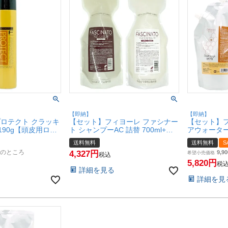
【即納】
【即納】
プロテクト クラッキ
【セット】フィヨーレ ファシナー
【セット】フ
190g【頭皮用ロー
ト シャンプーAC 詰替 700ml+ト
アウォーター 
バランスコントロー
リートメントAC 詰替 700g【アミ
【レフィル
送料無料
送料無料
S
T】(6068180)
ノコントロールタイプ】【レフィ
ないトリー
のところ
4,327
9,90
ル/詰め替え】【宅配便送料無料】
プ【宅配便送料
希望小売価格
税込
(6065661-set1)
set3)
5,820
税
詳細を見る
詳細を見