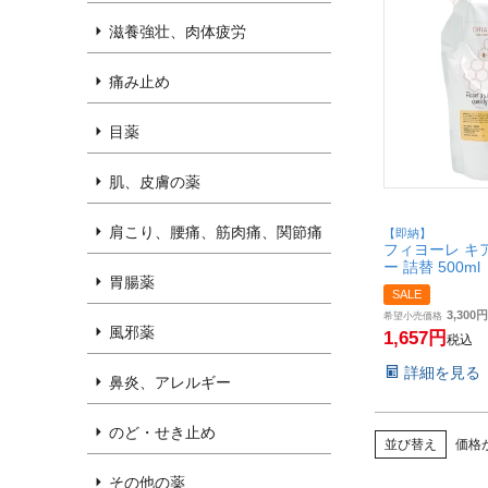
滋養強壮、肉体疲労
痛み止め
目薬
肌、皮膚の薬
肩こり、腰痛、筋肉痛、関節痛
【即納】
フィヨーレ キ
ー 詰替 500
胃腸薬
え】【洗い流
SALE
ト】パウチタイ
3,300
(6068181)
希望小売価格
風邪薬
1,657
税込
詳細を見る
鼻炎、アレルギー
のど・せき止め
並び替え
価格
その他の薬