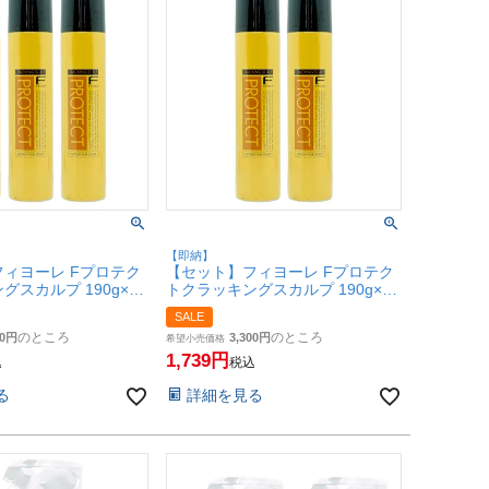
【即納】
ィヨーレ Fプロテク
【セット】フィヨーレ Fプロテク
グスカルプ 190g×3
トクラッキングスカルプ 190g×2
ーション 頭皮 バラ
個【頭皮用ローション 頭皮 バラ
SALE
ロールスプレー】
ンスコントロールスプレー】
のところ
のところ
0
3,300
8180-set3)
【SBT】(6068180-set2)
希望小売価格
1,739
込
税込
る
詳細を見る