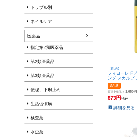
トラブル別
ネイルケア
医薬品
指定第2類医薬品
第2類医薬品
【即納】
フィヨーレ F
第3類医薬品
ング スカルプ 
ション 頭皮 
SALE
ルスプレー】【SB
便秘、下痢止め
1,650
希望小売価格
873
税込
生活習慣病
詳細を見る
検査薬
水虫薬