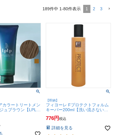
189
件中
1
-
80
件表示
1
2
3
【即納】
ヘアカラートリートメン
フィヨーレ Fプロテクトフォルム
ージュブラウン【LPLP
キーパー200ml【洗い流さないト
白髪染め/無添加/染毛
リートメント】【本体】【SBT】
776
税込
便送料無料】
込
詳細を見る
る