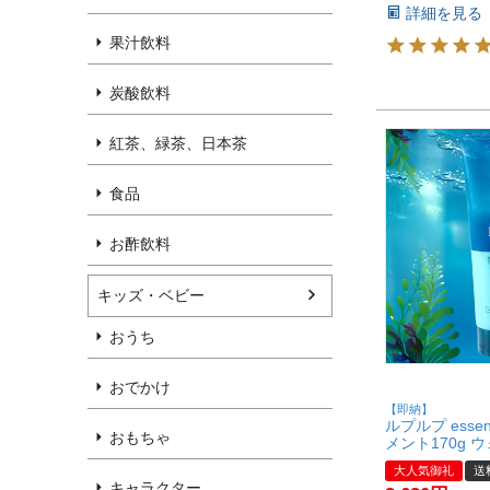
詳細を見る
果汁飲料
炭酸飲料
紅茶、緑茶、日本茶
食品
お酢飲料
キッズ・ベビー
おうち
おでかけ
【即納】
ルプルプ ess
おもちゃ
メント170g 
ン(ダークブラウ
大人気御礼
送
売店 白髪染め 
キャラクター