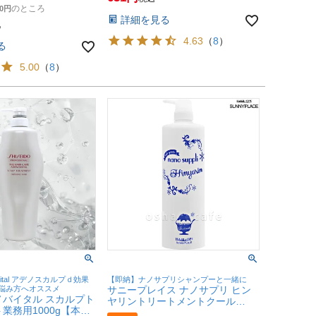
え】【トリートメント】【SBT】
のところ
0
詳細を見る
込
4.63
（
8
）
る
5.00
（
8
）
vital アデノスカルプｄ効果
【即納】ナノサプリシャンプーと一緒に
悩み方へオススメ
サニープレイス ナノサプリ ヒン
ノバイタル スカルプト
ヤリントリートメントクール
業務用1000g【本体/
1000ml【本体/ポンプ】【ヘアト