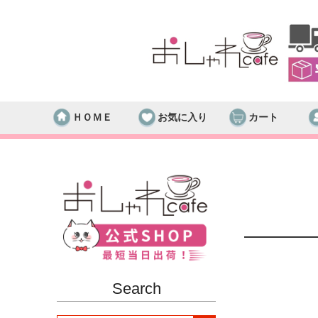
ＨＯＭＥ
お気に入り
カート
Search