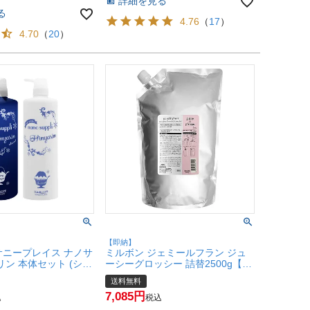
詳細を見る
る
4.76
（
17
）
4.70
（
20
）
【即納】
サニープレイス ナノサ
ミルボン ジェミールフラン ジュ
リン 本体セット (シャ
ーシーグロッシー 詰替2500g【レ
000ml＋トリートメン
フィル/詰め替え】【ヘアトリート
送料無料
l)【本体/ポンプ】【宅配
メント】【宅配便送料無料】
7,085
040640-set1)
(6019594)
込
税込