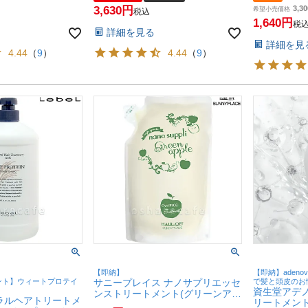
 無添加 染毛料 エ
髪染め 無添加 染毛料 エッセンス
【SBT】
3,630
3,30
カラートリートメン
ヘアカラートリートメント】【宅
希望小売価格
税込
送料無料】
配便送料無料】(6049432)
1,640
税
詳細を見る
詳細を見
4.44
（
9
）
4.44
（
9
）
【即納】
【即納】adeno
ント】ウィートプロテイ
サニープレイス ナノサプリエッセ
で髪と頭皮のお
資生堂アデ
ンストリートメント(グリーンアッ
ラルヘアトリートメ
リートメント
プル)詰替 800ml【レフィル/詰め