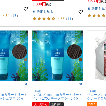
【宅配便送料無料】
3,630
ラートリートメン
センス ヘア
税
3,300
税込
送料無料】
ト】【宅配
詳細を見
(6049434)
詳細を見る
4.54
（
13
）
4.55
（
11
）
【即納】
【即納】
enceカラートリート
ルプルプ essenceカラートリート
サニープレ
アッシュブラウン(グ
メント170g チークブラウン(ライ
グレード自
ウン)【LPLP正規
トブラウン)【LPLP正規販売店 白
替800g【
大人気御礼
送料無料
SALE