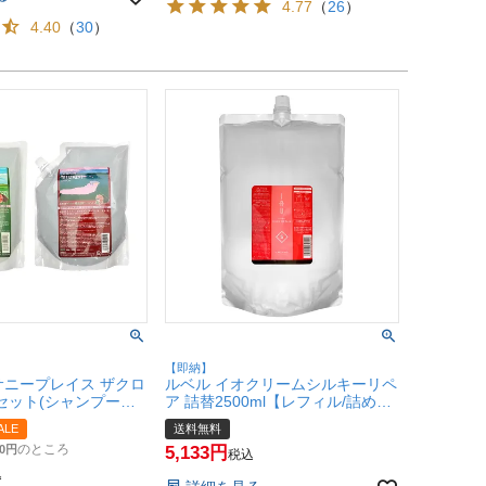
4.77
（
26
）
4.40
（
30
）
【即納】
サニープレイス ザクロ
ルベル イオクリームシルキーリペ
セット(シャンプー
ア 詰替2500ml【レフィル/詰め替
トリートメント 800g)
え】 【ヘアトリートメント】【宅
ALE
送料無料
/詰め替え】【ハイグレ
配便送料無料】 (6011217)
のところ
0
5,133
】【宅配便送料無料】
税込
t2)
込