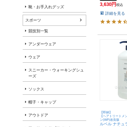
販売店 白髪染め
3,630
ッセンス ヘア
税込
靴・お手入れグッズ
ト】【宅配便
詳細を見る
(6052959)
スポーツ
競技別一覧
アンダーウェア
ウェア
スニーカー・ウォーキングシュ
ーズ
ソックス
帽子・キャップ
【即納】
アウトドア
【ヘアトリートメ
ン(WP)改良版
ルベル ナチュ