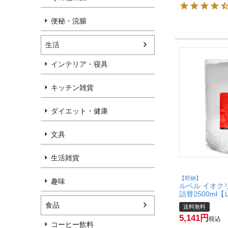
便秘・浣腸
生活
インテリア・寝具
キッチン雑貨
ダイエット・健康
文具
生活雑貨
【即納】
趣味
ルベル イオク
詰替2500ml
え】 【ヘアト
食品
送料無料
配便送料無料】 (
5,141
税込
コーヒー飲料