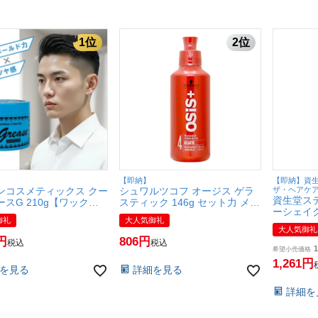
【即納】
【即納】資
ンコスメティックス クー
シュワルツコフ オージス ゲラ
ザ・ヘアケアsh
資生堂ス
スG 210g【ワックス/
スティック 146g セット力 メタ
ーシェイク 
リング剤/阪本高生堂】
ルジェル【Schwarzkopf】
御礼
大人気御礼
(6017286
 (6012934)
【SBT】 (6059655)
大人気御礼
806
税込
税込
1
希望小売価格
1,261
を見る
詳細を見る
詳細を