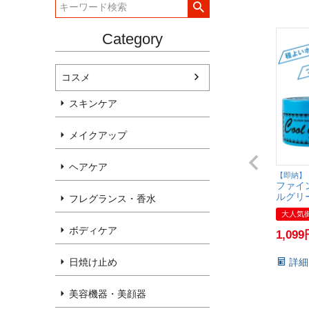
Category
コスメ
スキンケア
メイクアップ
ヘアケア
【即納】
ファイ
ルグリー
フレグランス・香水
スタイ
大人気
【SBT】
ボディケア
1,099
日焼け止め
詳細
美容機器・美顔器