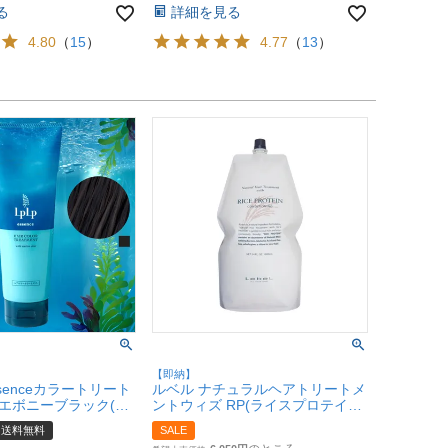
る
詳細を見る
4.80
（
15
）
4.77
（
13
）
【即納】
senceカラートリート
ルベル ナチュラルヘアトリートメ
g エボニーブラック(ナ
ントウィズ RP(ライスプロテイン)
ック)【LPLP正規販
詰替1600ml【レフィル/詰め替
送料無料
SALE
め 無添加 染毛料 エッ
え】【ヘアトリートメント】ウィ