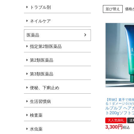
トラブル別
並び替え
価格
ネイルケア
医薬品
指定第2類医薬品
第2類医薬品
第3類医薬品
便秘、下痢止め
【即納】素手で簡
生活習慣病
る！ダメージ０(ゼ
ルプルプ ヘア
ト200gソフト
検査薬
規販売店/白髪
大人気御礼
送
料】【宅配便
3,300
税込
水虫薬