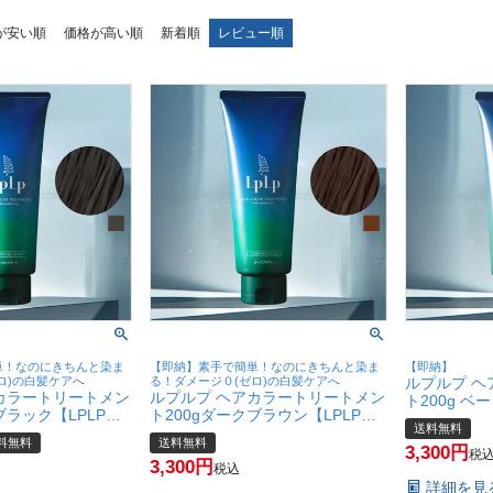
が安い順
価格が高い順
新着順
レビュー順
単！なのにきちんと染ま
【即納】素手で簡単！なのにきちんと染ま
【即納】
ロ)の白髪ケアへ
る！ダメージ０(ゼロ)の白髪ケアへ
ルプルプ 
カラートリートメン
ルプルプ ヘアカラートリートメン
ト200g ベ
ブラック【LPLP正
ト200gダークブラウン【LPLP正
正規販売店/
送料無料
染め/無添加/染毛
規販売店/白髪染め/無添加/染毛
料】【宅配
料無料
送料無料
送料無料】
料】【宅配便送料無料】
3,300
税
3,300
税込
詳細を見