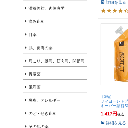
詳細を見る
滋養強壮、肉体疲労
痛み止め
目薬
肌、皮膚の薬
肩こり、腰痛、筋肉痛、関節痛
胃腸薬
風邪薬
【即納】
鼻炎、アレルギー
フィヨーレ F
キーパー詰替5
いトリートメン
1,417
のど・せき止め
税込
め替え】【SBT】
詳細を見る
その他の薬