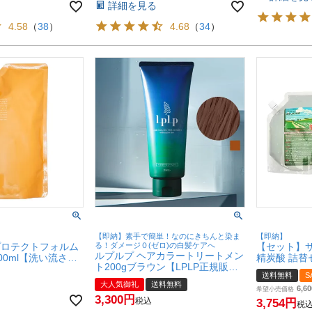
詳細を見る
4.58
（
38
）
4.68
（
34
）
【即納】素手で簡単！なのにきちんと染ま
【即納】
プロテクトフォルム
る！ダメージ０(ゼロ)の白髪ケアへ
【セット】
ルプルプ ヘアカラートリートメン
00ml【洗い流さな
精炭酸 詰替
ト200gブラウン【LPLP正規販売
ト】【レフィル/詰
800ml & 
送料無料
S
店/白髪染め/無添加/染毛料】【宅
(6011859)
【レフィル
大人気御礼
送料無料
配便送料無料】
6,60
ード自然派
希望小売価格
3,300
税込
(6007454-se
3,754
税