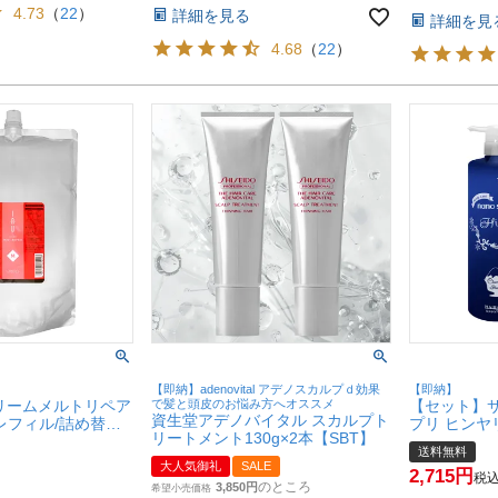
4.73
（
22
）
詳細を見る
詳細を見
4.68
（
22
）
【即納】adenovital アデノスカルプｄ効果
【即納】
リームメルトリペア
で髪と頭皮のお悩み方へオススメ
【セット】
資生堂アデノバイタル スカルプト
【レフィル/詰め替
プリ ヒンヤ
リートメント130g×2本【SBT】
リートメント】【宅
ンプーEX 1
送料無料
6011218)
ト 1000m
大人気御礼
SALE
2,715
便送料無料】(6
税
のところ
3,850
希望小売価格