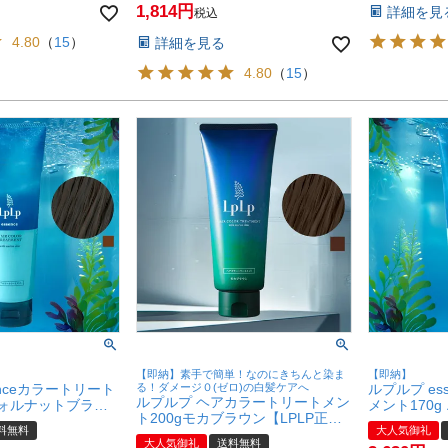
1,814
詳細を見
税込
4.80
（
15
）
詳細を見る
4.80
（
15
）
【即納】素手で簡単！なのにきちんと染ま
【即納】
enceカラートリート
る！ダメージ０(ゼロ)の白髪ケアへ
ルプルプ es
ルプルプ ヘアカラートリートメン
ウォルナットブラウ
メント170
ト200gモカブラウン【LPLP正規
ン)【LPLP正規販
チュラルブラ
料無料
大人気御礼
販売店/白髪染め/無添加/染毛料】
無添加 染毛料 エッ
売店 白髪染
大人気御礼
送料無料