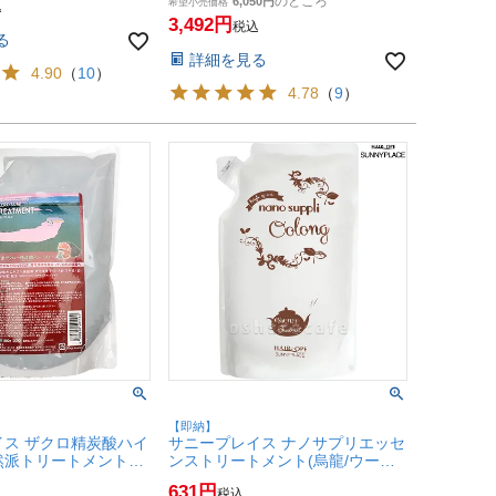
のところ
6,050
カラートリートメン
ートプロテイン(WP) 【SBT】
希望小売価格
込
便送料無料】
(6008576)
3,492
税込
る
詳細を見る
4.90
（
10
）
4.78
（
9
）
【即納】
イス ザクロ精炭酸ハイ
サニープレイス ナノサプリエッセ
然派トリートメント詰
ンストリートメント(烏龍/ウーロ
レフィル/詰め替え】
ン)詰替 800ml【レフィル/詰め替
631
税込