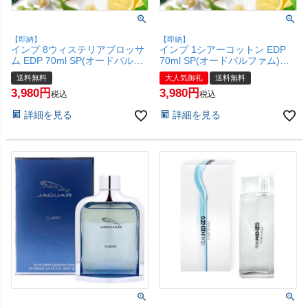
【即納】
【即納】
インプ 8ウィステリアブロッサ
インプ 1シアーコットン EDP
ム EDP 70ml SP(オードパルフ
70ml SP(オードパルファム)
ァム)【香水】imp.【宅配便送料
【香水】imp.【宅配便送料無
送料無料
大人気御礼
送料無料
無料】(6059725)
料】(6059718)
3,980
3,980
税込
税込
詳細を見る
詳細を見る