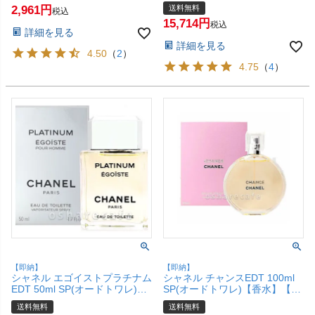
ァム)【香水】【SBT】
グブーケEDT 50ml SP(オード
2,961
送料無料
税込
(6002641)
トワレ)【香水】【宅配便送料
15,714
無料】 (6001842)
税込
詳細を見る
詳細を見る
4.50
（
2
）
4.75
（
4
）
【即納】
【即納】
シャネル エゴイストプラチナム
シャネル チャンスEDT 100ml
EDT 50ml SP(オードトワレ)
SP(オードトワレ)【香水】【宅
【香水】【宅配便送料無料】
配便送料無料】 (6000002)
送料無料
送料無料
(6001552)