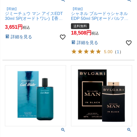
【即納】
【即納】
ジミーチュウ マン アイスEDT
シャネル ブルードゥシャネル
30ml SP(オードトワレ)【香
EDP 50ml SP(オードパルファ
水】【SBT】 (6021732)
ム)【香水】【宅配便送料無
3,651
送料無料
税込
料】 (6020516)
18,508
税込
詳細を見る
詳細を見る
5.00
（
1
）