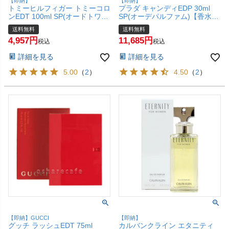
【即納】
【即納】
トミーヒルフィガー トミーコロ
プラダ キャンディEDP 30ml
ンEDT 100ml SP(オードトワ
SP(オーデパルファム)【香水】
レ)【香水】【宅配便送料無
【宅配便送料無料】 (6009888)
送料無料
送料無料
料】 (6011114)
4,957
11,685
税込
税込
詳細を見る
詳細を見る
5.00
（
2
）
4.50
（
2
）
【即納】GUCCI
【即納】
グッチ ラッシュEDT 75ml
カルバンクライン エタニティ