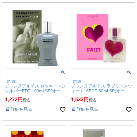
【即納】
【即納】
ジャンヌアルテス ロッキーマン
ジャンヌアルテス ラブリースウ
シルバーEDT 100ml SP(オード
ィート16EDP 50ml SP(オード
トワレ)【香水】【SBT】
パルファム)【香水】【SBT】
1,272
1,533
税込
税込
(6061177)
(6061176)
詳細を見る
詳細を見る