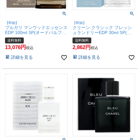
【即納】
【即納】
ブルガリ マンウッドエッセンス
クリーン クラシック フレッシ
EDP 100ml SP(オードパルファ
ュランドリーEDP 30ml SP(オ
ム)【香水】【宅配便送料無
ードパルファム)【香水】【宅
送料無料
送料無料
料】(6044921)
配便送料無料】 (6043392)
13,076
2,862
税込
税込
詳細を見る
詳細を見る