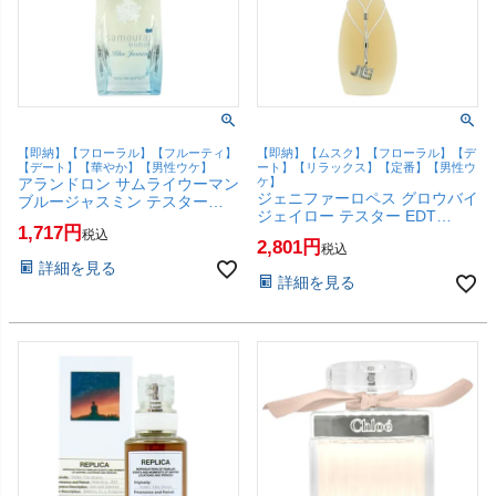
【即納】【フローラル】【フルーティ】
【即納】【ムスク】【フローラル】【デ
【デート】【華やか】【男性ウケ】
ート】【リラックス】【定番】【男性ウ
アランドロン サムライウーマン
ケ】
ジェニファーロペス グロウバイ
ブルージャスミン テスター
ジェイロー テスター EDT
EDP 40ml SP(オードパルファ
1,717
100ml SP(オードトワレ)【香
税込
ム)【香水】【SBT】(6068098)
2,801
税込
水】【SBT】(6068097)
詳細を見る
詳細を見る