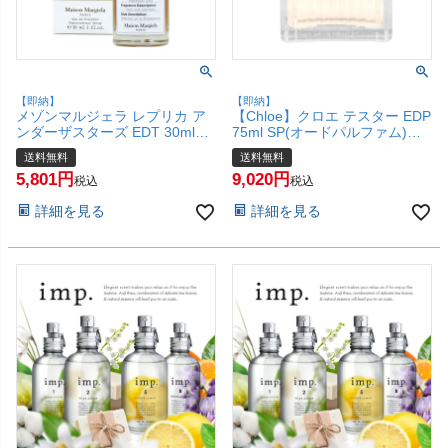
【即納】
【即納】
メゾンマルジェラ レプリカ ア
【Chloe】クロエ テスター EDP
ンダーザスターズ EDT 30ml
75ml SP(オードパルファム)
SP(オードトワレ)【香水】【宅
【香水】【未使用品】【宅配便
送料無料
送料無料
配便送料無料】(6067434)
送料無料】(6064192)
5,801
9,020
税込
税込
詳細を見る
詳細を見る