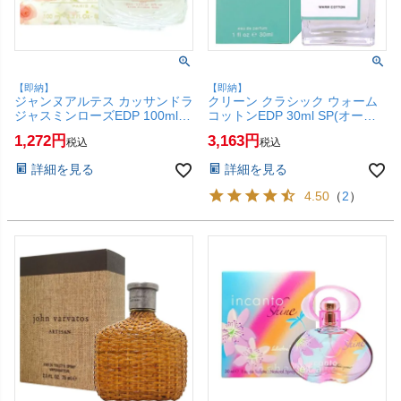
【即納】
【即納】
ジャンヌアルテス カッサンドラ
クリーン クラシック ウォーム
ジャスミンローズEDP 100ml
コットンEDP 30ml SP(オード
SP(オードパルファム)【香水】
パルファム)【香水】【SBT】
1,272
3,163
税込
税込
【SBT】 (6061167)
(6043272)
詳細を見る
詳細を見る
4.50
（
2
）