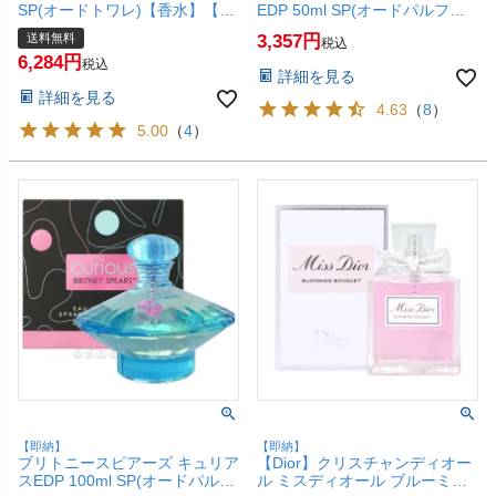
SP(オードトワレ)【香水】【宅
EDP 50ml SP(オードパルファ
配便送料無料】(6006619)
ム)【香水】【SBT】 (6005229)
送料無料
3,357
税込
6,284
税込
詳細を見る
詳細を見る
4.63
（
8
）
5.00
（
4
）
【即納】
【即納】
ブリトニースピアーズ キュリア
【Dior】クリスチャンディオー
スEDP 100ml SP(オードパルフ
ル ミスディオール ブルーミン