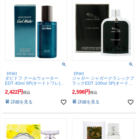
【即納】
【即納】
ダビドフ クールウォーター
ジャガー ジャガークラシックブ
EDT 40ml SP(オードトワレ)
ラックEDT 100ml SP(オードト
【香水】 【SBT】 (6005625)
ワレ)【香水】【SBT】
2,422
2,598
税込
税込
(6059619)
詳細を見る
詳細を見る