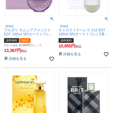
【即納】
【即納】
ブルガリ オムニアアメジスト
キャロライナヘレラ 212 EDT
EDT 100ml SP(オードトワレ)
100ml SP(オードトワレ)【香
【香水】【宅配便送料無料】
水】【宅配便送料無料】
送料無料
SALE
送料無料
(6059617)
(6059286)
のところ
21,560
10,855
希望小売価格
税込
13,367
税込
詳細を見る
詳細を見る