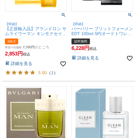
【即納】
【即納】
【正規輸入品】アランドロン サ
バーバリー ブリットフォーメン
ムライウーマン キンモクセイ
EDT 100ml SP(オードトワレ)
EDP 40ml SP(オードパルファ
【香水】【宅配便送料無料】
SALE
送料無料
ム)【香水】【SBT】 (6058414)
(6050146)
のところ
7,700
6,228
希望小売価格
税込
2,853
税込
詳細を見る
詳細を見る
5.00
（
1
）