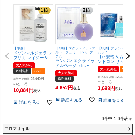
【即納】
【即納】エクラ・ドゥ・ア
【即納】アランドロン サ
メゾンマルジェラ レ
ルページュ オードパルフ
ムライ
ァム
【正規輸入品】ア
プリカ レイジーサン
ランバン エクラドゥ
ンドロン サムライ
デーモーニングEDT
アルページュEDP
大人気御礼
EDT 100ml SP(オ
100ml SP(オードト
大人気御礼
SALE
100ml SP(オードパ
ドトワレ)【香水】
送料無料
SALE
ワレ)【香水】
大人気御礼
ルファム)【香水】
【SBT】
(6047847)【宅配便
12,650
希望小売価格
24,640
送料無料
希望小売価格
【宅配便送料無料】
送料無料】
のところ
のところ
4,652
3,688
税込
税込
10,884
税込
詳細を見る
詳細を見る
詳細を見る
6
件中
1
-
6
件表示
アロマオイル