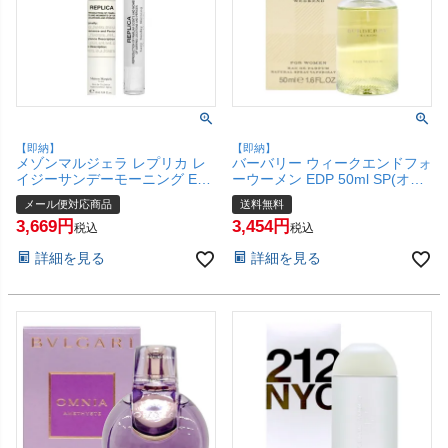
【即納】
【即納】
メゾンマルジェラ レプリカ レ
バーバリー ウィークエンドフォ
イジーサンデーモーニング EDT
ーウーメン EDP 50ml SP(オー
10ml SP(オードトワレ)【香
ドパルファム)【香水】フォー
メール便対応商品
送料無料
水】【メール便対応商品】
ウーマン【宅配便送料無料】
3,669
3,454
【SBT】 (6059755)
(6059648)
税込
税込
詳細を見る
詳細を見る