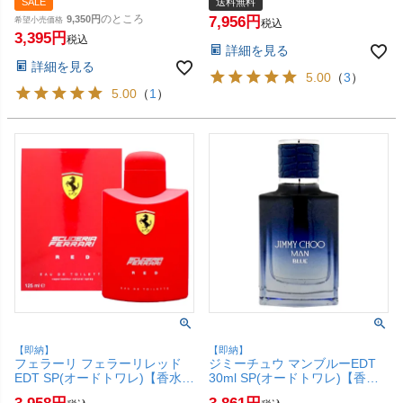
SALE
送料無料
水】【SBT】 (6058098)
無料】 (6045984)
のところ
9,350
7,956
希望小売価格
税込
3,395
税込
詳細を見る
詳細を見る
5.00
（
3
）
5.00
（
1
）
【即納】
【即納】
フェラーリ フェラーリレッド
ジミーチュウ マンブルーEDT
EDT SP(オードトワレ)【香水】
30ml SP(オードトワレ)【香
125ml【SBT】 (6045333)
水】【メンズ】【SBT】