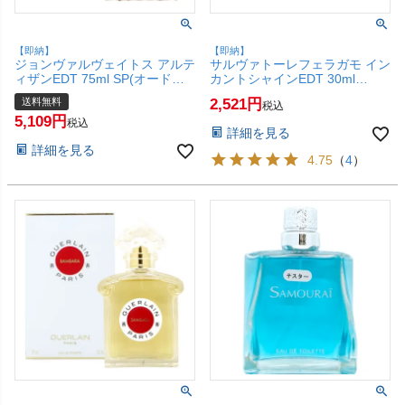
【即納】
【即納】
ジョンヴァルヴェイトス アルテ
サルヴァトーレフェラガモ イン
ィザンEDT 75ml SP(オードト
カントシャインEDT 30ml
ワレ)【香水】 【宅配便送料無
SP(オードトワレ)【香水】
送料無料
2,521
税込
料】 (6038148)
【SBT】 (6007875)
5,109
税込
詳細を見る
詳細を見る
4.75
（
4
）