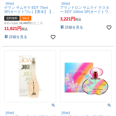
【即納】
【即納】
ゲラン サムサラ EDT 75ml
アランドロン サムライ テスタ
SP(オードトワレ)【香水】【宅
ー EDT 100ml SP(オードトワ
配便送料無料】 (6060877)
レ)【香水】【未使用品】
送料無料
SALE
3,221
税込
【SBT】(6058612)
のところ
18,480
希望小売価格
詳細を見る
11,621
税込
詳細を見る
【即納】
【即納】