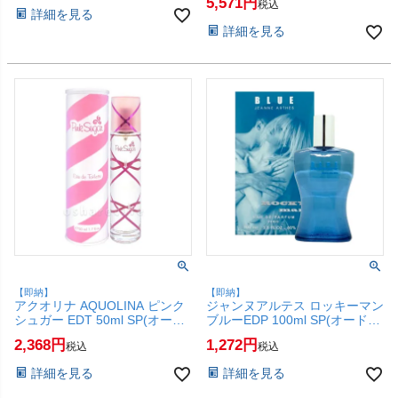
5,571
税込
詳細を見る
詳細を見る
【即納】
【即納】
アクオリナ AQUOLINA ピンク
ジャンヌアルテス ロッキーマン
シュガー EDT 50ml SP(オード
ブルーEDP 100ml SP(オードパ
トワレ)【香水】【SBT】
ルファム)【香水】【SBT】
2,368
1,272
税込
税込
(6003836)
(6061178)
詳細を見る
詳細を見る