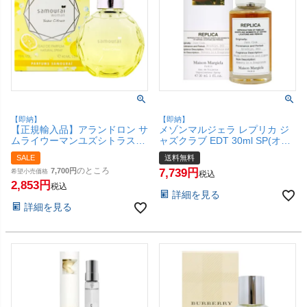
【即納】
【即納】
【正規輸入品】アランドロン サ
メゾンマルジェラ レプリカ ジ
ムライウーマンユズシトラス
ャズクラブ EDT 30ml SP(オー
EDP 40mlSP(オードパルファ
ドトワレ)【香水】【宅配便送
SALE
送料無料
ム)【香水】【SBT】 (6060067)
料無料】 (6059764)
のところ
7,700
7,739
希望小売価格
税込
2,853
税込
詳細を見る
詳細を見る