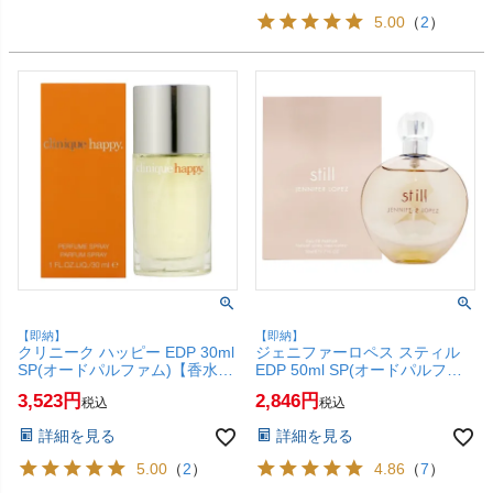
5.00
（
2
）
【即納】
【即納】
クリニーク ハッピー EDP 30ml
ジェニファーロペス スティル
SP(オードパルファム)【香水】
EDP 50ml SP(オードパルファ
【SBT】 (6010989)
ム)【香水】【SBT】 (6009928)
3,523
2,846
税込
税込
詳細を見る
詳細を見る
5.00
（
2
）
4.86
（
7
）