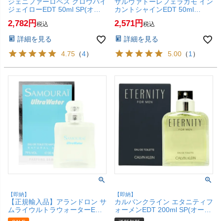
ジェニファーロペス グロウバイ
サルヴァトーレフェラガモ イン
ジェイローEDT 50ml SP(オー
カントシャインEDT 50ml
ドトワレ)【香水】 【SBT】
SP(オードトワレ)【香水】
2,782
2,571
税込
税込
(6005631)
【SBT】 (6005891)
詳細を見る
詳細を見る
4.75
（
4
）
5.00
（
1
）
【即納】
【即納】
【正規輸入品】アランドロン サ
カルバンクライン エタニティフ
ムライウルトラウォーターEDT
ォーメンEDT 200ml SP(オード
50ml SP(オードトワレ)【香
トワレ)【香水】【宅配便送料