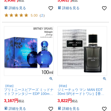
3,958
3,861
税込
税込
(6044496)
詳細を見る
詳細を見る
5.00
（
2
）
【即納】
【即納】
ブリトニースピアーズ ミッドナ
ジミーチュウ マン MAN EDT
イトファンタジー EDP 100ml
30ml SP(オードトワレ)【香
SP(オードパルファン)【香水】
水】【SBT】 (6013564)
3,167
3,822
税込
税込
【SBT】 (6019374)
詳細を見る
詳細を見る