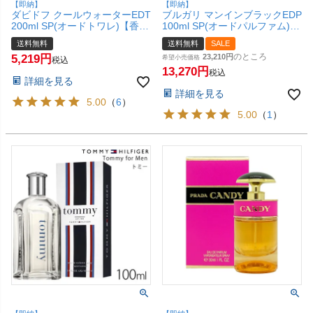
【即納】
【即納】
ダビドフ クールウォーターEDT
ブルガリ マンインブラックEDP
200ml SP(オードトワレ)【香
100ml SP(オードパルファム)
水】【宅配便送料無料】
【香水】 【宅配便送料無料】
送料無料
送料無料
SALE
(6019397)
(6015306)
のところ
5,219
23,210
希望小売価格
税込
13,270
税込
詳細を見る
詳細を見る
5.00
（
6
）
5.00
（
1
）