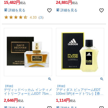
15,482
24,881
税込
税込
詳細を見る
詳細を見る
4.33
（
3
）
【即納】
【即納】
デヴィッドベッカム インティメ
アディダス ピュアゲームEDT
イトリーフォーヒムEDT 75ml
100ml SP(オードトワレ)【香
SP(オードトワレ)【香水】
水】adidas【SBT】(6057272)
2,646
1,114
税込
税込
【SBT】 (6017880)