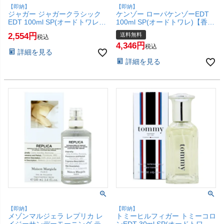
【即納】
【即納】
ジャガー ジャガークラシック
ケンゾー ローパケンゾーEDT
EDT 100ml SP(オードトワレ)
100ml SP(オードトワレ)【香
【香水】【SBT】(6062108)
水】【宅配便送料無料】
2,554
送料無料
税込
(6026986)
4,346
税込
詳細を見る
詳細を見る
【即納】
【即納】
メゾンマルジェラ レプリカ レ
トミーヒルフィガー トミーコロ