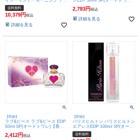
イジーサンデーモーニング テス
ンEDT 30ml SP(オードトワレ)
ター EDT 100ml SP(オードトワ
【香水】【SBT】 (6061283)
送料無料
2,793
税込
レ)【香水】【未使用品】【宅
10,379
配便送料無料】(6061740)
税込
詳細を見る
詳細を見る
【即納】
【即納】
ラブ&ピース ラブ&ピース EDP
パリスヒルトン パリスヒルトン
50ml SP(オードトワレ)【香
エアレスEDP 100ml SP(オード
水】【SBT】 (6061096)
パルファム)【香水】【宅配便
2,412
送料無料
税込
送料無料】 (6045374)