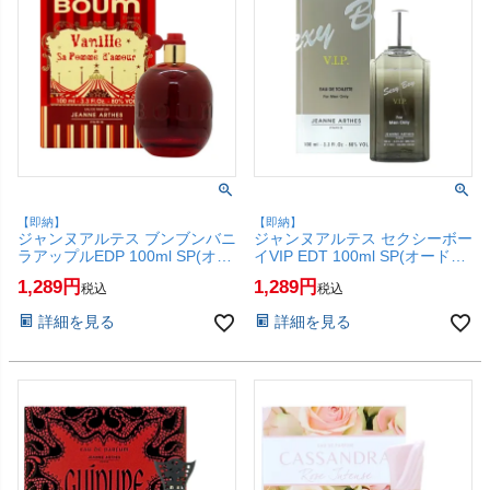
【即納】
【即納】
ジャンヌアルテス ブンブンバニ
ジャンヌアルテス セクシーボー
ラアップルEDP 100ml SP(オー
イVIP EDT 100ml SP(オードト
ドパルファム)【香水】【SBT】
ワレ)【香水】【SBT】
1,289
1,289
税込
税込
(6061174)
(6061173)
詳細を見る
詳細を見る