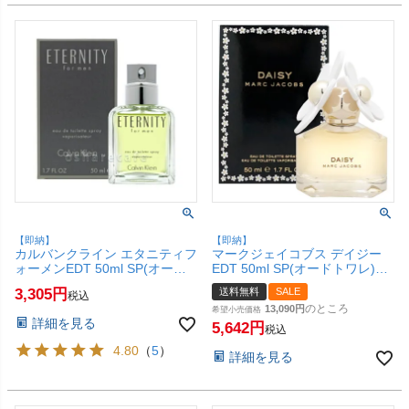
【即納】
【即納】
カルバンクライン エタニティフ
マークジェイコブス デイジー
ォーメンEDT 50ml SP(オード
EDT 50ml SP(オードトワレ)
トワレ)【香水】【SBT】
【香水】【宅配便送料無料】
3,305
送料無料
SALE
税込
(6006060)
(6005729)
のところ
13,090
希望小売価格
詳細を見る
5,642
税込
4.80
（
5
）
詳細を見る