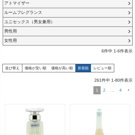
アトマイザー
ルームフレグランス
ユニセックス（男女兼用）
男性用
女性用
6
件中
1
-
6
件表示
並び替え
価格が安い順
価格が高い順
新着順
レビュー順
261
件中
1
-
80
件表示
1
2
…
4