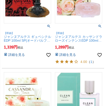
【即納】
【即納】
ジャンヌアルテス ギュペシクル
ジャンヌアルテス カッサンドラ
EDP 100ml SP(オードパルファ
ローズインテンスEDP 100ml
ム)【香水】【SBT】 (6061170)
SP(オードパルファム)【香水】
1,339
1,289
税込
税込
【SBT】 (6061169)
詳細を見る
詳細を見る
4.00
（
1
）