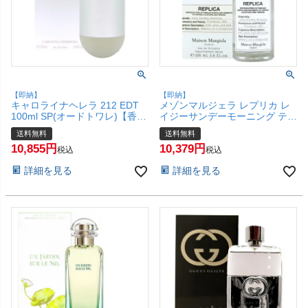
【即納】
【即納】
キャロライナヘレラ 212 EDT
メゾンマルジェラ レプリカ レ
100ml SP(オードトワレ)【香
イジーサンデーモーニング テス
水】【宅配便送料無料】
ター EDT 100ml SP(オードトワ
送料無料
送料無料
(6059286)
レ)【香水】【未使用品】【宅
10,855
10,379
配便送料無料】(6061740)
税込
税込
詳細を見る
詳細を見る