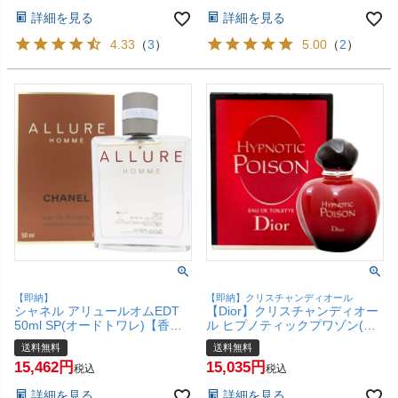
詳細を見る
詳細を見る
4.33
（
3
）
5.00
（
2
）
【即納】
【即納】クリスチャンディオール
シャネル アリュールオムEDT
【Dior】クリスチャンディオー
50ml SP(オードトワレ)【香
ル ヒプノティックプワゾン(プ
水】【宅配便送料無料】
アゾン)EDT50ml SP(オードト
送料無料
送料無料
ワレ)【香水】【宅配便送料無
15,462
15,035
料】
税込
税込
詳細を見る
詳細を見る