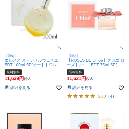
【即納】
【即納】
エルメス オーデメルヴェイユ
【ROSES DE Chloe】クロエ ロ
EDT 100ml SP(オードトワレ)
ーズドクロエEDT 75ml SP(オ
【香水】(6000233)【宅配便送
ードトワレ)【香水】【宅配便
送料無料
送料無料
料無料】
送料無料】
11,639
11,621
税込
税込
詳細を見る
詳細を見る
5.00
（
4
）