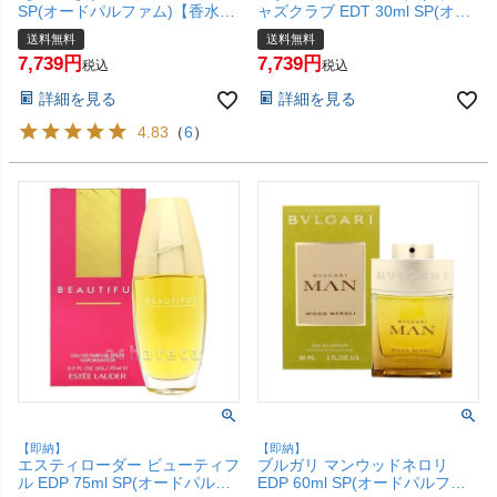
SP(オードパルファム)【香水】
ャズクラブ EDT 30ml SP(オー
【宅配便送料無料】
ドトワレ)【香水】【宅配便送
送料無料
送料無料
料無料】 (6059764)
7,739
7,739
税込
税込
詳細を見る
詳細を見る
4.83
（
6
）
【即納】
【即納】
エスティローダー ビューティフ
ブルガリ マンウッドネロリ
ル EDP 75ml SP(オードパルフ
EDP 60ml SP(オードパルファ