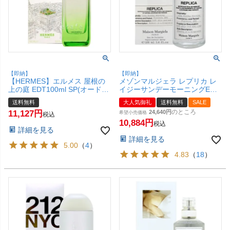
【即納】
【即納】
【HERMES】エルメス 屋根の
メゾンマルジェラ レプリカ レ
上の庭 EDT100ml SP(オードト
イジーサンデーモーニングEDT
ワレ)【香水】【宅配便送料無
100ml SP(オードトワレ)【香
送料無料
大人気御礼
送料無料
SALE
料】
水】(6047847)【宅配便送料無
のところ
11,127
24,640
料】
希望小売価格
税込
10,884
税込
詳細を見る
詳細を見る
5.00
（
4
）
4.83
（
18
）