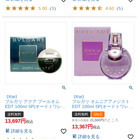
5.00
（
3
）
4.60
（
5
）
【即納】
【即納】
ブルガリ アクア プールオム
ブルガリ オムニアアメジスト
EDT 100ml SP(オードトワレ)
EDT 100ml SP(オードトワレ)
【香水】【宅配便送料無料】
【香水】【宅配便送料無料】
送料無料
送料無料
SALE
(6059617)
のところ
13,697
21,560
希望小売価格
税込
13,367
税込
詳細を見る
詳細を見る