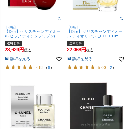
【即納】
【即納】
【Dior】クリスチャンディオー
【Dior】クリスチャンディオー
ル ヒプノティックプワゾン(プ
ル ディオリッシモEDT100ml
アゾン)EDT 100ml SP(オード
SP(オードトワレ)【香水】【宅
送料無料
送料無料
トワレ)【香水】【宅配便送料
配便送料無料】
23,629
22,068
無料】
税込
税込
詳細を見る
詳細を見る
4.83
（
6
）
5.00
（
2
）