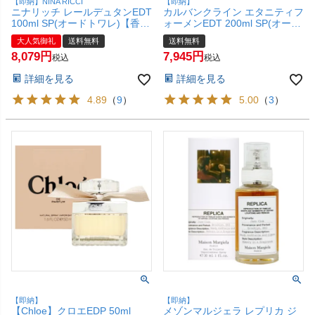
【即納】NINA RICCI
【即納】
ニナリッチ レールデュタンEDT
カルバンクライン エタニティフ
100ml SP(オードトワレ)【香
ォーメンEDT 200ml SP(オード
水】【宅配便送料無料】
トワレ)【香水】【宅配便送料
大人気御礼
送料無料
送料無料
無料】 (6045984)
8,079
7,945
税込
税込
詳細を見る
詳細を見る
4.89
（
9
）
5.00
（
3
）
【即納】
【即納】
【Chloe】クロエEDP 50ml
メゾンマルジェラ レプリカ ジ