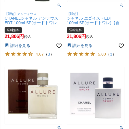
【即納】アンティウス
【即納】
CHANELシャネル アンテウス
シャネル エゴイストEDT
EDT 100ml SP(オードトワレ)
100ml SP(オードトワレ)【香
【香水】【宅配便送料無料】
水】【宅配便送料無料】
送料無料
送料無料
21,806
21,806
税込
税込
詳細を見る
詳細を見る
4.67
（
3
）
5.00
（
3
）