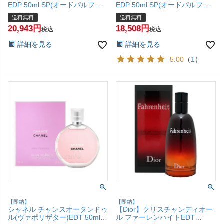
EDP 50ml SP(オードパルファ
EDP 50ml SP(オードパルファ
ム)【香水】【宅配便送料無
ム)【香水】【宅配便送料無
送料無料
送料無料
料】 (6022399)
料】 (6020516)
20,943
18,508
税込
税込
詳細を見る
詳細を見る
5.00
（
1
）
【即納】
【即納】
シャネル チャンスオータンドゥ
【Dior】クリスチャンディオー
ル(ヴァポリザター)EDT 50ml
ル ファーレンハイトEDT