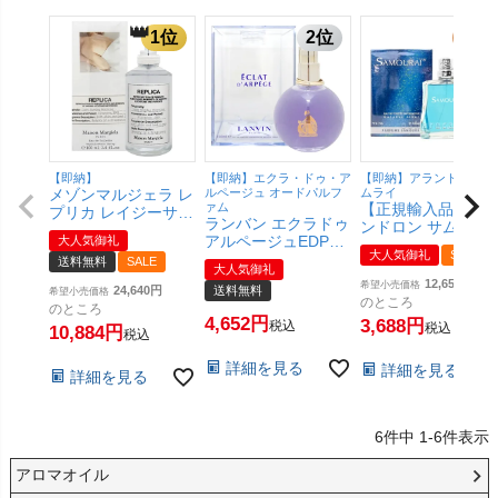
【即納】
【即納】エクラ・ドゥ・ア
【即納】アランドロン サ
メゾンマルジェラ レ
ルページュ オードパルフ
ムライ
ァム
【正規輸入品】ア
プリカ レイジーサン
ランバン エクラドゥ
ンドロン サムライ
デーモーニングEDT
アルページュEDP
大人気御礼
EDT 100ml SP(オ
100ml SP(オードト
大人気御礼
SALE
100ml SP(オードパ
ドトワレ)【香水】
送料無料
SALE
ワレ)【香水】
大人気御礼
ルファム)【香水】
【SBT】
(6047847)【宅配便
12,650
希望小売価格
24,640
送料無料
希望小売価格
【宅配便送料無料】
送料無料】
のところ
のところ
4,652
3,688
税込
税込
10,884
税込
詳細を見る
詳細を見る
詳細を見る
6
件中
1
-
6
件表示
アロマオイル