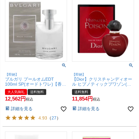
【即納】
【即納】
ブルガリ プールオムEDT
【Dior】クリスチャンディオー
100ml SP(オードトワレ)【香
ル ヒプノティックプワゾン(プ
水】【宅配便送料無料】
アゾン)EDT 30ml SP(オードト
大人気御礼
送料無料
送料無料
ワレ)【香水】【宅配便送料無
12,562
11,854
料】 (6001766)
税込
税込
詳細を見る
詳細を見る
4.93
（
27
）