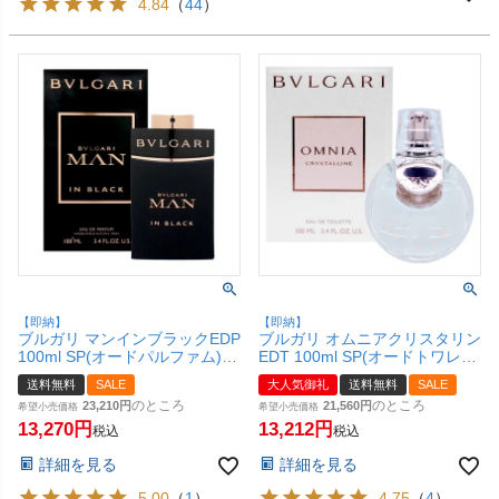
4.84
（
44
）
【即納】
【即納】
ブルガリ マンインブラックEDP
ブルガリ オムニアクリスタリン
100ml SP(オードパルファム)
EDT 100ml SP(オードトワレ)
【香水】 【宅配便送料無料】
【香水】【宅配便送料無料】
送料無料
SALE
大人気御礼
送料無料
SALE
(6015306)
(6057521)
のところ
のところ
23,210
21,560
希望小売価格
希望小売価格
13,270
13,212
税込
税込
詳細を見る
詳細を見る
5.00
（
1
）
4.75
（
4
）