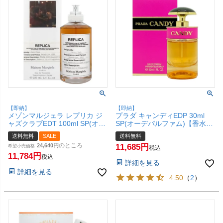
【即納】
【即納】
メゾンマルジェラ レプリカ ジ
プラダ キャンディEDP 30ml
ャズクラブEDT 100ml SP(オー
SP(オーデパルファム)【香水】
ドトワレ)【香水】(6047843)
【宅配便送料無料】 (6009888)
送料無料
SALE
送料無料
【宅配便送料無料】
のところ
24,640
11,685
希望小売価格
税込
11,784
税込
詳細を見る
詳細を見る
4.50
（
2
）