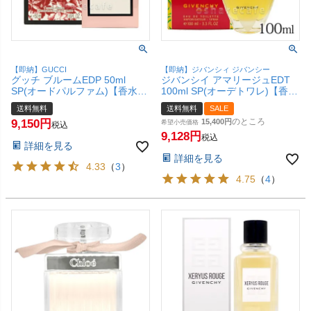
【即納】GUCCI
【即納】ジバンシィ ジバンシー
グッチ ブルームEDP 50ml
ジバンシイ アマリージュEDT
SP(オードパルファム)【香水】
100ml SP(オーデトワレ)【香
【宅配便送料無料】
水】【宅配便送料無料】
送料無料
送料無料
SALE
のところ
9,150
15,400
希望小売価格
税込
9,128
税込
詳細を見る
詳細を見る
4.33
（
3
）
4.75
（
4
）