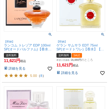
【即納】
【即納】
ランコム トレゾア EDP 100ml
ゲラン サムサラ EDT 75ml
SP(オードパルファム)【香水】
SP(オードトワレ)【香水】【宅
【宅配便送料無料】
配便送料無料】 (6060877)
送料無料
送料無料
SALE
LANCOME(5000797)
のところ
11,621
18,480
希望小売価格
税込
11,621
税込
詳細を見る
詳細を見る
5.00
（
8
）