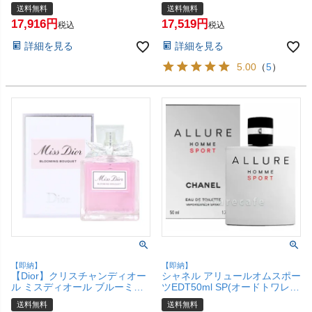
SP(オードトワレ/オードゥトワ
100ml SP(オードトワレ)【香
送料無料
送料無料
レット)【香水】【宅配便送料
水】【宅配便送料無料】
17,916
17,519
無料】
税込
税込
詳細を見る
詳細を見る
5.00
（
5
）
【即納】
【即納】
【Dior】クリスチャンディオー
シャネル アリュールオムスポー
ル ミスディオール ブルーミン
ツEDT50ml SP(オードトワレ)
グブーケEDT 50ml SP(オード
【香水】【宅配便送料無料】
送料無料
送料無料
トワレ)【香水】【宅配便送料