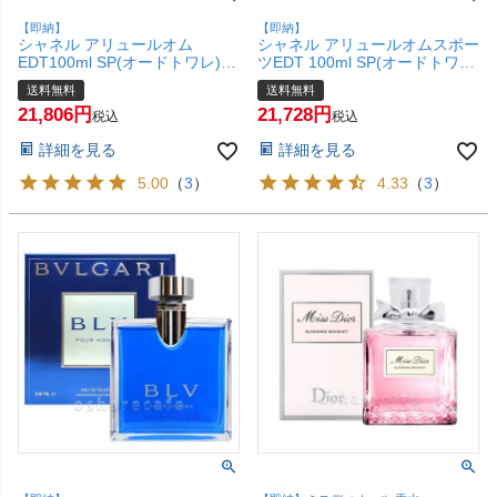
【即納】
【即納】
シャネル アリュールオム
シャネル アリュールオムスポー
EDT100ml SP(オードトワレ)
ツEDT 100ml SP(オードトワ
【香水】【宅配便送料無料】
レ)【香水】【宅配便送料無
送料無料
送料無料
料】 (5000525)
21,806
21,728
税込
税込
詳細を見る
詳細を見る
5.00
（
3
）
4.33
（
3
）