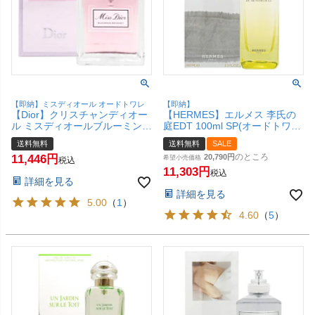
【即納】ミスディオール オードトワレ
【即納】
【Dior】クリスチャンディオー
【HERMES】エルメス 李氏の
ル ミスディオールブルーミング
庭EDT 100ml SP(オードトワ
ブーケEDT 30ml SP(オードト
レ)【香水】【宅配便送料無
送料無料
送料無料
SALE
ワレ)【香水】(旧シェリー)【宅
料】
のところ
11,446
20,790
配便送料無料】(6008078)
希望小売価格
税込
11,303
税込
詳細を見る
詳細を見る
5.00
（
1
）
4.60
（
5
）