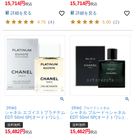
15,714
15,714
無料】 (6001842)
税込
税込
詳細を見る
詳細を見る
4.75
（
4
）
5.00
（
2
）
【即納】
【即納】ブルードシャネル
シャネル エゴイストプラチナム
シャネル ブルードゥシャネル
EDT 50ml SP(オードトワレ)
EDT 50ml SP(オードトワレ)
【香水】【宅配便送料無料】
【香水】【宅配便送料無料】
送料無料
送料無料
(6001552)
15,482
15,462
税込
税込