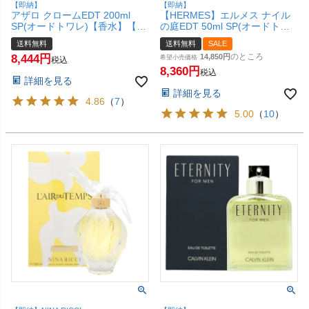
【即納】
【即納】
アザロ クロームEDT 200ml
【HERMES】エルメス ナイル
SP(オードトワレ)【香水】【宅
の庭EDT 50ml SP(オードトワ
配便送料無料】
レ)【香水】【宅配便送料無
送料無料
送料無料
SALE
料】
のところ
8,444
14,850
希望小売価格
税込
8,360
税込
詳細を見る
詳細を見る
4.86
（
7
）
5.00
（
10
）