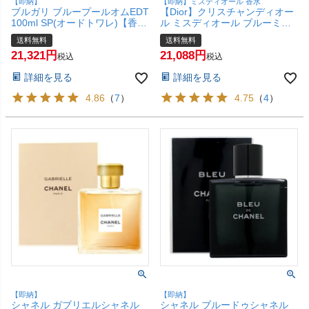
【即納】
【即納】ミスディオール 香水
ブルガリ ブループールオムEDT
【Dior】クリスチャンディオー
100ml SP(オードトワレ)【香
ル ミスディオール ブルーミン
水】【宅配便送料無料】
グブーケEDT 100ml SP(オード
送料無料
送料無料
トワレ)【香水】【宅配便送料
21,321
21,088
無料】
税込
税込
詳細を見る
詳細を見る
4.86
（
7
）
4.75
（
4
）
【即納】
【即納】
シャネル ガブリエルシャネル
シャネル ブルードゥシャネル