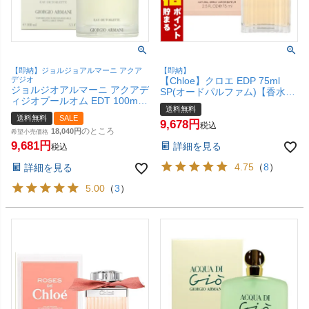
【即納】ジョルジョアルマーニ アクア
【即納】
デジオ
【Chloe】クロエ EDP 75ml
ジョルジオアルマーニ アクアデ
SP(オードパルファム)【香水】
ィジオプールオム EDT 100ml
【宅配便送料無料】
送料無料
SP(オードトワレ)【香水】【宅
送料無料
SALE
配便送料無料】 (6000001)
9,678
税込
のところ
18,040
希望小売価格
9,681
詳細を見る
税込
4.75
（
8
）
詳細を見る
5.00
（
3
）