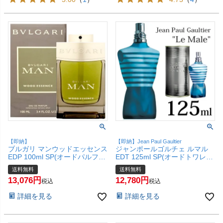
【即納】
【即納】Jean Paul Gaultier
ブルガリ マンウッドエッセンス
ジャンポールゴルチェ ルマル
EDP 100ml SP(オードパルファ
EDT 125ml SP(オードトワレ)
ム)【香水】【宅配便送料無
【香水】【ゴルチエ】【宅配便
送料無料
送料無料
料】(6044921)
送料無料】
13,076
12,780
税込
税込
詳細を見る
詳細を見る