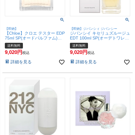
【即納】
【即納】ジバンシィ ジバンシー
【Chloe】クロエ テスター EDP
ジバンシイ キセリュズルージュ
75ml SP(オードパルファム)
EDT 100ml SP(オーデトワレ)
【香水】【未使用品】【宅配便
【香水】【宅配便送料無料】
送料無料
送料無料
送料無料】(6064192)
(6003294)
9,020
9,020
税込
税込
詳細を見る
詳細を見る