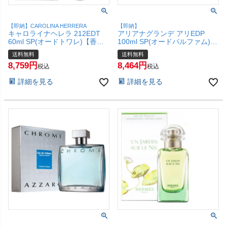
【即納】CAROLINA HERRERA
【即納】
キャロライナヘレラ 212EDT
アリアナグランデ アリEDP
60ml SP(オードトワレ)【香
100ml SP(オードパルファム)
水】(6045596)【宅配便送料無
【香水】【宅配便送料無料】
送料無料
送料無料
料】
8,759
8,464
税込
税込
詳細を見る
詳細を見る