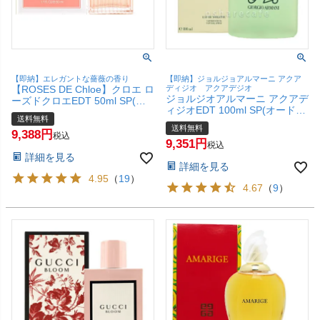
【即納】エレガントな薔薇の香り
【即納】ジョルジョアルマーニ アクア
【ROSES DE Chloe】クロエ ロ
ディジオ アクアデジオ
ジョルジオアルマーニ アクアデ
ーズドクロエEDT 50ml SP(オ
ィジオEDT 100ml SP(オードト
ードトワレ)【香水】【宅配便
送料無料
ワレ)【香水】【宅配便送料無
送料無料】
送料無料
料】
9,388
税込
9,351
税込
詳細を見る
詳細を見る
4.95
（
19
）
4.67
（
9
）