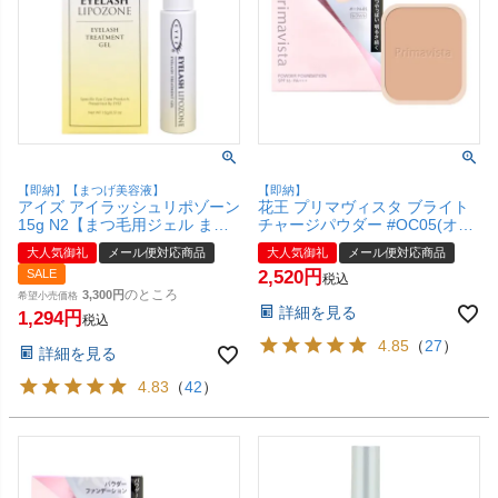
【即納】【まつげ美容液】
【即納】
アイズ アイラッシュリポゾーン
花王 プリマヴィスタ ブライト
15g N2【まつ毛用ジェル まつ
チャージパウダー #OC05(オー
毛美容液】EYEZ【メール便対
クル05) レフィル 【ファンデー
大人気御礼
メール便対応商品
大人気御礼
メール便対応商品
応商品】【SBT】 (6024343)
ション】SPF16 PA+++【メール
SALE
2,520
便対応商品】【SBT】
税込
のところ
(6046234)
3,300
希望小売価格
詳細を見る
1,294
税込
4.85
（
27
）
詳細を見る
4.83
（
42
）