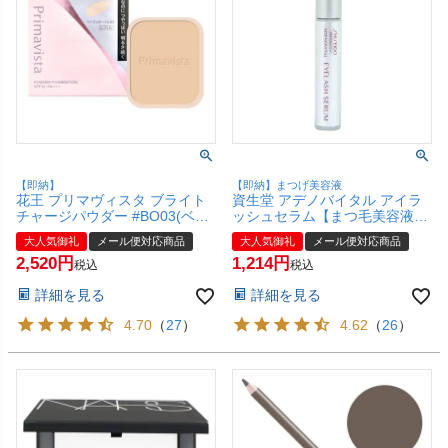
【即納】
【即納】まつげ美容液
花王 プリマヴィスタ ブライト
資生堂 アデノバイタル アイラ
チャージパウダー #BO03(ベー
ッシュセラム【まつ毛美容液】
ジュオークル03) レフィル 【フ
【メール便対応商品】【SBT】
大人気御礼
メール便対応商品
大人気御礼
メール便対応商品
ァンデーション】 SPF16
(6013046)
2,520
1,214
PA+++【メール便対応商品】
税込
税込
【SBT】(6046237)
詳細を見る
詳細を見る
4.70
（
27
）
4.62
（
26
）