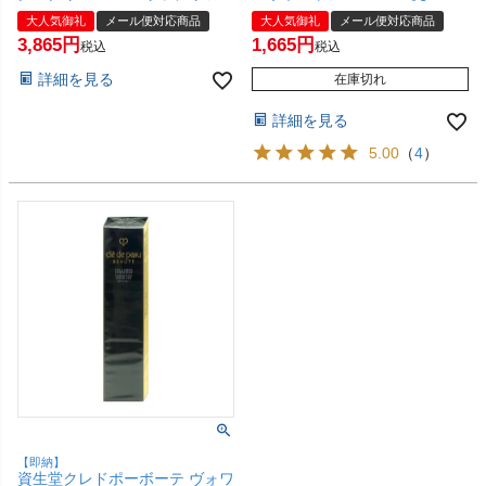
30g SPF50+ PA++++
パーマ まつげコーティング剤
大人気御礼
メール便対応商品
大人気御礼
メール便対応商品
【Dr.Ci:Labo】【ファンデーシ
まつげ美容液 まつ育】【メール
3,865
1,665
ョン 高機能BBクリーム 日焼け
便対応商品】【SBT】
税込
税込
止め 化粧下地 ナチュラルベー
(6064283)
詳細を見る
ジュ シワ改善 ハリ】【メール
在庫切れ
便対応商品】【SBT】
(6061244)
詳細を見る
5.00
（
4
）
【即納】
資生堂クレドポーボーテ ヴォワ