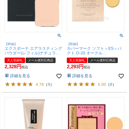
【即納】
【即納】
エクスボーテ エアラスティング
カバーマーク ソフト＜ES＞パ
パウダー(レフィル)ナチュラル
クト O-20 オークル
【フェイスパウダー】【メール
(リフィル)12g SPF33 PA+++
大人気御礼
メール便対応商品
大人気御礼
メール便対応商品
便対応商品】【SBT】
【クリームファンデーション】
2,328
2,293
(6048157)
【メール便対応商品】【SBT】
税込
税込
詳細を見る
詳細を見る
4.78
（
9
）
5.00
（
8
）