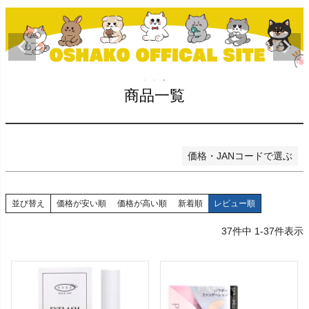
〜
在庫なし商品
在庫なし商品を表示しない
商品番号/JANコード
商品一覧
検索
価格・JANコードで選ぶ
並び替え
価格が安い順
価格が高い順
新着順
レビュー順
37
件中
1
-
37
件表示