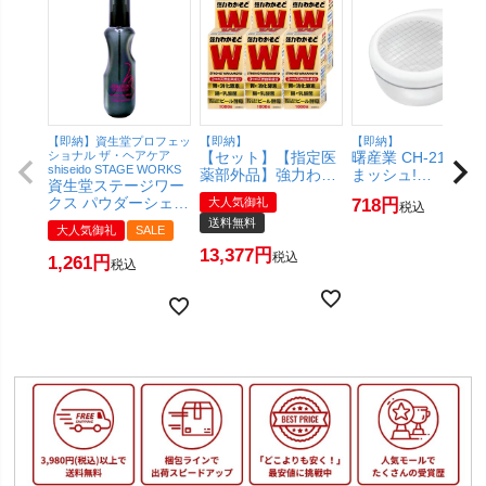
【即納】資生堂プロフェッ
【即納】
【即納】
ショナル ザ・ヘアケア
【セット】【指定医
曙産業 CH-2102 た
shiseido STAGE WORKS
薬部外品】強力わか
まッシュ!
資生堂ステージワー
もと 1000錠×6個
【AKEBONO あけ
クス パウダーシェイ
大人気御礼
718
税込
【わかもと製薬】
の】【SBT】
ク 150ml【SBT】
送料無料
【宅配便送料無料】
(6049944)
大人気御礼
SALE
(6017286)
(6050215-set3)
13,377
税込
1,261
税込