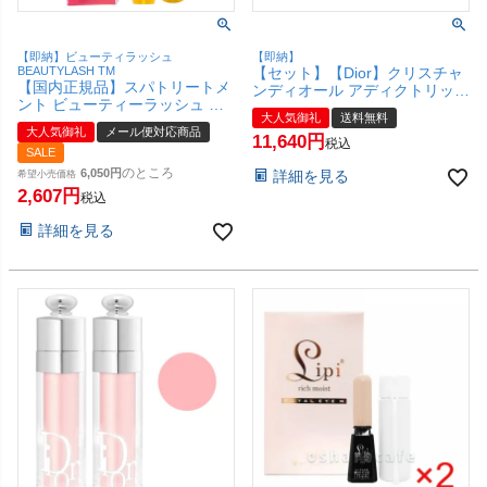
【即納】ビューティラッシュ
【即納】
BEAUTYLASH TM
【セット】【Dior】クリスチャ
【国内正規品】スパトリートメ
ンディオール アディクトリップ
ント ビューティーラッシュ シ
マキシマイザー ×3本 6ml
大人気御礼
送料無料
ンプル 1.5ml(旧センシティブ)
#001【リップグロス/リップ プ
大人気御礼
メール便対応商品
ビューティラッシュ
11,640
ランパー】【宅配便送料無料】
税込
SALE
BEAUTYLASH TM【まつげ美容
(6005329-set3)
液】【メール便対応商品】
のところ
6,050
詳細を見る
希望小売価格
【SBT】(5000616)
2,607
税込
詳細を見る