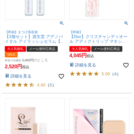
【即納】まつげ美容液
【即納】
【2個セット】資生堂 アデノバ
【Dior】クリスチャンディオー
イタル アイラッシュセラム【ま
ル アディクトリップ マキシマ
つ毛美容液】【メール便対応商
イザー 6ml#001【リップグロ
大人気御礼
メール便対応商品
大人気御礼
メール便対応商品
品】【SBT】(6013046-set2)
ス/リップ プランパー】【メー
SALE
4,045
ル便対応商品】【SBT】
税込
のところ
(6005329)
5,060
希望小売価格
詳細を見る
2,520
税込
5.00
（
4
）
詳細を見る
4.60
（
5
）