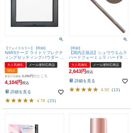
【フェイスカラー】【即納】
【即納】
NARSナーズ ライトリフレクテ
【国内正規品】シュウウエムラ
ィングセッティングパウダー プ
ハードフォーミュラ ハード9 ス
レスト N#5894 CRYSTAL【メ
トーングレイ05【アイブローペ
大人気御礼
メール便対応商品
大人気御礼
メール便対応商品
ール便対応商品】【SBT】
ンシル】【メール便対応商品】
SALE
2,643
【SBT】shu uemura
税込
のところ
6,490
希望小売価格
詳細を見る
4,104
税込
4.92
（
13
）
詳細を見る
4.78
（
23
）