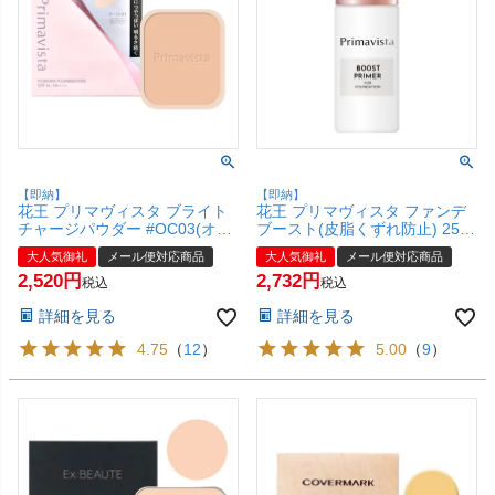
【即納】
【即納】
花王 プリマヴィスタ ブライト
花王 プリマヴィスタ ファンデ
チャージパウダー #OC03(オー
ブースト(皮脂くずれ防止) 25ml
クル03) レフィル 【ファンデー
#ヌーディーカラー【化粧下
大人気御礼
メール便対応商品
大人気御礼
メール便対応商品
ション】SPF16 PA+++【メール
地】SPF5 PA++【メール便対応
2,520
2,732
便対応商品】【SBT】
商品】【SBT】(6055776)
税込
税込
(6046233)
詳細を見る
詳細を見る
4.75
（
12
）
5.00
（
9
）