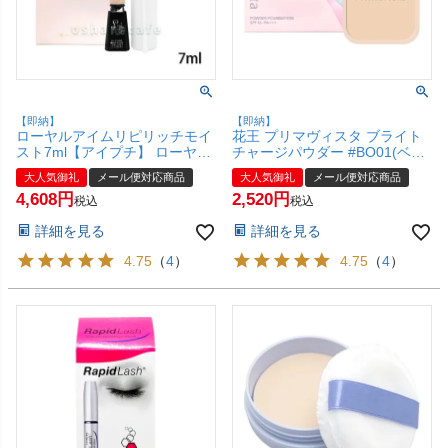
【即納】
【即納】
ローヤルアイムリピリッチモイ
花王 プリマヴィスタ ブライト
スト7ml【アイプチ】 ローヤル
チャージパウダー #BO01(ベー
化研【メール便対応商品】
ジュオークル01) レフィル 【フ
大人気御礼
メール便対応商品
大人気御礼
メール便対応商品
【SBT】
ァンデーション】 SPF16
4,608
2,520
PA+++【メール便対応商品】
税込
税込
【SBT】(6046236)
詳細を見る
詳細を見る
4.75
（
4
）
4.75
（
4
）