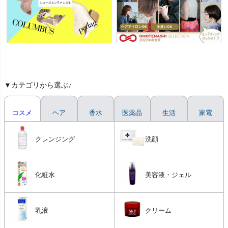
▼カテゴリから選ぶ♪
コスメ
ヘア
香水
医薬品
生活
家電
クレンジング
洗顔
化粧水
美容液・ジェル
乳液
クリーム