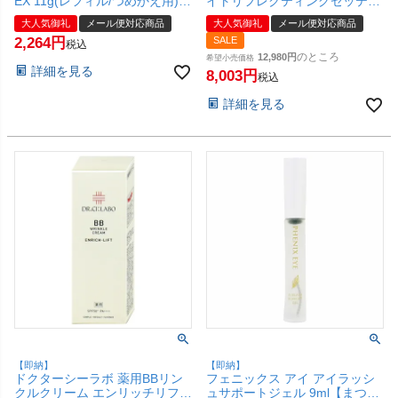
EX 11g(レフィル/つめかえ用)
イトリフレクティングセッティ
【医薬部外品】 SPF50+
ングパウダー プレスト N
大人気御礼
メール便対応商品
大人気御礼
メール便対応商品
PA++++ 【メール便対応商品】
#5894 10g CRYSTAL【メール
2,264
SALE
【SBT】(6059798)
便対応商品】【SBT】
税込
(6045484-set2)
のところ
12,980
希望小売価格
詳細を見る
8,003
税込
詳細を見る
【即納】
【即納】
ドクターシーラボ 薬用BBリン
フェニックス アイ アイラッシ
クルクリーム エンリッチリフト
ュサポートジェル 9ml【まつげ