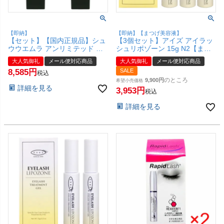
【即納】
【即納】【まつげ美容液】
【セット】【国内正規品】シュ
【3個セット】アイズ アイラッ
ウウエムラ アンリミテッド ブ
シュリポゾーン 15g N2【まつ
ロック：ブースター アドバンス
毛用ジェル まつ毛美容液】
大人気御礼
メール便対応商品
大人気御礼
メール便対応商品
ト 30ml×2個 #ヌードベージュ
EYEZ【メール便対応商品】
8,585
SALE
SPF50+ PA+++ 【化粧下地 メ
【SBT】(6024343-set3)
税込
イクアップベース】【メール便
のところ
9,900
希望小売価格
詳細を見る
対応商品】【SBT】 (6044958-
3,953
税込
set2)
詳細を見る