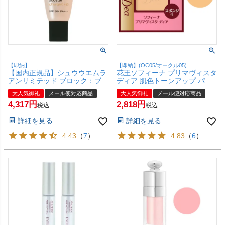
【即納】
【即納】(OC05/オークル05)
【国内正規品】シュウウエムラ
花王ソフィーナ プリマヴィスタ
アンリミテッド ブロック：ブー
ディア 肌色トーンアップ パウ
スター アドバンスト 30ml #ヌ
ダーファンデーションUV OC-
大人気御礼
メール便対応商品
大人気御礼
メール便対応商品
ードベージュ SPF50+ PA+++
05(OC05/オークル05) 【レフィ
4,317
2,818
【化粧下地 メイクアップベー
ル】【メール便対応商品】
税込
税込
ス】 【メール便対応商品】
【SBT】 (6005988)
詳細を見る
詳細を見る
【SBT】 (6044958)
4.43
（
7
）
4.83
（
6
）