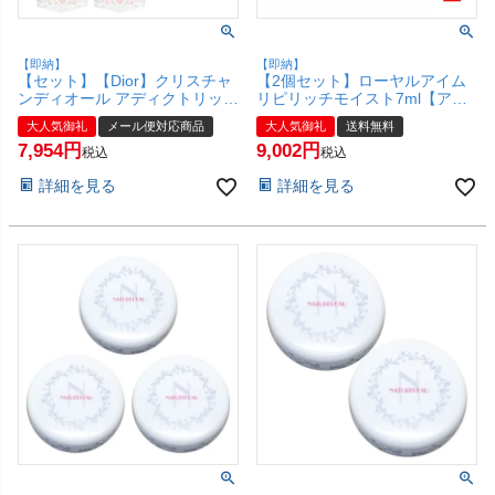
【即納】
【即納】
【セット】【Dior】クリスチャ
【2個セット】ローヤルアイム
ンディオール アディクトリップ
リピリッチモイスト7ml【アイ
マキシマイザー ×2本 6ml
プチ】 ローヤル化研【宅配便送
大人気御礼
メール便対応商品
大人気御礼
送料無料
#001【リップグロス/リップ プ
料無料】 (6000776-set2)
7,954
9,002
ランパー】【メール便対応商
税込
税込
品】【SBT】 (6005329-set2)
詳細を見る
詳細を見る