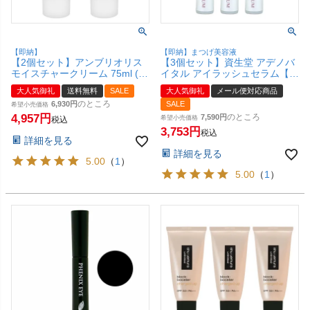
【即納】
【即納】まつげ美容液
【2個セット】アンブリオリス
【3個セット】資生堂 アデノバ
モイスチャークリーム 75ml (ノ
イタル アイラッシュセラム【ま
ーマル～ドライスキン用) 化粧
つ毛美容液】【メール便対応商
大人気御礼
送料無料
SALE
大人気御礼
メール便対応商品
下地【メイクアップベース&保
品】【SBT】(6013046-set3)
のところ
6,930
SALE
湿クリーム】【embryolisse】
希望小売価格
【宅配便送料無料】 (5000234-
4,957
のところ
7,590
希望小売価格
税込
set2)
3,753
税込
詳細を見る
詳細を見る
5.00
（
1
）
5.00
（
1
）