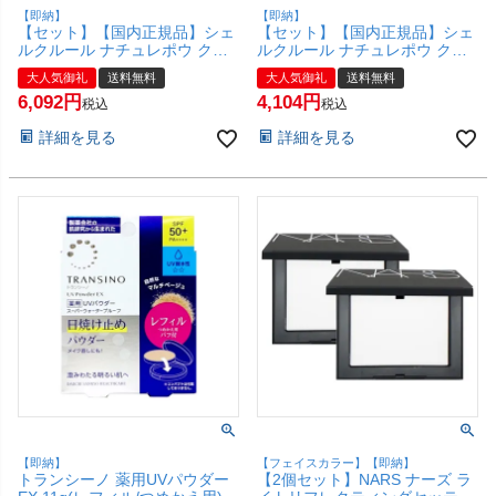
【即納】
【即納】
【セット】【国内正規品】シェ
【セット】【国内正規品】シェ
ルクルール ナチュレポウ クリ
ルクルール ナチュレポウ クリ
アパウダー 10g×3個【まとめ買
アパウダー 10g×2個【まとめ買
大人気御礼
送料無料
大人気御礼
送料無料
い 3個セット】【宅配便送料無
い 2個セット】【宅配便送料無
6,092
4,104
料】(6044194-set2)
料】(6044194-set1)
税込
税込
詳細を見る
詳細を見る
【即納】
【フェイスカラー】【即納】
トランシーノ 薬用UVパウダー
【2個セット】NARS ナーズ ラ