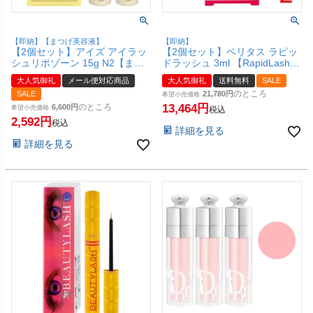
【即納】【まつげ美容液】
【即納】
【2個セット】アイズ アイラッ
【2個セット】ベリタス ラピッ
シュリポゾーン 15g N2【まつ
ドラッシュ 3ml 【RapidLash】
毛用ジェル まつ毛美容液】
【まつげ美容液】【日本仕様正
大人気御礼
メール便対応商品
大人気御礼
送料無料
SALE
EYEZ【メール便対応商品】
規品】ラビットラッシュ【宅配
のところ
SALE
21,780
【SBT】(6024343-set2)
便送料無料】 (6023639-set2)
希望小売価格
のところ
13,464
6,600
希望小売価格
税込
2,592
税込
詳細を見る
詳細を見る