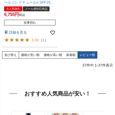
ールコレクチュールn SPF25
PA++【メール便対応商品】
大人気御礼
メール便対応商品
【SBT】 クレ・ド・ポー ボー
6,755
テ(6014865)
税込
在庫切れ
詳細を見る
5.00
（
1
）
並び替え
価格が安い順
価格が高い順
新着順
レビュー順
37
件中
1
-
37
件表示
おすすめ人気商品が安い！