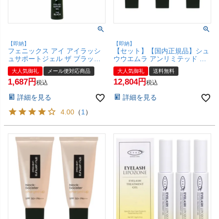
【即納】
【即納】
フェニックス アイ アイラッシ
【セット】【国内正規品】シュ
ュサポートジェル ザ ブラック
ウウエムラ アンリミテッド ブ
8ml【まつげパーマ まつげコー
ロック：ブースター アドバンス
大人気御礼
メール便対応商品
大人気御礼
送料無料
ティング剤 まつげ美容液 まつ
ト 30ml×3個 #ヌードベージュ
1,687
12,804
育】【メール便対応商品】
SPF50+ PA+++ 【化粧下地 メ
税込
税込
【SBT】(6064282)
イクアップベース】【宅配便送
詳細を見る
詳細を見る
料無料】(6044958-set3)
4.00
（
1
）