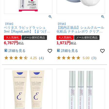
【即納】
【即納】
ベリタス ラピッドラッシュ
【国内正規品】シェルクルール
3ml【RapidLash】【まつげ美
化粧品 ナチュレポウ クリアパ
容液】【日本仕様正規品】ラビ
ウダー 10g【フェイスパウダ
大人気御礼
メール便対応商品
大人気御礼
メール便対応商品
ットラッシュ【メール便対応商
ー】【メール便対応商品】
6,767
1,971
品】【SBT】
【SBT】
税込
税込
詳細を見る
詳細を見る
4.25
（
4
）
5.00
（
3
）