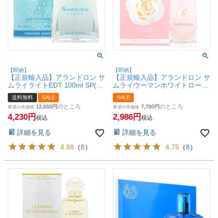
【即納】
【即納】
【正規輸入品】アランドロン サ
【正規輸入品】アランドロン サ
ムライライトEDT 100ml SP(オ
ムライウーマンホワイトローズ
ードトワレ)【香水】【宅配便
EDP 40ml SP(オードパルファ
送料無料
SALE
SALE
送料無料】
ム)【香水】【SBT】
のところ
のところ
12,650
7,700
希望小売価格
希望小売価格
4,230
2,986
税込
税込
詳細を見る
詳細を見る
4.88
（
8
）
4.75
（
8
）