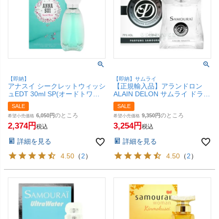
【即納】
【即納】サムライ
アナスイ シークレットウィッシ
【正規輸入品】アランドロン
ュEDT 30ml SP(オードトワレ)
ALAIN DELON サムライ ドライ
【香水】【SBT】
ビングフォースEDT 50ml
SALE
SALE
SP(オードトワレ)【香水】
のところ
のところ
6,050
9,350
希望小売価格
【SBT】
希望小売価格
2,374
3,254
税込
税込
詳細を見る
詳細を見る
4.50
（
2
）
4.50
（
2
）