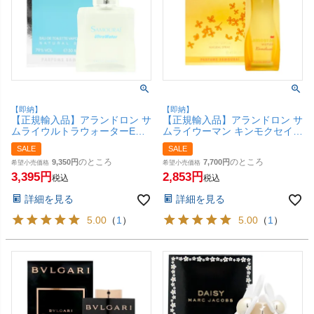
【即納】
【即納】
【正規輸入品】アランドロン サ
【正規輸入品】アランドロン サ
ムライウルトラウォーターEDT
ムライウーマン キンモクセイ
50ml SP(オードトワレ)【香
EDP 40ml SP(オードパルファ
SALE
SALE
水】【SBT】 (6058098)
ム)【香水】【SBT】 (6058414)
のところ
のところ
9,350
7,700
希望小売価格
希望小売価格
3,395
2,853
税込
税込
詳細を見る
詳細を見る
5.00
（
1
）
5.00
（
1
）