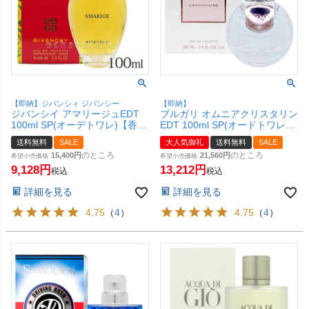
【即納】ジバンシィ ジバンシー
【即納】
ジバンシイ アマリージュEDT
ブルガリ オムニアクリスタリン
100ml SP(オーデトワレ)【香
EDT 100ml SP(オードトワレ)
水】【宅配便送料無料】
【香水】【宅配便送料無料】
送料無料
SALE
大人気御礼
送料無料
SALE
(6057521)
のところ
のところ
15,400
21,560
希望小売価格
希望小売価格
9,128
13,212
税込
税込
詳細を見る
詳細を見る
4.75
（
4
）
4.75
（
4
）