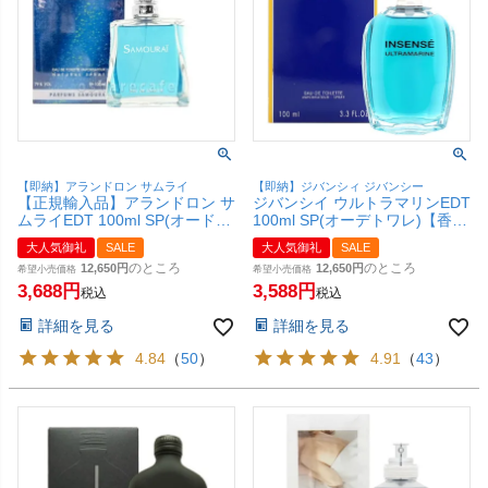
【即納】アランドロン サムライ
【即納】ジバンシィ ジバンシー
【正規輸入品】アランドロン サ
ジバンシイ ウルトラマリンEDT
ムライEDT 100ml SP(オードト
100ml SP(オーデトワレ)【香
ワレ)【香水】【SBT】
水】【SBT】
大人気御礼
SALE
大人気御礼
SALE
のところ
のところ
12,650
12,650
希望小売価格
希望小売価格
3,688
3,588
税込
税込
詳細を見る
詳細を見る
4.84
（
50
）
4.91
（
43
）