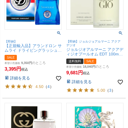
【即納】
【即納】ジョルジョアルマーニ アクア
【正規輸入品】アランドロン サ
デジオ
ジョルジオアルマーニ アクアデ
ムライ ドライビングラッシュ
ィジオプールオム EDT 100ml
EDT 50ml SP(オードトワレ)
SALE
SP(オードトワレ)【香水】【宅
【香水】【SBT】
送料無料
SALE
のところ
配便送料無料】 (6000001)
9,350
希望小売価格
のところ
18,040
希望小売価格
3,395
税込
9,681
税込
詳細を見る
詳細を見る
4.50
（
4
）
5.00
（
3
）