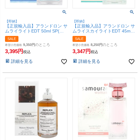
【即納】
【即納】
【正規輸入品】アランドロン サ
【正規輸入品】アランドロン サ
ムライライトEDT 50ml SP(オ
ムライスカイライトEDT 45ml
ードトワレ)【香水】(6046050)
SP(オードトワレ)【香水】
SALE
SALE
【SBT】
【SBT】
のところ
のところ
9,350
8,250
希望小売価格
希望小売価格
3,395
3,347
税込
税込
詳細を見る
詳細を見る