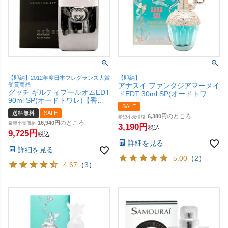
【即納】2012年度日本フレグランス大賞
【即納】
受賞商品
アナスイ ファンタジアマーメイ
グッチ ギルティプールオムEDT
ドEDT 30ml SP(オードトワレ)
90ml SP(オードトワレ)【香
【香水】【SBT】
SALE
水】【宅配便送料無料】
送料無料
SALE
のところ
6,380
希望小売価格
のところ
16,940
希望小売価格
3,190
税込
9,725
税込
詳細を見る
詳細を見る
5.00
（
2
）
4.67
（
3
）