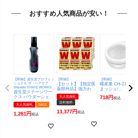
おすすめ人気商品が安い！
【即納】資生堂プロフェッ
【即納】
【即納】
ショナル ザ・ヘアケア
【セット】【指定医
曙産業 CH-2102 た
shiseido STAGE WORKS
薬部外品】強力わか
まッシュ!
資生堂ステージワー
もと 1000錠×6個
【AKEBONO あけ
クス パウダーシェイ
大人気御礼
718
税込
【わかもと製薬】
の】【SBT】
ク 150ml【SBT】
送料無料
【宅配便送料無料】
(6049944)
大人気御礼
SALE
(6017286)
(6050215-set3)
13,377
税込
1,261
税込