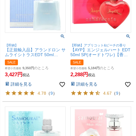
【即納】
【即納】アプリコット&ピーチの香り
【正規輸入品】アランドロン サ
【AYP】エンジェルハート EDT
ムライシトラスEDT 50ml
50ml SP(オードトワレ)【香
SP(オードトワレ)【香水】
水】【GTT】【SBT】
SALE
SALE
【SBT】
のところ
のところ
9,350
5,184
希望小売価格
希望小売価格
3,427
2,288
税込
税込
詳細を見る
詳細を見る
4.78
（
9
）
4.67
（
9
）