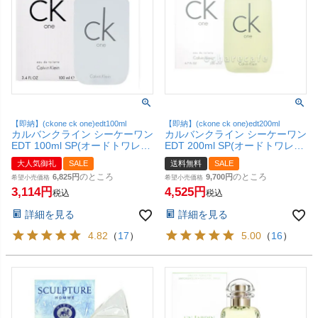
【即納】(ckone ck one)edt100ml
【即納】(ckone ck one)edt200ml
カルバンクライン シーケーワン
カルバンクライン シーケーワン
EDT 100ml SP(オードトワレ)
EDT 200ml SP(オードトワレ)
【香水】【SBT】
【香水】【宅配便送料無料】
大人気御礼
SALE
送料無料
SALE
のところ
のところ
6,825
9,700
希望小売価格
希望小売価格
3,114
4,525
税込
税込
詳細を見る
詳細を見る
4.82
（
17
）
5.00
（
16
）