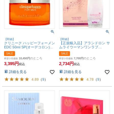
【即納】
【即納】
クリニーク ハッピーフォーメン
【正規輸入品】アランドロン サ
EDC 50ml SP(オーデコロン)
ムライウーマンワンラブ
【香水】【SBT】
01NEWEDT 40ml SP(オードト
SALE
SALE
ワレ)(オードトワレ)【香水】
のところ
のところ
10,450
7,700
希望小売価格
【SBT】
希望小売価格
3,395
2,734
税込
税込
詳細を見る
詳細を見る
4.89
（
9
）
4.78
（
9
）