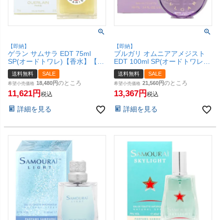
【即納】
【即納】
ゲラン サムサラ EDT 75ml
ブルガリ オムニアアメジスト
SP(オードトワレ)【香水】【宅
EDT 100ml SP(オードトワレ)
配便送料無料】 (6060877)
【香水】【宅配便送料無料】
送料無料
SALE
送料無料
SALE
(6059617)
のところ
のところ
18,480
21,560
希望小売価格
希望小売価格
11,621
13,367
税込
税込
詳細を見る
詳細を見る