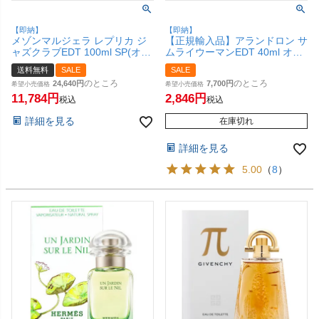
【即納】
【即納】
メゾンマルジェラ レプリカ ジ
【正規輸入品】アランドロン サ
ャズクラブEDT 100ml SP(オー
ムライウーマンEDT 40ml オー
ドトワレ)【香水】(6047843)
ドトワレ【香水】【SBT】
送料無料
SALE
SALE
【宅配便送料無料】
のところ
のところ
24,640
7,700
希望小売価格
希望小売価格
11,784
2,846
税込
税込
詳細を見る
在庫切れ
詳細を見る
5.00
（
8
）