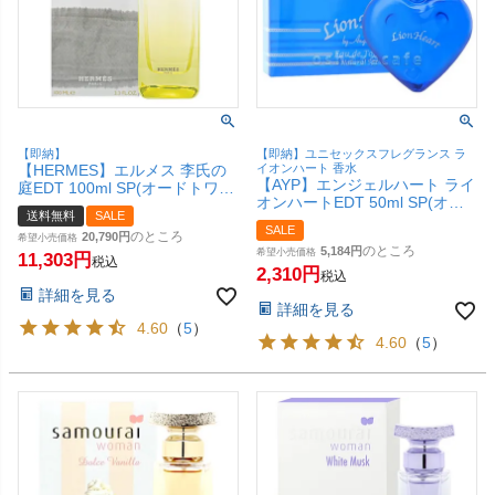
【即納】
【即納】ユニセックスフレグランス ラ
【HERMES】エルメス 李氏の
イオンハート 香水
【AYP】エンジェルハート ライ
庭EDT 100ml SP(オードトワ
オンハートEDT 50ml SP(オー
レ)【香水】【宅配便送料無
送料無料
SALE
ドトワレ)【香水】【SBT】
料】
SALE
のところ
20,790
希望小売価格
のところ
5,184
希望小売価格
11,303
税込
2,310
税込
詳細を見る
詳細を見る
4.60
（
5
）
4.60
（
5
）