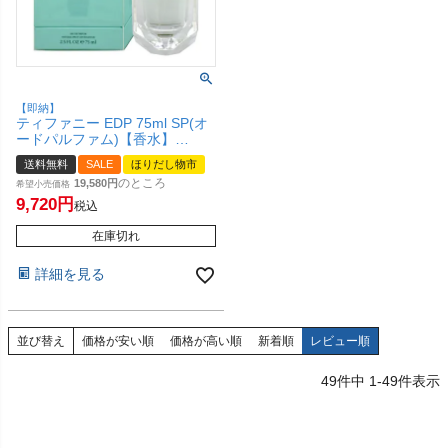
【即納】
ティファニー EDP 75ml SP(オ
ードパルファム)【香水】
TIFFANY&Co.【宅配便送料無
送料無料
SALE
ほりだし物市
料】 (6043548)
のところ
19,580
希望小売価格
9,720
税込
在庫切れ
詳細を見る
並び替え
価格が安い順
価格が高い順
新着順
レビュー順
49
件中
1
-
49
件表示