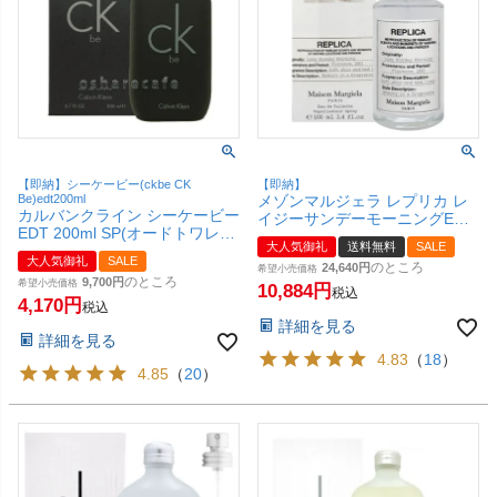
【即納】シーケービー(ckbe CK
【即納】
Be)edt200ml
メゾンマルジェラ レプリカ レ
カルバンクライン シーケービー
イジーサンデーモーニングEDT
EDT 200ml SP(オードトワレ)
100ml SP(オードトワレ)【香
大人気御礼
送料無料
SALE
【香水】【SBT】
水】(6047847)【宅配便送料無
大人気御礼
SALE
のところ
24,640
料】
希望小売価格
のところ
9,700
希望小売価格
10,884
税込
4,170
税込
詳細を見る
詳細を見る
4.83
（
18
）
4.85
（
20
）