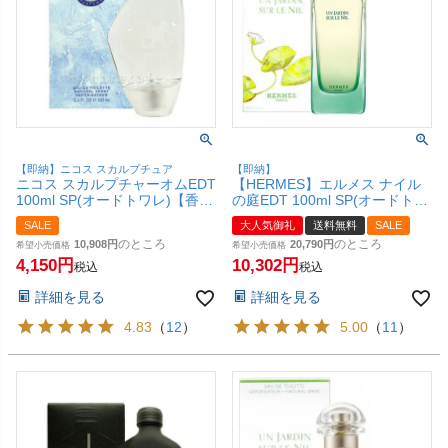
【即納】ニコス スカルプチュア
【即納】
ニコス スカルプチャーオムEDT
【HERMES】エルメス ナイル
100ml SP(オードトワレ)【香
の庭EDT 100ml SP(オードトワ
水】【SBT】
レ)【香水】【宅配便送料無
SALE
大人気御礼
送料無料
SALE
料】
のところ
のところ
10,908
20,790
希望小売価格
希望小売価格
4,150
10,302
税込
税込
詳細を見る
詳細を見る
4.83
（
12
）
5.00
（
11
）