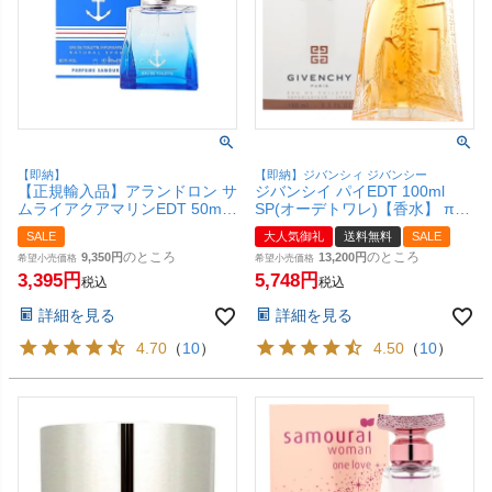
【即納】
【即納】ジバンシィ ジバンシー
【正規輸入品】アランドロン サ
ジバンシイ パイEDT 100ml
ムライアクアマリンEDT 50ml
SP(オーデトワレ)【香水】 π
SP(オードトワレ)【香水】
(パイ)【宅配便送料無料】
SALE
大人気御礼
送料無料
SALE
【SBT】
のところ
のところ
9,350
13,200
希望小売価格
希望小売価格
3,395
5,748
税込
税込
詳細を見る
詳細を見る
4.70
（
10
）
4.50
（
10
）