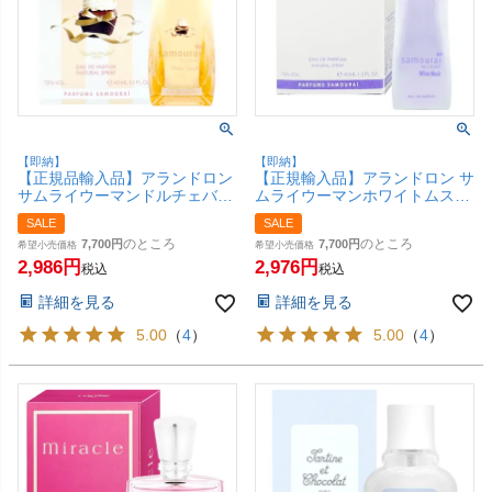
【即納】
【即納】
【正規品輸入品】アランドロン
【正規輸入品】アランドロン サ
サムライウーマンドルチェバニ
ムライウーマンホワイトムスク
ラEDP 30ml SP(オードパルフ
EDP 40ml SP(オードパルファ
SALE
SALE
ァム)【香水】【SBT】
ム)【香水】【SBT】
のところ
のところ
7,700
7,700
希望小売価格
希望小売価格
2,986
2,976
税込
税込
詳細を見る
詳細を見る
5.00
（
4
）
5.00
（
4
）