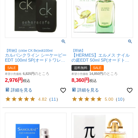
【即納】(ckbe CK Be)edt100ml
【即納】
カルバンクライン シーケービー
【HERMES】エルメス ナイル
EDT 100ml SP(オードトワレ)
の庭EDT 50ml SP(オードトワ
【香水】【SBT】
レ)【香水】【宅配便送料無
SALE
送料無料
SALE
料】
のところ
のところ
6,825
14,850
希望小売価格
希望小売価格
2,976
8,360
税込
税込
詳細を見る
詳細を見る
4.82
（
11
）
5.00
（
10
）