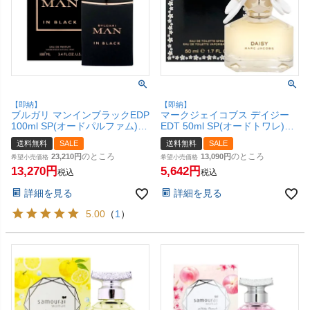
【即納】
【即納】
ブルガリ マンインブラックEDP
マークジェイコブス デイジー
100ml SP(オードパルファム)
EDT 50ml SP(オードトワレ)
【香水】 【宅配便送料無料】
【香水】【宅配便送料無料】
送料無料
SALE
送料無料
SALE
(6015306)
(6005729)
のところ
のところ
23,210
13,090
希望小売価格
希望小売価格
13,270
5,642
税込
税込
詳細を見る
詳細を見る
5.00
（
1
）