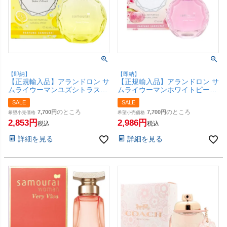
【即納】
【即納】
【正規輸入品】アランドロン サ
【正規輸入品】アランドロン サ
ムライウーマンユズシトラス
ムライウーマンホワイトピーチ
EDP 40mlSP(オードパルファ
EDP 40ml SP(オードパルファ
SALE
SALE
ム)【香水】【SBT】 (6060067)
ム)【香水】【SBT】(6049798)
のところ
のところ
7,700
7,700
希望小売価格
希望小売価格
2,853
2,986
税込
税込
詳細を見る
詳細を見る