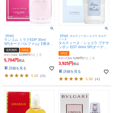
【即納】
【即納】タルティーヌショコラ タルテ
ランコム ミラクEDP 30ml
ィーヌ
タルティーヌ・ショコラ プチサ
SP(オードパルファム)【香水】
ンボン EDT 60ml SP(オーデト
LANCOME【宅配便送料無料】
送料無料
SALE
ワレ)【香水】【GIVENCHY ジ
SALE
のところ
バンシイ】 (6020804)【SBT】
10,890
希望小売価格
のところ
6,050
希望小売価格
5,704
税込
3,925
税込
詳細を見る
詳細を見る
5.00
（
4
）
5.00
（
4
）