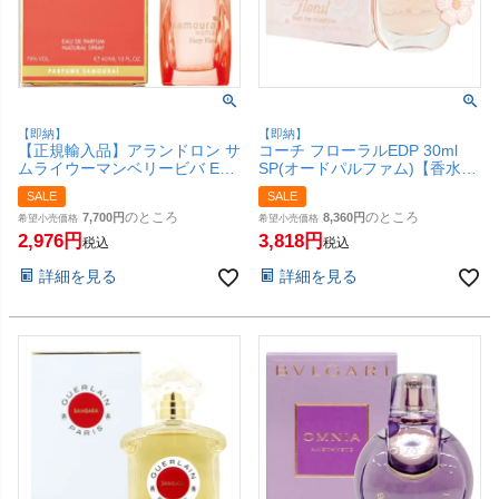
【即納】
【即納】
【正規輸入品】アランドロン サ
コーチ フローラルEDP 30ml
ムライウーマンベリービバ EDP
SP(オードパルファム)【香水】
40ml SP(オードパルファム)
【SBT】
SALE
SALE
【香水】【SBT】
のところ
のところ
7,700
8,360
希望小売価格
希望小売価格
2,976
3,818
税込
税込
詳細を見る
詳細を見る