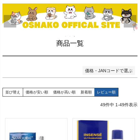
〜
在庫なし商品
在庫なし商品を表示しない
商品番号/JANコード
商品一覧
検索
価格・JANコードで選ぶ
並び替え
価格が安い順
価格が高い順
新着順
レビュー順
49
件中
1
-
49
件表示