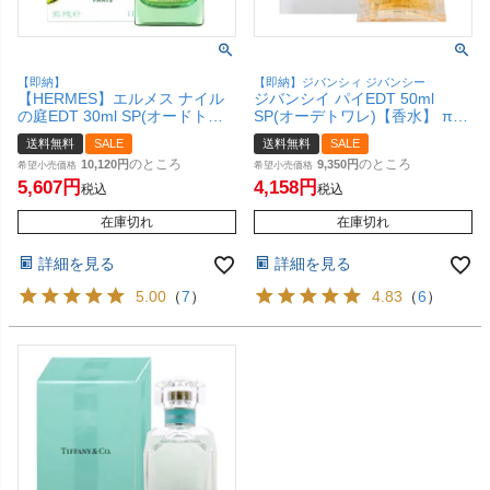
【即納】
【即納】ジバンシィ ジバンシー
【HERMES】エルメス ナイル
ジバンシイ パイEDT 50ml
の庭EDT 30ml SP(オードトワ
SP(オーデトワレ)【香水】 π
レ)【香水】【宅配便送料無
(パイ)【宅配便送料無料】
送料無料
SALE
送料無料
SALE
料】
のところ
のところ
10,120
9,350
希望小売価格
希望小売価格
5,607
4,158
税込
税込
在庫切れ
在庫切れ
詳細を見る
詳細を見る
5.00
（
7
）
4.83
（
6
）