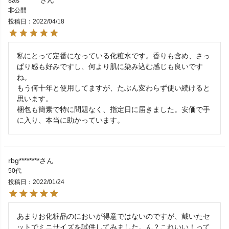
sas********
非公開
投稿日
2022/04/18
私にとって定番になっている化粧水です。香りも含め、さっ
ぱり感も好みですし、何より肌に染み込む感じも良いです
ね。

もう何十年と使用してますが、たぶん変わらず使い続けると
思います。

梱包も簡素で特に問題なく、指定日に届きました。安価で手
に入り、本当に助かっています。
rbg********
50代
投稿日
2022/01/24
あまりお化粧品のにおいが得意ではないのですが、戴いたセ
ットでミニサイズを試供してみました。ん？これいい！って