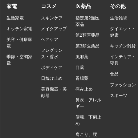
家電
コスメ
医薬品
その他
生活家電
スキンケア
指定第2類医
生活雑貨
薬品
キッチン家電
メイクアップ
ダイエット・
第2類医薬品
健康
美容・健康家
ヘアケア
電
第3類医薬品
キッチン雑貨
フレグラン
季節・空調家
ス・香水
風邪薬
インテリア・
電
寝具
ボディケア
目薬
食品
日焼け止め
胃腸薬
ファッション
美容機器・美
痛み止め
顔器
スポーツ
鼻炎、アレル
ギー
便秘、下痢止
め
肩こり、腰