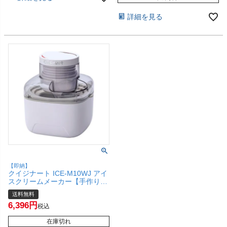
詳細を見る
【即納】
クイジナート ICE-M10WJ アイ
スクリームメーカー【手作りア
イス 専用レシピ付き コンパク
送料無料
ト】【Cuisinart】【宅配便送料
6,396
無料】(1216634)
税込
在庫切れ