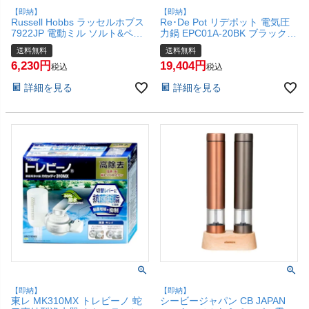
【即納】
【即納】
Russell Hobbs ラッセルホブス
Re･De Pot リデポット 電気圧
7922JP 電動ミル ソルト&ペッ
力鍋 EPC01A-20BK ブラック
パー 2本セット【ペッパーミル
2L 4合【 圧力調理 低温調理 炊
送料無料
送料無料
ソルトミル ステンレス コード
飯 時短】【宅配便送料無料】
6,230
19,404
レス】【宅配便送料無料】
(1216690)
税込
税込
(6067665)
詳細を見る
詳細を見る
【即納】
【即納】
東レ MK310MX トレビーノ 蛇
シービージャパン CB JAPAN