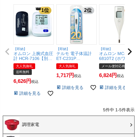
【即納】
【即納】
【即納】
オムロン 上腕式血圧
テルモ 電子体温計
オムロン MC-
計 HCR-7106【別途
ET-C231P
6810T2 (ホワイト)
延長保証契約可能】
(6048938)【SBT】
電子体温計 けんお
大人気御礼
大人気御礼
メール便対応商品
【宅配便送料無料】
くん 予測式【メー
送料無料
(6049508)
便対応商品】
1,717
6,824
税込
税込
【SBT】(6055742)
6,626
税込
詳細を見る
詳細を見る
詳細を見る
5
件中
1
-
5
件表示
調理家電