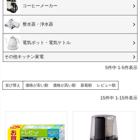
コーヒーメーカー
整水器・浄水器
電気ポット・電気ケトル
その他キッチン家電
5
件中
1
-
5
件表示
並び替え
価格が安い順
価格が高い順
新着順
レビュー順
15
件中
1
-
15
件表示