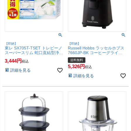
【即納】
【即納】
東レ SX705T-TSET トレビーノ
Russell Hobbs ラッセルホブス
スーパースリム 蛇口直結型浄水
7660JP-BK コーヒーグライン
器＋交換用カートリッジ(1個)
ダー マットブラック【電動コー
3,444
送料無料
税込
705T/STC.TJ 【TORAY】
ヒーミル 電動ミル 】【宅配便
5,326
【SBT】(6067838)
送料無料】(6067670)
税込
詳細を見る
詳細を見る