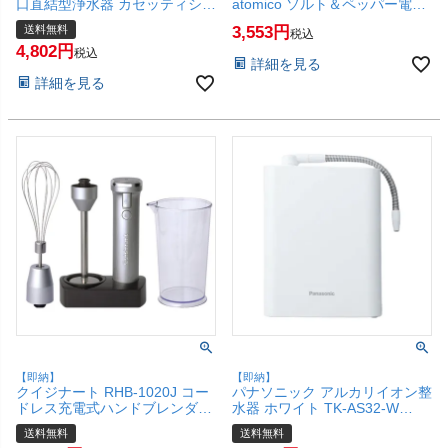
口直結型浄水器 カセッティシリ
atomico ソルト＆ペッパー電動
ーズ 高除去タイプ【TORAY】
ミル【SBT】(6064540)
送料無料
3,553
税込
【宅配便送料無料】(6067392)
4,802
税込
詳細を見る
詳細を見る
【即納】
【即納】
クイジナート RHB-1020J コー
パナソニック アルカリイオン整
ドレス充電式ハンドブレンダー
水器 ホワイト TK-AS32-W
【ハンドミキサー フードプロセ
【Panasonic 】【宅配便送料無
送料無料
送料無料
ッサー スタンド充電 スープ ス
料】(1216686)