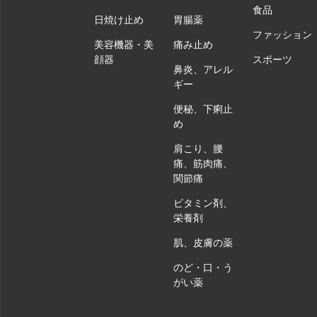
食品
日焼け止め
胃腸薬
ファッション
美容機器・美
痛み止め
顔器
スポーツ
鼻炎、アレル
ギー
便秘、下痢止
め
肩こり、腰
痛、筋肉痛、
関節痛
ビタミン剤、
栄養剤
肌、皮膚の薬
のど・口・う
がい薬