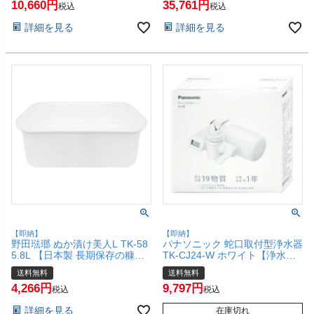
10,660
35,761
ムージー 】【Cuisinart】【宅配
税込
税込
便送料無料】(1216633)
詳細を見る
詳細を見る
【即納】
【即納】
野田琺瑯 ぬか漬け美人L TK-58
パナソニック 蛇口取付型浄水器
5.8L 【日本製 長期保存の糠漬
TK-CJ24-W ホワイト【浄水器
け 漬物 ジャム 酢漬け マリネ
整水器 蛇口直結型】
送料無料
送料無料
漬け容器】【宅配便送料無料】
【Panasonic】【宅配便送料無
4,266
9,797
(6029613)
料】(6068133)
税込
税込
詳細を見る
在庫切れ