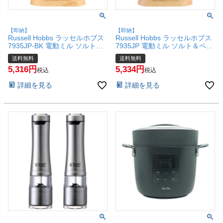
【即納】
【即納】
Russell Hobbs ラッセルホブス
Russell Hobbs ラッセルホブス
7935JP-BK 電動ミル ソルト＆
7935JP 電動ミル ソルト＆ペッ
ペッパー ミニ2本セット ブラッ
パー ミニ2本セット シルバー
送料無料
送料無料
ク 専用スタンド付き【電動ミル
専用スタンド付き【電動ミル ハ
5,316
5,334
ハンディサイズ コードレス 】
ンディサイズ コードレス 】
税込
税込
【宅配便送料無料】(6067667)
【宅配便送料無料】(6067666)
詳細を見る
詳細を見る