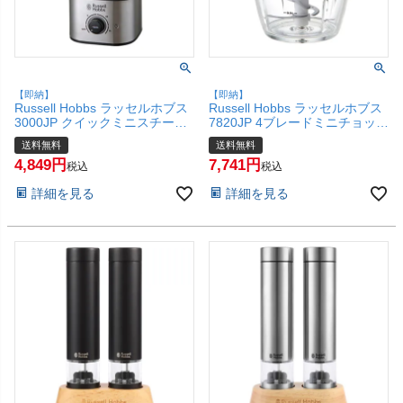
【即納】
【即納】
Russell Hobbs ラッセルホブス
Russell Hobbs ラッセルホブス
3000JP クイックミニスチーマ
7820JP 4ブレードミニチョッパ
ー【2段 蒸し器 フードスチーマ
ー【フードプロセッサー フード
送料無料
送料無料
ー 蒸し料理 コンパクト 】【宅
チョッパー 電動 ガラス製】
4,849
7,741
配便送料無料】(6067669)
【宅配便送料無料】(6067668)
税込
税込
詳細を見る
詳細を見る