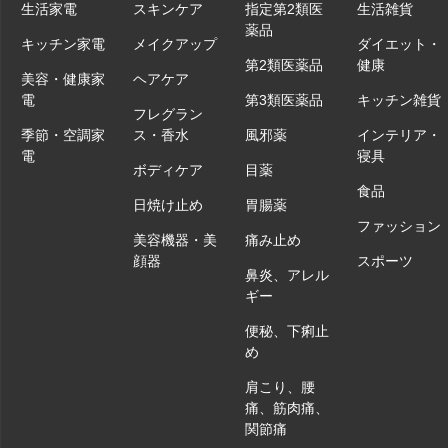
生活家電
スキンケア
指定第2類医
生活雑貨
薬品
キッチン家電
メイクアップ
ダイエット・
第2類医薬品
健康
美容・健康家
ヘアケア
電
第3類医薬品
キッチン雑貨
フレグラン
季節・空調家
ス・香水
風邪薬
インテリア・
電
寝具
ボディケア
目薬
食品
日焼け止め
胃腸薬
ファッション
美容機器・美
痛み止め
顔器
スポーツ
鼻炎、アレル
ギー
便秘、下痢止
め
肩こり、腰
痛、筋肉痛、
関節痛