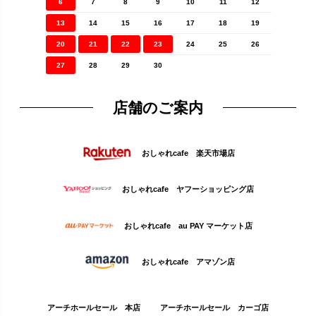
6
7
8
9
10
11
12
13
14
15
16
17
18
19
20
21
22
23
24
25
26
27
28
29
30
店舗のご案内
おしゃれcafe 楽天市場店
おしゃれcafe ヤフーショッピング店
おしゃれcafe au PAY マーケット店
おしゃれcafe アマゾン店
アーチホールセール 本店
アーチホールセール カーゴ店