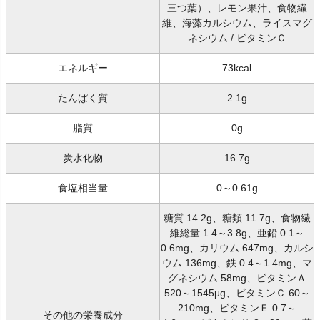
三つ葉）、レモン果汁、食物繊
維、海藻カルシウム、ライスマグ
ネシウム / ビタミンＣ
エネルギー
73kcal
たんぱく質
2.1g
脂質
0g
炭水化物
16.7g
食塩相当量
0～0.61g
糖質 14.2g、糖類 11.7g、食物繊
維総量 1.4～3.8g、亜鉛 0.1～
0.6mg、カリウム 647mg、カルシ
ウム 136mg、鉄 0.4～1.4mg、マ
グネシウム 58mg、ビタミンＡ
520～1545μg、ビタミンＣ 60～
210mg、ビタミンＥ 0.7～
その他の栄養成分