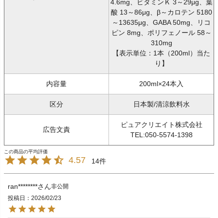
4.6mg、ビタミンＫ 3～29μg、葉
酸 13～86μg、β～カロテン 5180
～13635μg、GABA 50mg、リコ
ピン 8mg、ポリフェノール 58～
310mg
【表示単位：1本（200ml）当た
り】
内容量
200ml×24本入
区分
日本製/清涼飲料水
ピュアクリエイト株式会社
広告文責
TEL:050-5574-1398
4.57
14
ran********
非公開
投稿日
2026/02/23