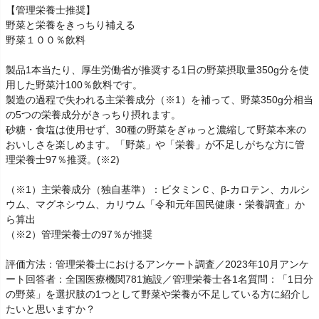
【管理栄養士推奨】
野菜と栄養をきっちり補える
野菜１００％飲料
製品1本当たり、厚生労働省が推奨する1日の野菜摂取量350g分を使
用した野菜汁100％飲料です。
製造の過程で失われる主栄養成分（※1）を補って、野菜350g分相当
の5つの栄養成分がきっちり摂れます。
砂糖・食塩は使用せず、30種の野菜をぎゅっと濃縮して野菜本来の
おいしさを楽しめます。「野菜」や「栄養」が不足しがちな方に管
理栄養士97％推奨。(※2)
（※1）主栄養成分（独自基準）：ビタミンＣ、β-カロテン、カルシ
ウム、マグネシウム、カリウム「令和元年国民健康・栄養調査」か
ら算出
（※2）管理栄養士の97％が推奨
評価方法：管理栄養士におけるアンケート調査／2023年10月アンケ
ート回答者：全国医療機関781施設／管理栄養士各1名質問：「1日分
の野菜」を選択肢の1つとして野菜や栄養が不足している方に紹介し
たいと思いますか？