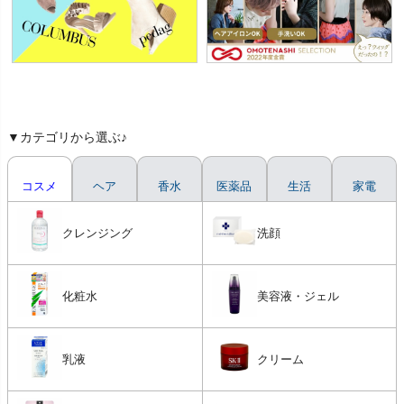
▼カテゴリから選ぶ♪
コスメ
ヘア
香水
医薬品
生活
家電
クレンジング
洗顔
化粧水
美容液・ジェル
乳液
クリーム