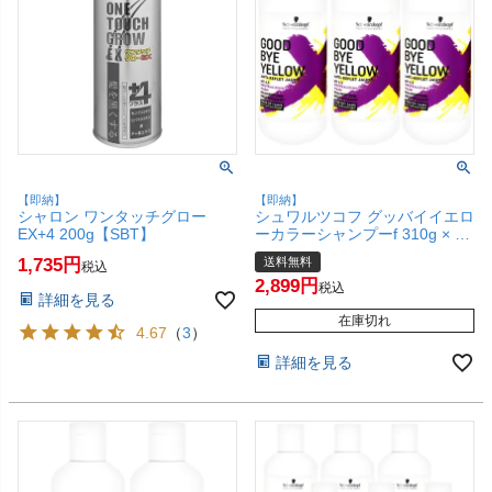
【即納】
【即納】
シャロン ワンタッチグロー
シュワルツコフ グッバイイエロ
EX+4 200g【SBT】
ーカラーシャンプーf 310g × 3
本セット ブリーチ後の黄ばみ消
1,735
送料無料
税込
し&カラーのメンテナンスに
2,899
【紫シャンプー/ムラシャ
税込
詳細を見る
ン/Schwarzkopf/3個セット】
【宅配便送料無料】 (6042957-
在庫切れ
4.67
（
3
）
set3)
詳細を見る