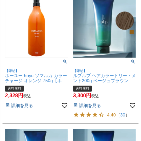
【即納】
【即納】
ホーユー hoyu ソマルカ カラー
ルプルプ ヘアカラートリートメ
チャージ オレンジ 750g【ホー
ント200g ベージュブラウン
ムケア/ヘアカラー/トリートメ
【LPLP正規販売店/白髪染め/無
送料無料
送料無料
ント/染毛料】【宅配便送料無
添加/染毛料】【宅配便送料無
2,328
3,300
料】
料】
税込
税込
詳細を見る
詳細を見る
4.40
（
30
）