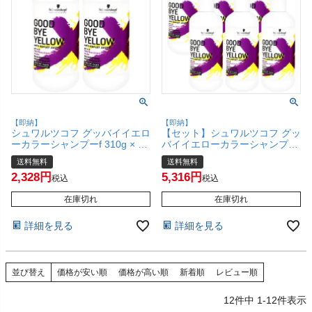
【即納】
【即納】
シュワルツコフ グッバイイエロ
【セット】シュワルツコフ グッ
ーカラーシャンプーf 310g × 2
バイイエローカラーシャンプーf
本セット ブリーチ後の黄ばみ消
310g×6本セット ブリーチ後の
送料無料
送料無料
し&カラーのメンテナンスに
黄ばみ消し&カラーのメンテナ
2,328
5,316
【紫シャンプー/ムラシャ
ンスに【紫シャンプー/ムラシャ
税込
税込
ン/Schwarzkopf/2個セット】
ン/Schwarzkopf/6個セット】
【宅配便送料無料】 (6042957-
在庫切れ
【宅配便送料無料】(6042957-
在庫切れ
set2)
set1)
詳細を見る
詳細を見る
並び替え
価格が安い順
価格が高い順
新着順
レビュー順
12
件中
1
-
12
件表示