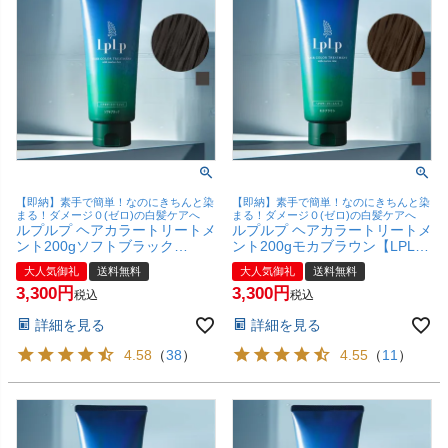
【即納】素手で簡単！なのにきちんと染
【即納】素手で簡単！なのにきちんと染
まる！ダメージ０(ゼロ)の白髪ケアへ
まる！ダメージ０(ゼロ)の白髪ケアへ
ルプルプ ヘアカラートリートメ
ルプルプ ヘアカラートリートメ
ント200gソフトブラック
ント200gモカブラウン【LPLP
【LPLP正規販売店/白髪染め/無
正規販売店/白髪染め/無添加/染
大人気御礼
送料無料
大人気御礼
送料無料
添加/染毛料】【宅配便送料無
毛料】【宅配便送料無料】
3,300
3,300
料】
税込
税込
詳細を見る
詳細を見る
4.58
（
38
）
4.55
（
11
）