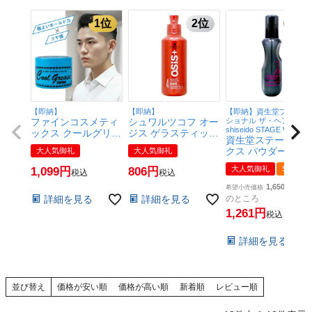
【即納】
【即納】
【即納】資生堂プロフェ
ファインコスメティ
シュワルツコフ オー
ショナル ザ・ヘアケア
shiseido STAGE WORKS
ックス クールグリー
ジス ゲラスティック
資生堂ステージワ
スG 210g【ワック
146g セット力 メタ
クス パウダーシェ
大人気御礼
大人気御礼
ス/スタイリング剤/
ルジェル
ク 150ml【SBT】
阪本高生堂】
【Schwarzkopf】
大人気御礼
SALE
1,099
806
税込
税込
(6017286)
【SBT】 (6012934)
【SBT】 (6059655)
1,650
希望小売価格
詳細を見る
詳細を見る
のところ
1,261
税込
詳細を見る
並び替え
価格が安い順
価格が高い順
新着順
レビュー順