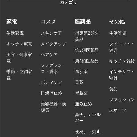
カテゴリ
家電
コスメ
医薬品
その他
生活家電
スキンケア
指定第2類医
生活雑貨
薬品
キッチン家電
メイクアップ
ダイエット・
第2類医薬品
健康
美容・健康家
ヘアケア
電
第3類医薬品
キッチン雑貨
フレグラン
季節・空調家
ス・香水
風邪薬
インテリア・
電
寝具
ボディケア
目薬
食品
日焼け止め
胃腸薬
ファッション
美容機器・美
痛み止め
顔器
スポーツ
鼻炎、アレル
ギー
便秘、下痢止