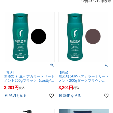
12
件中
1
-
12
件表示
【即納】
【即納】
無添加 利尻ヘアカラートリート
無添加 利尻ヘアカラートリート
メント200gブラック【sastty/サ
メント200gダークブラウン
スティ/白髪染め/無添加/染毛料/
【sastty/サスティ/白髪染め/無
3,201
3,201
税込
税込
利尻昆布エキス配合】【SBT】
添加/染毛料/利尻昆布エキス配
(6014410)
合】【SBT】 (6014408)
詳細を見る
詳細を見る