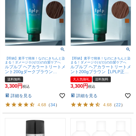
【即納】素手で簡単！なのにきちんと染
【即納】素手で簡単！なのにきちんと染
まる！ダメージ０(ゼロ)の白髪ケアへ
まる！ダメージ０(ゼロ)の白髪ケアへ
ルプルプ ヘアカラートリートメ
ルプルプ ヘアカラートリートメ
ント200gダークブラウン
ント200gブラウン【LPLP正規
【LPLP正規販売店/白髪染め/無
販売店/白髪染め/無添加/染毛
送料無料
大人気御礼
送料無料
添加/染毛料】【宅配便送料無
料】【宅配便送料無料】
3,300
3,300
料】
税込
税込
詳細を見る
詳細を見る
4.68
（
34
）
4.68
（
22
）