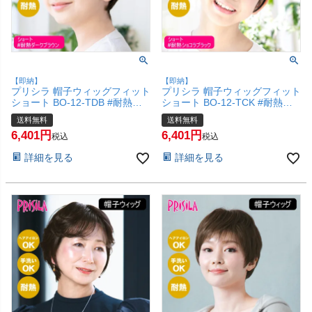
【即納】
【即納】
プリシラ 帽子ウィッグフィット
プリシラ 帽子ウィッグフィット
ショート BO-12-TDB #耐熱ダ
ショート BO-12-TCK #耐熱シ
ークブラウン Sサイズ(約52～
ョコラブラック Sサイズ(約52
送料無料
送料無料
56ccm)【医療用 フルウィッグ
～56ccm)【医療用 フルウィッ
6,401
6,401
かつら 和装 コスプレ 自然 おし
グ かつら 和装 コスプレ 自然
税込
税込
ゃれ かわいい 可愛い 小顔 簡単
おしゃれ かわいい 可愛い 小顔
詳細を見る
詳細を見る
お手軽 初心者向け ボブ 金属不
簡単 お手軽 初心者向け ボブ 金
使用 締め付けない】【宅配便送
属不使用 締め付けない】【宅配
料無料】(6057727)
便送料無料】(6057726)