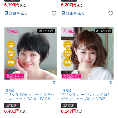
60cm)【医療用 フルウィッグ
(約54～60cm)【医療用 フルウ
6,199
6,207
かつら 和装 かわいい 可愛い 小
ィッグ かつら 和装 かわいい 可
税込
税込
顔 簡単 お手軽 初心者向け 女性
愛い 小顔 簡単 お手軽 初心者向
詳細を見る
詳細を見る
ボブ 】【宅配便送料無料】
け 女性 ボブ 】【宅配便送料無
(6057658)
料】(6057657)
【即納】
【即納】
プリシラ 帽子ウィッグ リラッ
プリシラ オールウィッグ ロリ
クスショート BO-01-TCK #耐
ポップウェーブボブ A-705-
熱ショコラブラック Mサイズ
TMB #耐熱マロンブラウン 【か
送料無料
送料無料
(約54～60cm) 【医療用 フルウ
つら 和装 コスプレ 医療用 自然
6,401
8,147
ィッグ かつら 和装 かわいい 可
ゆるふわ おしゃれ かわいい 可
税込
税込
愛い 小顔 簡単 お手軽 初心者向
愛い 小顔 簡単 お手軽 初心者向