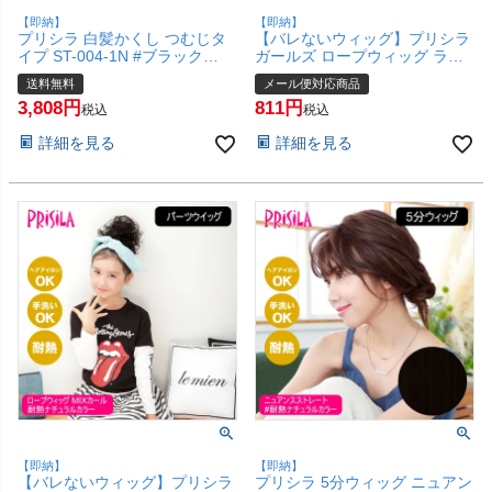
【即納】
【即納】
プリシラ 白髪かくし つむじタ
【バレないウィッグ】プリシラ
イプ ST-004-1N #ブラック
ガールズ ロープウィッグ ラウ
【白髪隠し カバー ピンポイン
ンドカール GVO-60-TNC #耐熱
送料無料
メール便対応商品
ト 頭頂部ウィッグ つけ毛 かつ
ナチュラルカラー【日本製耐熱
3,808
811
ら 医療用 和装 コスプレ 自然
ファイバー100% ヘアアイロン
税込
税込
簡単】【宅配便送料無料】
OK 手洗いOK】【メール便対応
詳細を見る
詳細を見る
(6057673)
商品】【SBT】(6058337)
【即納】
【即納】
【バレないウィッグ】プリシラ
プリシラ 5分ウィッグ ニュアン