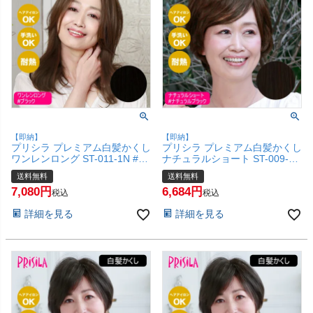
【即納】
【即納】
プリシラ プレミアム白髪かくし
プリシラ プレミアム白髪かくし
ワンレンロング ST-011-1N #ブ
ナチュラルショート ST-009-2N
ラック 【白髪隠し 広範囲タイ
#ナチュラルブラック 【白髪隠
送料無料
送料無料
プ カバー ピンポイント 頭頂部
し 広範囲タイプ カバー ピンポ
7,080
6,684
ウィッグ つけ毛 かつら 医療用
イント 頭頂部ウィッグ つけ毛
税込
税込
和装 コスプレ 自然 簡単 お手軽
かつら 医療用 和装 コスプレ 自
詳細を見る
詳細を見る
普段使い】【宅配便送料無料】
然 簡単 お手軽 普段使い】【宅
(6057689)
配便送料無料】(6057682)