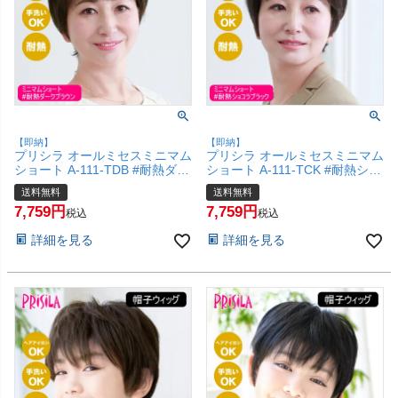
【即納】
【即納】
プリシラ オールミセスミニマム
プリシラ オールミセスミニマム
ショート A-111-TDB #耐熱ダー
ショート A-111-TCK #耐熱ショ
クブラウン 【医療用 フルウィ
コラブラック 【医療用 フルウ
送料無料
送料無料
ッグ つむじ 人工スキン かつら
ィッグ つむじ 人工スキン かつ
7,759
7,759
和装 シニア 白髪隠し 自然 簡単
ら 和装 シニア 白髪隠し 自然
税込
税込
お手軽 初心者向け 金属不使用
簡単 お手軽 初心者向け 金属不
詳細を見る
詳細を見る
締め付けない】【宅配便送料無
使用 締め付けない】【宅配便送
料】(6057694)
料無料】(6057693)