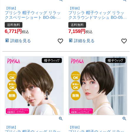
【即納】
【即納】
プリシラ 帽子ウィッグ リラッ
プリシラ 帽子ウィッグ リラッ
クスベリーショート BO-06-
クスラウンドマッシュ BO-05-
TCK #耐熱ショコラブラック M
TDMT #耐熱ダスティミルクテ
送料無料
送料無料
サイズ(約54～60cm)【医療用
ィー Mサイズ(約54～60cm)
6,771
7,159
フルウィッグ かつら 和装 かわ
【医療用 フルウィッグ かつら
税込
税込
いい 可愛い 小顔 簡単 お手軽
和装 かわいい 可愛い 小顔 簡単
詳細を見る
詳細を見る
初心者向け ボブ 金属不使用 締
お手軽 初心者向け 女性 ボブ 金
め付けない】【宅配便送料無
属不使用 締め付けない】【宅配
料】(6057667)
便送料無料】(6057666)
【即納】
【即納】
プリシラ 帽子ウィッグ リラッ
プリシラ 帽子ウィッグ リラッ