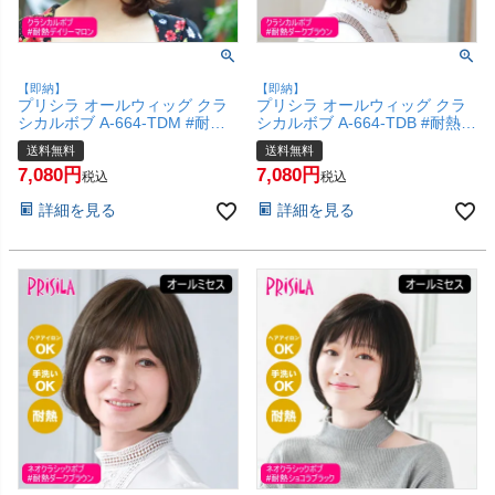
【即納】
【即納】
プリシラ オールウィッグ クラ
プリシラ オールウィッグ クラ
シカルボブ A-664-TDM #耐熱
シカルボブ A-664-TDB #耐熱ダ
デイリーマロン 【かつら 内巻
ークブラウン 【かつら 内巻き
送料無料
送料無料
きボブ レトロ 和装 コスプレ 医
ボブ レトロ 和装 コスプレ 医療
7,080
7,080
療用 自然 おしゃれ かわいい 可
用 自然 おしゃれ かわいい 可愛
税込
税込
愛い 小顔 簡単 お手軽 初心者向
い 小顔 簡単 お手軽 初心者向け
詳細を見る
詳細を見る
け 女性 】【宅配便送料無料】
女性 】【宅配便送料無料】
(6057735)
(6057734)