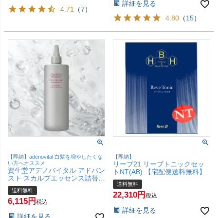
詳細を見る
4.71
（
7
）
4.80
（
15
）
【即納】adenovital 白髪を増やしたくな
【即納】
い方へオススメ
リーブ21 リーブトニックセッ
資生堂アデノバイタル アドバン
トNT(AB) 【宅配便送料無料】
スト スカルプエッセンス詰替
送料無料
480ml GPスカルプセラム【レ
送料無料
フィル/詰め替え】【医薬部外
22,310
税込
6,115
品】【宅配便送料無料】
税込
詳細を見る
詳細を見る