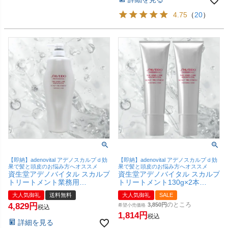
4.75
（
20
）
【即納】adenovital アデノスカルプｄ効
【即納】adenovital アデノスカルプｄ効
果で髪と頭皮のお悩み方へオススメ
果で髪と頭皮のお悩み方へオススメ
資生堂アデノバイタル スカルプ
資生堂アデノバイタル スカルプ
トリートメント業務用
トリートメント130g×2本
1000g【本体/ポンプ】【宅配便
【SBT】
大人気御礼
送料無料
大人気御礼
SALE
送料無料】
のところ
4,829
3,850
希望小売価格
税込
1,814
税込
詳細を見る