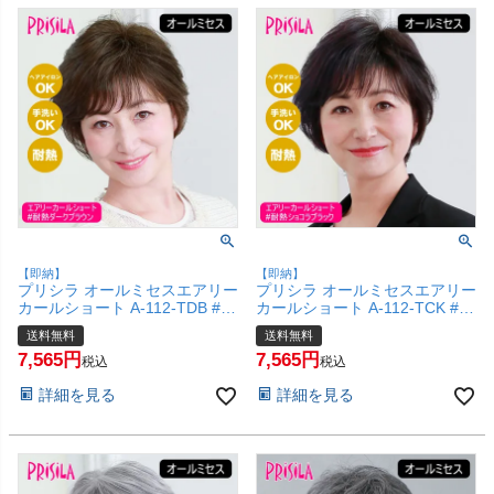
【即納】
【即納】
プリシラ オールミセスエアリー
プリシラ オールミセスエアリー
カールショート A-112-TDB #耐
カールショート A-112-TCK #耐
熱ダークブラウン 【医療用 フ
熱ショコラブラック 【医療用
送料無料
送料無料
ルウィッグ かつら 和装 シニア
フルウィッグ かつら 和装 シニ
7,565
7,565
白髪隠し 自然 簡単 お手軽 初心
ア 白髪隠し 自然 簡単 お手軽
税込
税込
者向け 金属不使用 締め付けな
初心者向け 金属不使用 締め付
詳細を見る
詳細を見る
い】【宅配便送料無料】
けない】【宅配便送料無料】
(6057698)
(6057697)