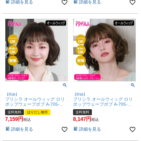
詳細を見る
詳細を見る
け 女性 ボブ 】【宅配便送料無
け 女性 】【宅配便送料無料】
料】(6057655)
(6057762)
【即納】
【即納】
プリシラ オールウィッグ ロリ
プリシラ オールウィッグ ロリ
ポップウェーブボブ A-705-
ポップウェーブボブ A-705-
TDC #耐熱ダークココア 【かつ
TSG #耐熱シルキーグレージュ
送料無料
ほりだし物市
送料無料
ら 和装 コスプレ 医療用 自然
【かつら 和装 コスプレ 医療用
7,159
8,147
ゆるふわ おしゃれ かわいい 可
自然 ゆるふわ おしゃれ かわい
税込
税込
愛い 小顔 簡単 お手軽 初心者向
い 可愛い 小顔 簡単 お手軽 初
詳細を見る
詳細を見る
け 女性 】【宅配便送料無料】
心者向け 女性 】【宅配便送料
(6057761)
無料】(6057760)