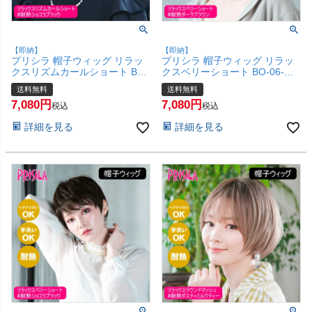
【即納】
【即納】
プリシラ 帽子ウィッグ リラッ
プリシラ 帽子ウィッグ リラッ
クスリズムカールショート BO-
クスベリーショート BO-06-
07-TCK #耐熱ショコラブラッ
TDB #耐熱ダークブラウン Mサ
送料無料
送料無料
ク Mサイズ(約54～60cm)【医
イズ(約54～60cm)【医療用 フ
7,080
7,080
療用 フルウィッグ かつら 和装
ルウィッグ かつら 和装 かわい
税込
税込
かわいい 可愛い 小顔 簡単 お手
い 可愛い 小顔 簡単 お手軽 初
詳細を見る
詳細を見る
軽 初心者向け ボブ 金属不使用
心者向け ボブ 金属不使用 締め
締め付けない】【宅配便送料無
付けない】【宅配便送料無料】
料】(6057671)
(6057668)