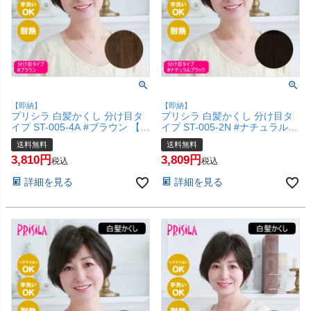
【即納】
【即納】
プリシラ 白髪かくし 分け目タ
プリシラ 白髪かくし 分け目タ
イプ ST-005-4A #ブラウン 【白
イプ ST-005-2N #ナチュラルブ
髪隠し カバー ピンポイント 頭
ラック 【白髪隠し カバー ピン
送料無料
送料無料
頂部ウィッグ つけ毛 かつら 医
ポイント 頭頂部ウィッグ つけ
3,810
3,809
療用 和装 コスプレ 自然 簡単
毛 かつら 医療用 和装 コスプレ
税込
税込
お手軽 普段使い】【宅配便送料
自然 簡単 お手軽 普段使い】
詳細を見る
詳細を見る
無料】(6057680)
【宅配便送料無料】(6057678)