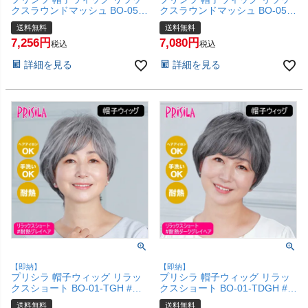
クスラウンドマッシュ BO-05-
クスラウンドマッシュ BO-05-
TDB #耐熱ダークブラウン Mサ
TCK #耐熱ショコラブラック M
送料無料
送料無料
イズ(約54～60cm)【医療用 フ
サイズ(約54～60cm)【医療用
7,256
7,080
ルウィッグ かつら 和装 かわい
フルウィッグ かつら 和装 かわ
税込
税込
い 可愛い 小顔 簡単 お手軽 初
いい 可愛い 小顔 簡単 お手軽
詳細を見る
詳細を見る
心者向け 女性 ボブ 金属不使用
初心者向け 女性 ボブ 金属不使
締め付けない】【宅配便送料無
用 締め付けない】【宅配便送料
料】(6057665)
無料】(6057664)
【即納】
【即納】
プリシラ 帽子ウィッグ リラッ
プリシラ 帽子ウィッグ リラッ
クスショート BO-01-TGH #耐
クスショート BO-01-TDGH #耐
熱グレイヘア Mサイズ(約54～
熱ダークグレイヘア Mサイズ
送料無料
送料無料