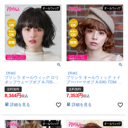
【即納】
【即納】
プリシラ オールウィッグ ロリ
プリシラ オールウィッグ トイ
ポップウェーブボブ A-705-
プーパーマボブ A-690-TDM #
TCK #耐熱ショコラブラック
耐熱デイリーマロン 【かつら
送料無料
送料無料
【かつら 和装 コスプレ 医療用
和装 コスプレ 医療用 自然 クセ
8,344
7,353
自然 ゆるふわ おしゃれ かわい
毛風 くるくる 外国人風 おしゃ
税込
税込
い 可愛い 小顔 簡単 お手軽 初
れ かわいい 可愛い 小顔 簡単
詳細を見る
詳細を見る
心者向け 女性 】【宅配便送料
お手軽 初心者向け 女性 】【宅
無料】(6057759)
配便送料無料】(6057754)