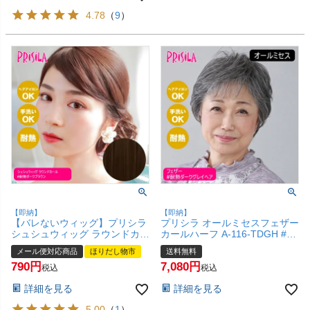
4.78
（
9
）
【即納】
【即納】
【バレないウィッグ】プリシラ
プリシラ オールミセスフェザー
シュシュウィッグ ラウンドカー
カールハーフ A-116-TDGH #耐
ル VS-34-TDB #耐熱ダークブラ
熱ダークグレイヘア 【医療用
メール便対応商品
ほりだし物市
送料無料
ン【日本製耐熱ファイバー
フルウィッグ かつら 和装 シニ
790
7,080
100% ヘアアイロンOK 手洗い
ア 白髪隠し 自然 簡単 お手軽
税込
税込
OK】【メール便対応商品】
初心者向け 金属不使用 締め付
詳細を見る
詳細を見る
【SBT】 (6058439)
けない】【宅配便送料無料】
(6057708)
5.00
（
1
）