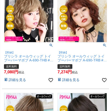
【即納】
【即納】
プリシラ オールウィッグ トイ
プリシラ オールウィッグ トイ
プーパーマボブ A-690-THB #耐
プーパーマボブ A-690-TRB #耐
熱ハニーブロンズ 【かつら 和
熱レッドブラウン 【かつら 和
送料無料
送料無料
装 コスプレ 医療用 自然 クセ毛
装 コスプレ 医療用 自然 クセ毛
7,080
7,274
風 くるくる 外国人風 おしゃれ
風 くるくる 外国人風 おしゃれ
税込
税込
かわいい 可愛い 小顔 簡単 お手
かわいい 可愛い 小顔 簡単 お手
詳細を見る
詳細を見る
軽 初心者向け 女性 】【宅配便
軽 初心者向け 女性 】【宅配便
送料無料】(6057753)
送料無料】(6057752)