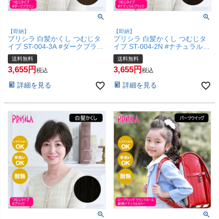
【即納】
【即納】
プリシラ 白髪かくし つむじタ
プリシラ 白髪かくし つむじタ
イプ ST-004-3A #ダークブラウ
イプ ST-004-2N #ナチュラルブ
ン 【白髪隠し カバー ピンポイ
ラック 【白髪隠し カバー ピン
送料無料
送料無料
ント 頭頂部ウィッグ つけ毛 か
ポイント 頭頂部ウィッグ つけ
3,655
3,655
つら 医療用 和装 コスプレ 自然
毛 かつら 医療用 和装 コスプレ
税込
税込
簡単 お手軽 普段使い】【宅配
自然 簡単 お手軽 普段使い】
詳細を見る
詳細を見る
便送料無料】(6057675)
【宅配便送料無料】(6057674)