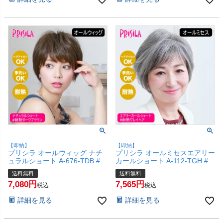
【即納】
【即納】
プリシラ オールウィッグ ナチ
プリシラ オールミセスエアリー
ュラルショート A-676-TDB #耐
カールショート A-112-TGH #
熱ダークブラウン 【かつら 和
耐熱グレイヘア 【医療用 フル
送料無料
送料無料
装 コスプレ 医療用 自然 おしゃ
ウィッグ かつら 和装 シニア 白
7,080
7,565
れ かわいい 可愛い 小顔 簡単
髪隠し 自然 簡単 お手軽 初心者
税込
税込
お手軽 初心者向け 女性 】【宅
向け 金属不使用 締め付けな
詳細を見る
詳細を見る
配便送料無料】(6057739)
い】【宅配便送料無料】
(6057700)