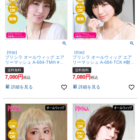
【即納】
【即納】
プリシラ オールウィッグ エア
プリシラ オールウィッグ エア
リーマッシュ A-684-TMH #耐
リーマッシュ A-684-TCK #耐熱
熱ハイメッシュ 【かつら 和装
ショコラブラック 【かつら 和
送料無料
送料無料
コスプレ 医療用 自然 おしゃれ
装 コスプレ 医療用 自然 おしゃ
7,080
7,080
かわいい 可愛い 小顔 簡単 お手
れ かわいい 可愛い 小顔 簡単
税込
税込
軽 初心者向け 女性 】【宅配便
お手軽 初心者向け 女性 】【宅
詳細を見る
詳細を見る
送料無料】(6057750)
配便送料無料】(6057748)