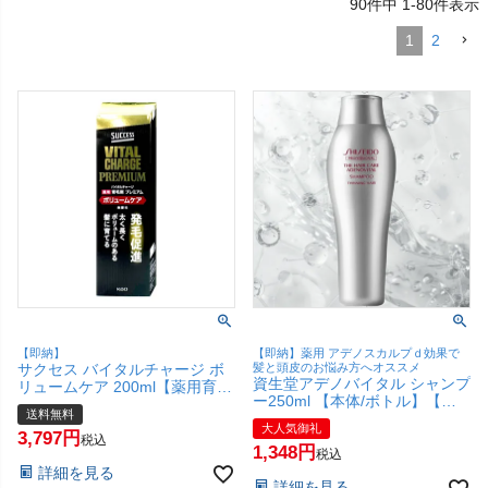
90
件中
1
-
80
件表示
1
2
【即納】
【即納】薬用 アデノスカルプｄ効果で
サクセス バイタルチャージ ボ
髪と頭皮のお悩み方へオススメ
資生堂アデノバイタル シャンプ
リュームケア 200ml【薬用育毛
ー250ml 【本体/ボトル】【資
剤/花王バイタルチャージ薬用育
送料無料
生堂プロフェッショナル ザ・ヘ
毛剤/薬用 育毛剤プレミアム/ボ
大人気御礼
アケア 薬用 スカルプケア
3,797
リュームケア処方】【医薬部外
税込
1,348
adenovital】【SBT】
税込
品】【宅配便送料無料】
詳細を見る
(6064360)
詳細を見る