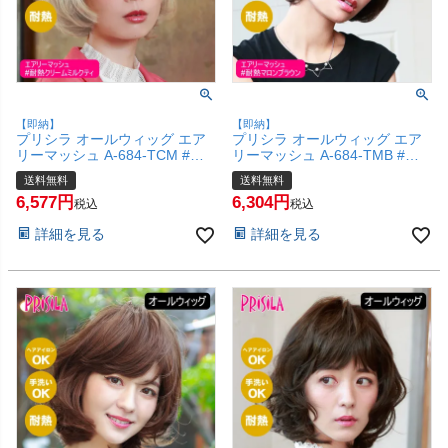
【即納】
【即納】
プリシラ オールウィッグ エア
プリシラ オールウィッグ エア
リーマッシュ A-684-TCM #耐
リーマッシュ A-684-TMB #耐
熱クリームミルクティ 【かつら
熱マロンブラウン 【かつら 和
送料無料
送料無料
和装 コスプレ 医療用 自然 おし
装 コスプレ 医療用 自然 おしゃ
6,577
6,304
ゃれ かわいい 可愛い 小顔 簡単
れ かわいい 可愛い 小顔 簡単
税込
税込
お手軽 初心者向け 女性 】【宅
お手軽 初心者向け 女性 】【宅
詳細を見る
詳細を見る
配便送料無料】(6057747)
配便送料無料】(6057746)