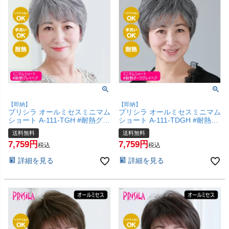
【即納】
【即納】
プリシラ オールミセスミニマム
プリシラ オールミセスミニマム
ショート A-111-TGH #耐熱グ
ショート A-111-TDGH #耐熱ダ
レイヘア 【医療用 フルウィッ
ークグレイヘア 【医療用 フル
送料無料
送料無料
グ つむじ 人工スキン かつら 和
ウィッグ つむじ 人工スキン か
7,759
7,759
装 シニア 白髪隠し 自然 簡単
つら 和装 シニア 白髪隠し 自然
税込
税込
お手軽 初心者向け 金属不使用
簡単 お手軽 初心者向け 金属不
詳細を見る
詳細を見る
締め付けない】【宅配便送料無
使用 締め付けない】【宅配便送
料】(6057696)
料無料】(6057695)