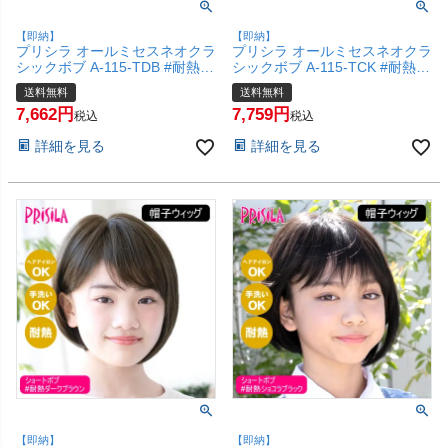
【即納】
【即納】
プリシラ オールミセスネオクラ
プリシラ オールミセスネオクラ
シックボブ A-115-TDB #耐熱ダ
シックボブ A-115-TCK #耐熱シ
ークブラウン 【医療用 フルウ
ョコラブラック 【医療用 フル
送料無料
送料無料
ィッグ かつら 和装 シニア 白髪
ウィッグ かつら 和装 シニア 白
7,662
7,759
隠し 自然 簡単 お手軽 初心者向
髪隠し 自然 簡単 お手軽 初心者
税込
税込
け 金属不使用 締め付けない】
向け 金属不使用 締め付けな
詳細を見る
詳細を見る
【宅配便送料無料】(6057704)
い】【宅配便送料無料】
(6057703)
【即納】
【即納】