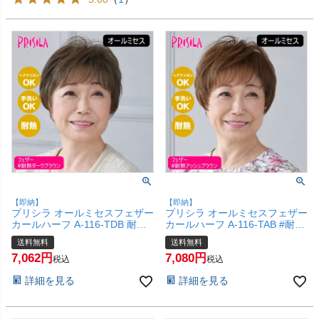
【即納】
【即納】
プリシラ オールミセスフェザー
プリシラ オールミセスフェザー
カールハーフ A-116-TDB 耐熱
カールハーフ A-116-TAB #耐熱
ダークブラウン 【医療用 フル
アッシュブラウン 【医療用 フ
送料無料
送料無料
ウィッグ かつら 和装 シニア 白
ルウィッグ かつら 和装 シニア
7,062
7,080
髪隠し 自然 簡単 お手軽 初心者
白髪隠し 自然 簡単 お手軽 初心
税込
税込
向け 金属不使用 締め付けな
者向け 金属不使用 締め付けな
詳細を見る
詳細を見る
い】【宅配便送料無料】
い】【宅配便送料無料】
(6057707)
(6057705)