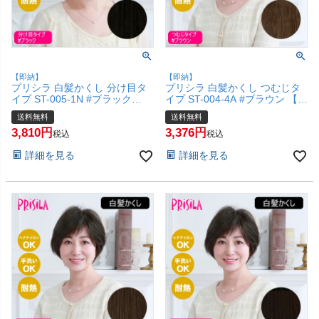
【即納】
【即納】
プリシラ 白髪かくし 分け目タ
プリシラ 白髪かくし つむじタ
イプ ST-005-1N #ブラック
イプ ST-004-4A #ブラウン 【白
【白髪隠し カバー ピンポイン
髪隠し カバー ピンポイント 頭
送料無料
送料無料
ト 頭頂部ウィッグ つけ毛 かつ
頂部ウィッグ つけ毛 かつら 医
3,810
3,376
ら 医療用 和装 コスプレ 自然
療用 和装 コスプレ 自然 簡単
税込
税込
簡単 お手軽 普段使い】【宅配
お手軽 普段使い】【宅配便送料
詳細を見る
詳細を見る
便送料無料】(6057677)
無料】(6057676)