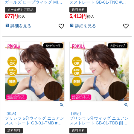
ガールズ ロープウィッグ MIX
スストレート GB-01-TNC #耐
カール GVO-01-TNC #耐熱ナチ
熱ナチュラルカラー 【頭頂部カ
メール便対応商品
送料無料
ュラルカラー【日本製耐熱ファ
バー 五分ウィッグ 部分ウィッ
977
5,413
イバー100% ヘアアイロンOK
グ 地毛を生かす 自然 簡単 お手
税込
税込
手洗いOK】【メール便対応商
軽 初心者向け】【宅配便送料無
詳細を見る
詳細を見る
品】【SBT】(6058335)
料】(6057714)
【即納】
【即納】
プリシラ 5分ウィッグ ニュアン
プリシラ 5分ウィッグ ニュアン
スストレート GB-01-TMB #耐
スストレート GB-01-TDB 耐熱
熱マロンブラウン 【頭頂部カバ
ダークブラウン 【頭頂部カバー
送料無料
送料無料
ー 五分ウィッグ 部分ウィッグ
五分ウィッグ 部分ウィッグ 地