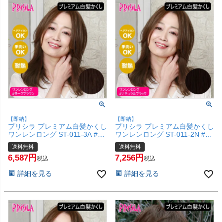
【即納】
【即納】
プリシラ プレミアム白髪かくし
プリシラ プレミアム白髪かくし
ワンレンロング ST-011-3A #ダ
ワンレンロング ST-011-2N #ナ
ークブラウン 【白髪隠し 広範
チュラルブラック 【白髪隠し
送料無料
送料無料
囲タイプ カバー ピンポイント
広範囲タイプ カバー ピンポイ
6,587
7,256
頭頂部ウィッグ つけ毛 かつら
ント 頭頂部ウィッグ つけ毛 か
税込
税込
医療用 和装 コスプレ 自然 簡単
つら 医療用 和装 コスプレ 自然
詳細を見る
詳細を見る
お手軽 普段使い】【宅配便送料
簡単 お手軽 普段使い】【宅配
無料】(6057691)
便送料無料】(6057690)