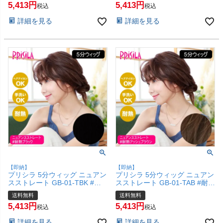
5,413
5,413
地毛を生かす 自然 簡単 お手軽
毛を生かす 自然 簡単 お手軽 初
税込
税込
初心者向け】【宅配便送料無
心者向け】【宅配便送料無料】
詳細を見る
詳細を見る
料】(6057713)
(6057712)
【即納】
【即納】
プリシラ 5分ウィッグ ニュアン
プリシラ 5分ウィッグ ニュアン
スストレート GB-01-TBK #耐
スストレート GB-01-TAB #耐熱
熱ブラック 【頭頂部カバー 五
アッシュブラウン 【頭頂部カバ
送料無料
送料無料
分ウィッグ 部分ウィッグ 地毛
ー 五分ウィッグ 部分ウィッグ
5,413
5,413
を生かす 自然 簡単 お手軽 初心
地毛を生かす 自然 簡単 お手軽
税込
税込
者向け】【宅配便送料無料】
初心者向け】【宅配便送料無
詳細を見る
詳細を見る
(6057711)
料】(6057710)