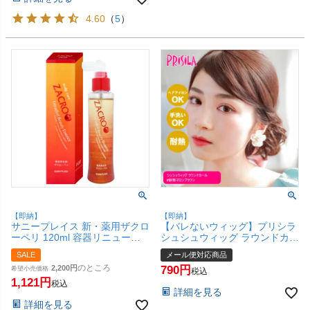
4.60
（
5
）
【即納】
【即納】
サニープレイス 新・薬用ザクロ
【バレないウィッグ】プリシラ
ーペリ 120ml 容器リニューア
シュシュウィッグ ラウンドカー
ル品【育毛スカルプケア医薬部
ル VS-34-TMB #耐熱マロンブ
SALE
メール便対応商品
外品】【SBT】
ラウン【日本製耐熱ファイバー
のところ
2,200
790
希望小売価格
100% ヘアアイロンOK 手洗い
税込
1,121
OK】【メール便対応商品】
税込
詳細を見る
【SBT】 (6058440)
詳細を見る