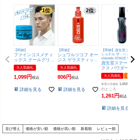
【即納】
【即納】
【即納】資生堂プロフェ
ファインコスメティ
シュワルツコフ オー
ショナル ザ・ヘアケア
shiseido STAGE WORKS
ックス クールグリー
ジス ゲラスティック
資生堂ステージワ
スG 210g【ワック
146g セット力 メタ
クス パウダーシェ
大人気御礼
大人気御礼
ス/スタイリング剤/
ルジェル
ク 150ml【SBT】
阪本高生堂】
【Schwarzkopf】
大人気御礼
SALE
1,099
806
税込
税込
(6017286)
【SBT】 (6012934)
【SBT】 (6059655)
1,650
希望小売価格
詳細を見る
詳細を見る
のところ
1,261
税込
詳細を見る
並び替え
価格が安い順
価格が高い順
新着順
レビュー順