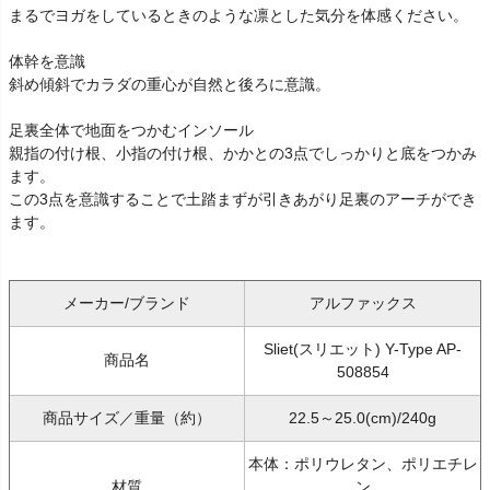
まるでヨガをしているときのような凛とした気分を体感ください。
体幹を意識
斜め傾斜でカラダの重心が自然と後ろに意識。
足裏全体で地面をつかむインソール
親指の付け根、小指の付け根、かかとの3点でしっかりと底をつかみ
ます。
この3点を意識することで土踏まずが引きあがり足裏のアーチができ
ます。
メーカー/ブランド
アルファックス
Sliet(スリエット) Y-Type AP-
商品名
508854
商品サイズ／重量（約）
22.5～25.0(cm)/240g
本体：ポリウレタン、ポリエチレ
材質
ン