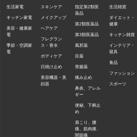
生活家電
スキンケア
指定第2類医
生活雑貨
薬品
キッチン家電
メイクアップ
ダイエット・
第2類医薬品
健康
美容・健康家
ヘアケア
電
第3類医薬品
キッチン雑貨
フレグラン
季節・空調家
ス・香水
風邪薬
インテリア・
電
寝具
ボディケア
目薬
食品
日焼け止め
胃腸薬
ファッション
美容機器・美
痛み止め
顔器
スポーツ
鼻炎、アレル
ギー
便秘、下痢止
め
肩こり、腰
痛、筋肉痛、
関節痛