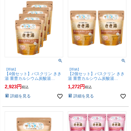
【即納】
【即納】
【4個セット】バスクリン きき
【2個セット】バスクリン きき
湯 重曹カルシウム炭酸湯
湯 重曹カルシウム炭酸湯
360g(花の香り)【炭酸入浴剤 ザ
360g(花の香り)【炭酸入浴剤 ザ
2,923
1,272
税込
税込
ラつく肌荒れ しっしん 疲労】
ラつく肌荒れ しっしん 疲労】
【SBT】(6067893-set4)
【SBT】(6067893-set2)
詳細を見る
詳細を見る