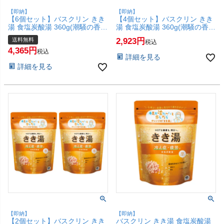
【即納】
【即納】
【6個セット】バスクリン きき
【4個セット】バスクリン きき
湯 食塩炭酸湯 360g(潮騒の香
湯 食塩炭酸湯 360g(潮騒の香
り)【炭酸入浴剤 冷え症 疲労 】
り)【炭酸入浴剤 冷え症 疲労 】
送料無料
2,923
税込
【宅配便送料無料】(6067891-
【SBT】(6067891-set4)
4,365
set6)
税込
詳細を見る
詳細を見る
【即納】
【即納】
【2個セット】バスクリン きき
バスクリン きき湯 食塩炭酸湯