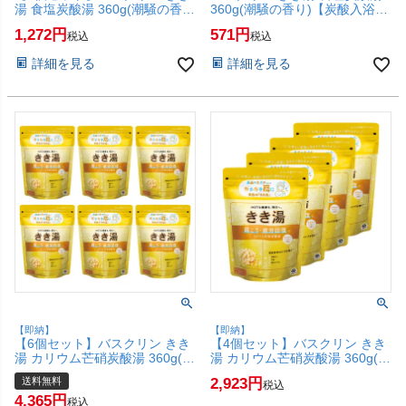
湯 食塩炭酸湯 360g(潮騒の香
360g(潮騒の香り)【炭酸入浴剤
り)【炭酸入浴剤 冷え症 疲労 】
冷え症 疲労 】【SBT】
1,272
571
税込
税込
【SBT】(6067891-set2)
(6067891)
詳細を見る
詳細を見る
【即納】
【即納】
【6個セット】バスクリン きき
【4個セット】バスクリン きき
湯 カリウム芒硝炭酸湯 360g(は
湯 カリウム芒硝炭酸湯 360g(は
ちみつレモンの香り)【炭酸入
ちみつレモンの香り)【炭酸入
送料無料
2,923
税込
浴剤 肩こり 疲労】【宅配便送
浴剤 肩こり 疲労】【SBT】
4,365
料無料】(6067890-set6)
(6067890-set4)
税込