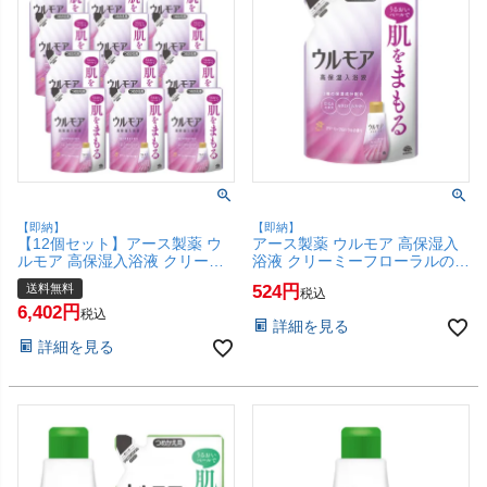
【即納】
【即納】
【12個セット】アース製薬 ウ
アース製薬 ウルモア 高保湿入
ルモア 高保湿入浴液 クリーミ
浴液 クリーミーフローラルの香
ーフローラルの香り つめかえ
り つめかえ 480ml【浴用化粧
送料無料
524
税込
480ml×12個【浴用化粧料 入浴
料 入浴剤 レフィル 詰替】
6,402
剤 レフィル 詰替】【宅配便送
【SBT】(6062404)
税込
詳細を見る
料無料】(6062404-set12)
詳細を見る