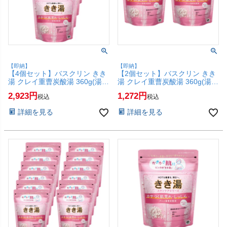
【即納】
【即納】
【4個セット】バスクリン きき
【2個セット】バスクリン きき
湯 クレイ重曹炭酸湯 360g(湯け
湯 クレイ重曹炭酸湯 360g(湯け
むりの香り)【炭酸入浴剤 カサ
むりの香り)【炭酸入浴剤 カサ
2,923
1,272
税込
税込
つく肌荒れ しっしん 疲労】
つく肌荒れ しっしん 疲労】
【SBT】(6067892-set4)
【SBT】(6067892-set2)
詳細を見る
詳細を見る