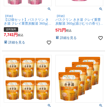
【即納】
【即納】
【12個セット】バスクリン き
バスクリン きき湯 クレイ重曹
き湯 クレイ重曹炭酸湯 360g(湯
炭酸湯 360g(湯けむりの香り)
けむりの香り)【炭酸入浴剤 カ
【炭酸入浴剤 カサつく肌荒れ
送料無料
571
税込
サつく肌荒れ しっしん 疲労】
しっしん 疲労】【SBT】
7,741
【宅配便送料無料】(6067892-
(6067892)
税込
詳細を見る
set12)
詳細を見る