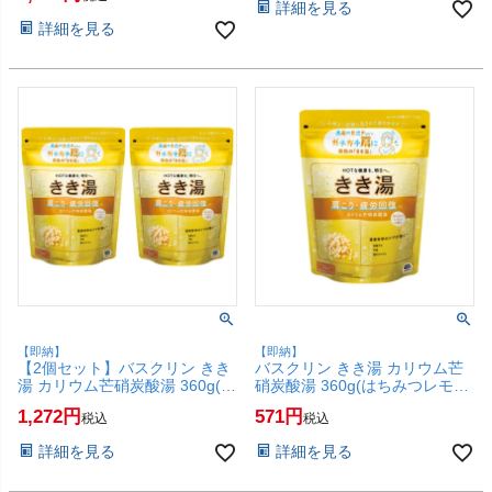
詳細を見る
詳細を見る
【即納】
【即納】
【2個セット】バスクリン きき
バスクリン きき湯 カリウム芒
湯 カリウム芒硝炭酸湯 360g(は
硝炭酸湯 360g(はちみつレモン
ちみつレモンの香り)【炭酸入
の香り)【炭酸入浴剤 肩こり 疲
1,272
571
税込
税込
浴剤 肩こり 疲労】【SBT】
労】【SBT】(6067890)
(6067890-set2)
詳細を見る
詳細を見る