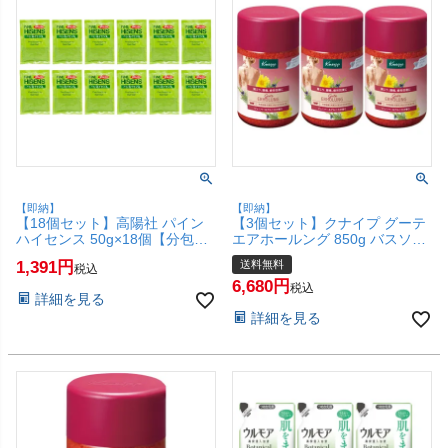
【即納】
【即納】
【18個セット】高陽社 パイン
【3個セット】クナイプ グーテ
ハイセンス 50g×18個【分包タ
エアホールング 850g バスソル
イプ お試し 使い切り】【入浴
ト ジュニパー＆アルニカの香り
1,391
送料無料
税込
剤】【SBT】(6058751-set18)
KNEIPP【宅配便送料無料】
6,680
(6064365-set3)
税込
詳細を見る
詳細を見る