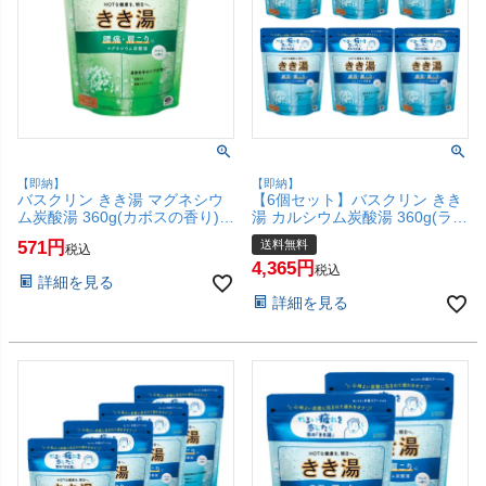
【即納】
【即納】
バスクリン きき湯 マグネシウ
【6個セット】バスクリン きき
ム炭酸湯 360g(カボスの香り)
湯 カルシウム炭酸湯 360g(ラム
【炭酸入浴剤 腰痛 肩こり】
ネの香り )【炭酸入浴剤 肩こり
571
送料無料
税込
【SBT】(6067889)
疲労】【宅配便送料無料】
4,365
(6067888-set6)
税込
詳細を見る
詳細を見る