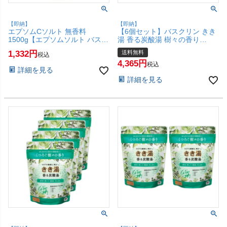
【即納】
【即納】
エプソムCソルト 無香料
【6個セット】バスクリン きき
1500g【エプソムソルト バスソ
湯 香る炭酸湯 樹々の香り
ルト 国産 入浴剤 大容量 1.5kg
360g【炭酸入浴剤 薬用 入浴剤
1,332
送料無料
税込
しむら】【SBT】(6067871)
ボディケア】【宅配便送料無
4,365
料】(6067895-set6)
税込
詳細を見る
詳細を見る