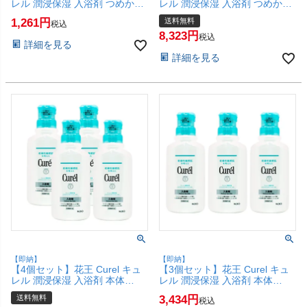
レル 潤浸保湿 入浴剤 つめかえ
レル 潤浸保湿 入浴剤 つめかえ
用 360ml 【レフィル/詰め替
用 360ml 【レフィル/詰め替
1,261
送料無料
税込
え】【SBT】(6020111-set2)
え】【宅配便送料無料】
8,323
(6020111-set12)
税込
詳細を見る
詳細を見る
【即納】
【即納】
【4個セット】花王 Curel キュ
【3個セット】花王 Curel キュ
レル 潤浸保湿 入浴剤 本体
レル 潤浸保湿 入浴剤 本体
420ml×4本【医薬部外品】【宅
420ml×3本【医薬部外品】
送料無料
3,434
税込
配便送料無料】(6020110-set4)
【SBT】(6020110-set3)