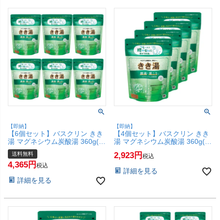
【即納】
【即納】
【6個セット】バスクリン きき
【4個セット】バスクリン きき
湯 マグネシウム炭酸湯 360g(カ
湯 マグネシウム炭酸湯 360g(カ
ボスの香り)【炭酸入浴剤 腰痛
ボスの香り)【炭酸入浴剤 腰痛
送料無料
2,923
税込
肩こり】【宅配便送料無料】
肩こり】【SBT】(6067889-
4,365
(6067889-set6)
set4)
税込
詳細を見る
詳細を見る