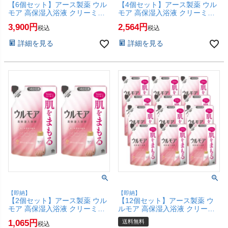
【6個セット】アース製薬 ウル
【4個セット】アース製薬 ウル
モア 高保湿入浴液 クリーミー
モア 高保湿入浴液 クリーミー
ローズの香り つめかえ
ローズの香り つめかえ
3,900
2,564
税込
税込
480ml×6個【浴用化粧料 入浴剤
480ml×4個【浴用化粧料 入浴剤
レフィル 詰替】【SBT】
レフィル 詰替】【SBT】
詳細を見る
詳細を見る
(6062405-set6)
(6062405-set4)
【即納】
【即納】
【2個セット】アース製薬 ウル
【12個セット】アース製薬 ウ
モア 高保湿入浴液 クリーミー
ルモア 高保湿入浴液 クリーミ
ローズの香り つめかえ
ーローズの香り つめかえ
1,065
送料無料
税込
480ml×2個【浴用化粧料 入浴剤
480ml×12個【浴用化粧料 入浴