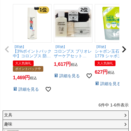
【即納】
【即納】
【即納】
【3%ポイントバック
コロンブス ブリオレ
シャボン玉石けん
中】コロンブス 防水
ザーケアセット
1779 シャボン玉食
スプレー アメダス
【SBT】(6053065)
器洗い機専用
大人気御礼
1,617
大人気御礼
税込
420ml 【衣類 革 ス
500g【SBT】
ポイントバック中
エード スコッチ ス
(6053837)
627
税込
キーウェア スニーカ
詳細を見る
1,469
税込
ー 保護】【SBT】
詳細を見る
(6050173)
詳細を見る
6
件中
1
-
6
件表示
文具
趣味