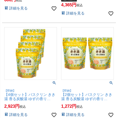
税込
【SBT】(6067895)
ボディケア】【宅配便送料無
4,365
料】(6067894-set6)
税込
詳細を見る
詳細を見る
【即納】
【即納】
【4個セット】バスクリン きき
【2個セット】バスクリン きき
湯 香る炭酸湯 ゆずの香り
湯 香る炭酸湯 ゆずの香り
360g【炭酸入浴剤 薬用 入浴剤
360g【炭酸入浴剤 薬用 入浴剤
2,923
1,272
税込
税込
ボディケア】【SBT】
ボディケア】【SBT】
(6067894-set4)
(6067894-set2)
詳細を見る
詳細を見る