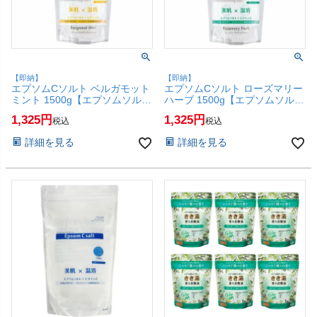
【即納】
【即納】
エプソムCソルト ベルガモット
エプソムCソルト ローズマリー
ミント 1500g【エプソムソルト
ハーブ 1500g【エプソムソルト
バスソルト 国産 入浴剤 大容量
バスソルト 国産 入浴剤 大容量
1,325
1,325
税込
税込
1.5kg しむら】【SBT】
1.5kg しむら】【SBT】
(6067873)
(6067872)
詳細を見る
詳細を見る