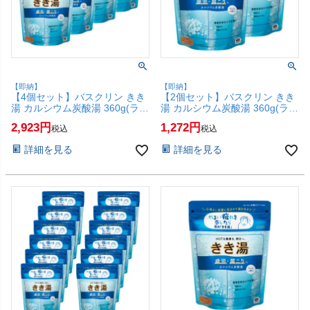
【即納】
【即納】
【4個セット】バスクリン きき
【2個セット】バスクリン きき
湯 カルシウム炭酸湯 360g(ラム
湯 カルシウム炭酸湯 360g(ラム
ネの香り)【炭酸入浴剤 肩こり
ネの香り )【炭酸入浴剤 肩こり
2,923
1,272
税込
税込
疲労】【SBT】(6067888-set4)
疲労】【SBT】(6067888-set2)
詳細を見る
詳細を見る