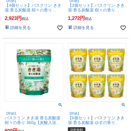
【即納】
【即納】
【4個セット】バスクリン きき
【2個セット】バスクリン きき
湯 香る炭酸湯 樹々の香り
湯 香る炭酸湯 樹々の香り
360g【炭酸入浴剤 薬用 入浴剤
360g【炭酸入浴剤 薬用 入浴剤
2,923
1,272
税込
税込
ボディケア】【SBT】
ボディケア】【SBT】
(6067895-set4)
(6067895-set2)
詳細を見る
詳細を見る
【即納】
【即納】
バスクリン きき湯 香る炭酸湯
【6個セット】バスクリン きき
樹々の香り 360g【炭酸入浴剤
湯 香る炭酸湯 ゆずの香り
薬用 入浴剤 ボディケア】
360g【炭酸入浴剤 薬用 入浴剤
600
送料無料