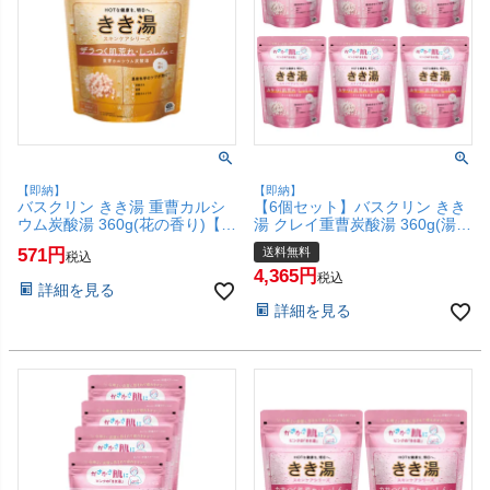
【即納】
【即納】
バスクリン きき湯 重曹カルシ
【6個セット】バスクリン きき
ウム炭酸湯 360g(花の香り)【炭
湯 クレイ重曹炭酸湯 360g(湯け
酸入浴剤 ザラつく肌荒れ しっ
むりの香り)【炭酸入浴剤 カサ
571
送料無料
税込
しん 疲労】【SBT】(6067893)
つく肌荒れ しっしん 疲労】
4,365
【宅配便送料無料】(6067892-
税込
詳細を見る
set6)
詳細を見る