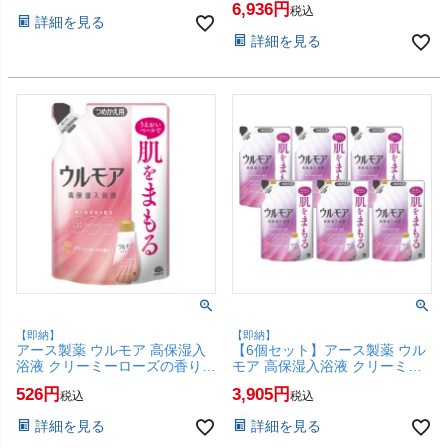
6,936
レフィル 詰替】【SBT】
剤 レフィル 詰替】【宅配便送
税込
詳細を見る
(6062405-set2)
料無料】(6062405-set12)
詳細を見る
【即納】
【即納】
アース製薬 ウルモア 高保湿入
【6個セット】アース製薬 ウル
浴液 クリーミーローズの香り
モア 高保湿入浴液 クリーミー
つめかえ 480ml【浴用化粧料
フローラルの香り つめかえ
526
3,905
税込
税込
入浴剤 レフィル 詰替】
480ml×6個【浴用化粧料 入浴剤
【SBT】(6062405)
レフィル 詰替】【SBT】
詳細を見る
詳細を見る
(6062404-set6)