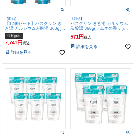
【即納】
【即納】
【12個セット】バスクリン き
バスクリン きき湯 カルシウム
き湯 カルシウム炭酸湯 360g(ラ
炭酸湯 360g(ラムネの香り )
ムネの香り )【炭酸入浴剤 肩こ
【炭酸入浴剤 肩こり 疲労】
送料無料
571
税込
り 疲労】【宅配便送料無料】
【SBT】(6067888)
7,741
(6067888-set12)
税込
詳細を見る
詳細を見る