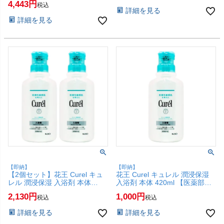
4,443
税込
詳細を見る
詳細を見る
【即納】
【即納】
【2個セット】花王 Curel キュ
花王 Curel キュレル 潤浸保湿
レル 潤浸保湿 入浴剤 本体
入浴剤 本体 420ml 【医薬部外
420ml×2本【医薬部外品】
品】【SBT】(6020110)
2,130
1,000
税込
税込
【SBT】(6020110-set2)
詳細を見る
詳細を見る