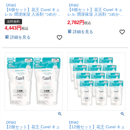
【即納】
【即納】
【6個セット】花王 Curel キュ
【4個セット】花王 Curel キュ
レル 潤浸保湿 入浴剤 つめかえ
レル 潤浸保湿 入浴剤 つめかえ
用 360ml 【レフィル/詰め替
用 360ml 【レフィル/詰め替
送料無料
2,782
税込
え】【宅配便送料無料】
え】【SBT】(6020111-set4)
4,443
(6020111-set6)
税込
詳細を見る
詳細を見る
【即納】
【即納】
【2個セット】花王 Curel キュ
【12個セット】花王 Curel キュ