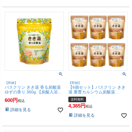
【即納】
【即納】
バスクリン きき湯 香る炭酸湯
【6個セット】バスクリン きき
ゆずの香り 360g 【炭酸入浴剤
湯 重曹カルシウム炭酸湯
薬用 入浴剤 ボディケア】
360g(花の香り)【炭酸入浴剤 ザ
600
送料無料
税込
【SBT】(6067894)
ラつく肌荒れ しっしん 疲労】
4,365
【宅配便送料無料】(6067893-
税込
詳細を見る
set6)
詳細を見る