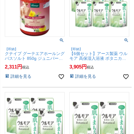
【即納】
【即納】
クナイプ グーテエアホールング
【6個セット】アース製薬 ウル
バスソルト 850g ジュニパー＆
モア 高保湿入浴液 ボタニカル
アルニカの香り KNEIPP【バス
ナチュラルハーブの香り つめか
2,311
3,905
税込
税込
ソルト】【医薬部外品】
え 480ml×6個【浴用化粧料 入
【SBT】(6064365)
浴剤 レフィル 詰替】【SBT】
詳細を見る
詳細を見る
(6062406-set6)