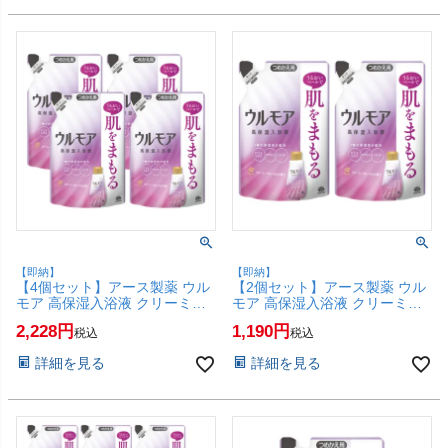
【即納】
【即納】
【4個セット】アース製薬 ウル
【2個セット】アース製薬 ウル
モア 高保湿入浴液 クリーミー
モア 高保湿入浴液 クリーミー
フローラルの香り つめかえ
フローラルの香り つめかえ
2,228
1,190
税込
税込
480ml×4個【浴用化粧料 入浴剤
480ml×2個【浴用化粧料 入浴剤
レフィル 詰替】【SBT】
レフィル 詰替】【SBT】
詳細を見る
詳細を見る
(6062404-set4)
(6062404-set2)