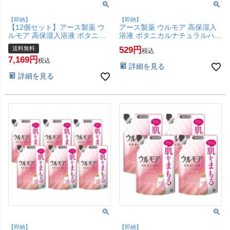
【即納】
【即納】
【12個セット】アース製薬 ウ
アース製薬 ウルモア 高保湿入
ルモア 高保湿入浴液 ボタニカ
浴液 ボタニカルナチュラルハー
ルナチュラルハーブの香り つめ
ブの香り つめかえ 480ml【浴
送料無料
529
税込
かえ 480ml×12個【浴用化粧料
用化粧料 入浴剤 レフィル 詰
7,169
入浴剤 レフィル 詰替】【宅配
替】【SBT】(6062406)
税込
詳細を見る
便送料無料】(6062406-set12)
詳細を見る
【即納】
【即納】