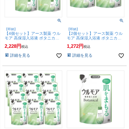
【即納】
【即納】
【4個セット】アース製薬 ウル
【2個セット】アース製薬 ウル
モア 高保湿入浴液 ボタニカル
モア 高保湿入浴液 ボタニカル
ナチュラルハーブの香り つめか
ナチュラルハーブの香り つめか
2,228
1,272
税込
税込
え 480ml×4個【浴用化粧料 入
え 480ml×2個【浴用化粧料 入
浴剤 レフィル 詰替】【SBT】
浴剤 レフィル 詰替】【SBT】
詳細を見る
詳細を見る
(6062406-set4)
(6062406-set2)