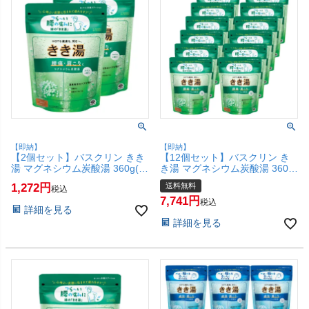
【即納】
【即納】
【2個セット】バスクリン きき
【12個セット】バスクリン き
湯 マグネシウム炭酸湯 360g(カ
き湯 マグネシウム炭酸湯 360g
ボスの香り)【炭酸入浴剤 腰痛
(カボスの香り)【炭酸入浴剤 腰
1,272
送料無料
税込
肩こり】【SBT】(6067889-
痛 肩こり】【宅配便送料無料】
7,741
set2)
(6067889-set12)
税込
詳細を見る
詳細を見る