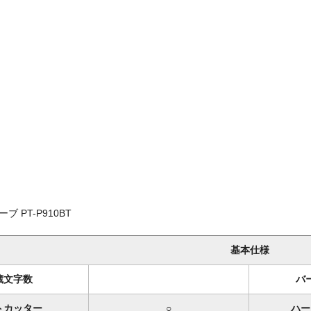
 PT-P910BT
基本仕様
蔵文字数
バ
トカッター
○
ハー