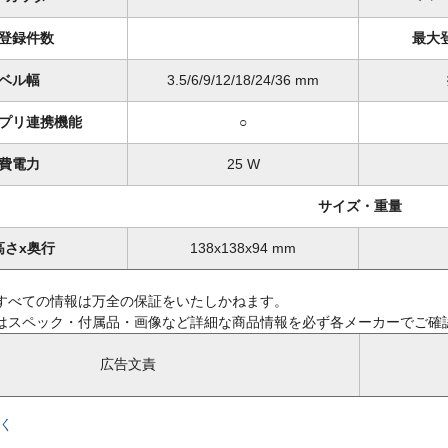
登録件数
最大
ベル幅
3.5/6/9/12/18/24/36 mm
プリ連携機能
○
費電力
25 W
サイズ・重量
高さx奥行
138x138x94 mm
すべての情報は万全の保証をいたしかねます。
はスペック・付属品・画像など詳細な商品情報を必ず各メーカーでご確
広告文責
く