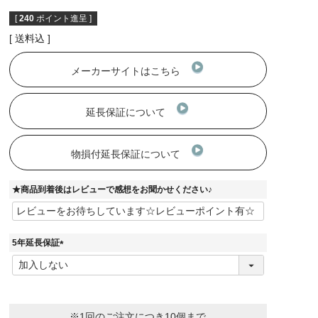
[
240
ポイント進呈 ]
送料込
メーカーサイトはこちら
延長保証について
物損付延長保証について
★商品到着後はレビューで感想をお聞かせください♪
5年延長保証
(
必
須
)
※1回のご注文につき10個まで