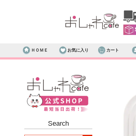
ＨＯＭＥ
お気に入り
カート
Search