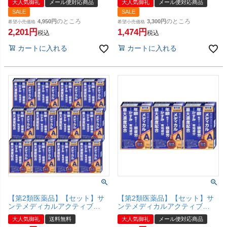
大人気御礼
メール便対応商品
大人気御礼
メール便対応商品
ル便対応商品】【SBT】
ル便対応商品】【SBT】
SALE
SALE
のところ
のところ
4,950
3,300
希望小売価格
希望小売価格
2,201
1,474
税込
税込
カートに入れる
カートに入れる
【第2類医薬品】【セット】サ
【第2類医薬品】【セット】サ
ンテメディカルアクティブ
ンテメディカルアクティブ
12ml×12個【参天製薬株式会
12ml×3個【参天製薬株式会
大人気御礼
送料無料
大人気御礼
メール便対応商品
社】【宅配便送料無料】
社】【メール便対応商品】