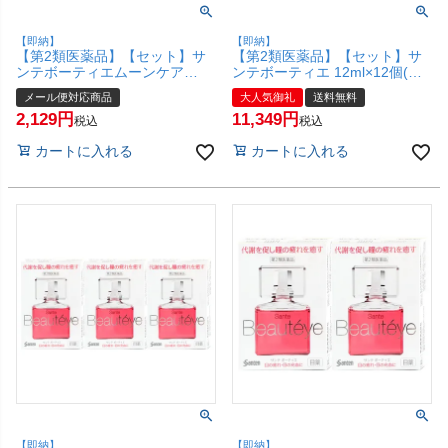
【即納】
【即納】
【第2類医薬品】【セット】サ
【第2類医薬品】【セット】サ
ンテボーティエムーンケア
ンテボーティエ 12ml×12個(セ
12ml×2個【目薬】【参天製薬
ルフメディケーション税制対
メール便対応商品
大人気御礼
送料無料
株式会社】【メール便対応商
象)【目薬】【参天製薬株式会
2,129
11,349
品】【SBT】(6040101-set1)
社】 (6038907-set3)【宅配便送
税込
税込
料無料】
カートに入れる
カートに入れる
【即納】
【即納】