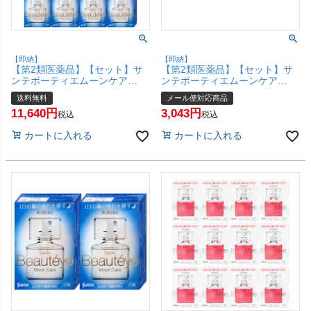
【即納】
【即納】
【第2類医薬品】【セット】サ
【第2類医薬品】【セット】サ
ンテボーティエムーンケア
ンテボーティエムーンケア
12ml×12個【目薬】【参天製薬
12ml×3個【目薬】【参天製薬
送料無料
メール便対応商品
株式会社】 (6040101-set3)【宅
株式会社】【メール便対応商
11,640
3,043
配便送料無料】
品】【SBT】(6040101-set2)
税込
税込
カートに入れる
カートに入れる