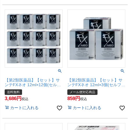
【第2類医薬品】【セット】サ
【第2類医薬品】【セット】サ
ンテFXネオ 12ml×12個(セルフ
ンテFXネオ 12ml×3個(セルフメ
メディケーション税制対象)
ディケーション税制対象)【参
送料無料
メール便対応商品
【参天製薬株式会社】【宅配便
天製薬株式会社】【メール便対
3,686
859
送料無料】
応商品】【SBT】
税込
税込
カートに入れる
カートに入れる