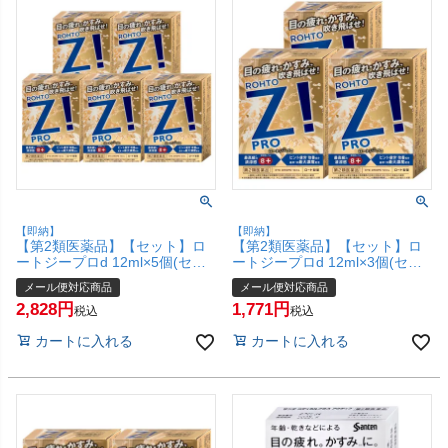
【即納】
【即納】
【第2類医薬品】【セット】ロ
【第2類医薬品】【セット】ロ
ートジープロd 12ml×5個(セル
ートジープロd 12ml×3個(セル
フメディケーション税制対象)
フメディケーション税制対象)
メール便対応商品
メール便対応商品
【ロート製薬株式会社】【メー
【ロート製薬株式会社】【メー
2,828
1,771
ル便対応商品】【SBT】
ル便対応商品】【SBT】
税込
税込
(6042969-set3)
(6042969-set2)
カートに入れる
カートに入れる