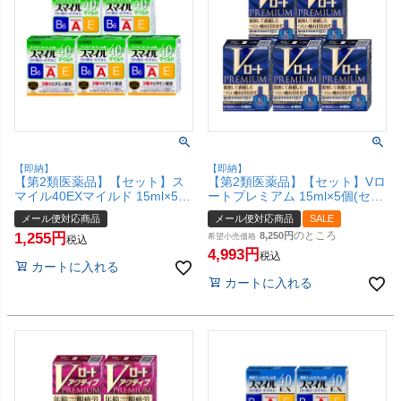
【即納】
【即納】
【第2類医薬品】【セット】ス
【第2類医薬品】【セット】Vロ
マイル40EXマイルド 15ml×5個
ートプレミアム 15ml×5個(セル
【ライオン株式会社】【目薬/目
フメディケーション税制対象)
メール便対応商品
メール便対応商品
SALE
の疲れ/目のかすみ/充血/かゆ
【ロート製薬株式会社】【メー
のところ
1,255
8,250
み】【メール便対応商品】
ル便対応商品】【SBT】
希望小売価格
税込
【SBT】 (6043228-set4)
(6039016-set4)
4,993
税込
カートに入れる
カートに入れる