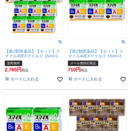
【第2類医薬品】【セット】ス
【第2類医薬品】【セット】ス
マイル40EXマイルド 15ml×10
マイル40EXマイルド 15ml×3個
個【ライオン株式会社】【目薬/
【ライオン株式会社】【目薬/目
送料無料
メール便対応商品
目の疲れ/目のかすみ/充血/かゆ
の疲れ/目のかすみ/充血/かゆ
2,765
710
み】【宅配便送料無料】
み】【メール便対応商品】
税込
税込
【SBT】
カートに入れる
カートに入れる