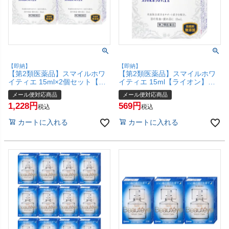
【即納】
【即納】
【第2類医薬品】スマイルホワ
【第2類医薬品】スマイルホワ
イティエ 15ml×2個セット【ラ
イティエ 15ml【ライオン】
イオン】【目薬】【メール便対
【目薬】【メール便対応商品】
メール便対応商品
メール便対応商品
応商品】【SBT】(6048930-
【SBT】(6048930)
1,228
569
set1)
税込
税込
カートに入れる
カートに入れる