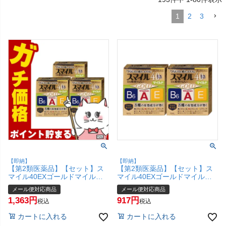
1
2
3
【即納】
【即納】
【第2類医薬品】【セット】ス
【第2類医薬品】【セット】ス
マイル40EXゴールドマイルド
マイル40EXゴールドマイルド
13ml×3個【ライオン株式会
13ml×2個【ライオン株式会
メール便対応商品
メール便対応商品
社】【目薬/目の疲れ/目のかす
社】【目薬/目の疲れ/目のかす
1,363
917
み】【メール便対応商品】
み】【メール便対応商品】
税込
税込
【SBT】(6043164-set2)
【SBT】(6043164-set1)
カートに入れる
カートに入れる