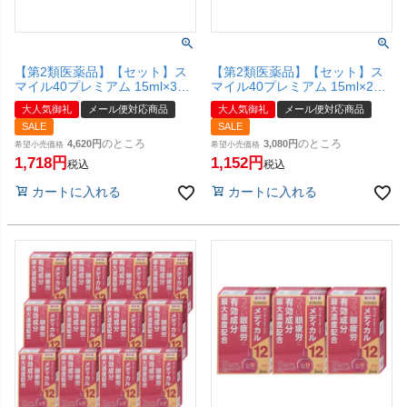
【第2類医薬品】【セット】ス
【第2類医薬品】【セット】ス
マイル40プレミアム 15ml×3個
マイル40プレミアム 15ml×2個
【ライオン株式会社】【メール
【ライオン株式会社】【メール
大人気御礼
メール便対応商品
大人気御礼
メール便対応商品
便対応商品】【SBT】
便対応商品】【SBT】
SALE
SALE
のところ
のところ
4,620
3,080
希望小売価格
希望小売価格
1,718
1,152
税込
税込
カートに入れる
カートに入れる