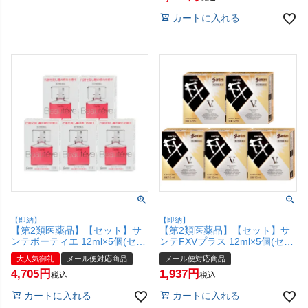
カートに入れる
【即納】
【即納】
【第2類医薬品】【セット】サ
【第2類医薬品】【セット】サ
ンテボーティエ 12ml×5個(セル
ンテFXVプラス 12ml×5個(セル
フメディケーション税制対象)
フメディケーション税制対象)
大人気御礼
メール便対応商品
メール便対応商品
【参天製薬株式会社】【メール
【参天製薬株式会社】【メール
4,705
1,937
便対応商品】【SBT】
便対応商品】【SBT】
税込
税込
(6038907-set4)
(6040262-set4)
カートに入れる
カートに入れる