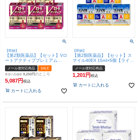
【即納】
【即納】
【第2類医薬品】【セット】Vロ
【第2類医薬品】【セット】ス
ートアクティブプレミアム
マイル40EX 15ml×5個【ライオ
15ml×5個(セルフメディケーシ
ン株式会社】【メール便対応商
メール便対応商品
SALE
メール便対応商品
ョン税制対象)【ロート製薬株
品】【SBT】 (6038988-set4)
のところ
8,250
1,201
式会社】【メール便対応商品】
希望小売価格
税込
【SBT】 (6038909-set4)
5,087
税込
カートに入れる
カートに入れる