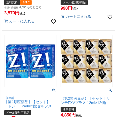
ディケーション税制対象)【ロ
ィケーション税制対象)【ロー
送料無料
SALE
メール便対応商品
ート製薬株式会社】(6039015-
ト製薬株式会社】【メール便対
のところ
6,050
998
set3)【宅配便送料無料】
希望小売価格
応商品】【SBT】(6039015-
税込
3,570
set2)
税込
カートに入れる
カートに入れる
【即納】
【第2類医薬品】【セット】サ
【第2類医薬品】【セット】ロ
ンテFXVプラス 12ml×12個(セ
ートジー 12ml×2個(セルフメデ
ルフメディケーション税制対
送料無料
ィケーション税制対象)【ロー
象)【参天製薬株式会社】【宅
メール便対応商品
ト製薬株式会社】【メール便対
4,850
配便送料無料】
税込