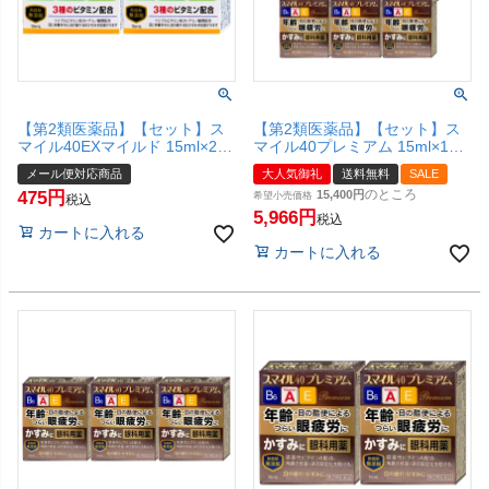
【第2類医薬品】【セット】ス
【第2類医薬品】【セット】ス
マイル40EXマイルド 15ml×2個
マイル40プレミアム 15ml×10
【ライオン株式会社】【目薬/目
個【ライオン株式会社】【宅配
メール便対応商品
大人気御礼
送料無料
SALE
の疲れ/目のかすみ/充血/かゆ
便送料無料】
のところ
475
15,400
み】【メール便対応商品】
希望小売価格
税込
【SBT】
5,966
税込
カートに入れる
カートに入れる