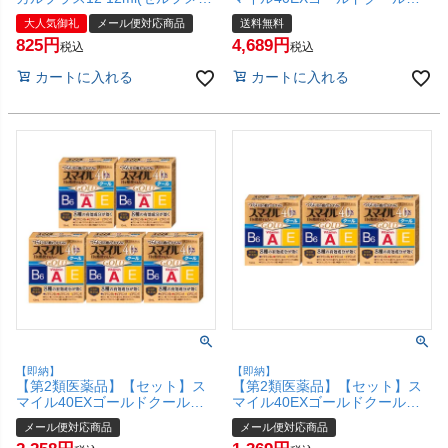
ィケーション税制対象)【参天
13ml×10個【ライオン株式会
大人気御礼
メール便対応商品
送料無料
製薬】【目薬】【メール便対応
社】【目薬/目の疲れ/目のかす
825
4,689
商品】【SBT】(6053523)
み】【宅配便送料無料】
税込
税込
(6043163-set4)
カートに入れる
カートに入れる
【即納】
【即納】
【第2類医薬品】【セット】ス
【第2類医薬品】【セット】ス
マイル40EXゴールドクール
マイル40EXゴールドクール
13ml×5個【ライオン株式会
13ml×3個【ライオン株式会
メール便対応商品
メール便対応商品
社】【目薬/目の疲れ/目のかす
社】【目薬/目の疲れ/目のかす