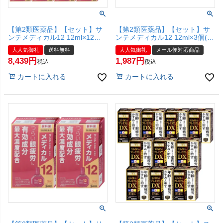
【第2類医薬品】【セット】サ
【第2類医薬品】【セット】サ
ンテメディカル12 12ml×12個
ンテメディカル12 12ml×3個(セ
(セルフメディケーション税制
ルフメディケーション税制対
大人気御礼
送料無料
大人気御礼
メール便対応商品
対象)【参天製薬株式会社】
象)【参天製薬株式会社】【メ
8,439
1,987
【宅配便送料無料】
ール便対応商品】【SBT】
税込
税込
カートに入れる
カートに入れる