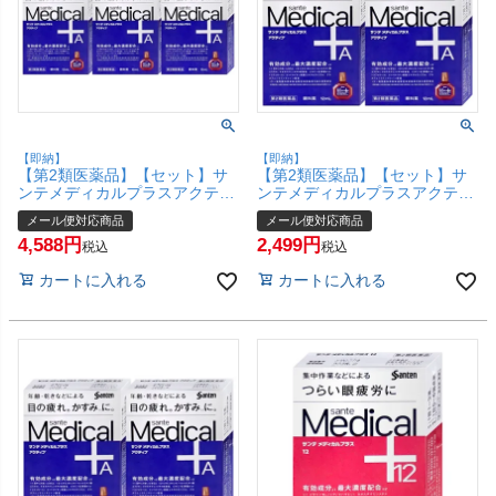
【即納】
【即納】
【第2類医薬品】【セット】サ
【第2類医薬品】【セット】サ
ンテメディカルプラスアクティ
ンテメディカルプラスアクティ
ブ 12ml×5個(セルフメディケー
ブ 12ml×3個(セルフメディケー
メール便対応商品
メール便対応商品
ション税制対象)【参天製薬】
ション税制対象)【参天製薬】
4,588
2,499
【目薬】【メール便対応商品】
【目薬】【メール便対応商品】
税込
税込
【SBT】(6053524-set3)
【SBT】(6053524-set2)
カートに入れる
カートに入れる