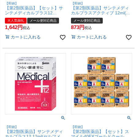
【即納】
【即納】
【第2類医薬品】【セット】サ
【第2類医薬品】サンテメディ
ンテメディカルプラス12
カルプラスアクティブ 12ml(セ
12ml×2個(セルフメディケーシ
ルフメディケーション税制対
大人気御礼
メール便対応商品
メール便対応商品
ョン税制対象)【参天製薬】
象)【参天製薬】【目薬】【メ
1,642
873
【目薬】【メール便対応商品】
ール便対応商品】【SBT】
税込
税込
【SBT】(6053523-set1)
(6053524)
カートに入れる
カートに入れる
【即納】
【即納】
【第2類医薬品】サンテメディ
【第2類医薬品】【セット】ス
カルプラス12 12ml(セルフメデ
マイル40EXゴールドクール