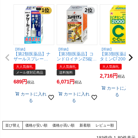
【即納】
【即納】
【即納】
【第2類医薬品】ナ
【第3類医薬品】コ
【第3類医薬品】ビ
ザールスプレー
ンドロイチンZS錠
タミンC｢2000｣ 30
30ml(セルフメディ
270錠【ゼリア新
錠(旧ビタミンC タ
大人気御礼
大人気御礼
大人気御礼
ケーション税制対象)
薬】【宅配便送料無
ダ)【アリナミン製
メール便対応商品
送料無料
【メール便対応商
料】
薬】【ビタミンC
2,716
税込
品】【SBT】
2000/肌トラブル/し
689
6,071
税込
税込
み・そばかす】
カートに入れ
【SBT】 (6055599
カートに入れ
カートに入れ
る
る
る
並び替え
価格が安い順
価格が高い順
新着順
レビュー順
193
件中
1
-
80
件表示