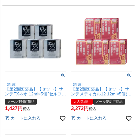
【即納】
【即納】
【第2類医薬品】【セット】サ
【第2類医薬品】【セット】サ
ンテFXネオ 12ml×5個(セルフメ
ンテメディカル12 12ml×5個(セ
ディケーション税制対象)【参
ルフメディケーション税制対
メール便対応商品
大人気御礼
メール便対応商品
天製薬株式会社】【メール便対
象)【参天製薬株式会社】【メ
1,427
3,272
応商品】【SBT】 (6040102-
ール便対応商品】【SBT】
税込
税込
set4)
(6041354-set4)
カートに入れる
カートに入れる