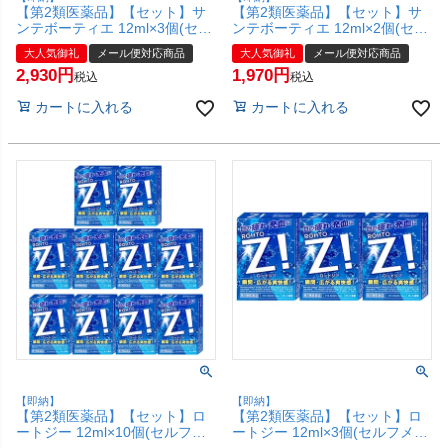
【第2類医薬品】【セット】サ
【第2類医薬品】【セット】サ
ンテボーティエ 12ml×3個(セル
ンテボーティエ 12ml×2個(セル
フメディケーション税制対象)
フメディケーション税制対象)
大人気御礼
メール便対応商品
大人気御礼
メール便対応商品
【目薬】【参天製薬株式会社】
【目薬】【参天製薬株式会社】
2,930
1,970
【メール便対応商品】【SBT】
【メール便対応商品】【SBT】
税込
税込
(6038907-set2)
(6038907-set1)
カートに入れる
カートに入れる
【即納】
【即納】
【第2類医薬品】【セット】ロ
【第2類医薬品】【セット】ロ
ートジー 12ml×10個(セルフメ
ートジー 12ml×3個(セルフメデ