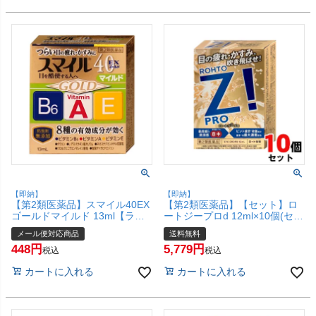
【即納】
【即納】
【第2類医薬品】スマイル40EX
【第2類医薬品】【セット】ロ
ゴールドマイルド 13ml【ライ
ートジープロd 12ml×10個(セル
オン株式会社】【目薬/目の疲
フメディケーション税制対象)
メール便対応商品
送料無料
れ/目のかすみ】【メール便対応
【ロート製薬株式会社】【宅配
448
5,779
商品】【SBT】(6043164)
便送料無料】(6042969-set4)
税込
税込
カートに入れる
カートに入れる