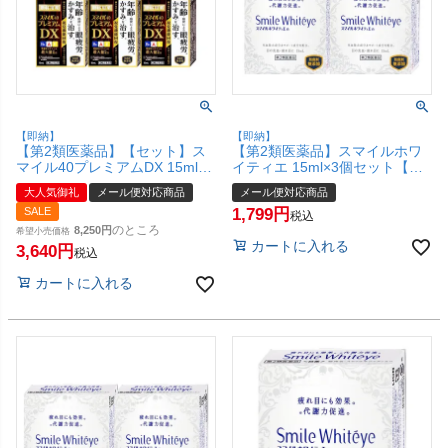
【即納】
【即納】
【第2類医薬品】【セット】ス
【第2類医薬品】スマイルホワ
マイル40プレミアムDX 15ml×5
イティエ 15ml×3個セット【ラ
個【ライオン株式会社】【メー
イオン】【目薬】【メール便対
大人気御礼
メール便対応商品
メール便対応商品
ル便対応商品】【SBT】
応商品】【SBT】(6048930-
SALE
1,799
(6040404-set4)
set2)
税込
のところ
8,250
希望小売価格
カートに入れる
3,640
税込
カートに入れる