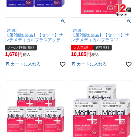
【即納】
【即納】
【第2類医薬品】【セット】サ
【第2類医薬品】【セット】サ
ンテメディカルプラスアクティ
ンテメディカルプラス12
ブ 12ml×2個(セルフメディケー
12ml×12個(セルフメディケーシ
メール便対応商品
大人気御礼
送料無料
ション税制対象)【参天製薬】
ョン税制対象)【参天製薬】
1,676
10,185
【目薬】【メール便対応商品】
【目薬】【宅配便送料無料】
税込
税込
【SBT】(6053524-set1)
(6053523-set4)
カートに入れる
カートに入れる