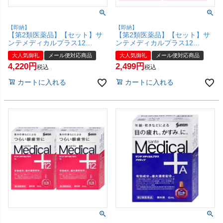
【即納】
【即納】
【第2類医薬品】【セット】サ
【第2類医薬品】【セット】サ
ンテメディカルプラス12
ンテメディカルプラス12
12ml×5個(セルフメディケーシ
12ml×3個(セルフメディケーシ
大人気御礼
メール便対応商品
大人気御礼
メール便対応商品
ョン税制対象)【参天製薬】
ョン税制対象)【参天製薬】
4,220
2,499
【目薬】【メール便対応商品】
【目薬】【メール便対応商品】
税込
税込
【SBT】(6053523-set3)
【SBT】(6053523-set2)
カートに入れる
カートに入れる