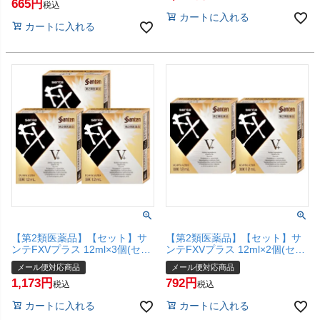
665
応商品】【SBT】(6039015-
税込
set1)
カートに入れる
カートに入れる
【第2類医薬品】【セット】サ
【第2類医薬品】【セット】サ
ンテFXVプラス 12ml×3個(セル
ンテFXVプラス 12ml×2個(セル
フメディケーション税制対象)
フメディケーション税制対象)
メール便対応商品
メール便対応商品
【参天製薬株式会社】【メール
【参天製薬株式会社】【メール
1,173
792
便対応商品】【SBT】
便対応商品】【SBT】
税込
税込
カートに入れる
カートに入れる