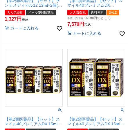
【第2類医薬品】【セット】サ
【第2類医薬品】【セット】ス
ンテメディカル12 12ml×2個(セ
マイル40プレミアムDX
ルフメディケーション税制対
15ml×10個【ライオン株式会
大人気御礼
メール便対応商品
大人気御礼
送料無料
SALE
象)【参天製薬株式会社】【メ
社】【宅配便送料無料】
のところ
1,327
16,500
ール便対応商品】【SBT】
希望小売価格
税込
7,570
税込
カートに入れる
カートに入れる
【第2類医薬品】【セット】ス
【第2類医薬品】【セット】ス
マイル40プレミアムDX 15ml×3
マイル40プレミアムDX 15ml×2
個【ライオン株式会社】【メー
個【ライオン株式会社】【メー