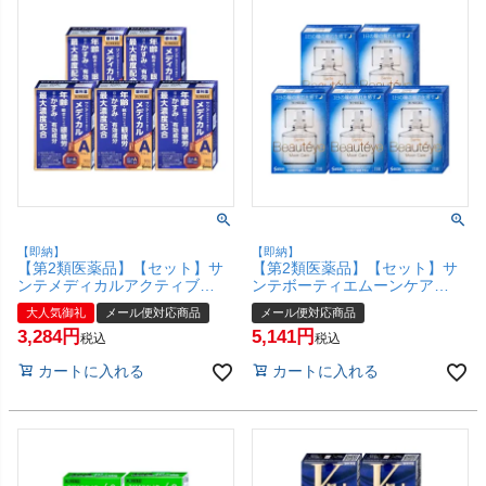
【即納】
【即納】
【第2類医薬品】【セット】サ
【第2類医薬品】【セット】サ
ンテメディカルアクティブ
ンテボーティエムーンケア
12ml×5個(セルフメディケーシ
12ml×5個【参天製薬株式会
大人気御礼
メール便対応商品
メール便対応商品
ョン税制対象)【参天製薬株式
社】【メール便対応商品】
3,284
5,141
会社】【メール便対応商品】
【SBT】 (6040101-set4)
税込
税込
【SBT】 (6040244-set4)
カートに入れる
カートに入れる