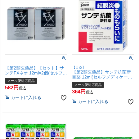
【第2類医薬品】【セット】サ
【目薬】
【第2類医薬品】サンテ抗菌新
ンテFXネオ 12ml×2個(セルフメ
目薬 12ml(セルフメディケーシ
ディケーション税制対象)【参
メール便対応商品
ョン税制対象)【目薬】【参天
天製薬株式会社】【メール便対
メール便対応商品
製薬株式会社】【メール便対応
582
応商品】【SBT】
税込
364
商品】【SBT】
税込
カートに入れる
カートに入れる