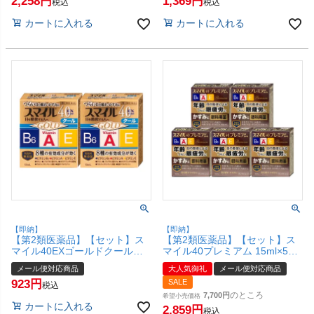
2,258
1,369
み】【メール便対応商品】
み】【メール便対応商品】
税込
税込
【SBT】 (6043163-set3)
【SBT】 (6043163-set2)
カートに入れる
カートに入れる
【即納】
【即納】
【第2類医薬品】【セット】ス
【第2類医薬品】【セット】ス
マイル40EXゴールドクール
マイル40プレミアム 15ml×5個
13ml×2個【ライオン株式会
【ライオン株式会社】【メール
メール便対応商品
大人気御礼
メール便対応商品
社】【目薬/目の疲れ/目のかす
便対応商品】【SBT】
923
SALE
み】【メール便対応商品】
(6042993-set4)
税込
【SBT】 (6043163-set1)
のところ
7,700
希望小売価格
カートに入れる
2,859
税込