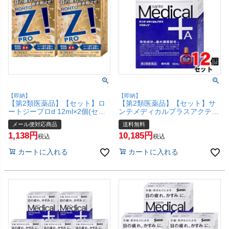
【即納】
【即納】
【第2類医薬品】【セット】ロ
【第2類医薬品】【セット】サ
ートジープロd 12ml×2個(セル
ンテメディカルプラスアクティ
フメディケーション税制対象)
ブ 12ml×12個(セルフメディケ
メール便対応商品
送料無料
【ロート製薬株式会社】【メー
ーション税制対象)【参天製
1,138
10,185
ル便対応商品】【SBT】
薬】【目薬】【宅配便送料無
税込
税込
(6042969-set1)
料】 (6053524-set4)
カートに入れる
カートに入れる