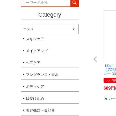
Category
コスメ
スキンケア
メイクアップ
ヘアケア
【即納】
【第2
レー 3
フレグランス・香水
ョン税
大人気
商品】
ボディケア
689
日焼け止め
カー
美容機器・美顔器