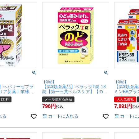
【即納】
【即納】
】ヘパリーゼプラ
【第3類医薬品】ペラックT錠 18
【第3類医
【ゼリア新薬工業株式
錠【第一三共ヘルスケア】【の
ミンBBプラス
便送料無料】
ど・せき止め】【メール便対応商
個【皇漢堂
料無料
メール便対応商品
大人気御礼
品】【SBT】 (6040268)
【宅配便送料無
796
7,891
set3)
税込
税
れる
カートに入れる
カートに