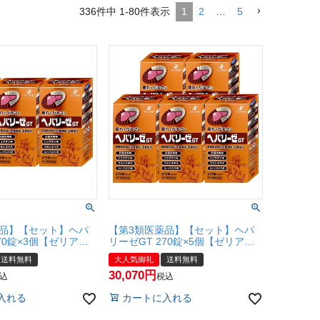
336
件中
1
-
80
件表示
1
2
…
5
薬品】【セット】ヘパ
【第3類医薬品】【セット】ヘパ
70錠×3個【ゼリア新
リーゼGT 270錠×5個【ゼリア新
会社】【滋養強壮】
薬工業株式会社】【滋養強壮】
送料無料
大人気御礼
送料無料
料無料】
【宅配便送料無料】
30,070
込
税込
入れる
カートに入れる