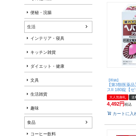
便秘・浣腸
生活
インテリア・寝具
キッチン雑貨
ダイエット・健康
文具
【即納】
【第3類医薬品
スII 180錠
生活雑貨
会社】【宅配
大人気御礼
送
4,492
税込
趣味
カートに入
食品
コーヒー飲料