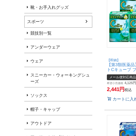
靴・お手入れグッズ
スポーツ
競技別一覧
アンダーウェア
【即納】
ウェア
【第3類医薬品
トCキューブ 
ャー 18ml×
スニーカー・ウォーキングシュ
メール便対応商品
【目薬】【メ
ーズ
4,125
【SBT】(60600
希望小売価格
2,441
税込
ソックス
カートに入
帽子・キャップ
アウトドア