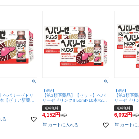
【即納】
【即納】
】ヘパリーゼドリ
【第3類医薬品】【セット】ヘパ
【第3類医
×10本【ゼリア新薬工
リーゼドリンクII 50ml×10本×2個
リーゼドリンクI
SBT】
【ゼリア新薬工業株式会社】
【ゼリア新
送料無料
送料無料
(6042926-set1)【宅配便送料無
(6042926
4,152
6,092
料】
料】
税込
税
れる
カートに入れる
カートに