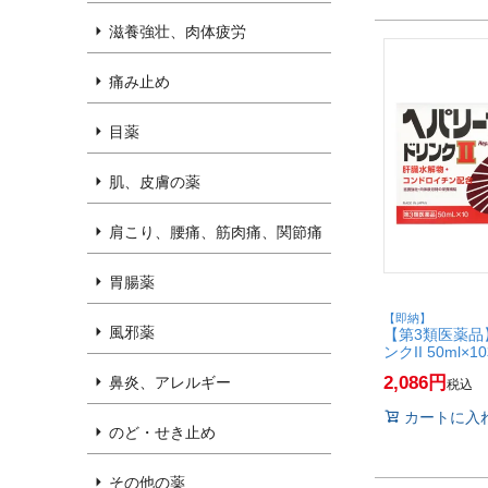
滋養強壮、肉体疲労
痛み止め
目薬
肌、皮膚の薬
肩こり、腰痛、筋肉痛、関節痛
胃腸薬
【即納】
風邪薬
【第3類医薬品
ンクII 50ml
業株式会社】【
2,086
鼻炎、アレルギー
税込
カートに入
のど・せき止め
その他の薬