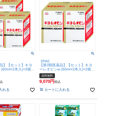
【即納】
薬品】【セット】キヨ
【第3類医薬品】【セット】キヨ
60ml×2本入)×3個
ーレオピンw (60ml×2本入)×2個
4月使用期限】【滋養強
【2027年4月使用期限】【滋養強
送料無料
労】【湧永製薬株式会
壮・肉体疲労】【湧永製薬株式会
9,070
便送料無料】
社】【宅配便送料無料】
込
税込
t2)
(6044492-set1)
入れる
カートに入れる