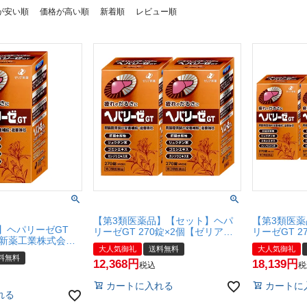
が安い順
価格が高い順
新着順
レビュー順
【第3類医薬品】【セット】ヘパ
【第3類医
】ヘパリーゼGT
リーゼGT 270錠×2個【ゼリア新
リーゼGT 2
ア新薬工業株式会
薬工業株式会社】【滋養強壮】
薬工業株式
大人気御礼
送料無料
大人気御礼
送料無料】
【宅配便送料無料】
【宅配便送
料無料
12,368
18,139
税込
税
カートに入れる
カートに
れる