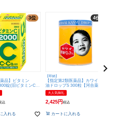
【即納】
【即納】
医薬品】ビタミン
【指定第2類医薬品】カワイ肝
【指定第2
｣ 300錠(旧ビタミンC
油ドロップS 300粒【河合薬
「ニスキャッ
【アリナミン製薬】
業】【滋養強壮・肉体疲労】
【エスエス
大人気御礼
大人気御礼
C 2000/肌トラブル/
【SBT】 (6049414)
薬】【SBT】 
ばかす】【SBT】
2,425
941
税込
税込
税込
)
に入れる
カートに入れる
カートに