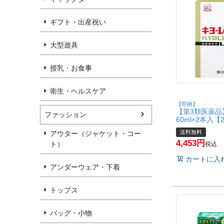
ギフト・出産祝い
大型遊具
授乳・お食事
衛生・ヘルスケア
【即納】
【第3類医薬品
ファッション
60ml×2本入【
限】【滋養強
送料無料
アウター（ジャケット・コー
労/120ml】
4,453
【宅配便送料無料】
ト）
税込
カートに入
アンダーウェア・下着
トップス
バッグ・小物