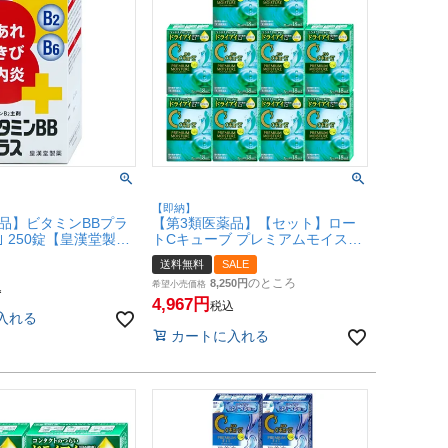
【即納】
品】ビタミンBBプラ
【第3類医薬品】【セット】ロー
｣ 250錠【皇漢堂製
トCキューブ プレミアムモイスチ
ブル】【SBT】
ャー 18ml×10個【ロート製薬】
送料無料
SALE
【目薬】【宅配便送料無料】
のところ
8,250
(6060056-set4)
希望小売価格
込
4,967
税込
入れる
カートに入れる