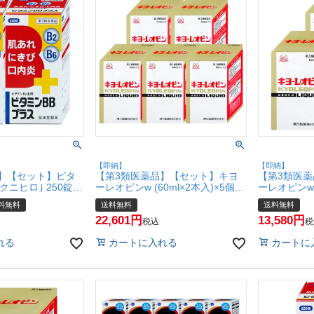
【即納】
【即納】
】【セット】ビタ
【第3類医薬品】【セット】キヨ
【第3類医
クニヒロ｣ 250錠×2
ーレオピンw (60ml×2本入)×5個
ーレオピンw (
薬】【肌トラブル】
【2027年4月使用期限】【滋養強
【2027年
料無料
送料無料
送料無料
(6060478-
壮・肉体疲労】【湧永製薬株式会
壮・肉体疲
22,601
13,580
社】【宅配便送料無料】
社】【宅配
税込
税
(6044492-set3)
(6044492-se
れる
カートに入れる
カートに