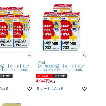
【即納】
薬品】【セット】ビタ
【第3類医薬品】【セット】ビタ
｢クニヒロ｣ 250錠×5
ミンBBプラス｢クニヒロ｣ 250錠×3
製薬】【肌トラブル】
個【皇漢堂製薬】【肌トラブル】
送料無料
大人気御礼
送料無料
料】(6060478-
【宅配便送料無料】(6060478-
4,947
set2)
込
税込
入れる
カートに入れる