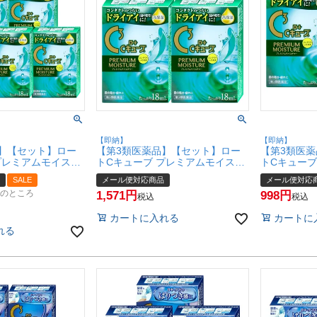
【即納】
【即納】
】【セット】ロー
【第3類医薬品】【セット】ロー
【第3類医
プレミアムモイスチ
トCキューブ プレミアムモイスチ
トCキューブ
5個【ロート製薬】
ャー 18ml×3個【ロート製薬】
ャー 18ml
SALE
メール便対応商品
メール便対応
ール便対応商品】
【目薬】【メール便対応商品】
【目薬】【
のところ
1,571
998
56-set3)
【SBT】(6060056-set2)
【SBT】(606
税込
税込
カートに入れる
カートに
れる