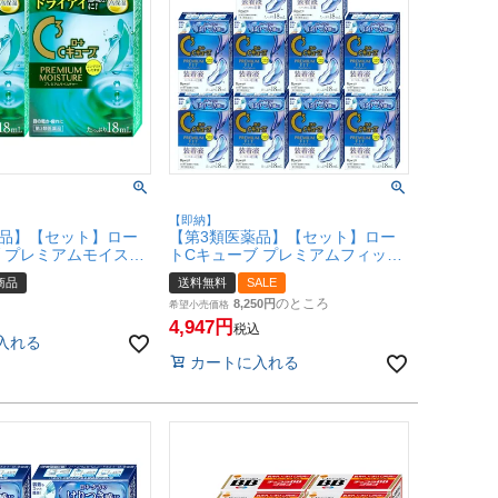
【即納】
薬品】【セット】ロー
【第3類医薬品】【セット】ロー
 プレミアムモイスチ
トCキューブ プレミアムフィット
×2個【ロート製薬】
18ml×10個【ロート製薬】【目
商品
送料無料
SALE
メール便対応商品】
薬】【宅配便送料無料】
のところ
8,250
0056-set1)
(6060055-set4)
希望小売価格
4,947
税込
入れる
カートに入れる