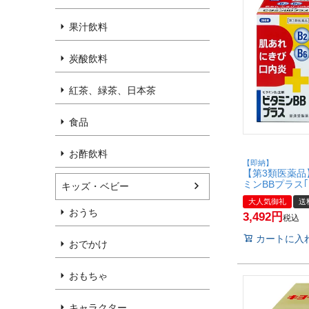
果汁飲料
炭酸飲料
紅茶、緑茶、日本茶
食品
お酢飲料
【即納】
【第3類医薬品
ミンBBプラス｢
キッズ・ベビー
個【皇漢堂製
大人気御礼
送
【宅配便送料無料】
おうち
3,492
set1)
税込
カートに入
おでかけ
おもちゃ
キャラクター