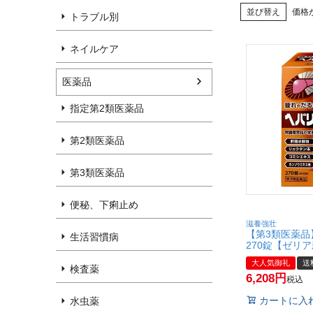
並び替え
価格
トラブル別
ネイルケア
医薬品
指定第2類医薬品
第2類医薬品
第3類医薬品
便秘、下痢止め
滋養強壮
【第3類医薬品
生活習慣病
270錠【ゼリ
社】【宅配便
大人気御礼
送
検査薬
6,208
税込
カートに入
水虫薬