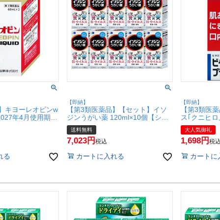
【即納】
【即納】
】キヨーレオピンw
【第3類医薬品】【セット】イソ
【第3類医薬
2027年4月使用期
ジンうがい薬 120ml×10個【シオ
ス｢クニヒロ
壮・肉体疲
ノギヘルスケア】【その他医薬
薬】【肌トラ
送料無料
大人気御礼
【湧永製薬株式会社】
品】【宅配便送料無料】
(6060478)
7,023
1,698
(6044492)
(6040402-set4)
税込
税
れる
カートに入れる
カートに