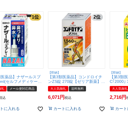
【即納】
【即納】
類医薬品】ナザールスプ
【第3類医薬品】コンドロイチ
【第3類
0ml(セルフメディケーシ
ンZS錠 270錠【ゼリア新薬】
C｢2000
制対象)【メール便対応
【宅配便送料無料】
タケダ)
御礼
メール便対応商品
大人気御礼
送料無料
大人気御礼
【SBT】
【ビタミン
しみ・そ
6,071
2,716
税込
税込
(6055599
トに入れる
カートに入れる
カート