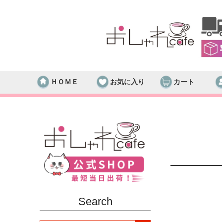
ＨＯＭＥ
お気に入り
カート
Search