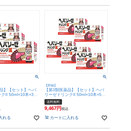
【即納】
薬品】【セット】ヘパ
【第3類医薬品】【セット】ヘパ
I 50ml×10本×3個
リーゼドリンクII 50ml×10本×5個
薬工業株式会社】
【ゼリア新薬工業株式会社】
送料無料
-set2)【宅配便送料無
(6042926-set3)【宅配便送料無
9,467
料】
込
税込
入れる
カートに入れる