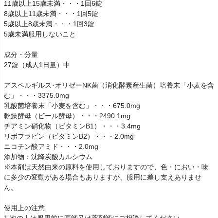
11歳以上15歳未満・・・1回6錠
8歳以上11歳未満・・・1回5錠
5歳以上8歳未満・・・1回3錠
5歳未満服用しないこと
成分・分量
27錠（成人1日量）中
アスペルギルス･オリゼーNK菌（消化酵素産生菌）培養末「小麦を含
む」・・・3375.0mg
乳酸菌培養末「小麦を含む」・・・675.0mg
乾燥酵母（ビール酵母）・・・2490.1mg
チアミン硝化物（ビタミンB1）・・・3.4mg
リボフラビン（ビタミンB2）・・・2.0mg
ニコチン酸アミド・・・2.0mg
添加物：沈降炭酸カルシウム
※本剤は天然由来の原料を使用しておりますので、色・におい・味
に多少の変動がある場合もありますが、服用に差し支えありませ
ん。
使用上の注意
1.次の人は服用前に医師又は薬剤師にご相談してください。