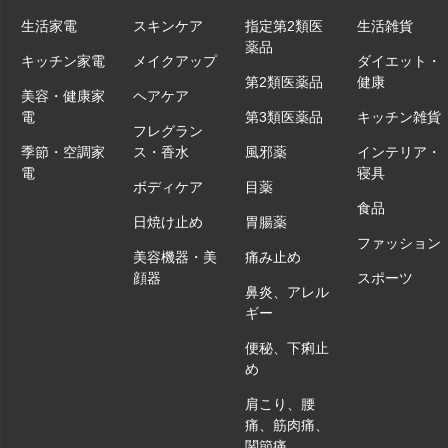
生活家電
スキンケア
指定第2類医
生活雑貨
薬品
キッチン家電
メイクアップ
ダイエット・
第2類医薬品
健康
美容・健康家
ヘアケア
電
第3類医薬品
キッチン雑貨
フレグラン
季節・空調家
ス・香水
風邪薬
インテリア・
電
寝具
ボディケア
目薬
食品
日焼け止め
胃腸薬
ファッション
美容機器・美
痛み止め
顔器
スポーツ
鼻炎、アレル
ギー
便秘、下痢止
め
肩こり、腰
痛、筋肉痛、
関節痛