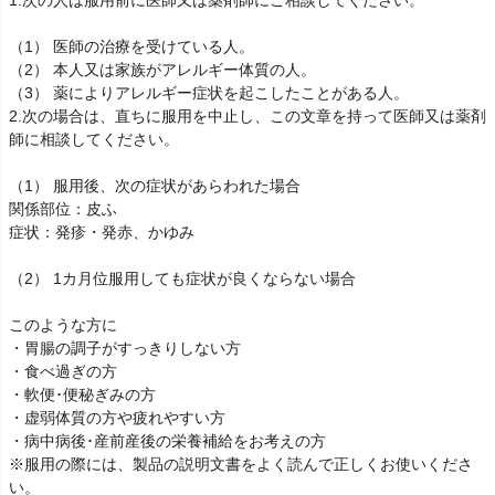
（1） 医師の治療を受けている人。
（2） 本人又は家族がアレルギー体質の人。
（3） 薬によりアレルギー症状を起こしたことがある人。
2.次の場合は、直ちに服用を中止し、この文章を持って医師又は薬剤
師に相談してください。
（1） 服用後、次の症状があらわれた場合
関係部位：皮ふ
症状：発疹・発赤、かゆみ
（2） 1カ月位服用しても症状が良くならない場合
このような方に
・胃腸の調子がすっきりしない方
・食べ過ぎの方
・軟便･便秘ぎみの方
・虚弱体質の方や疲れやすい方
・病中病後･産前産後の栄養補給をお考えの方
※服用の際には、製品の説明文書をよく読んで正しくお使いくださ
い。