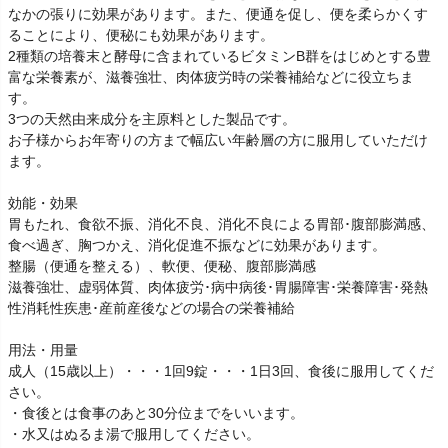
なかの張りに効果があります。また、便通を促し、便を柔らかくす
ることにより、便秘にも効果があります。
2種類の培養末と酵母に含まれているビタミンB群をはじめとする豊
富な栄養素が、滋養強壮、肉体疲労時の栄養補給などに役立ちま
す。
3つの天然由来成分を主原料とした製品です。
お子様からお年寄りの方まで幅広い年齢層の方に服用していただけ
ます。
効能・効果
胃もたれ、食欲不振、消化不良、消化不良による胃部･腹部膨満感、
食べ過ぎ、胸つかえ、消化促進不振などに効果があります。
整腸（便通を整える）、軟便、便秘、腹部膨満感
滋養強壮、虚弱体質、肉体疲労･病中病後･胃腸障害･栄養障害･発熱
性消耗性疾患･産前産後などの場合の栄養補給
用法・用量
成人（15歳以上）・・・1回9錠・・・1日3回、食後に服用してくだ
さい。
・食後とは食事のあと30分位までをいいます。
・水又はぬるま湯で服用してください。