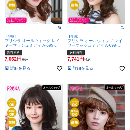
【即納】
【即納】
プリシラ オールウィッグ レイ
プリシラ オールウィッグ レイ
ヤーマッシュミディ A-699-
ヤーマッシュミディ A-699-
TMB #耐熱マロンブラウン 【か
TDB #耐熱ダークブラウン 【か
送料無料
送料無料
つら 和装 コスプレ 医療用 自然
つら 和装 コスプレ 医療用 自然
7,062
7,741
ごくゆるウェーブ バレない ミ
ごくゆるウェーブ バレない ミ
税込
税込
ディアム おしゃれ かわいい 可
ディアム おしゃれ かわいい 可
詳細を見る
詳細を見る
愛い 小顔 簡単 お手軽 初心者向
愛い 小顔 簡単 お手軽 初心者向
け 女性 】【宅配便送料無料】
け 女性 】【宅配便送料無料】
(6057757)
(6057756)