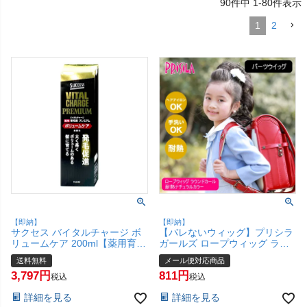
90
件中
1
-
80
件表示
1
2
【即納】
【即納】
サクセス バイタルチャージ ボ
【バレないウィッグ】プリシラ
リュームケア 200ml【薬用育毛
ガールズ ロープウィッグ ラウ
剤/花王バイタルチャージ薬用育
ンドカール GVO-60-TNC #耐熱
送料無料
メール便対応商品
毛剤/薬用 育毛剤プレミアム/ボ
ナチュラルカラー【日本製耐熱
3,797
811
リュームケア処方】【医薬部外
ファイバー100% ヘアアイロン
税込
税込
品】【宅配便送料無料】
OK 手洗いOK】【メール便対応
詳細を見る
詳細を見る
(6064360)
商品】【SBT】(6058337)