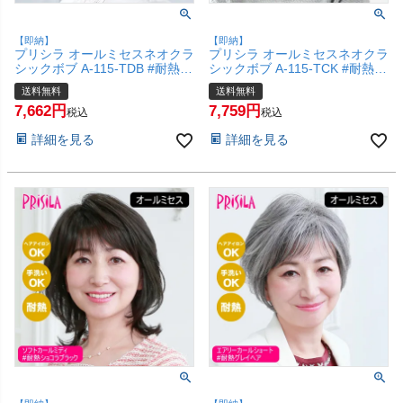
【即納】
【即納】
プリシラ オールミセスネオクラ
プリシラ オールミセスネオクラ
シックボブ A-115-TDB #耐熱ダ
シックボブ A-115-TCK #耐熱シ
ークブラウン 【医療用 フルウ
ョコラブラック 【医療用 フル
送料無料
送料無料
ィッグ かつら 和装 シニア 白髪
ウィッグ かつら 和装 シニア 白
7,662
7,759
隠し 自然 簡単 お手軽 初心者向
髪隠し 自然 簡単 お手軽 初心者
税込
税込
け 金属不使用 締め付けない】
向け 金属不使用 締め付けな
詳細を見る
詳細を見る
【宅配便送料無料】(6057704)
い】【宅配便送料無料】
(6057703)