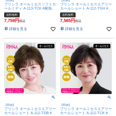
【即納】
【即納】
プリシラ オールミセスソフトカ
プリシラ オールミセスエアリー
ールミディ A-113-TCK #耐熱シ
カールショート A-112-TGH #
ョコラブラック 【医療用 フル
耐熱グレイヘア 【医療用 フル
送料無料
送料無料
ウィッグ かつら 和装 シニア 白
ウィッグ かつら 和装 シニア 白
7,759
7,565
髪隠し 自然 簡単 お手軽 初心者
髪隠し 自然 簡単 お手軽 初心者
税込
税込
向け 金属不使用 締め付けな
向け 金属不使用 締め付けな
詳細を見る
詳細を見る
い】【宅配便送料無料】
い】【宅配便送料無料】
(6057701)
(6057700)
【即納】
【即納】
プリシラ オールミセスエアリー
プリシラ オールミセスエアリー
カールショート A-112-TDB #耐
カールショート A-112-TCK #耐