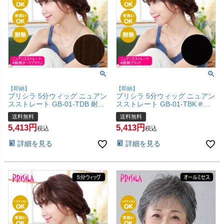
【即納】
【即納】
プリシラ 5分ウィッグ ニュアン
プリシラ 5分ウィッグ ニュアン
スストレート GB-01-TDB 耐熱
スストレート GB-01-TBK #耐
ダークブラウン 【頭頂部カバー
熱ブラック 【頭頂部カバー 五
送料無料
送料無料
五分ウィッグ 部分ウィッグ 地
分ウィッグ 部分ウィッグ 地毛
5,413
5,413
毛を生かす 自然 簡単 お手軽 初
を生かす 自然 簡単 お手軽 初心
税込
税込
心者向け】【宅配便送料無料】
者向け】【宅配便送料無料】
詳細を見る
詳細を見る
(6057712)
(6057711)