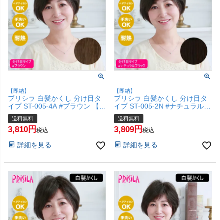
【即納】
【即納】
プリシラ 白髪かくし 分け目タ
プリシラ 白髪かくし 分け目タ
イプ ST-005-4A #ブラウン 【白
イプ ST-005-2N #ナチュラルブ
髪隠し カバー ピンポイント 頭
ラック 【白髪隠し カバー ピン
送料無料
送料無料
頂部ウィッグ つけ毛 かつら 医
ポイント 頭頂部ウィッグ つけ
3,810
3,809
療用 和装 コスプレ 自然 簡単
毛 かつら 医療用 和装 コスプレ
税込
税込
お手軽 普段使い】【宅配便送料
自然 簡単 お手軽 普段使い】
詳細を見る
詳細を見る
無料】(6057680)
【宅配便送料無料】(6057678)