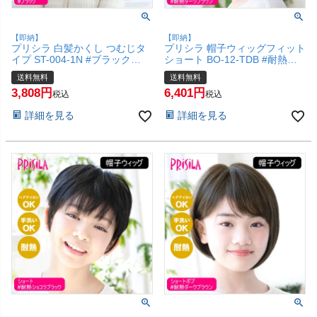
【即納】
【即納】
プリシラ 白髪かくし つむじタ
プリシラ 帽子ウィッグフィット
イプ ST-004-1N #ブラック
ショート BO-12-TDB #耐熱ダ
【白髪隠し カバー ピンポイン
ークブラウン Sサイズ(約52～
送料無料
送料無料
ト 頭頂部ウィッグ つけ毛 かつ
56ccm)【医療用 フルウィッグ
3,808
6,401
ら 医療用 和装 コスプレ 自然
かつら 和装 コスプレ 自然 おし
税込
税込
簡単】【宅配便送料無料】
ゃれ かわいい 可愛い 小顔 簡単
詳細を見る
詳細を見る
(6057673)
お手軽 初心者向け ボブ 金属不
使用 締め付けない】【宅配便送
料無料】(6057727)