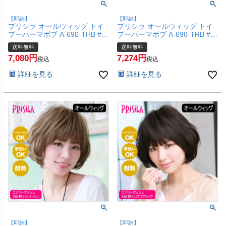
【即納】
【即納】
プリシラ オールウィッグ トイ
プリシラ オールウィッグ トイ
プーパーマボブ A-690-THB #耐
プーパーマボブ A-690-TRB #耐
熱ハニーブロンズ 【かつら 和
熱レッドブラウン 【かつら 和
送料無料
送料無料
装 コスプレ 医療用 自然 クセ毛
装 コスプレ 医療用 自然 クセ毛
7,080
7,274
風 くるくる 外国人風 おしゃれ
風 くるくる 外国人風 おしゃれ
税込
税込
かわいい 可愛い 小顔 簡単 お手
かわいい 可愛い 小顔 簡単 お手
詳細を見る
詳細を見る
軽 初心者向け 女性 】【宅配便
軽 初心者向け 女性 】【宅配便
送料無料】(6057753)
送料無料】(6057752)
【即納】
【即納】