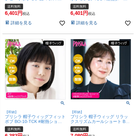
熱ショコラブラック Sサイズ(約
ブラウン Sサイズ(約52～
送料無料
送料無料
52～56ccm)【医療用 フルウィ
56ccm)【医療用 フルウィッグ
6,401
6,401
ッグ かつら 和装 コスプレ 自然
かつら 和装 コスプレ 自然 おし
税込
税込
おしゃれ かわいい 可愛い 小顔
ゃれ かわいい 可愛い 小顔 簡単
詳細を見る
詳細を見る
簡単 お手軽 初心者向け ボブ 金
お手軽 初心者向け ボブ 金属不
属不使用 締め付けない】【宅配
使用 締め付けない】【宅配便送
便送料無料】(6057724)
料無料】(6057723)
【即納】
【即納】
プリシラ 帽子ウィッグフィット
プリシラ 帽子ウィッグ リラッ
ボブ BO-10-TCK #耐熱ショコ
クスリズムカールショート BO-
ラブラック Sサイズ(約52～
07-TCK #耐熱ショコラブラッ
送料無料
送料無料
56ccm)【医療用 フルウィッグ
ク Mサイズ(約54～60cm)【医
6,383
7,080