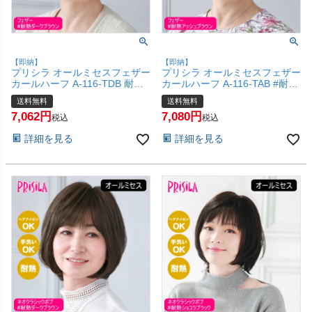
【即納】
【即納】
プリシラ オールミセスフェザー
プリシラ オールミセスフェザー
カールハーフ A-116-TDB 耐熱
カールハーフ A-116-TAB #耐熱
ダークブラウン 【医療用 フル
アッシュブラウン 【医療用 フ
送料無料
送料無料
ウィッグ かつら 和装 シニア 白
ルウィッグ かつら 和装 シニア
7,062
7,080
髪隠し 自然 簡単 お手軽 初心者
白髪隠し 自然 簡単 お手軽 初心
税込
税込
向け 金属不使用 締め付けな
者向け 金属不使用 締め付けな
詳細を見る
詳細を見る
い】【宅配便送料無料】
い】【宅配便送料無料】
(6057707)
(6057705)