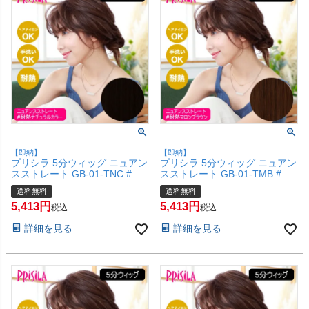
【即納】
【即納】
プリシラ 5分ウィッグ ニュアン
プリシラ 5分ウィッグ ニュアン
スストレート GB-01-TNC #耐
スストレート GB-01-TMB #耐
熱ナチュラルカラー 【頭頂部カ
熱マロンブラウン 【頭頂部カバ
送料無料
送料無料
バー 五分ウィッグ 部分ウィッ
ー 五分ウィッグ 部分ウィッグ
5,413
5,413
グ 地毛を生かす 自然 簡単 お手
地毛を生かす 自然 簡単 お手軽
税込
税込
軽 初心者向け】【宅配便送料無
初心者向け】【宅配便送料無
詳細を見る
詳細を見る
料】(6057714)
料】(6057713)