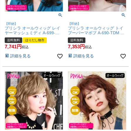
【即納】
【即納】
プリシラ オールウィッグ レイ
プリシラ オールウィッグ トイ
ヤーマッシュミディ A-699-
プーパーマボブ A-690-TDM #
TCK #耐熱ショコラブラック
耐熱デイリーマロン 【かつら
送料無料
ほりだし物市
送料無料
【かつら 和装 コスプレ 医療用
和装 コスプレ 医療用 自然 クセ
7,741
7,353
自然 ごくゆるウェーブ バレな
毛風 くるくる 外国人風 おしゃ
税込
税込
い ミディアム おしゃれ かわい
れ かわいい 可愛い 小顔 簡単
詳細を見る
詳細を見る
い 可愛い 小顔 簡単 お手軽 初
お手軽 初心者向け 女性 】【宅
心者向け 女性 】【宅配便送料
配便送料無料】(6057754)
無料】(6057755)