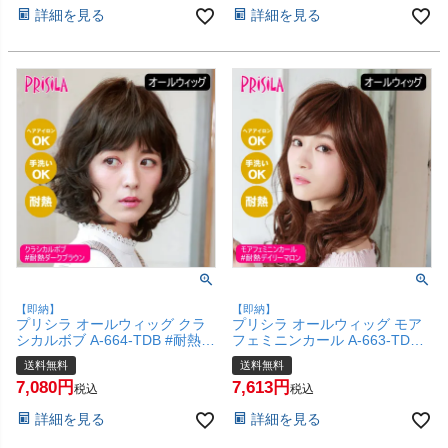
お手軽 初心者向け 女性 】【宅
愛い 小顔 簡単 お手軽 初心者向
詳細を見る
詳細を見る
配便送料無料】(6057739)
け 女性 】【宅配便送料無料】
(6057735)
【即納】
【即納】
プリシラ オールウィッグ クラ
プリシラ オールウィッグ モア
シカルボブ A-664-TDB #耐熱ダ
フェミニンカール A-663-TDM
ークブラウン 【かつら 内巻き
#耐熱デイリーマロン 【かつら
送料無料
送料無料
ボブ レトロ 和装 コスプレ 医療
和装 コスプレ 医療用 自然 おし
7,080
7,613
用 自然 おしゃれ かわいい 可愛
ゃれ かわいい 可愛い 小顔 簡単
税込
税込
い 小顔 簡単 お手軽 初心者向け
お手軽 初心者向け 女性 】【宅
詳細を見る
詳細を見る
女性 】【宅配便送料無料】
配便送料無料】(6057731)
(6057734)