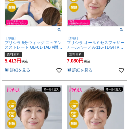
【即納】
【即納】
プリシラ 5分ウィッグ ニュアン
プリシラ オールミセスフェザー
スストレート GB-01-TAB #耐熱
カールハーフ A-116-TDGH #耐
アッシュブラウン 【頭頂部カバ
熱ダークグレイヘア 【医療用
送料無料
送料無料
ー 五分ウィッグ 部分ウィッグ
フルウィッグ かつら 和装 シニ
5,413
7,080
地毛を生かす 自然 簡単 お手軽
ア 白髪隠し 自然 簡単 お手軽
税込
税込
初心者向け】【宅配便送料無
初心者向け 金属不使用 締め付
詳細を見る
詳細を見る
料】(6057710)
けない】【宅配便送料無料】
(6057708)