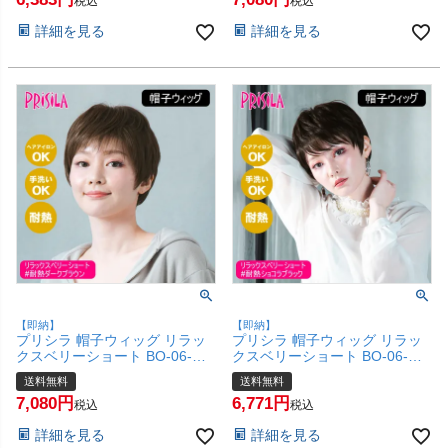
かつら 和装 コスプレ 自然 おし
療用 フルウィッグ かつら 和装
税込
税込
ゃれ かわいい 可愛い 小顔 簡単
かわいい 可愛い 小顔 簡単 お手
詳細を見る
詳細を見る
お手軽 初心者向け ボブ 金属不
軽 初心者向け ボブ 金属不使用
使用 締め付けない】【宅配便送
締め付けない】【宅配便送料無
料無料】(6057722)
料】(6057671)
【即納】
【即納】
プリシラ 帽子ウィッグ リラッ
プリシラ 帽子ウィッグ リラッ
クスベリーショート BO-06-
クスベリーショート BO-06-
TDB #耐熱ダークブラウン Mサ
TCK #耐熱ショコラブラック M
送料無料
送料無料
イズ(約54～60cm)【医療用 フ
サイズ(約54～60cm)【医療用
7,080
6,771
ルウィッグ かつら 和装 かわい
フルウィッグ かつら 和装 かわ
税込
税込
い 可愛い 小顔 簡単 お手軽 初
いい 可愛い 小顔 簡単 お手軽
詳細を見る
詳細を見る
心者向け ボブ 金属不使用 締め
初心者向け ボブ 金属不使用 締