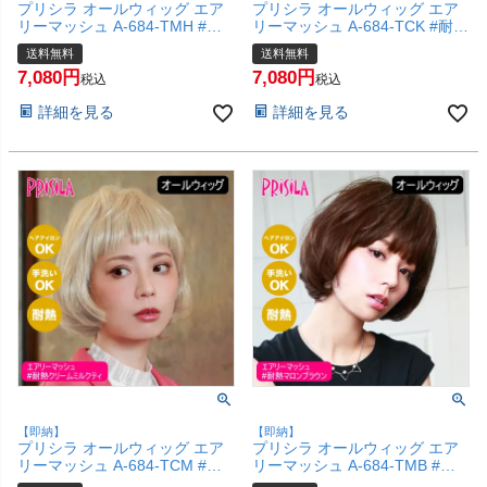
プリシラ オールウィッグ エア
プリシラ オールウィッグ エア
リーマッシュ A-684-TMH #耐
リーマッシュ A-684-TCK #耐熱
熱ハイメッシュ 【かつら 和装
ショコラブラック 【かつら 和
送料無料
送料無料
コスプレ 医療用 自然 おしゃれ
装 コスプレ 医療用 自然 おしゃ
7,080
7,080
かわいい 可愛い 小顔 簡単 お手
れ かわいい 可愛い 小顔 簡単
税込
税込
軽 初心者向け 女性 】【宅配便
お手軽 初心者向け 女性 】【宅
詳細を見る
詳細を見る
送料無料】(6057750)
配便送料無料】(6057748)
【即納】
【即納】
プリシラ オールウィッグ エア
プリシラ オールウィッグ エア
リーマッシュ A-684-TCM #耐
リーマッシュ A-684-TMB #耐
熱クリームミルクティ 【かつら
熱マロンブラウン 【かつら 和