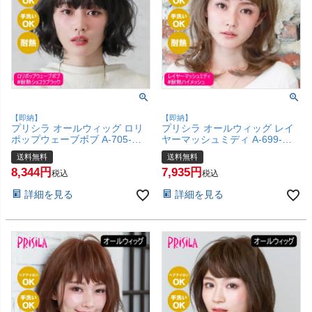
【即納】
【即納】
プリシラ オールウィッグ ロリ
プリシラ オールウィッグ レイ
ポップウェーブボブ A-705-
ヤーマッシュミディ A-699-
TCK #耐熱ショコラブラック
TMH #耐熱ハイメッシュ 【か
送料無料
送料無料
【かつら 和装 コスプレ 医療用
つら 和装 コスプレ 医療用 自然
8,344
7,935
自然 ゆるふわ おしゃれ かわい
ごくゆるウェーブ バレない ミ
税込
税込
い 可愛い 小顔 簡単 お手軽 初
ディアム おしゃれ かわいい 可
詳細を見る
詳細を見る
心者向け 女性 】【宅配便送料
愛い 小顔 簡単 お手軽 初心者向
無料】(6057759)
け 女性 】【宅配便送料無料】
(6057758)