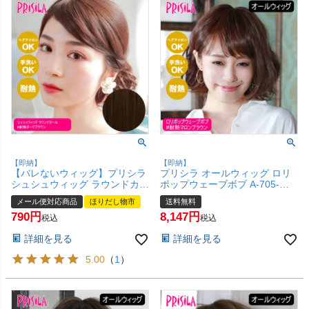
【即納】
【即納】
【バレないウィッグ】プリシラ
プリシラ オールウィッグ ロリ
シュシュウィッグ ラウンドカー
ポップウェーブボブ A-705-
ル VS-34-TDB #耐熱ダークブラ
TMB #耐熱マロンブラウン 【か
メール便対応商品
ほりだし物市
送料無料
ン【日本製耐熱ファイバー
つら 和装 コスプレ 医療用 自然
790
8,147
100% ヘアアイロンOK 手洗い
ゆるふわ おしゃれ かわいい 可
税込
税込
OK】【メール便対応商品】
愛い 小顔 簡単 お手軽 初心者向
詳細を見る
詳細を見る
【SBT】 (6058439)
け 女性 】【宅配便送料無料】
(6057762)
5.00
（
1
）