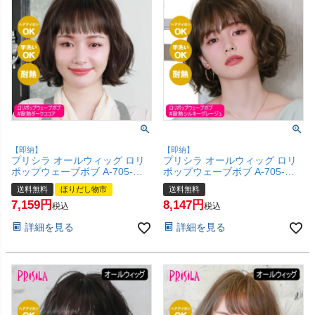
【即納】
【即納】
プリシラ オールウィッグ ロリ
プリシラ オールウィッグ ロリ
ポップウェーブボブ A-705-
ポップウェーブボブ A-705-
TDC #耐熱ダークココア 【かつ
TSG #耐熱シルキーグレージュ
送料無料
ほりだし物市
送料無料
ら 和装 コスプレ 医療用 自然
【かつら 和装 コスプレ 医療用
7,159
8,147
ゆるふわ おしゃれ かわいい 可
自然 ゆるふわ おしゃれ かわい
税込
税込
愛い 小顔 簡単 お手軽 初心者向
い 可愛い 小顔 簡単 お手軽 初
詳細を見る
詳細を見る
け 女性 】【宅配便送料無料】
心者向け 女性 】【宅配便送料
(6057761)
無料】(6057760)