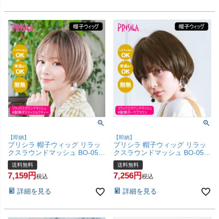
付けない】【宅配便送料無料】
め付けない】【宅配便送料無
(6057668)
料】(6057667)
【即納】
【即納】
プリシラ 帽子ウィッグ リラッ
プリシラ 帽子ウィッグ リラッ
クスラウンドマッシュ BO-05-
クスラウンドマッシュ BO-05-
TDMT #耐熱ダスティミルクテ
TDB #耐熱ダークブラウン Mサ
送料無料
送料無料
ィー Mサイズ(約54～60cm)
イズ(約54～60cm)【医療用 フ
7,159
7,256
【医療用 フルウィッグ かつら
ルウィッグ かつら 和装 かわい
税込
税込
和装 かわいい 可愛い 小顔 簡単
い 可愛い 小顔 簡単 お手軽 初
詳細を見る
詳細を見る
お手軽 初心者向け 女性 ボブ 金
心者向け 女性 ボブ 金属不使用
属不使用 締め付けない】【宅配
締め付けない】【宅配便送料無
便送料無料】(6057666)
料】(6057665)