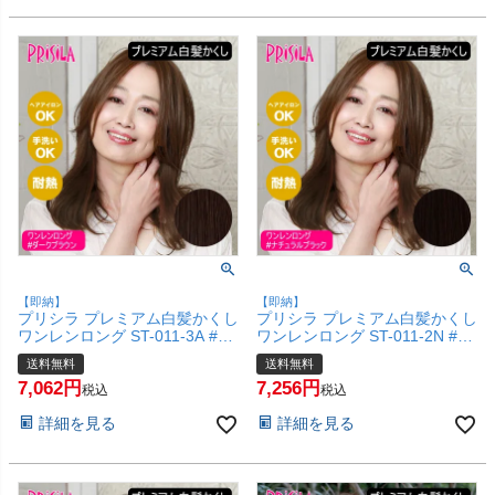
【即納】
【即納】
プリシラ プレミアム白髪かくし
プリシラ プレミアム白髪かくし
ワンレンロング ST-011-3A #ダ
ワンレンロング ST-011-2N #ナ
ークブラウン 【白髪隠し 広範
チュラルブラック 【白髪隠し
送料無料
送料無料
囲タイプ カバー ピンポイント
広範囲タイプ カバー ピンポイ
7,062
7,256
頭頂部ウィッグ つけ毛 かつら
ント 頭頂部ウィッグ つけ毛 か
税込
税込
医療用 和装 コスプレ 自然 簡単
つら 医療用 和装 コスプレ 自然
詳細を見る
詳細を見る
お手軽 普段使い】【宅配便送料
簡単 お手軽 普段使い】【宅配
無料】(6057691)
便送料無料】(6057690)