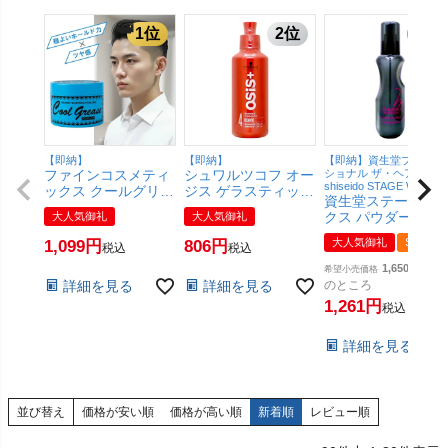
【即納】
【即納】
【即納】資生堂プロフェ
ファインコスメティ
シュワルツコフ オー
ショナル ザ・ヘアケア
shiseido STAGE WORKS
ックス クールグリー
ジス ゲラスティック
資生堂ステージワ
スG 210g【ワック
146g セット力 メタ
クス パウダーシェ
大人気御礼
大人気御礼
ス/スタイリング剤/
ルジェル
ク 150ml【SBT】
阪本高生堂】
【Schwarzkopf】
大人気御礼
SALE
1,099
806
税込
税込
(6017286)
【SBT】 (6012934)
【SBT】 (6059655)
1,650
希望小売価格
詳細を見る
詳細を見る
のところ
1,261
税込
詳細を見る
並び替え
価格が安い順
価格が高い順
新着順
レビュー順