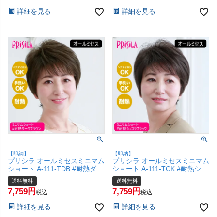
お手軽 初心者向け 金属不使用
簡単 お手軽 初心者向け 金属不
詳細を見る
詳細を見る
締め付けない】【宅配便送料無
使用 締め付けない】【宅配便送
料】(6057696)
料無料】(6057695)
【即納】
【即納】
プリシラ オールミセスミニマム
プリシラ オールミセスミニマム
ショート A-111-TDB #耐熱ダー
ショート A-111-TCK #耐熱ショ
クブラウン 【医療用 フルウィ
コラブラック 【医療用 フルウ
送料無料
送料無料
ッグ つむじ 人工スキン かつら
ィッグ つむじ 人工スキン かつ
7,759
7,759
和装 シニア 白髪隠し 自然 簡単
ら 和装 シニア 白髪隠し 自然
税込
税込
お手軽 初心者向け 金属不使用
簡単 お手軽 初心者向け 金属不
詳細を見る
詳細を見る
締め付けない】【宅配便送料無
使用 締め付けない】【宅配便送
料】(6057694)
料無料】(6057693)