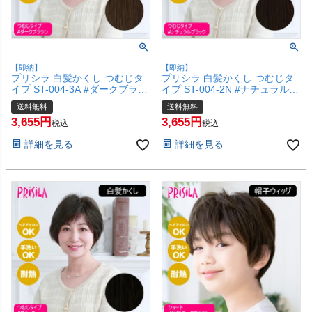
【即納】
【即納】
プリシラ 白髪かくし つむじタ
プリシラ 白髪かくし つむじタ
イプ ST-004-3A #ダークブラウ
イプ ST-004-2N #ナチュラルブ
ン 【白髪隠し カバー ピンポイ
ラック 【白髪隠し カバー ピン
送料無料
送料無料
ント 頭頂部ウィッグ つけ毛 か
ポイント 頭頂部ウィッグ つけ
3,655
3,655
つら 医療用 和装 コスプレ 自然
毛 かつら 医療用 和装 コスプレ
税込
税込
簡単 お手軽 普段使い】【宅配
自然 簡単 お手軽 普段使い】
詳細を見る
詳細を見る
便送料無料】(6057675)
【宅配便送料無料】(6057674)