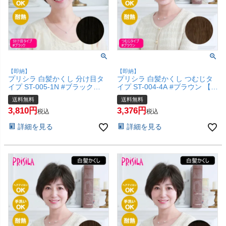
【即納】
【即納】
プリシラ 白髪かくし 分け目タ
プリシラ 白髪かくし つむじタ
イプ ST-005-1N #ブラック
イプ ST-004-4A #ブラウン 【白
【白髪隠し カバー ピンポイン
髪隠し カバー ピンポイント 頭
送料無料
送料無料
ト 頭頂部ウィッグ つけ毛 かつ
頂部ウィッグ つけ毛 かつら 医
3,810
3,376
ら 医療用 和装 コスプレ 自然
療用 和装 コスプレ 自然 簡単
税込
税込
簡単 お手軽 普段使い】【宅配
お手軽 普段使い】【宅配便送料
詳細を見る
詳細を見る
便送料無料】(6057677)
無料】(6057676)