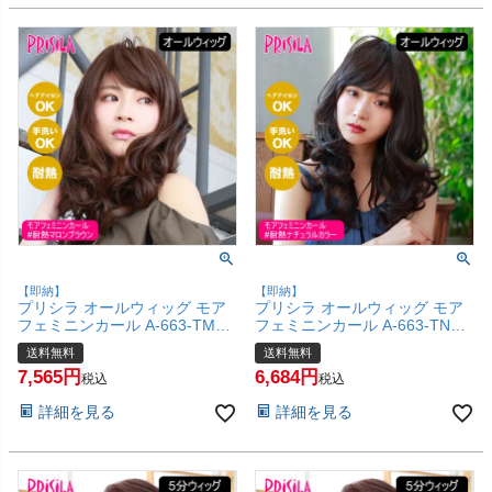
【即納】
【即納】
プリシラ オールウィッグ モア
プリシラ オールウィッグ モア
フェミニンカール A-663-TMB
フェミニンカール A-663-TNC #
#耐熱マロンブラウン 【かつら
耐熱ナチュラルカラー 【かつら
送料無料
送料無料
和装 コスプレ 医療用 自然 おし
和装 コスプレ 医療用 自然 おし
7,565
6,684
ゃれ かわいい 可愛い 小顔 簡単
ゃれ かわいい 可愛い 小顔 簡単
税込
税込
お手軽 初心者向け 女性 】【宅
お手軽 初心者向け 女性 】【宅
詳細を見る
詳細を見る
配便送料無料】(6057730)
配便送料無料】(6057728)