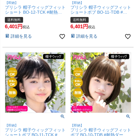
【即納】
【即納】
プリシラ 帽子ウィッグフィット
プリシラ 帽子ウィッグフィット
ショート BO-12-TCK #耐熱シ
ショートボブ BO-11-TDB #耐
ョコラブラック Sサイズ(約52
熱ダークブラウン Sサイズ(約
送料無料
送料無料
～56ccm)【医療用 フルウィッ
52～56ccm)【医療用 フルウィ
6,401
6,401
グ かつら 和装 コスプレ 自然
ッグ かつら 和装 コスプレ 自然
税込
税込
おしゃれ かわいい 可愛い 小顔
おしゃれ かわいい 可愛い 小顔
詳細を見る
詳細を見る
簡単 お手軽 初心者向け ボブ 金
簡単 お手軽 初心者向け ボブ 金
属不使用 締め付けない】【宅配
属不使用 締め付けない】【宅配
便送料無料】(6057726)
便送料無料】(6057725)
【即納】
【即納】
プリシラ 帽子ウィッグフィット
プリシラ 帽子ウィッグフィット
ショートボブ BO-11-TCK #耐
ボブ BO-10-TDB #耐熱ダーク