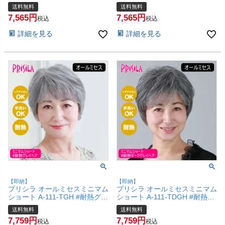
熱ダークブラウン 【医療用 フ
熱ショコラブラック 【医療用
送料無料
送料無料
ルウィッグ かつら 和装 シニア
フルウィッグ かつら 和装 シニ
7,565
7,565
白髪隠し 自然 簡単 お手軽 初心
ア 白髪隠し 自然 簡単 お手軽
税込
税込
者向け 金属不使用 締め付けな
初心者向け 金属不使用 締め付
詳細を見る
詳細を見る
い】【宅配便送料無料】
けない】【宅配便送料無料】
(6057698)
(6057697)
【即納】
【即納】
プリシラ オールミセスミニマム
プリシラ オールミセスミニマム
ショート A-111-TGH #耐熱グ
ショート A-111-TDGH #耐熱ダ
レイヘア 【医療用 フルウィッ
ークグレイヘア 【医療用 フル
送料無料
送料無料
グ つむじ 人工スキン かつら 和
ウィッグ つむじ 人工スキン か
7,759
7,759
装 シニア 白髪隠し 自然 簡単
つら 和装 シニア 白髪隠し 自然
税込
税込