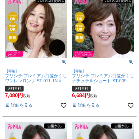
【即納】
【即納】
プリシラ プレミアム白髪かくし
プリシラ プレミアム白髪かくし
ワンレンロング ST-011-1N #ブ
ナチュラルショート ST-009-2N
ラック 【白髪隠し 広範囲タイ
#ナチュラルブラック 【白髪隠
送料無料
送料無料
プ カバー ピンポイント 頭頂部
し 広範囲タイプ カバー ピンポ
7,080
6,684
ウィッグ つけ毛 かつら 医療用
イント 頭頂部ウィッグ つけ毛
税込
税込
和装 コスプレ 自然 簡単 お手軽
かつら 医療用 和装 コスプレ 自
詳細を見る
詳細を見る
普段使い】【宅配便送料無料】
然 簡単 お手軽 普段使い】【宅
(6057689)
配便送料無料】(6057682)