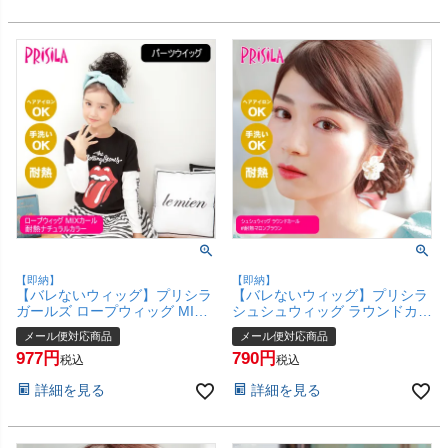
【即納】
【即納】
【バレないウィッグ】プリシラ
【バレないウィッグ】プリシラ
ガールズ ロープウィッグ MIX
シュシュウィッグ ラウンドカー
カール GVO-01-TNC #耐熱ナチ
ル VS-34-TMB #耐熱マロンブ
メール便対応商品
メール便対応商品
ュラルカラー【日本製耐熱ファ
ラウン【日本製耐熱ファイバー
977
790
イバー100% ヘアアイロンOK
100% ヘアアイロンOK 手洗い
税込
税込
手洗いOK】【メール便対応商
OK】【メール便対応商品】
詳細を見る
詳細を見る
品】【SBT】(6058335)
【SBT】 (6058440)