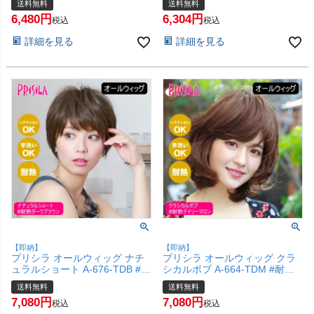
送料無料
送料無料
和装 コスプレ 医療用 自然 おし
装 コスプレ 医療用 自然 おしゃ
6,480
6,304
ゃれ かわいい 可愛い 小顔 簡単
れ かわいい 可愛い 小顔 簡単
税込
税込
お手軽 初心者向け 女性 】【宅
お手軽 初心者向け 女性 】【宅
詳細を見る
詳細を見る
配便送料無料】(6057747)
配便送料無料】(6057746)
【即納】
【即納】
プリシラ オールウィッグ ナチ
プリシラ オールウィッグ クラ
ュラルショート A-676-TDB #耐
シカルボブ A-664-TDM #耐熱
熱ダークブラウン 【かつら 和
デイリーマロン 【かつら 内巻
送料無料
送料無料
装 コスプレ 医療用 自然 おしゃ
きボブ レトロ 和装 コスプレ 医
7,080
7,080
れ かわいい 可愛い 小顔 簡単
療用 自然 おしゃれ かわいい 可
税込
税込