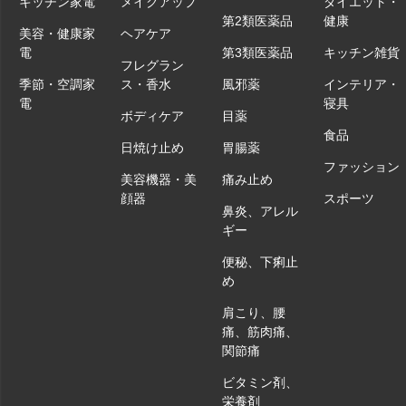
キッチン家電
メイクアップ
ダイエット・
第2類医薬品
健康
美容・健康家
ヘアケア
電
第3類医薬品
キッチン雑貨
フレグラン
季節・空調家
ス・香水
風邪薬
インテリア・
電
寝具
ボディケア
目薬
食品
日焼け止め
胃腸薬
ファッション
美容機器・美
痛み止め
顔器
スポーツ
鼻炎、アレル
ギー
便秘、下痢止
め
肩こり、腰
痛、筋肉痛、
関節痛
ビタミン剤、
栄養剤