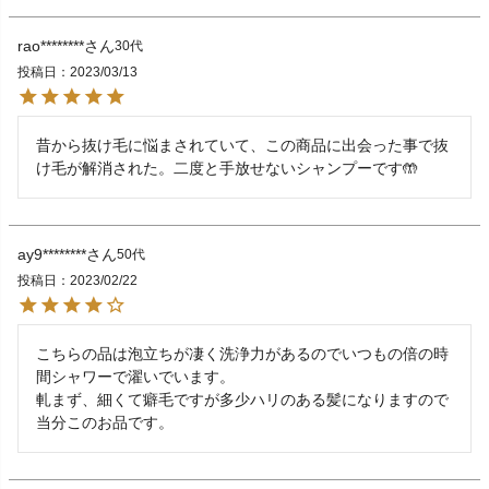
rao********
30代
投稿日
2023/03/13
昔から抜け毛に悩まされていて、この商品に出会った事で抜
け毛が解消された。二度と手放せないシャンプーです🤲
ay9********
50代
投稿日
2023/02/22
こちらの品は泡立ちが凄く洗浄力があるのでいつもの倍の時
間シャワーで濯いでいます。

軋まず、細くて癖毛ですが多少ハリのある髪になりますので
当分このお品です。