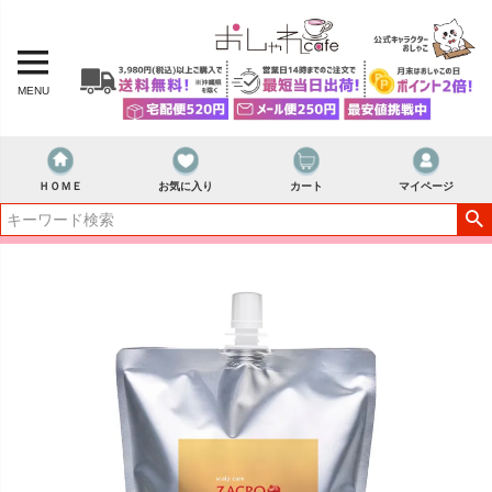
MENU
ＨＯＭＥ
お気に入り
カート
マイページ