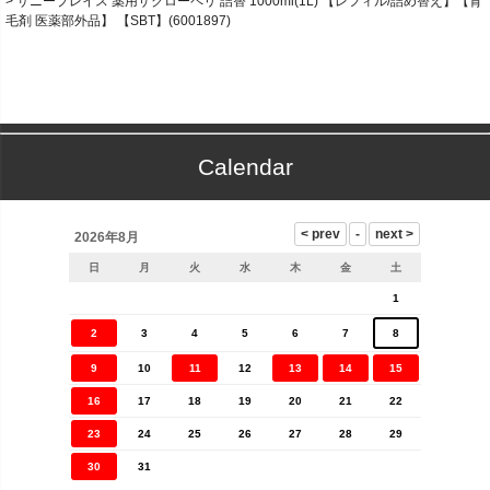
サニープレイス 薬用ザクローペリ 詰替 1000ml(1L) 【レフィル/詰め替え】【育
毛剤 医薬部外品】 【SBT】(6001897)
Calendar
2026年8月
日
月
火
水
木
金
土
1
2
3
4
5
6
7
8
9
10
11
12
13
14
15
16
17
18
19
20
21
22
23
24
25
26
27
28
29
30
31