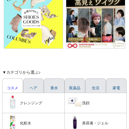
▼カテゴリから選ぶ♪
コスメ
ヘア
香水
医薬品
生活
家電
クレンジング
洗顔
化粧水
美容液・ジェル