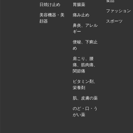
食品
日焼け止め
胃腸薬
ファッション
美容機器・美
痛み止め
顔器
スポーツ
鼻炎、アレル
ギー
便秘、下痢止
め
肩こり、腰
痛、筋肉痛、
関節痛
ビタミン剤、
栄養剤
肌、皮膚の薬
のど・口・う
がい薬