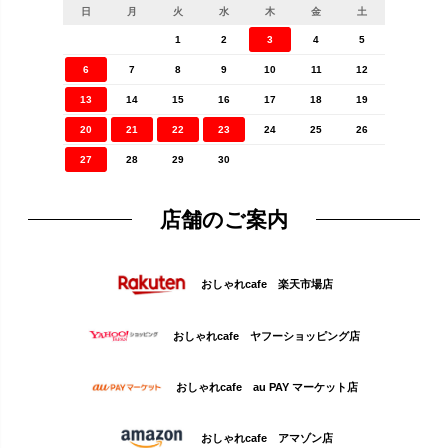
日
月
火
水
木
金
土
1
2
3
4
5
6
7
8
9
10
11
12
13
14
15
16
17
18
19
20
21
22
23
24
25
26
27
28
29
30
店舗のご案内
おしゃれcafe 楽天市場店
おしゃれcafe ヤフーショッピング店
おしゃれcafe au PAY マーケット店
おしゃれcafe アマゾン店