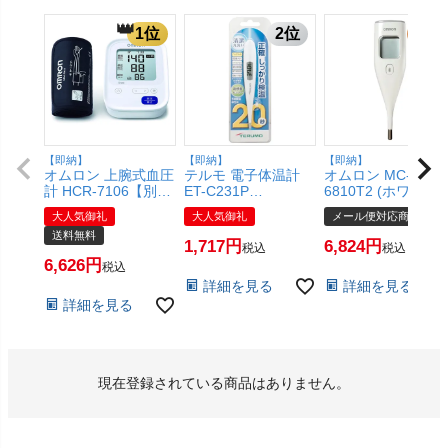
【即納】
【即納】
【即納】
オムロン 上腕式血圧
テルモ 電子体温計
オムロン MC-
計 HCR-7106【別途
ET-C231P
6810T2 (ホワイト)
延長保証契約可能】
(6048938)【SBT】
電子体温計 けんお
大人気御礼
大人気御礼
メール便対応商品
【宅配便送料無料】
くん 予測式【メー
送料無料
(6049508)
便対応商品】
1,717
6,824
税込
税込
【SBT】(6055742)
6,626
税込
詳細を見る
詳細を見る
詳細を見る
現在登録されている商品はありません。