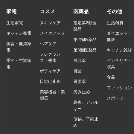
家電
コスメ
医薬品
その他
生活家電
スキンケア
指定第2類医
生活雑貨
薬品
キッチン家電
メイクアップ
ダイエット・
第2類医薬品
健康
美容・健康家
ヘアケア
電
第3類医薬品
キッチン雑貨
フレグラン
季節・空調家
ス・香水
風邪薬
インテリア・
電
寝具
ボディケア
目薬
食品
日焼け止め
胃腸薬
ファッション
美容機器・美
痛み止め
顔器
スポーツ
鼻炎、アレル
ギー
便秘、下痢止
め