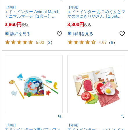
【即納】
【即納】
エド・インター Animal March
エド・インター おこめくんとマ
アニマルマーチ【1歳～】
マのおにぎりやさん【1.5歳
【Ed.Inter エドインター GENI
～】【Ed.Inter エドインター
3,960
3,300
税込
税込
ジェニ 知育 木のおもちゃ ルー
GENI ジェニ えほんトイっしょ
ピング】【SBT】 (6026353)
知育】【SBT】 (6023747)
詳細を見る
詳細を見る
5.00
（
2
）
4.67
（
6
）
【即納】
【即納】
エド・インター 2層パズルフィ
エド・インター しょくぱんくん