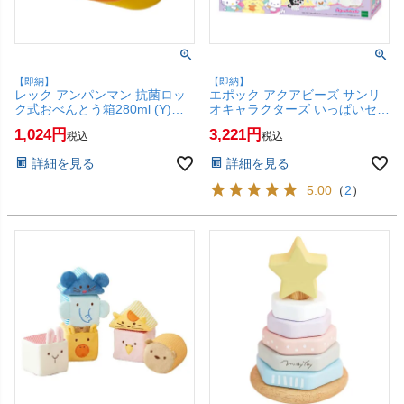
【即納】
【即納】
レック アンパンマン 抗菌ロッ
エポック アクアビーズ サンリ
ク式おべんとう箱280ml (Y)
オキャラクターズ いっぱいセッ
A00241【LEC お弁当箱 ランチ
ト AQ-S102【エポック 女の子
1,024
3,221
税込
税込
ボックス 子供用 こども用 電子
工作 クラフトホビー メイキン
レンジOK 食洗機OK イエロー
グホビー アクアビーズ】
詳細を見る
詳細を見る
黄色】【SBT】(6056447)
【SBT】(6056460)
5.00
（
2
）