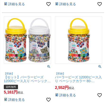
く アイロンビーズ】【SBT】
ズ アイロンでくっつく アイロ
詳細を見る
詳細を見る
(6062095)
ンビーズ】【SBT】(6060019)
【即納】
【即納】
【セット】パーラービーズ
パーラービーズ 12000ピース入
12000ピース入り ベーシックカ
り ベーシックカラー 80-
ラー & スモーキーカラー セッ
17580【5才以上】【カワダ
送料無料
2,552
税込
ト【5才以上】【カワダ
Kawada おもちゃ 女の子 ビー
5,161
Kawada おもちゃ 女の子 ビー
ズ アイロンでくっつく アイロ
税込
詳細を見る
ズ】【宅配便送料無料】
ンビーズ】【SBT】 (6060018)
詳細を見る
(6060018-set1)