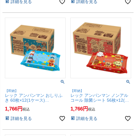
詳細を見る
詳細を見る
料】
【即納】
【即納】
レック アンパンマン おしりふ
レック アンパンマン ノンアル
き 60枚×12(1ケース)
コール 除菌シート 56枚×12(1
A00324【ベビー用品 お尻拭き
ケース) A00332【ウェットティ
1,766
1,766
税込
税込
ケース売り 箱 まとめ買い】
シュ LEC アンパンマン ケース
【SBT】 (6045202)
売り 箱 まとめ買い】【SBT】
詳細を見る
詳細を見る
(6045207)