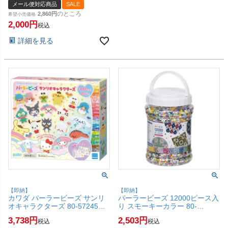
メール便対応商品
SALE
ーチパスケース【レビューで枚
のところ
2,860
数限定シールもらえる】 定期入
希望小売価格
れ 通勤 通学 高校生 中学生 女
2,000
税込
子高生 猫 ネコ ねこ 小銭入れ
小物入れ【メール便対応商品】
詳細を見る
【SBT】(6057763)
【即納】
【即納】
カワダ パーラービーズ サンリ
パーラービーズ 12000ピース入
オキャラクターズ 80-57245【5
り スモーキーカラー 80-
才以上】【Kawada おもちゃ 女
17581【5才以上】【カワダ
3,738
2,503
税込
税込
の子 ビーズ アイロンでくっつ
Kawada おもちゃ 女の子 ビー