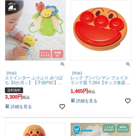
【即納】
【即納】
エドインター ふりふり みつば
レック アンパンマン フェイス
ち【6か月～】【子供PSC】
ランチ皿 T-264【キッズ食器 プ
【エド・インター Ed.Inter
レート ランチプレート お子様
送料無料
1,465
税込
GENI ジェニ 布のおもちゃ ふわ
ランチ 子供用 LEC】【SBT】
3,300
ふわトーイ ラトル ベビー 出産
(6043443)
税込
詳細を見る
祝い】【宅配便送料無料】
詳細を見る
(6058305)