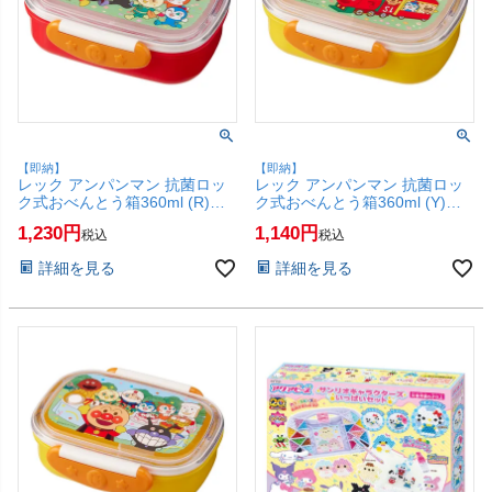
【即納】
【即納】
レック アンパンマン 抗菌ロッ
レック アンパンマン 抗菌ロッ
ク式おべんとう箱360ml (R)
ク式おべんとう箱360ml (Y)
A00244【LEC お弁当箱 ランチ
A00243【LEC お弁当箱 ランチ
1,230
1,140
税込
税込
ボックス 子供用 こども用 電子
ボックス 子供用 こども用 電子
レンジOK 食洗機OK レッド 赤
レンジOK 食洗機OK イエロー
詳細を見る
詳細を見る
色】【SBT】(6056450)
黄色】【SBT】(6056449)