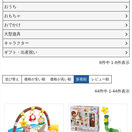
おうち
おもちゃ
おでかけ
大型遊具
キャラクター
ギフト・出産祝い
8
件中
1
-
8
件表示
並び替え
価格が安い順
価格が高い順
新着順
レビュー順
44
件中
1
-
44
件表示