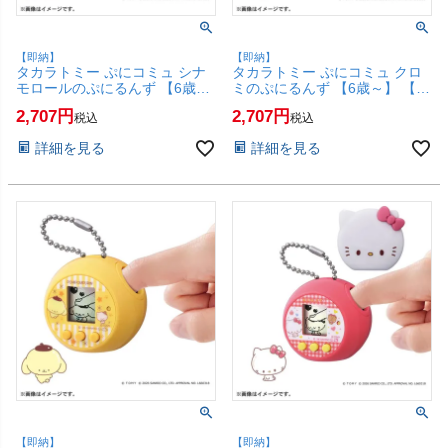
【即納】
【即納】
タカラトミー ぷにコミュ シナ
タカラトミー ぷにコミュ クロ
モロールのぷにるんず 【6歳
ミのぷにるんず 【6歳～】 【タ
～】 【タカラトミー ぷにるん
カラトミー ぷにるんず 女の子
2,707
2,707
税込
税込
ず 女の子 お世話 おもちゃ】
お世話 おもちゃ】【SBT】
【SBT】(6068118)
(6068117)
詳細を見る
詳細を見る
【即納】
【即納】