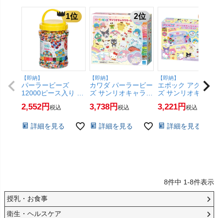
【即納】
【即納】
【即納】
パーラービーズ
カワダ パーラービー
エポック アクアビ
12000ピース入り ベ
ズ サンリオキャラク
ズ サンリオキャラ
ーシックカラー 80-
ターズ 80-57245【5
ターズ いっぱいセ
2,552
3,738
3,221
税込
税込
税込
17580【5才以上】
才以上】【Kawada
ト AQ-S102【エポ
【カワダ Kawada お
おもちゃ 女の子 ビ
ク 女の子 工作 クラ
もちゃ 女の子 ビー
ーズ アイロンでくっ
フトホビー メイキ
詳細を見る
詳細を見る
詳細を見る
ズ アイロンでくっつ
つく アイロンビー
グホビー アクアビ
く アイロンビーズ】
ズ】【SBT】
ズ】【SBT】
【SBT】 (6060018)
(6062095)
(6056460)
8
件中
1
-
8
件表示
授乳・お食事
衛生・ヘルスケア