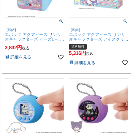
【即納】
【即納】
エポック アクアビーズ サンリ
エポック アクアビーズ サンリ
オキャラクターズ ビーズいっぱ
オキャラクターズ アイスクリー
いボックス AQ-S107 【6歳～】
ムパーティ AQ-S106 【6歳～】
3,832
送料無料
税込
【エポック アクアビーズ 女の
【エポック アクアビーズ 女の
5,316
子 工作 おもちゃ】【SBT】
子 工作 おもちゃ】【宅配便送
税込
詳細を見る
(6068130)
料無料】(6068129)
詳細を見る