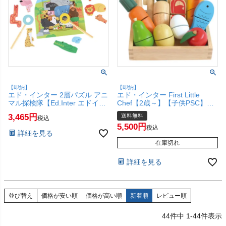
【即納】
【即納】
エド・インター 2層パズル アニ
エド・インター First Little
マル探検隊【Ed.Inter エドイン
Chef【2歳～】【子供PSC】
ター GENI ジェニ 木のパズル】
【Ed.Inter PETIT MARCHE エ
3,465
送料無料
税込
【3歳～】【SBT】
ドインター GENI ジェニ 木のお
5,500
もちゃ】【宅配便送料無料】
税込
詳細を見る
(6043006)
在庫切れ
詳細を見る
並び替え
価格が安い順
価格が高い順
新着順
レビュー順
44
件中
1
-
44
件表示