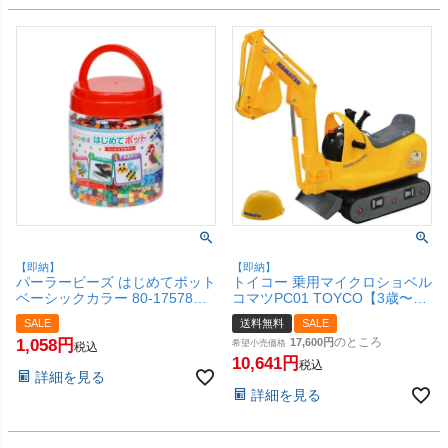
【即納】
【即納】
パーラービーズ はじめてポット
トイコー 乗用マイクロショベル
ベーシックカラー 80-17578【5
コマツPC01 TOYCO【3歳〜】
才以上】【約2,500ピース】
【乗用玩具 おもちゃ ショベル
SALE
送料無料
SALE
【カワダ Kawada おもちゃ 女
カー シャベルカー プレゼント
のところ
1,058
17,600
の子 ビーズ アイロンでくっつ
男の子 コマツ】【宅配便送料無
希望小売価格
税込
く アイロンビーズ】【SBT】
料】※他商品との同梱不可
10,641
税込
詳細を見る
(6060016)
(6016036)
詳細を見る