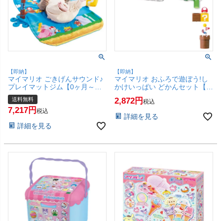
【即納】
【即納】
マイマリオ ごきげんサウンド♪
マイマリオ おふろで遊ぼう!し
プレイマットジム【0ヶ月～】
かけいっぱい どかんセット【2
【子供PSC】【タカラトミー ベ
歳～】【子供PSC】【タカラト
送料無料
2,872
税込
ビートイ ベビー プレイマット
ミー お風呂遊び バストイ】
7,217
出産祝い】※他商品との同梱不
【SBT】(6068175)
税込
詳細を見る
可【宅配便送料無料】
詳細を見る
(6068176)