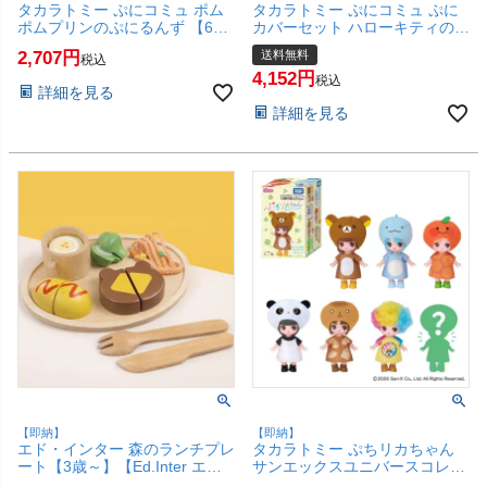
タカラトミー ぷにコミュ ポム
タカラトミー ぷにコミュ ぷに
ポムプリンのぷにるんず 【6歳
カバーセット ハローキティのぷ
～】 【タカラトミー ぷにるん
にるんず 【6歳～】 【タカラト
2,707
送料無料
税込
ず 女の子 お世話 おもちゃ】
ミー ぷにるんず 女の子 お世話
4,152
【SBT】(6068116)
おもちゃ】【宅配便送料無料】
税込
詳細を見る
(6068115)
詳細を見る
【即納】
【即納】
エド・インター 森のランチプレ
タカラトミー ぷちリカちゃん
ート【3歳～】【Ed.Inter エド
サンエックスユニバースコレク
インター GENI ジェニ 木のおも
ション【単品販売】【SBT】