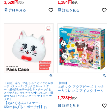
3,520
1,184
税込
税込
ちゃ おままごと はじめての知
(6068114)
育おままごとシリーズ】
詳細を見る
詳細を見る
【SBT】(6067842)
【即納】流行りのおしゃこぬいぐるみポ
【即納】
ーチパスケース♪フック型キーホルダ
エポック アクアビーズ ミッキ
ー・最長65cmリール付き・チャック付
ー＆フレンズ アイスクリームセ
き小物入れで使いやすい◆ふわふわで機
ット AQ-372【エポック 女の子
能性も◎【かわいいグッズ 女子高生 大
1,783
税込
工作 クラフトホビー メイキン
人気】
グホビー アクアビーズ】
【ぬいぐるみパスケース・
詳細を見る
【SBT】(6062098)
65cm伸びる・ポーチ付】おし
ゃこ リール付き ぬいぐるみポ