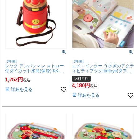
【即納】
【即納】
レック アンパンマン ストロー
エド・インター うさぎのアクテ
付ダイカット水筒(保冷) KK-
ィビティブック|taftoys(タフト
318 400ml 【LEC 遠足 水筒 子
イ)|布絵本【1.5歳～】
1,252
送料無料
税込
供用 お出かけ ワンタッチボタ
【Ed.Inter エドインター GENI
4,180
ン プラスチック製】【SBT】
ジェニ 布のおもちゃ 指先トレ
税込
詳細を見る
(6041996)
ーニング 出産祝い ベビー 布絵
詳細を見る
本】【宅配便送料無料】
(6057430)