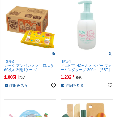
【即納】
【即納】
レック アンパンマン 手口ふき
ノエビア NOVノブ ベビー フォ
60枚×12個(1ケース)
ーミングソープ 300ml【SBT】
A00329【ウェットティシュ ウ
1,805
1,232
税込
税込
ェットシート ウェットティッシ
ュ LEC 手 口 ケース売り 箱】
詳細を見る
詳細を見る
【SBT】 (6045204)