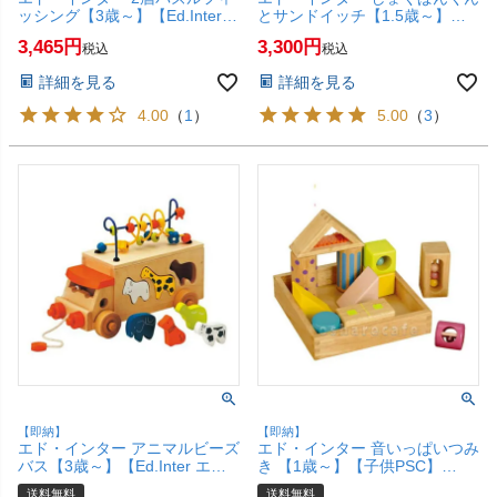
ッシング【3歳～】【Ed.Inter
とサンドイッチ【1.5歳～】
エドインター GENI ジェニ 木の
【Ed.Inter エドインター GENI
3,465
3,300
税込
税込
パズル】【SBT】 (6023339)
ジェニ えほんトイっしょ】
【SBT】 (6023338)
詳細を見る
詳細を見る
4.00
（
1
）
5.00
（
3
）
【即納】
【即納】
エド・インター アニマルビーズ
エド・インター 音いっぱいつみ
バス【3歳～】【Ed.Inter エド
き 【1歳～】【子供PSC】
インター GENI ジェニ 手・指先
【Ed.Inter エドインター GENI
送料無料
送料無料