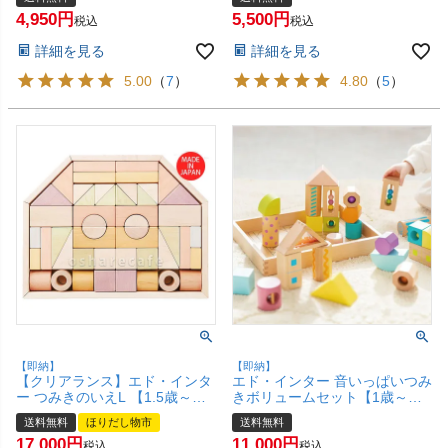
をつかうあそび 木のおもちゃ】
ジェニ 孫育 知育 つみき 積み木
4,950
5,500
【宅配便送料無料】 (6022091)
積木】【宅配便送料無料】
税込
税込
(6020932)
詳細を見る
詳細を見る
5.00
（
7
）
4.80
（
5
）
【即納】
【即納】
【クリアランス】エド・インタ
エド・インター 音いっぱいつみ
ー つみきのいえL 【1.5歳～】
きボリュームセット【1歳～】
【Ed.Inter エドインター GENI
【子供PSC】【Ed.Inter エドイ
送料無料
ほりだし物市
送料無料
ジェニ NIHON 日本製 MADE IN
ンター GENI ジェニ 知育 つみ
17,000
11,000
JAPAN 知育 つみき 積み木 積
き 積み木 積木】【宅配便送料
税込
税込