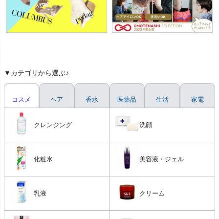
▼カテゴリから選ぶ♪
コスメ
ヘア
香水
医薬品
生活
家電
クレンジング
洗顔
化粧水
美容液・ジェル
乳液
クリーム