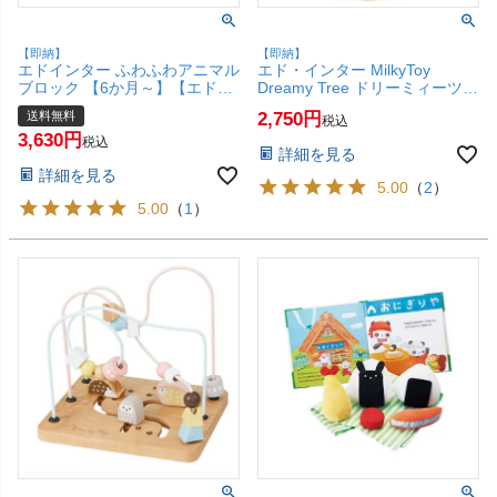
【即納】
【即納】
エドインター ふわふわアニマル
エド・インター MilkyToy
ブロック 【6か月～】【エド・
Dreamy Tree ドリーミィーツリ
インター Ed.Inter GENI ジェニ
ー【1歳～】【子供PSC】
送料無料
2,750
税込
布のおもちゃ ふわふわトーイ
【Ed.Inter エドインター GENI
3,630
知育 ベビー 出産祝い どうぶつ
ジェニ 木のおもちゃ ベビー 出
税込
詳細を見る
動物】【宅配便送料無料】
産祝い】【SBT】 (6028965)
詳細を見る
(6055780)
5.00
（
2
）
5.00
（
1
）