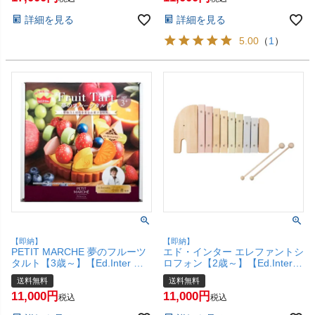
木】【宅配便送料無料】
無料】(6053352)
詳細を見る
詳細を見る
(6020926)
5.00
（
1
）
【即納】
【即納】
PETIT MARCHE 夢のフルーツ
エド・インター エレファントシ
タルト【3歳～】【Ed.Inter エ
ロフォン【2歳～】【Ed.Inter
ドインター GENI ジェニ プチマ
エドインター GENI ジェニ 楽
送料無料
送料無料
ルシェ 木のままごとあそび お
器】【宅配便送料無料】
11,000
11,000
ままごと 木のおもちゃ 女の
税込
税込
子】(6049059)【宅配便送料無