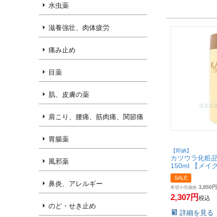
水虫薬
滋養強壮、肉体疲労
痛み止め
目薬
肌、皮膚の薬
肩こり、腰痛、筋肉痛、関節痛
胃腸薬
【即納】
カツウラ化粧品
風邪薬
150ml 【メ
Gシリーズ【S
SALE
鼻炎、アレルギー
3,850
希望小売価格
2,307
税込
のど・せき止め
詳細を見る