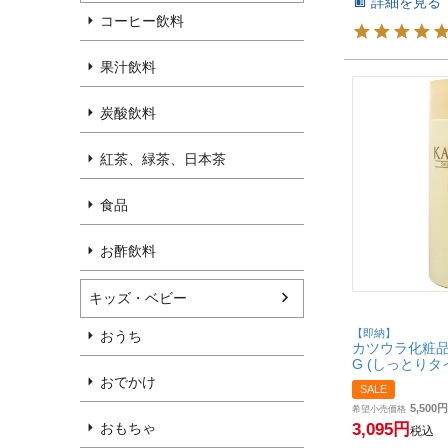
詳細を見る
コーヒー飲料
果汁飲料
炭酸飲料
紅茶、緑茶、日本茶
食品
お酢飲料
キッズ・ベビー
【即納】
おうち
カツウラ化粧品
G (しっとりタイ
水】
おでかけ
SALE
Gシリーズ【SBT】
5,500
希望小売価格
3,095
おもちゃ
税込