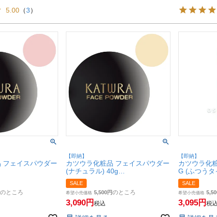
5.00
（
3
）
【即納】
【即納】
 フェイスパウダー
カツウラ化粧品 フェイスパウダー
カツウラ化
(ナチュラル) 40g
G (ふつうタイ
い仕上がりタイプ
Gシリーズ 軽い仕上がりタイプ
水】
SALE
SALE
【SBT】
Gシリーズ【
のところ
のところ
5,500
5,50
希望小売価格
希望小売価格
3,090
3,095
税込
税