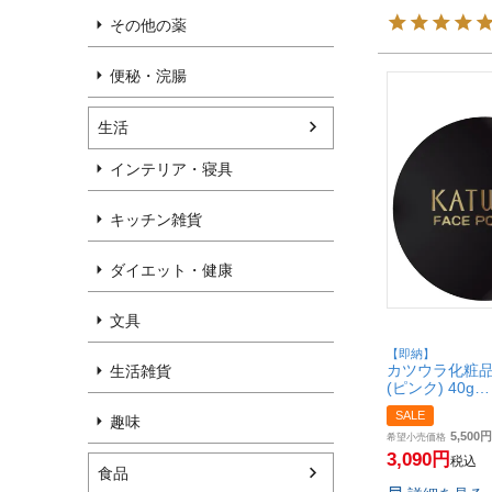
その他の薬
便秘・浣腸
生活
インテリア・寝具
キッチン雑貨
ダイエット・健康
文具
【即納】
カツウラ化粧品
生活雑貨
(ピンク) 40g
Gシリーズ 軽
SALE
趣味
【SBT】
5,500
希望小売価格
3,090
税込
食品