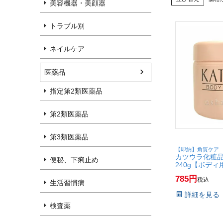
美容機器・美顔器
トラブル別
ネイルケア
医薬品
指定第2類医薬品
第2類医薬品
第3類医薬品
【即納】角質ケア
カツウラ化粧品
便秘、下痢止め
240g【ボデ
ーズ【SBT】
785
税込
生活習慣病
詳細を見る
検査薬