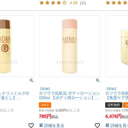
4.00
（
2
）
【即納】
【即納】
 クリンミルクG
カツウラ化粧品 ボディローション
カツウラ化粧品
イク落とし】
150ml 【ボディ用ローション】
【角質ケア
BT】
Gシリーズ【SBT】
Gシリーズ
SALE
送料無料
S
のところ
のところ
1,320
7,70
希望小売価格
希望小売価格
785
4,476
税込
税
詳細を見る
詳細を見