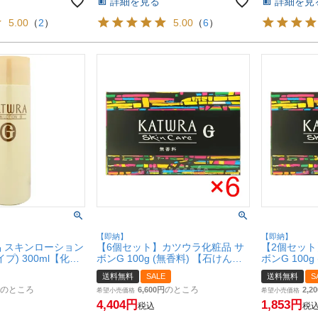
詳細を見る
詳細を見
5.00
（
2
）
5.00
（
6
）
【即納】
【即納】
 スキンローション
【6個セット】カツウラ化粧品 サ
【2個セット
プ) 300ml【化粧
ボンG 100g (無香料) 【石けん】
ボンG 100
Gシリーズ【宅配便送料無料】
Gシリーズ
送料無料
SALE
送料無料
S
 (6003083)
(6003065-set6)
(6003065-se
のところ
のところ
6,600
2,20
希望小売価格
希望小売価格
4,404
1,853
税込
税