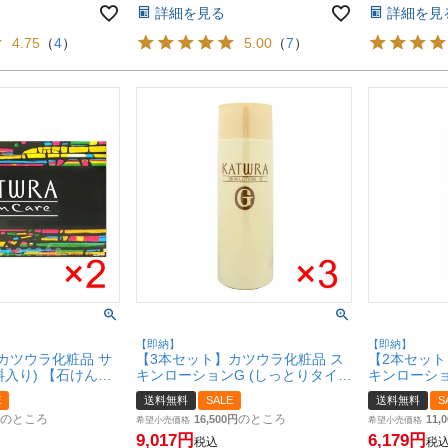
詳細を見る
詳細を見
4.75
（
4
）
5.00
（
7
）
【即納】
【即納】
カツウラ化粧品 サ
【3本セット】カツウラ化粧品 ス
【2本セット
香料入り) 【石けん】
キンローションG (しっとりタイ
キンローショ
宅配便送料無料】
プ) 300ml×3個 【化粧水】
プ) 300ml
E
送料無料
SALE
送料無料
S
)
Gシリーズ【宅配便送料無料】
Gシリーズ
のところ
のところ
16,500
11,0
(6003083-set3)
希望小売価格
(6003083-se
希望小売価格
9,017
6,179
税込
税