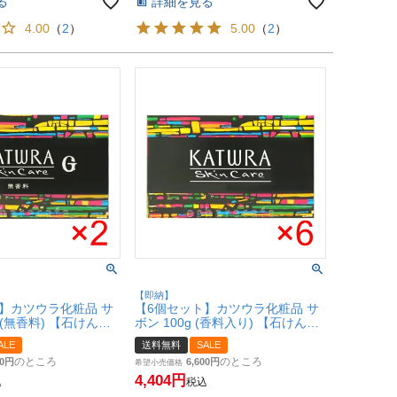
る
詳細を見る
4.00
（
2
）
5.00
（
2
）
【即納】
】カツウラ化粧品 サ
【6個セット】カツウラ化粧品 サ
g (無香料) 【石けん】
ボン 100g (香料入り) 【石けん】
【宅配便送料無料】
Gシリーズ【宅配便送料無料】
ALE
送料無料
SALE
t2)
(6003062-set6)
のところ
のところ
0
6,600
希望小売価格
4,404
込
税込