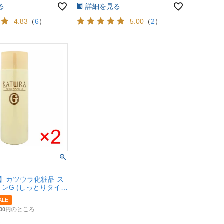
る
詳細を見る
4.83
（
6
）
5.00
（
2
）
】カツウラ化粧品 ス
ンG (しっとりタイ
×2個 【化粧水】
ALE
【宅配便送料無料】
のところ
00
t2)
込