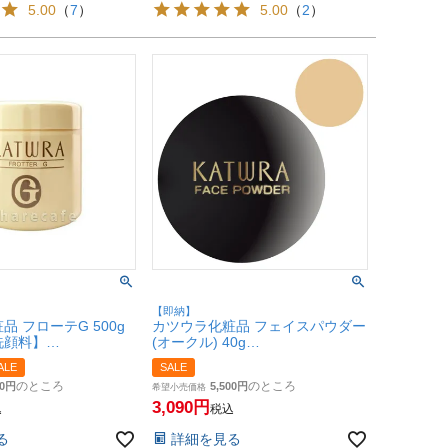
5.00
（
7
）
5.00
（
2
）
【即納】
 フローテG 500g
カツウラ化粧品 フェイスパウダー
洗顔料】
(オークル) 40g
【宅配便送料無料】
Gシリーズ 軽い仕上がりタイプ
ALE
SALE
【SBT】
のところ
のところ
0
5,500
希望小売価格
3,090
込
税込
る
詳細を見る