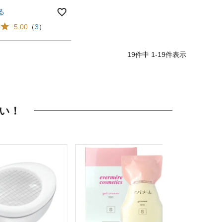
る
5.00
（
3
）
19
件中
1
-
19
件表示
い！