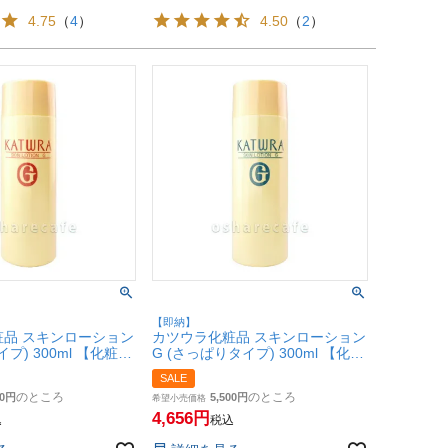
4.75
（
4
）
4.50
（
2
）
【即納】
粧品 スキンローション
カツウラ化粧品 スキンローション
プ) 300ml 【化粧
G (さっぱりタイプ) 300ml 【化粧
水】
SALE
SBT】
Gシリーズ【SBT】
のところ
のところ
0
5,500
希望小売価格
4,656
込
税込