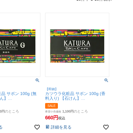
【即納】
 サボン 100g (無
カツウラ化粧品 サボン 100g (香
けん】
料入り) 【石けん】
SBT】
Gシリーズ【SBT】
SALE
のところ
のところ
0
1,100
希望小売価格
660
税込
る
詳細を見る