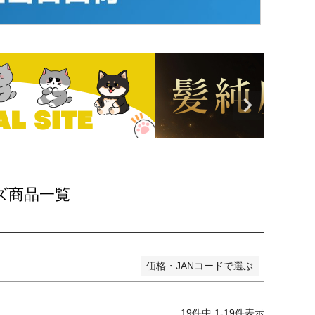
品
し商品を表示しない
JANコード
ズ商品一覧
価格・JANコードで選ぶ
19
件中
1
-
19
件表示