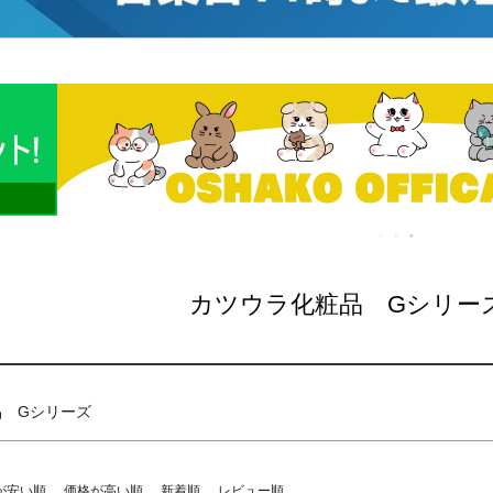
ド
在庫なし商
在庫な
商品番号/
〜
カツウラ化粧品 Gシリー
検索
品 Gシリーズ
が安い順
価格が高い順
新着順
レビュー順