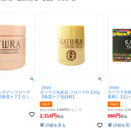
【即納】
【即納】
 ボディフローテ
カツウラ化粧品 フローテG 220g
カツウラ化粧品
ィ用角質ケア】Gシリ
【角質ケア洗顔料】
香料) 【石
Gシリーズ【SBT】
Gシリーズ【
SALE
SALE
のところ
3,850
1,10
希望小売価格
希望小売価格
2,314
660
税込
税込
詳細を見る
詳細を見