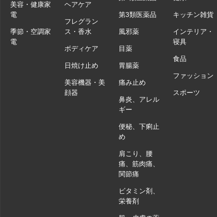
美容・健康家
ヘアケア
電
第3類医薬品
キッチン雑貨
フレグラン
季節・空調家
ス・香水
風邪薬
インテリア・
電
寝具
ボディケア
目薬
食品
日焼け止め
胃腸薬
ファッション
美容機器・美
痛み止め
顔器
スポーツ
鼻炎、アレル
ギー
便秘、下痢止
め
肩こり、腰
痛、筋肉痛、
関節痛
ビタミン剤、
栄養剤