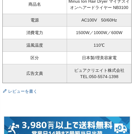
Minus Ion Hair Dryer マイナスイ
商品名
オンヘアードライヤー NB3100
電源
AC100V 50/60Hz
消費電力
1500W／1000W／600W
温風温度
110℃
区分
日本製/理美容家電
ピュアクリエイト株式会社
広告文責
TEL:050-5574-1398
レビューを書く