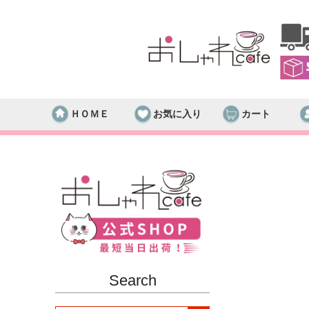
ＨＯＭＥ
お気に入り
カート
Search