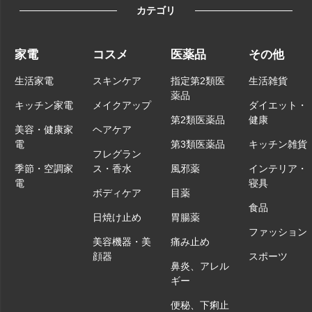
カテゴリ
家電
コスメ
医薬品
その他
生活家電
スキンケア
指定第2類医
生活雑貨
薬品
キッチン家電
メイクアップ
ダイエット・
第2類医薬品
健康
美容・健康家
ヘアケア
電
第3類医薬品
キッチン雑貨
フレグラン
季節・空調家
ス・香水
風邪薬
インテリア・
電
寝具
ボディケア
目薬
食品
日焼け止め
胃腸薬
ファッション
美容機器・美
痛み止め
顔器
スポーツ
鼻炎、アレル
ギー
便秘、下痢止