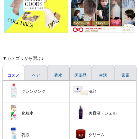
▼カテゴリから選ぶ♪
コスメ
ヘア
香水
医薬品
生活
家電
クレンジング
洗顔
化粧水
美容液・ジェル
乳液
クリーム