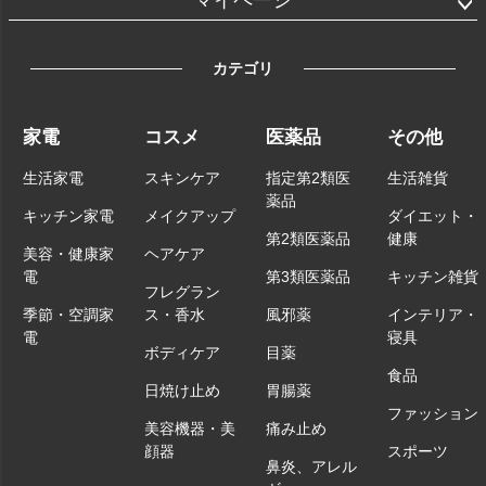
マイページ
カテゴリ
家電
コスメ
医薬品
その他
生活家電
スキンケア
指定第2類医
生活雑貨
薬品
キッチン家電
メイクアップ
ダイエット・
第2類医薬品
健康
美容・健康家
ヘアケア
電
第3類医薬品
キッチン雑貨
フレグラン
季節・空調家
ス・香水
風邪薬
インテリア・
電
寝具
ボディケア
目薬
食品
日焼け止め
胃腸薬
ファッション
美容機器・美
痛み止め
顔器
スポーツ
鼻炎、アレル