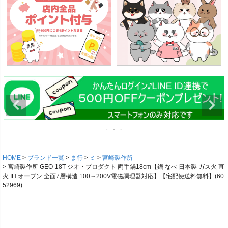
HOME
ブランド一覧
ま行
ミ
宮崎製作所
宮崎製作所 GEO-18T ジオ・プロダクト 両手鍋18cm【鍋 なべ 日本製 ガス火 直
火 IH オーブン 全面7層構造 100～200V電磁調理器対応】【宅配便送料無料】(60
52969)