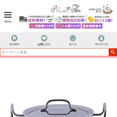
MENU
ＨＯＭＥ
お気に入り
カート
マイページ