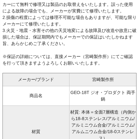
カーにて無料で修理又は製品のお取替えをいたします。誤った使用
による故障の場合でも、メーカーが実費にて修理いたします。
2.損傷の程度によっては修理不可能な場合もありますが、可能な限り
メーカーにて修理いたします。
3.火災・地震・水害その他の天災地変による故障及び改造や故意に破
損した場合は、保証期間内でもメーカーでの保証はいたしかねます
旨、あらかじめご了承ください。
※保証の詳細については、直接メーカー（宮崎製作所）にてご確認
を行って頂きますようよろしくお願いいたします。
メーカー/ブランド
宮崎製作所
GEO-18T ジオ・プロダクト 両手
商品名
鍋
材質: 本体＝全面7層構造（内側か
ら18-8ステンレス/アルミニウム/
アルミニウム合金/アルミニウム/
材質
アルムニウム合金/18-0ステンレ
ス）