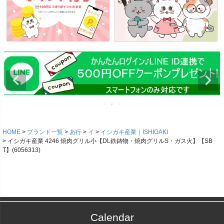
HOME
ブランド一覧
あ行
イ
イシガキ産業｜ISHIGAKI
イシガキ産業 4246 焼肉グリル小【DL鉄鋳物・焼肉グリルS・ガス火】【SB
T】(6056313)
Calendar