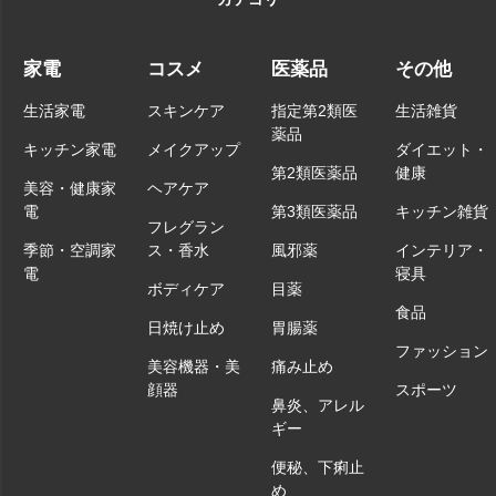
家電
コスメ
医薬品
その他
生活家電
スキンケア
指定第2類医
生活雑貨
薬品
キッチン家電
メイクアップ
ダイエット・
第2類医薬品
健康
美容・健康家
ヘアケア
電
第3類医薬品
キッチン雑貨
フレグラン
季節・空調家
ス・香水
風邪薬
インテリア・
電
寝具
ボディケア
目薬
食品
日焼け止め
胃腸薬
ファッション
美容機器・美
痛み止め
顔器
スポーツ
鼻炎、アレル
ギー
便秘、下痢止
め