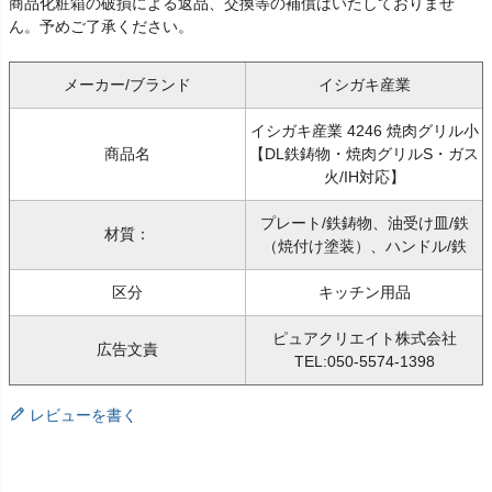
商品化粧箱の破損による返品、交換等の補償はいたしておりませ
ん。予めご了承ください。
メーカー/ブランド
イシガキ産業
イシガキ産業 4246 焼肉グリル小
商品名
【DL鉄鋳物・焼肉グリルS・ガス
火/IH対応】
プレート/鉄鋳物、油受け皿/鉄
材質：
（焼付け塗装）、ハンドル/鉄
区分
キッチン用品
ピュアクリエイト株式会社
広告文責
TEL:050-5574-1398
レビューを書く