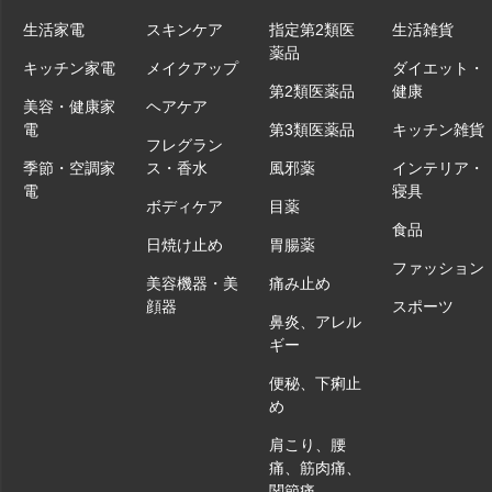
生活家電
スキンケア
指定第2類医
生活雑貨
薬品
キッチン家電
メイクアップ
ダイエット・
第2類医薬品
健康
美容・健康家
ヘアケア
電
第3類医薬品
キッチン雑貨
フレグラン
季節・空調家
ス・香水
風邪薬
インテリア・
電
寝具
ボディケア
目薬
食品
日焼け止め
胃腸薬
ファッション
美容機器・美
痛み止め
顔器
スポーツ
鼻炎、アレル
ギー
便秘、下痢止
め
肩こり、腰
痛、筋肉痛、
関節痛