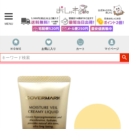
MENU
ＨＯＭＥ
お気に入り
カート
マイページ