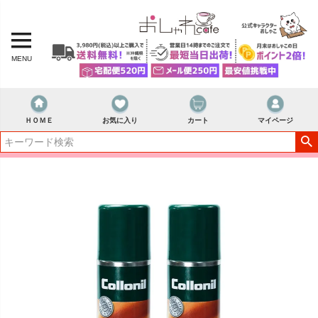
MENU
ＨＯＭＥ
お気に入り
カート
マイページ