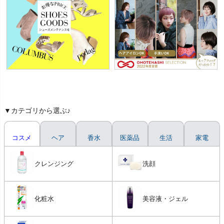
▼カテゴリから選ぶ♪
コスメ
ヘア
香水
医薬品
生活
家電
クレンジング
洗顔
化粧水
美容液・ジェル