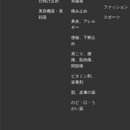
日焼け止め
胃腸薬
ファッション
美容機器・美
痛み止め
顔器
スポーツ
鼻炎、アレル
ギー
便秘、下痢止
め
肩こり、腰
痛、筋肉痛、
関節痛
ビタミン剤、
栄養剤
肌、皮膚の薬
のど・口・う
がい薬