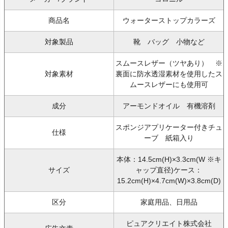
商品名
ウォーターストップカラーズ
対象製品
靴 バッグ 小物など
スムースレザー（ツヤあり） ※
対象素材
裏面に防水透湿素材を使用したス
ムースレザーにも使用可
成分
アーモンドオイル 有機溶剤
スポンジアプリケーター付きチュ
仕様
ーブ 紙箱入り
本体：14.5cm(H)×3.3cm(W ※キ
サイズ
ャップ直径)ケース：
15.2cm(H)×4.7cm(W)×3.8cm(D)
区分
家庭用品、日用品
ピュアクリエイト株式会社