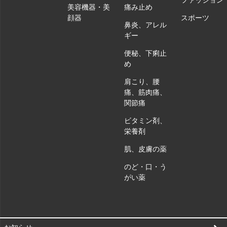
ファッション
美容機器・美
痛み止め
顔器
スポーツ
鼻炎、アレル
ギー
便秘、下痢止
め
肩こり、腰
痛、筋肉痛、
関節痛
ビタミン剤、
栄養剤
肌、皮膚の薬
のど・口・う
がい薬