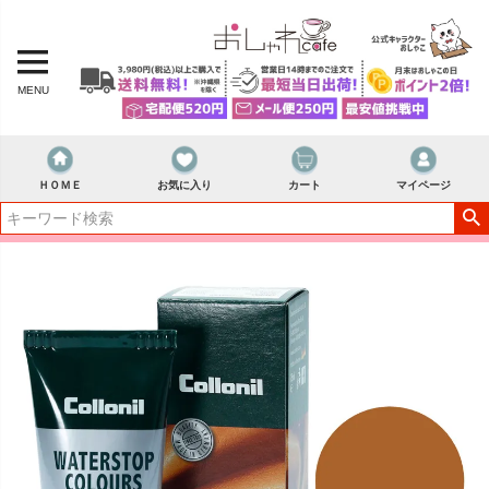
MENU
ＨＯＭＥ
お気に入り
カート
マイページ