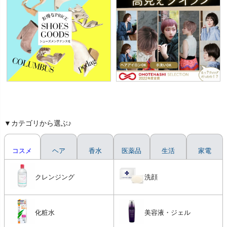
▼カテゴリから選ぶ♪
コスメ
ヘア
香水
医薬品
生活
家電
クレンジング
洗顔
化粧水
美容液・ジェル