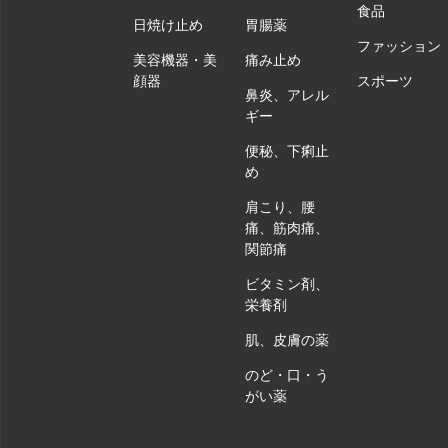
食品
日焼け止め
胃腸薬
ファッション
美容機器・美
痛み止め
顔器
スポーツ
鼻炎、アレル
ギー
便秘、下痢止
め
肩こり、腰
痛、筋肉痛、
関節痛
ビタミン剤、
栄養剤
肌、皮膚の薬
のど・口・う
がい薬