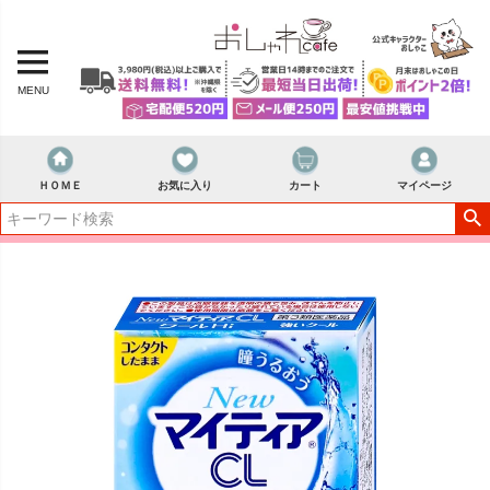
MENU
ＨＯＭＥ
お気に入り
カート
マイページ