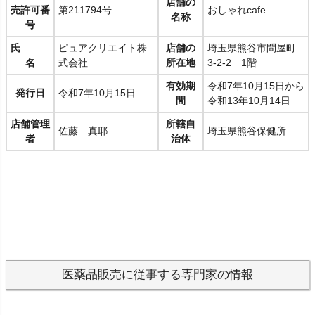
店舗の
売許可番
第211794号
おしゃれcafe
名称
号
氏
ピュアクリエイト株
店舗の
埼玉県熊谷市問屋町
名
式会社
所在地
3-2-2 1階
有効期
令和7年10月15日から
発行日
令和7年10月15日
間
令和13年10月14日
店舗管理
所轄自
佐藤 真耶
埼玉県熊谷保健所
者
治体
医薬品販売に従事する専門家の情報