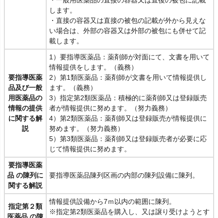
・一般用医薬品の直接の容器又は直後の被包に記載
します。
・直接の容器又は直接の被包の記載が外から見えな
い場合は、外部の容器又は外部の被包にも併せて記
載します。
1）要指導医薬品：薬剤師が対面にて、文書を用いて
情報提供をします。（義務）
要指導医薬
2）第1類医薬品：薬剤師が文書を用いて情報提供し
品及び一般
ます。（義務）
用医薬品の
3）指定第2類医薬品：積極的に薬剤師又は登録販売
情報の提供
者が情報提供に努めます。（努力義務）
に関する解
4）第2類医薬品：薬剤師又は登録販売が情報提供に
説
努めます。（努力義務）
5）第3類医薬品：薬剤師又は登録販売者が必要に応
じて情報提供に努めます。
要指導医薬
品 の陳列に
要指導医薬品陳列区画の内部の陳列設備に陳列。
関する解説
情報提供設備から7ｍ以内の範囲に陳列。
指定第２類
※指定第2類医薬品を購入し、又は譲り受けようとす
医薬品 の陳