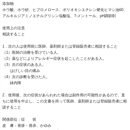
添加物
ホウ酸、ホウ砂、ヒプロメロース、ポリオキシエチレン硬化ヒマシ油60、
アルキルジアミノエチルグリシン塩酸塩、?‐メントール、pH調節剤
使用上の注意
相談すること
1．次の人は使用前に医師、薬剤師または登録販売者に相談すること
（1）医師の治療を受けている人。
（2）薬などによりアレルギー症状を起こしたことがある人。
（3）次の症状のある人。
はげしい目の痛み
（4）次の診断を受けた人。
緑内障
2．使用後、次の症状があらわれた場合は副作用の可能性があるので、直
ちに使用を中止し、この文書を持って医師、薬剤師または登録販売者に相
談すること
関係部位：症 状
皮 膚：発疹・発赤、かゆみ