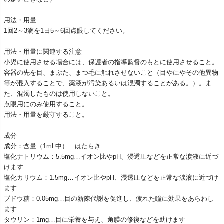
用法・用量
1回2～3滴を1日5～6回点眼してください。
用法・用量に関連する注意
小児に使用させる場合には、保護者の指導監督のもとに使用させること。
容器の先を目、まぶた、まつ毛に触れさせないこと（目やにやその他異物
等が混入することで、薬液が汚染あるいは混濁することがある。）。ま
た、混濁したものは使用しないこと。
点眼用にのみ使用すること。
用法・用量を厳守すること。
成分
成分：含量（1mL中）…はたらき
塩化ナトリウム：5.5mg…イオン比やpH、浸透圧などを正常な涙液に近づ
けます
塩化カリウム：1.5mg…イオン比やpH、浸透圧などを正常な涙液に近づけ
ます
ブドウ糖：0.05mg…目の新陳代謝を促進し、疲れた瞳に効果をあらわし
ます
タウリン：1mg…目に栄養を与え、角膜の修復などを助けます