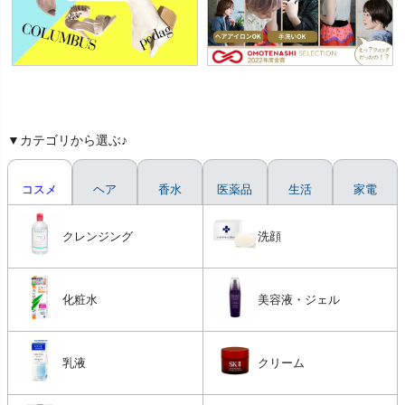
▼カテゴリから選ぶ♪
コスメ
ヘア
香水
医薬品
生活
家電
クレンジング
洗顔
化粧水
美容液・ジェル
乳液
クリーム