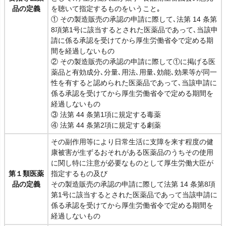
品の定義
を聴いて指定するものをいうこと｡
① その製造販売の承認の申請に際して､法第 14 条第
8項第1号に該当するとされた医薬品であって､当該申
請に係る承認を受けてから厚生労働省令で定める期
間を経過しないもの
② その製造販売の承認の申請に際して①に掲げる医
薬品と有効成分､分量､用法､用量､効能､効果等が同一
性を有すると認められた医薬品であって､当該申請に
係る承認を受けてから厚生労働省令で定める期間を
経過しないもの
③ 法第 44 条第1項に規定する毒薬
④ 法第 44 条第2項に規定する劇薬
その副作用等により日常生活に支障を来す程度の健
康被害が生ずるおそれがある医薬品のうちその使用
に関し特に注意が必要なものとして厚生労働大臣が
第１類医薬
指定するもの及び
品の定義
その製造販売の承認の申請に際して法第 14 条第8項
第1号に該当するとされた医薬品であって当該申請に
係る承認を受けてから厚生労働省令で定める期間を
経過しないもの