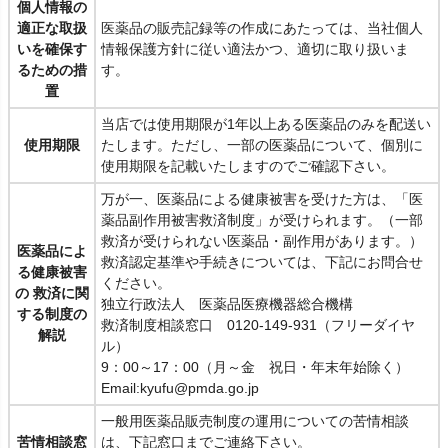
個人情報の
適正な取扱
医薬品の販売記録等の作成にあたっては、当社個人
いを確保す
情報保護方針に従い適法かつ、適切に取り扱いま
るための措
す。
置
当店では使用期限が1年以上ある医薬品のみを配送い
使用期限
たします。ただし、一部の医薬品について、個別に
使用期限を記載いたしますのでご確認下さい。
万が一、医薬品による健康被害を受けた方は、「医
薬品副作用被害救済制度」が受けられます。（一部
救済が受けられない医薬品・副作用があります。）
医薬品によ
救済認定基準や手続きについては、下記にお問合せ
る健康被害
ください。
の 救済に関
独立行政法人 医薬品医療機器総合機構
する制度の
救済制度相談窓口 0120-149-931（フリーダイヤ
解説
ル）
9：00～17：00（月～金 祝日・年末年始除く）
Email:kyufu@pmda.go.jp
一般用医薬品販売制度の運用についての苦情相談
苦情相談窓
は、下記窓口までご連絡下さい。