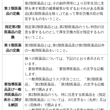
第2類医薬品とは､その副作用等により日常生活に支
第２類医薬
障を来す程度の健康被害が生ずるおそれがある医薬
品の定義
品(第1類医薬品を除く｡)であって厚生労働大臣が指
定するものをいうこと｡
指定第2類
指定第2類医薬品とは､第2類医薬品のうち､特別の注
医薬品の定
意を要するものとして厚生労働大臣が指定するもの
義
をいうこと｡
第３類医薬
第3類医薬品とは､第1類医薬品及び第2類医薬品以外
品の定義
の一般用医薬品をいうこと｡
個々の医薬品については、下記のとおり表示されて
います。
・要指導医薬品は、「要指導医薬品」の文字を記載
します。
・一般用医薬品はリスク区分ごとに、「第1類医薬
要指導医薬
品」「第2類医薬品」「第3類医薬品」の文字を記載
品及び一般
し、枠で囲みます。
用医薬品の
・第2類医薬品のうち、特に注意する医薬品を（指定
表示 に関す
第2類医薬品）については、2の文字を○（丸枠）又は
る解説
□（四角枠）で囲みます。