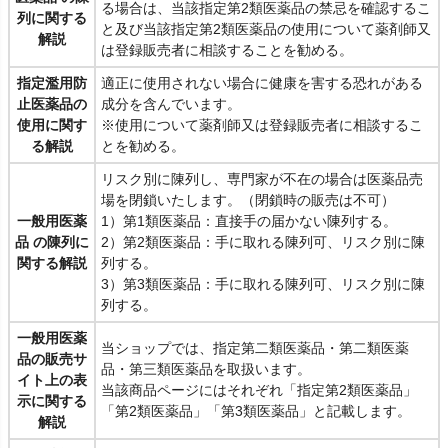
る場合は、当該指定第2類医薬品の禁忌を確認するこ
列に関する
と及び当該指定第2類医薬品の使用について薬剤師又
解説
は登録販売者に相談することを勧める。
指定濫用防
適正に使用されない場合に健康を害する恐れがある
止医薬品の
成分を含んでいます。
使用に関す
※使用について薬剤師又は登録販売者に相談するこ
る解説
とを勧める。
リスク別に陳列し、専門家が不在の場合は医薬品売
場を閉鎖いたします。（閉鎖時の販売は不可）
一般用医薬
1）第1類医薬品：直接手の届かない陳列する。
品 の陳列に
2）第2類医薬品：手に取れる陳列可、リスク別に陳
関する解説
列する。
3）第3類医薬品：手に取れる陳列可、リスク別に陳
列する。
一般用医薬
当ショップでは、指定第二類医薬品・第二類医薬
品の販売サ
品・第三類医薬品を取扱います。
イト上の表
当該商品ページにはそれぞれ「指定第2類医薬品」
示に関する
「第2類医薬品」「第3類医薬品」と記載します。
解説