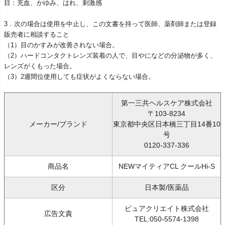
目：充血、かゆみ、はれ、刺激感
3．次の場合は使用を中止し、この文書を持って医師、薬剤師または登録
販売者に相談すること
（1）目のかすみが改善されない場合。
（2）ハードコンタクトレンズ装着の人で、目やになどの分泌物が多く、
レンズがくもった場合。
（3）2週間位使用しても症状がよくならない場合。
第一三共ヘルスケア株式会社
〒103-8234
メーカー/ブランド
東京都中央区日本橋三丁目14番10
号
0120-337-336
商品名
NEWマイティアCL クールHi-S
区分
日本製/医薬品
ピュアクリエイト株式会社
広告文責
TEL:050-5574-1398