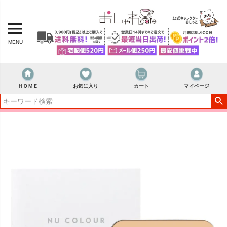
MENU
ＨＯＭＥ
お気に入り
カート
マイページ