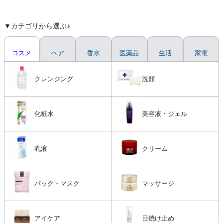
▼カテゴリから選ぶ♪
コスメ
ヘア
香水
医薬品
生活
家電
クレンジング
洗顔
化粧水
美容液・ジェル
乳液
クリーム
パック・マスク
マッサージ
アイケア
日焼け止め