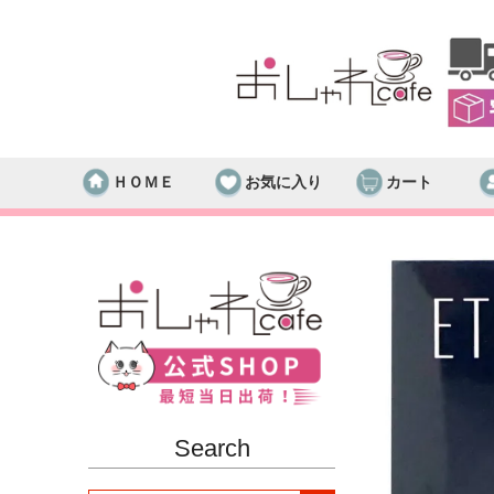
ＨＯＭＥ
お気に入り
カート
Search