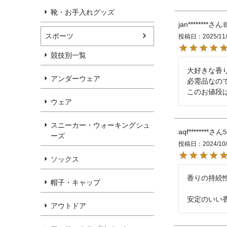
靴・お手入れグッズ
jan********
スポーツ
投稿日
2025/11
競技別一覧
大好きな香り
アンダーウェア
必需品なので
このお値段
ウェア
スニーカー・ウォーキングシュ
aqf********
ーズ
投稿日
2024/10
ソックス
香りの持続性
帽子・キャップ
安定のいい
アウトドア