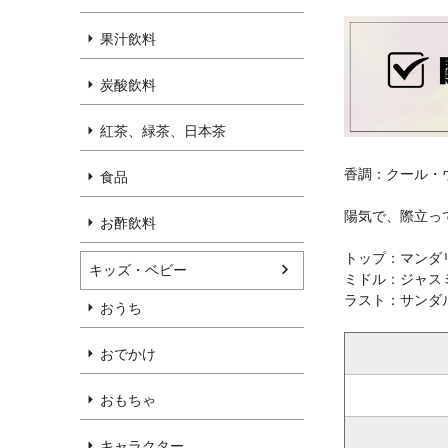
果汁飲料
炭酸飲料
紅茶、緑茶、日本茶
香調：クール・
食品
陽気で、際立っ
お酢飲料
トップ：マンダ
キッズ・ベビー
ミドル：ジャス
ラスト：サンダ
おうち
おでかけ
おもちゃ
キャラクター