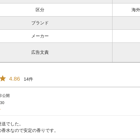
区分
海外
ブランド
メーカー
広告文責
4.86
14
非公開
/30
送でした。

の香水なので安定の香りです。