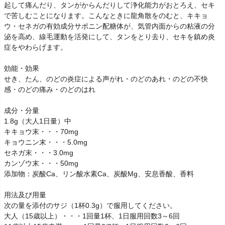
起して痛んだり、タンがからんだりして浄化能力がおとろえ、セキ
で苦しむことになります。こんなときに龍角散をのむと、キキョ
ウ・セネガの有効成分サポニン配糖体が、気管内面からの粘液の分
泌を高め、線毛運動を活発にして、タンをとり去り、セキを鎮め炎
症をやわらげます。
効能・効果
せき、たん、のどの炎症による声がれ・のどのあれ・のどの不快
感・のどの痛み・のどのはれ
成分・分量
1.8g（大人1日量）中
キキョウ末・・・70mg
キョウニン末・・・5.0mg
セネガ末・・・3.0mg
カンゾウ末・・・50mg
添加物：炭酸Ca、リン酸水素Ca、炭酸Mg、安息香酸、香料
用法及び用量
次の量を添付のサジ（1杯0.3g）で服用してください。
大人（15歳以上）・・・1回量1杯、1日服用回数3～6回