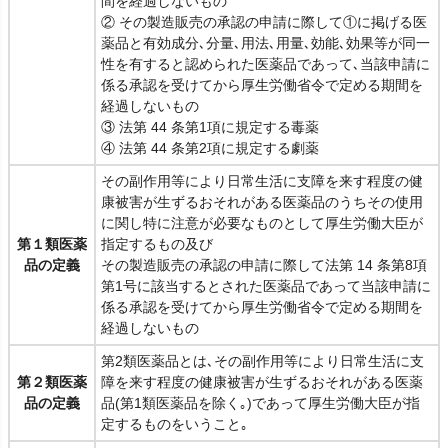
間を経過しないもの
② その製造販売の承認の申請に際して①に掲げる医
薬品と有効成分､分量､用法､用量､効能､効果等が同一
性を有すると認められた医薬品であって､当該申請に
係る承認を受けてから厚生労働省令で定める期間を
経過しないもの
③ 法第 44 条第1項に規定する毒薬
④ 法第 44 条第2項に規定する劇薬
その副作用等により日常生活に支障を来す程度の健
康被害が生ずるおそれがある医薬品のうちその使用
に関し特に注意が必要なものとして厚生労働大臣が
第１類医薬
指定するもの及び
品の定義
その製造販売の承認の申請に際して法第 14 条第8項
第1号に該当するとされた医薬品であって当該申請に
係る承認を受けてから厚生労働省令で定める期間を
経過しないもの
第2類医薬品とは､その副作用等により日常生活に支
第２類医薬
障を来す程度の健康被害が生ずるおそれがある医薬
品の定義
品(第1類医薬品を除く｡)であって厚生労働大臣が指
定するものをいうこと｡