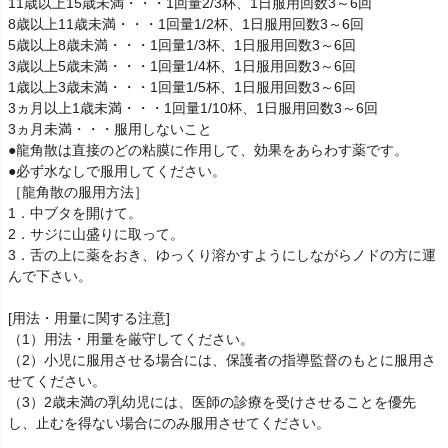
11歳以上15歳未満・・・1回量2/3杯、1日服用回数3～6回
8歳以上11歳未満・・・1回量1/2杯、1日服用回数3～6回
5歳以上8歳未満・・・1回量1/3杯、1日服用回数3～6回
3歳以上5歳未満・・・1回量1/4杯、1日服用回数3～6回
1歳以上3歳未満・・・1回量1/5杯、1日服用回数3～6回
3ヵ月以上1歳未満・・・1回量1/10杯、1日服用回数3～6回
3ヵ月未満・・・服用しないこと
●龍角散は直接のどの粘膜に作用して、効果をあらわす薬です。
●必ず水なしで服用してください。
［龍角散の服用方法］
1．中ブタを開けて。
2．サジに山盛りに取って。
3．舌の上に薬をおき、ゆっくり溶かすようにしながらノドの方に運
んで下さい。
[用法・用量に関する注意]
（1）用法・用量を厳守してください。
（2）小児に服用させる場合には、保護者の指導監督のもとに服用さ
せてください。
（3）2歳未満の乳幼児には、医師の診療を受けさせることを優先
し、止むを得ない場合にのみ服用させてください。