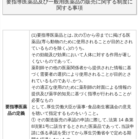
要指導医薬品及び一般用医薬品の販売に関する制度に
関する事項
(1)要指導医薬品とは､次の①から④までに掲げる医
薬品(専ら動物のために使用されることが目的とされ
ているものを除く｡)のうち､
その効能及び効果において人体に対する作用が著し
くないものであって､
薬剤師その他の医薬関係者から提供された情報に基
づく需要者の選択により使用されることが目的とさ
れているものであり､かつ､
その適正な使用のために薬剤師の対面による情報の
提供及び薬学的知見に基づく指導が行われることが
必要なもの
要指導医薬
として､厚生労働大臣が薬事･食品衛生審議会の意見
品の定義
を聴いて指定するものをいうこと｡
① その製造販売の承認の申請に際して､法第 14 条第
8項第1号に該当するとされた医薬品であって､当該申
請に係る承認を受けてから厚生労働省令で定める期