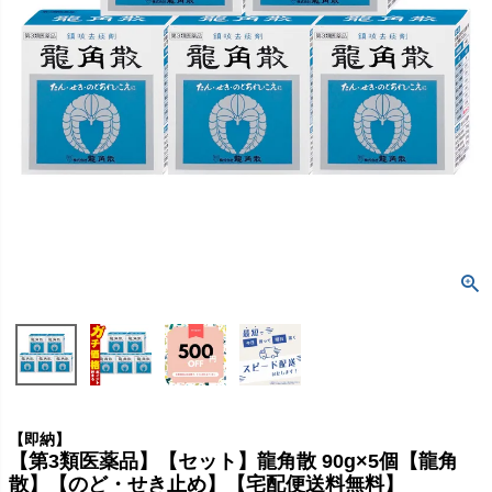
【即納】
【第3類医薬品】【セット】龍角散 90g×5個【龍角
散】【のど・せき止め】【宅配便送料無料】