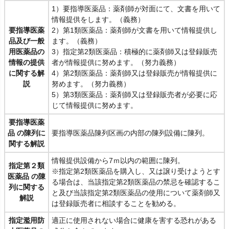
1）要指導医薬品：薬剤師が対面にて、文書を用いて
情報提供をします。（義務）
要指導医薬
2）第1類医薬品：薬剤師が文書を用いて情報提供し
品及び一般
ます。（義務）
用医薬品の
3）指定第2類医薬品：積極的に薬剤師又は登録販売
情報の提供
者が情報提供に努めます。（努力義務）
に関する解
4）第2類医薬品：薬剤師又は登録販売が情報提供に
説
努めます。（努力義務）
5）第3類医薬品：薬剤師又は登録販売者が必要に応
じて情報提供に努めます。
要指導医薬
品 の陳列に
要指導医薬品陳列区画の内部の陳列設備に陳列。
関する解説
情報提供設備から7ｍ以内の範囲に陳列。
指定第２類
※指定第2類医薬品を購入し、又は譲り受けようとす
医薬品 の陳
る場合は、当該指定第2類医薬品の禁忌を確認するこ
列に関する
と及び当該指定第2類医薬品の使用について薬剤師又
解説
は登録販売者に相談することを勧める。
指定濫用防
適正に使用されない場合に健康を害する恐れがある