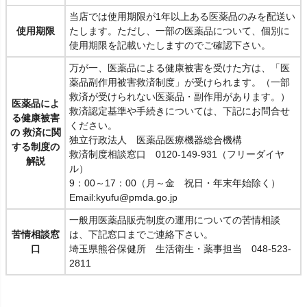
当店では使用期限が1年以上ある医薬品のみを配送い
使用期限
たします。ただし、一部の医薬品について、個別に
使用期限を記載いたしますのでご確認下さい。
万が一、医薬品による健康被害を受けた方は、「医
薬品副作用被害救済制度」が受けられます。（一部
救済が受けられない医薬品・副作用があります。）
医薬品によ
救済認定基準や手続きについては、下記にお問合せ
る健康被害
ください。
の 救済に関
独立行政法人 医薬品医療機器総合機構
する制度の
救済制度相談窓口 0120-149-931（フリーダイヤ
解説
ル）
9：00～17：00（月～金 祝日・年末年始除く）
Email:kyufu@pmda.go.jp
一般用医薬品販売制度の運用についての苦情相談
苦情相談窓
は、下記窓口までご連絡下さい。
口
埼玉県熊谷保健所 生活衛生・薬事担当 048-523-
2811