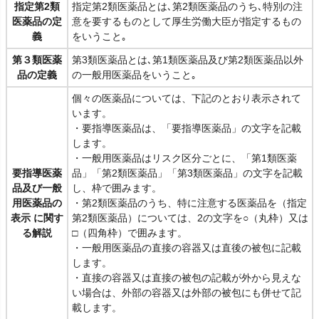
指定第2類
指定第2類医薬品とは､第2類医薬品のうち､特別の注
医薬品の定
意を要するものとして厚生労働大臣が指定するもの
義
をいうこと｡
第３類医薬
第3類医薬品とは､第1類医薬品及び第2類医薬品以外
品の定義
の一般用医薬品をいうこと｡
個々の医薬品については、下記のとおり表示されて
います。
・要指導医薬品は、「要指導医薬品」の文字を記載
します。
・一般用医薬品はリスク区分ごとに、「第1類医薬
要指導医薬
品」「第2類医薬品」「第3類医薬品」の文字を記載
品及び一般
し、枠で囲みます。
用医薬品の
・第2類医薬品のうち、特に注意する医薬品を（指定
表示 に関す
第2類医薬品）については、2の文字を○（丸枠）又は
る解説
□（四角枠）で囲みます。
・一般用医薬品の直接の容器又は直後の被包に記載
します。
・直接の容器又は直接の被包の記載が外から見えな
い場合は、外部の容器又は外部の被包にも併せて記
載します。