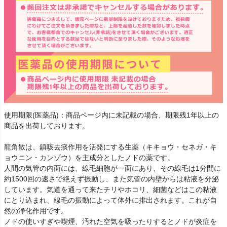
使用期限(医薬品)：商品ページ内に未記載の場合、期限残1年以上の
商品を出荷しております。
龍角散は、鎮咳去痰作用を活発にする生薬（キキョウ・セネガ・キ
ョウニン・カンゾウ）を主成分としたノドの薬です。
人間の気管の内面には、線毛細胞が一面にあり、その線毛は1分間に
約1500回の速さで絶えず振動し、また気管の内壁からは粘液を分泌
しています。気道を通って来たチリやホコリ、細菌などはこの粘液
にとり込まれ、線毛の振動によって体外に排出されます。これが自
然の浄化作用です。
ノドの使いすぎや喫煙、汚れた空気を吸ったりするとノドが炎症を