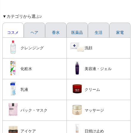
▼カテゴリから選ぶ♪
コスメ
ヘア
香水
医薬品
生活
家電
クレンジング
洗顔
化粧水
美容液・ジェル
乳液
クリーム
パック・マスク
マッサージ
アイケア
日焼け止め