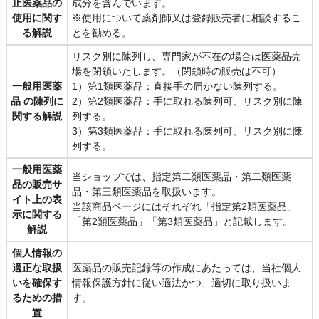
止医薬品の
成分を含んでいます。
使用に関す
※使用について薬剤師又は登録販売者に相談するこ
る解説
とを勧める。
リスク別に陳列し、専門家が不在の場合は医薬品売
場を閉鎖いたします。（閉鎖時の販売は不可）
一般用医薬
1）第1類医薬品：直接手の届かない陳列する。
品 の陳列に
2）第2類医薬品：手に取れる陳列可、リスク別に陳
関する解説
列する。
3）第3類医薬品：手に取れる陳列可、リスク別に陳
列する。
一般用医薬
当ショップでは、指定第二類医薬品・第二類医薬
品の販売サ
品・第三類医薬品を取扱います。
イト上の表
当該商品ページにはそれぞれ「指定第2類医薬品」
示に関する
「第2類医薬品」「第3類医薬品」と記載します。
解説
個人情報の
適正な取扱
医薬品の販売記録等の作成にあたっては、当社個人
いを確保す
情報保護方針に従い適法かつ、適切に取り扱いま
るための措
す。
置