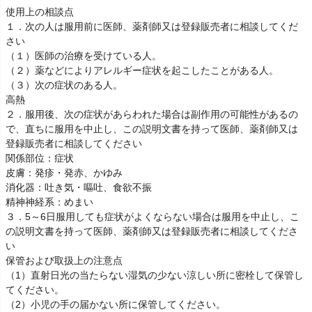
使用上の相談点
１．次の人は服用前に医師、薬剤師又は登録販売者に相談してくだ
さい
（１）医師の治療を受けている人。
（２）薬などによりアレルギー症状を起こしたことがある人。
（３）次の症状のある人。
高熱
２．服用後、次の症状があらわれた場合は副作用の可能性があるの
で、直ちに服用を中止し、この説明文書を持って医師、薬剤師又は
登録販売者に相談してください
関係部位：症状
皮膚：発疹・発赤、かゆみ
消化器：吐き気・嘔吐、食欲不振
精神神経系：めまい
３．5～6日服用しても症状がよくならない場合は服用を中止し、こ
の説明文書を持って医師、薬剤師又は登録販売者に相談してくださ
い
保管および取扱上の注意点
（1）直射日光の当たらない湿気の少ない涼しい所に密栓して保管し
てください。
（2）小児の手の届かない所に保管してください。