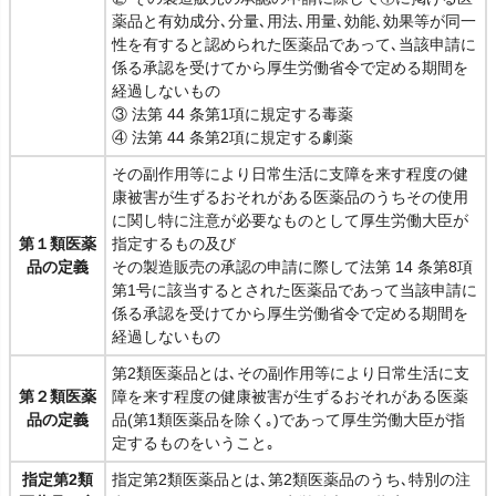
薬品と有効成分､分量､用法､用量､効能､効果等が同一
性を有すると認められた医薬品であって､当該申請に
係る承認を受けてから厚生労働省令で定める期間を
経過しないもの
③ 法第 44 条第1項に規定する毒薬
④ 法第 44 条第2項に規定する劇薬
その副作用等により日常生活に支障を来す程度の健
康被害が生ずるおそれがある医薬品のうちその使用
に関し特に注意が必要なものとして厚生労働大臣が
第１類医薬
指定するもの及び
品の定義
その製造販売の承認の申請に際して法第 14 条第8項
第1号に該当するとされた医薬品であって当該申請に
係る承認を受けてから厚生労働省令で定める期間を
経過しないもの
第2類医薬品とは､その副作用等により日常生活に支
第２類医薬
障を来す程度の健康被害が生ずるおそれがある医薬
品の定義
品(第1類医薬品を除く｡)であって厚生労働大臣が指
定するものをいうこと｡
指定第2類
指定第2類医薬品とは､第2類医薬品のうち､特別の注