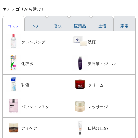
▼カテゴリから選ぶ♪
コスメ
ヘア
香水
医薬品
生活
家電
クレンジング
洗顔
化粧水
美容液・ジェル
乳液
クリーム
パック・マスク
マッサージ
アイケア
日焼け止め