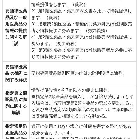
情報提供をします。（義務）
要指導医薬
2）第1類医薬品：薬剤師が文書を用いて情報提供し
品及び一般
ます。（義務）
用医薬品の
3）指定第2類医薬品：積極的に薬剤師又は登録販売
情報の提供
者が情報提供に努めます。（努力義務）
に関する解
4）第2類医薬品：薬剤師又は登録販売が情報提供に
説
努めます。（努力義務）
5）第3類医薬品：薬剤師又は登録販売者が必要に応
じて情報提供に努めます。
要指導医薬
品 の陳列に
要指導医薬品陳列区画の内部の陳列設備に陳列。
関する解説
情報提供設備から7ｍ以内の範囲に陳列。
指定第２類
※指定第2類医薬品を購入し、又は譲り受けようとす
医薬品 の陳
る場合は、当該指定第2類医薬品の禁忌を確認するこ
列に関する
と及び当該指定第2類医薬品の使用について薬剤師又
解説
は登録販売者に相談することを勧める。
指定濫用防
適正に使用されない場合に健康を害する恐れがある
止医薬品の
成分を含んでいます。