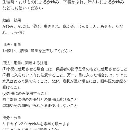
生理時・おりものによるかゆみ、下着かぶれ、汗ムレによるかゆみ
などにお使いください
効能・効果
かゆみ、かぶれ、湿疹、虫さされ、皮ふ炎、じんましん、あせも、ただ
れ、しもやけ
用法・用量
1日数回、患部に適量を塗布してください
用法・用量に関連する注意
(1)小児に使用させる場合には、保護者の指導監督のもとに使用させること
(2)目に入らないように注意すること。万一、目に入った場合には、すぐに
水又はぬるま湯で洗うこと。なお、症状が重い場合には、眼科医の診療を
受けること
(3)外用にのみ使用すること
同じ部位に他の外用剤との併用は避けること
患部やその周囲が汚れたまま使用しないこと
成分・分量
リドカイン2.0gかゆみを素早く鎮めます
ジフェンヒドラミン塩酸塩：2.0g