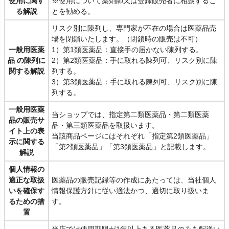
使用に関す
※使用について薬剤師又は登録販売者に相談するこ
る解説
とを勧める。
リスク別に陳列し、専門家が不在の場合は医薬品売
場を閉鎖いたします。（閉鎖時の販売は不可）
一般用医薬
1）第1類医薬品：直接手の届かない陳列する。
品 の陳列に
2）第2類医薬品：手に取れる陳列可、リスク別に陳
関する解説
列する。
3）第3類医薬品：手に取れる陳列可、リスク別に陳
列する。
一般用医薬
当ショップでは、指定第二類医薬品・第二類医薬
品の販売サ
品・第三類医薬品を取扱います。
イト上の表
当該商品ページにはそれぞれ「指定第2類医薬品」
示に関する
「第2類医薬品」「第3類医薬品」と記載します。
解説
個人情報の
適正な取扱
医薬品の販売記録等の作成にあたっては、当社個人
いを確保す
情報保護方針に従い適法かつ、適切に取り扱いま
るための措
す。
置
当店では使用期限が1年以上ある医薬品のみを配送い