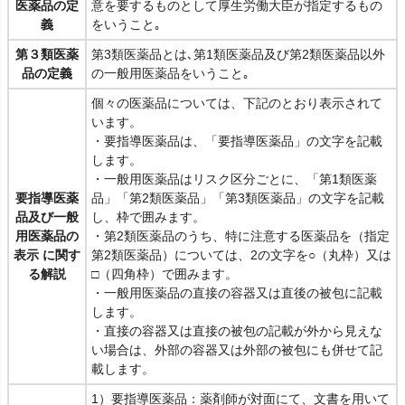
医薬品の定
意を要するものとして厚生労働大臣が指定するもの
義
をいうこと｡
第３類医薬
第3類医薬品とは､第1類医薬品及び第2類医薬品以外
品の定義
の一般用医薬品をいうこと｡
個々の医薬品については、下記のとおり表示されて
います。
・要指導医薬品は、「要指導医薬品」の文字を記載
します。
・一般用医薬品はリスク区分ごとに、「第1類医薬
要指導医薬
品」「第2類医薬品」「第3類医薬品」の文字を記載
品及び一般
し、枠で囲みます。
用医薬品の
・第2類医薬品のうち、特に注意する医薬品を（指定
表示 に関す
第2類医薬品）については、2の文字を○（丸枠）又は
る解説
□（四角枠）で囲みます。
・一般用医薬品の直接の容器又は直後の被包に記載
します。
・直接の容器又は直接の被包の記載が外から見えな
い場合は、外部の容器又は外部の被包にも併せて記
載します。
1）要指導医薬品：薬剤師が対面にて、文書を用いて