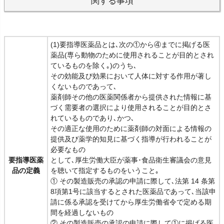
関する事項
(1)要指導医薬品とは､次の①から④までに掲げる医
薬品(専ら動物のために使用されることが目的とされ
ているものを除く｡)のうち､
その効能及び効果において人体に対する作用が著し
くないものであって､
薬剤師その他の医薬関係者から提供された情報に基
づく需要者の選択により使用されることが目的とさ
れているものであり､かつ､
その適正な使用のために薬剤師の対面による情報の
提供及び薬学的知見に基づく指導が行われることが
必要なもの
要指導医薬
として､厚生労働大臣が薬事･食品衛生審議会の意見
品の定義
を聴いて指定するものをいうこと｡
① その製造販売の承認の申請に際して､法第 14 条第
8項第1号に該当するとされた医薬品であって､当該申
請に係る承認を受けてから厚生労働省令で定める期
間を経過しないもの
② その製造販売の承認の申請に際して①に掲げる医