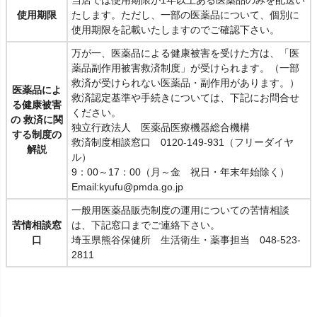
使用期限
たします。ただし、一部の医薬品について、個別に
使用期限を記載いたしますのでご確認下さい。
万が一、医薬品による健康被害を受けた方は、「医
薬品副作用被害救済制度」が受けられます。（一部
救済が受けられない医薬品・副作用があります。）
医薬品によ
救済認定基準や手続きについては、下記にお問合せ
る健康被害
ください。
の 救済に関
独立行政法人 医薬品医療機器総合機構
する制度の
救済制度相談窓口 0120-149-931（フリーダイヤ
解説
ル）
9：00～17：00（月～金 祝日・年末年始除く）
Email:kyufu@pmda.go.jp
一般用医薬品販売制度の運用についての苦情相談
苦情相談窓
は、下記窓口までご連絡下さい。
口
埼玉県熊谷保健所 生活衛生・薬事担当 048-523-
2811