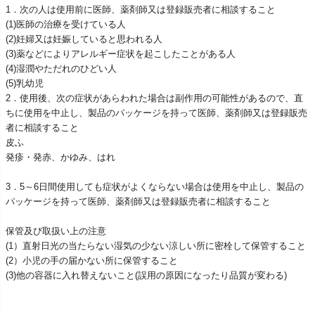
1．次の人は使用前に医師、薬剤師又は登録販売者に相談すること
(1)医師の治療を受けている人
(2)妊婦又は妊娠していると思われる人
(3)薬などによりアレルギー症状を起こしたことがある人
(4)湿潤やただれのひどい人
(5)乳幼児
2．使用後、次の症状があらわれた場合は副作用の可能性があるので、直
ちに使用を中止し、製品のパッケージを持って医師、薬剤師又は登録販売
者に相談すること
皮ふ
発疹・発赤、かゆみ、はれ
3．5～6日間使用しても症状がよくならない場合は使用を中止し、製品の
パッケージを持って医師、薬剤師又は登録販売者に相談すること
保管及び取扱い上の注意
(1）直射日光の当たらない湿気の少ない涼しい所に密栓して保管すること
(2）小児の手の届かない所に保管すること
(3)他の容器に入れ替えないこと(誤用の原因になったり品質が変わる)