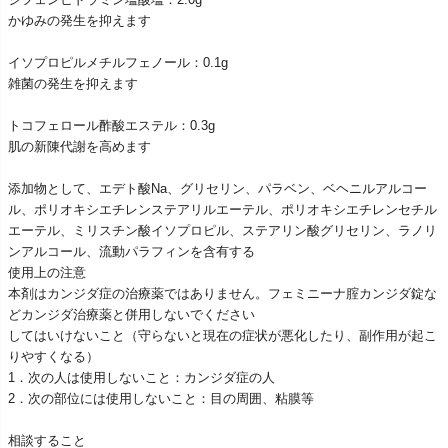
かゆみの発生を抑えます
イソプロピルメチルフェノール：0.1g
雑菌の発生を抑えます
トコフェロール酢酸エステル：0.3g
肌の新陳代謝を高めます
添加物として、エデト酸Na、グリセリン、パラベン、ベヘニルアルコー
ル、ポリオキシエチレンステアリルエーテル、ポリオキシエチレンセチル
エーテル、ミリスチン酸イソプロピル、ステアリン酸グリセリン、ラノリ
ンアルコール、流動パラフィンを含有する
使用上の注意
本剤はカンジダ症の治療薬ではありません。フェミニーナ腟カンジダ錠な
どカンジダ治療薬と併用しないでください
してはいけないこと（守らないと現在の症状が悪化したり、副作用が起こ
りやすくなる）
1．次の人は使用しないこと：カンジダ症の人
2．次の部位には使用しないこと：目の周囲、粘膜等
相談すること