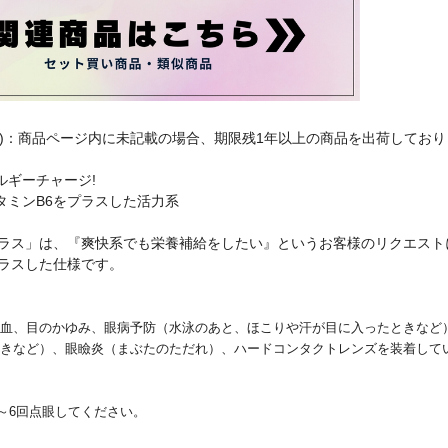
品)：商品ページ内に未記載の場合、期限残1年以上の商品を出荷しており
ルギーチャージ!
タミンB6をプラスした活力系
Vプラス」は、『爽快系でも栄養補給をしたい』というお客様のリクエス
プラスした仕様です。
血、目のかゆみ、眼病予防（水泳のあと、ほこりや汗が目に入ったときなど
きなど）、眼瞼炎（まぶたのただれ）、ハードコンタクトレンズを装着して
5～6回点眼してください。