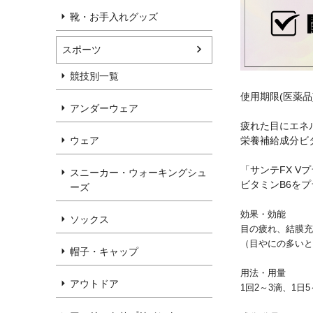
靴・お手入れグッズ
スポーツ
競技別一覧
使用期限(医薬
アンダーウェア
疲れた目にエネ
栄養補給成分ビ
ウェア
「サンテFX 
スニーカー・ウォーキングシュ
ビタミンB6を
ーズ
効果・効能
ソックス
目の疲れ、結膜充
（目やにの多いと
帽子・キャップ
用法・用量
アウトドア
1回2～3滴、1日