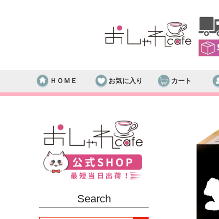
ＨＯＭＥ
お気に入り
カート
Search