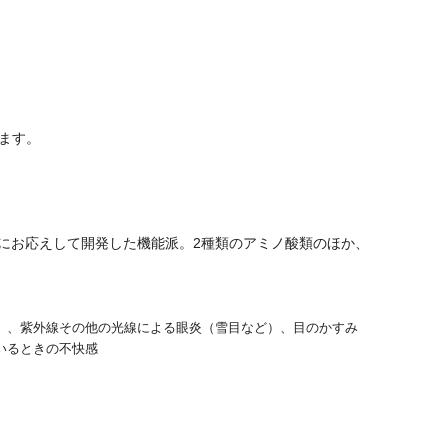
ます。
トにお応えして開発した機能派。2種類のアミノ酸類のほか、
）、紫外線その他の光線による眼炎（雪目など）、目のかすみ
いるときの不快感