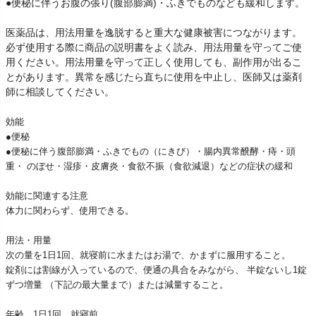
●便秘に伴うお腹の張り(腹部膨満)・ふきでものなども緩和します。
医薬品は、用法用量を逸脱すると重大な健康被害につながります。
必ず使用する際に商品の説明書をよく読み、用法用量を守ってご使
用ください。用法用量を守って正しく使用しても、副作用が出るこ
とがあります。異常を感じたら直ちに使用を中止し、医師又は薬剤
師に相談してください。
効能
●便秘
●便秘に伴う腹部膨満・ふきでもの（にきび）・腸内異常醗酵・痔・頭
重・ のぼせ・湿疹・皮膚炎・食欲不振（食欲減退）などの症状の緩和
効能に関連する注意
体力に関わらず、使用できる。
用法・用量
次の量を1日1回、就寝前に水またはお湯で、かまずに服用すること。
錠剤には割線が入っているので、便通の具合をみながら、 半錠ないし1錠
ずつ増量 （下記の最大量まで）または減量すること。
年齢 1日1回 就寝前