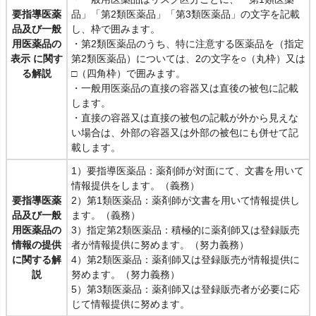
要指導医薬
品」「第2類医薬品」「第3類医薬品」の文字を記載
品及び一般
し、枠で囲みます。
用医薬品の
・第2類医薬品のうち、特に注意する医薬品を（指定
表示 に関す
第2類医薬品）については、2の文字を○（丸枠）又は
る解説
□（四角枠）で囲みます。
・一般用医薬品の直接の容器又は直後の被包に記載
します。
・直接の容器又は直接の被包の記載が外から見えな
い場合は、外部の容器又は外部の被包にも併せて記
載します。
1）要指導医薬品：薬剤師が対面にて、文書を用いて
情報提供をします。（義務）
要指導医薬
2）第1類医薬品：薬剤師が文書を用いて情報提供し
品及び一般
ます。（義務）
用医薬品の
3）指定第2類医薬品：積極的に薬剤師又は登録販売
情報の提供
者が情報提供に努めます。（努力義務）
に関する解
4）第2類医薬品：薬剤師又は登録販売が情報提供に
説
努めます。（努力義務）
5）第3類医薬品：薬剤師又は登録販売者が必要に応
じて情報提供に努めます。