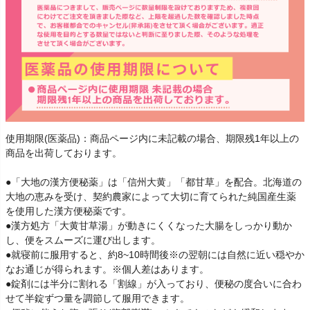
使用期限(医薬品)：商品ページ内に未記載の場合、期限残1年以上の
商品を出荷しております。
●「大地の漢方便秘薬」は「信州大黄」「都甘草」を配合。北海道の
大地の恵みを受け、契約農家によって大切に育てられた純国産生薬
を使用した漢方便秘薬です。
●漢方処方「大黄甘草湯」が動きにくくなった大腸をしっかり動か
し、便をスムーズに運び出します。
●就寝前に服用すると、約8~10時間後※の翌朝には自然に近い穏やか
なお通じが得られます。※個人差はあります。
●錠剤には半分に割れる「割線」が入っており、便秘の度合いに合わ
せて半錠ずつ量を調節して服用できます。