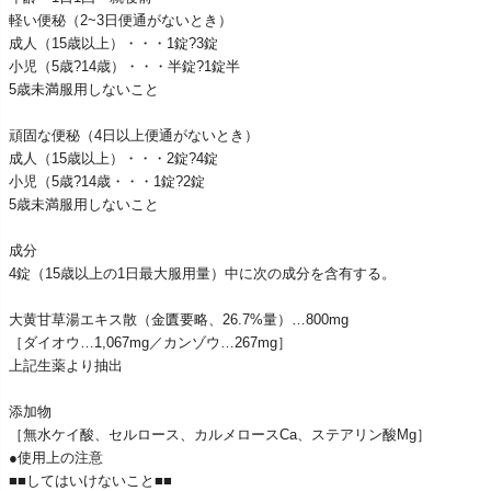
軽い便秘（2~3日便通がないとき）
成人（15歳以上）・・・1錠?3錠
小児（5歳?14歳）・・・半錠?1錠半
5歳未満服用しないこと
頑固な便秘（4日以上便通がないとき）
成人（15歳以上）・・・2錠?4錠
小児（5歳?14歳・・・1錠?2錠
5歳未満服用しないこと
成分
4錠（15歳以上の1日最大服用量）中に次の成分を含有する。
大黄甘草湯エキス散（金匱要略、26.7%量）…800mg
［ダイオウ…1,067mg／カンゾウ…267mg］
上記生薬より抽出
添加物
［無水ケイ酸、セルロース、カルメロースCa、ステアリン酸Mg］
●使用上の注意
■■してはいけないこと■■