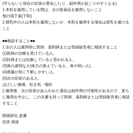
(守らないと現在の症状が悪化したり、副作用が起こりやすくなる)
1.本剤を服用している間は、次の医薬品を服用しないこと
他の瀉下薬(下剤)
2.授乳中の人は本剤を服用しないか、本剤を服用する場合は授乳を避ける
こと
■■相談すること■■
1.次の人は服用前に医師、薬剤師または登録販売者に相談すること
(1)医師の治療を受けている人。
(2)妊婦または妊娠していると思われる人。
(3)体の虚弱な人(体力の衰えている人、体の弱い人)。
(4)胃腸が弱く下痢しやすい人。
(5)次の症状のある人。
はげしい腹痛、吐き気・嘔吐
2.服用後、次の症状があらわれた場合は副作用の可能性があるので、直ち
に服用を中止し、この文書を持って医師、薬剤師または登録販売者に相談
すること
関係部位:皮膚
症状:発疹