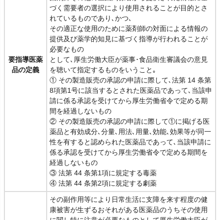
づく需要者の選択により使用されることが目的とさ
れているものであり､かつ､
その適正な使用のために薬剤師の対面による情報の
提供及び薬学的知見に基づく指導が行われることが
必要なもの
要指導医薬
として､厚生労働大臣が薬事･食品衛生審議会の意見
品の定義
を聴いて指定するものをいうこと｡
① その製造販売の承認の申請に際して､法第 14 条第
8項第1号に該当するとされた医薬品であって､当該申
請に係る承認を受けてから厚生労働省令で定める期
間を経過しないもの
② その製造販売の承認の申請に際して①に掲げる医
薬品と有効成分､分量､用法､用量､効能､効果等が同一
性を有すると認められた医薬品であって､当該申請に
係る承認を受けてから厚生労働省令で定める期間を
経過しないもの
③ 法第 44 条第1項に規定する毒薬
④ 法第 44 条第2項に規定する劇薬
その副作用等により日常生活に支障を来す程度の健
康被害が生ずるおそれがある医薬品のうちその使用