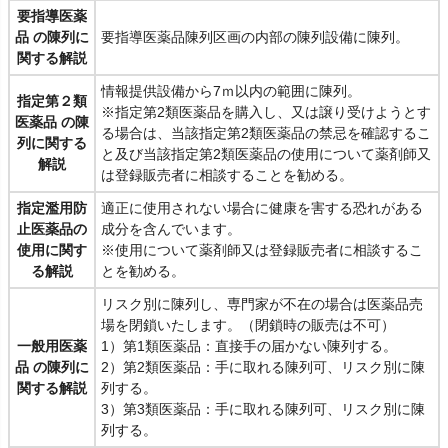
要指導医薬
品 の陳列に
要指導医薬品陳列区画の内部の陳列設備に陳列。
関する解説
情報提供設備から7ｍ以内の範囲に陳列。
指定第２類
※指定第2類医薬品を購入し、又は譲り受けようとす
医薬品 の陳
る場合は、当該指定第2類医薬品の禁忌を確認するこ
列に関する
と及び当該指定第2類医薬品の使用について薬剤師又
解説
は登録販売者に相談することを勧める。
指定濫用防
適正に使用されない場合に健康を害する恐れがある
止医薬品の
成分を含んでいます。
使用に関す
※使用について薬剤師又は登録販売者に相談するこ
る解説
とを勧める。
リスク別に陳列し、専門家が不在の場合は医薬品売
場を閉鎖いたします。（閉鎖時の販売は不可）
一般用医薬
1）第1類医薬品：直接手の届かない陳列する。
品 の陳列に
2）第2類医薬品：手に取れる陳列可、リスク別に陳
関する解説
列する。
3）第3類医薬品：手に取れる陳列可、リスク別に陳
列する。