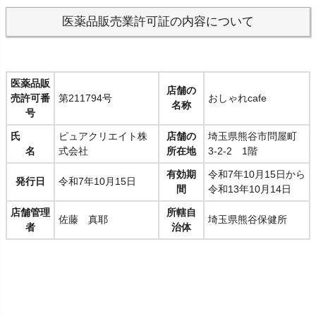
医薬品販売業許可証の内容について
医薬品販
店舗の
売許可番
第211794号
おしゃれcafe
名称
号
氏
ピュアクリエイト株
店舗の
埼玉県熊谷市問屋町
名
式会社
所在地
3-2-2 1階
有効期
令和7年10月15日から
発行日
令和7年10月15日
間
令和13年10月14日
店舗管理
所轄自
佐藤 真耶
埼玉県熊谷保健所
者
治体