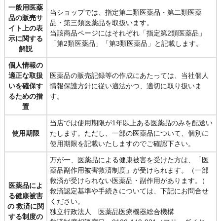
一般用医薬
当ショップでは、指定第二類医薬品・第二類医薬
品の販売サ
品・第三類医薬品を取扱います。
イト上の表
当該商品ページにはそれぞれ「指定第2類医薬品」
示に関する
「第2類医薬品」「第3類医薬品」と記載します。
解説
個人情報の
適正な取扱
医薬品の販売記録等の作成にあたっては、当社個人
いを確保す
情報保護方針に従い適法かつ、適切に取り扱いま
るための措
す。
置
当店では使用期限が1年以上ある医薬品のみを配送い
使用期限
たします。ただし、一部の医薬品について、個別に
使用期限を記載いたしますのでご確認下さい。
万が一、医薬品による健康被害を受けた方は、「医
薬品副作用被害救済制度」が受けられます。（一部
救済が受けられない医薬品・副作用があります。）
医薬品によ
救済認定基準や手続きについては、下記にお問合せ
る健康被害
ください。
の 救済に関
独立行政法人 医薬品医療機器総合機構
する制度の