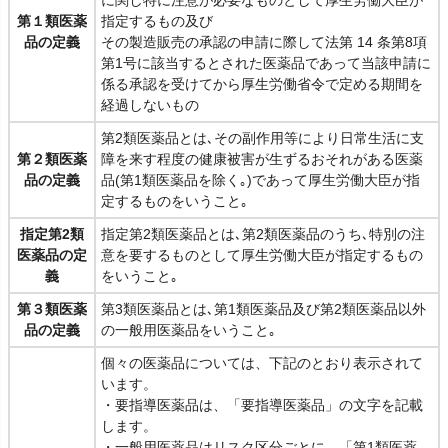
に関し特に注意が必要なものとして厚生労働大臣が
第１類医薬
指定するもの及び
品の定義
その製造販売の承認の申請に際して法第 14 条第8項
第1号に該当するとされた医薬品であって当該申請に
係る承認を受けてから厚生労働省令で定める期間を
経過しないもの
第2類医薬品とは､その副作用等により日常生活に支
第２類医薬
障を来す程度の健康被害が生ずるおそれがある医薬
品の定義
品(第1類医薬品を除く｡)であって厚生労働大臣が指
定するものをいうこと｡
指定第2類
指定第2類医薬品とは､第2類医薬品のうち､特別の注
医薬品の定
意を要するものとして厚生労働大臣が指定するもの
義
をいうこと｡
第３類医薬
第3類医薬品とは､第1類医薬品及び第2類医薬品以外
品の定義
の一般用医薬品をいうこと｡
個々の医薬品については、下記のとおり表示されて
います。
・要指導医薬品は、「要指導医薬品」の文字を記載
します。
・一般用医薬品はリスク区分ごとに、「第1類医薬