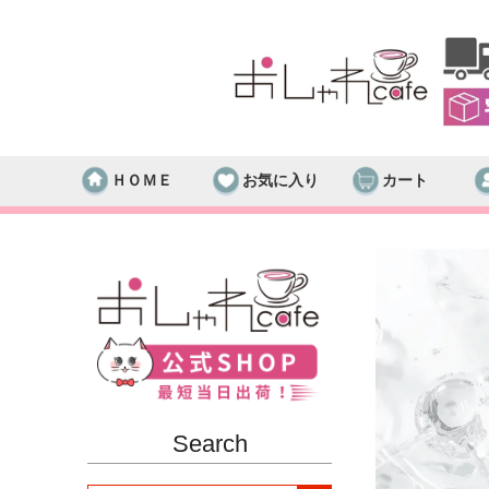
ＨＯＭＥ
お気に入り
カート
Search