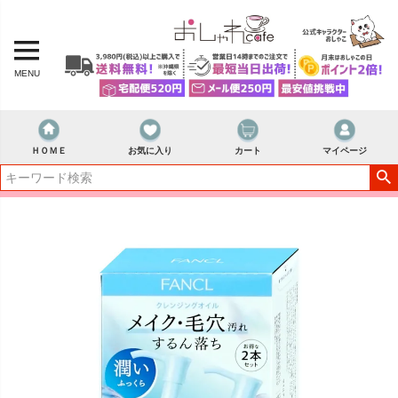
MENU
ＨＯＭＥ
お気に入り
カート
マイページ