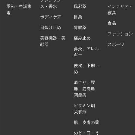
季節・空調家
ス・香水
風邪薬
インテリア・
電
寝具
ボディケア
目薬
食品
日焼け止め
胃腸薬
ファッション
美容機器・美
痛み止め
顔器
スポーツ
鼻炎、アレル
ギー
便秘、下痢止
め
肩こり、腰
痛、筋肉痛、
関節痛
ビタミン剤、
栄養剤
肌、皮膚の薬
のど・口・う