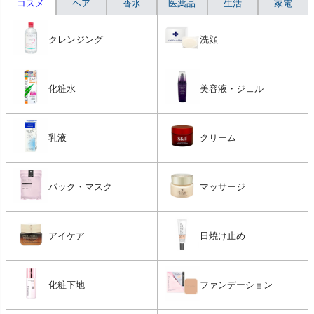
コスメ
ヘア
香水
医薬品
生活
家電
クレンジング
洗顔
化粧水
美容液・ジェル
乳液
クリーム
パック・マスク
マッサージ
アイケア
日焼け止め
化粧下地
ファンデーション