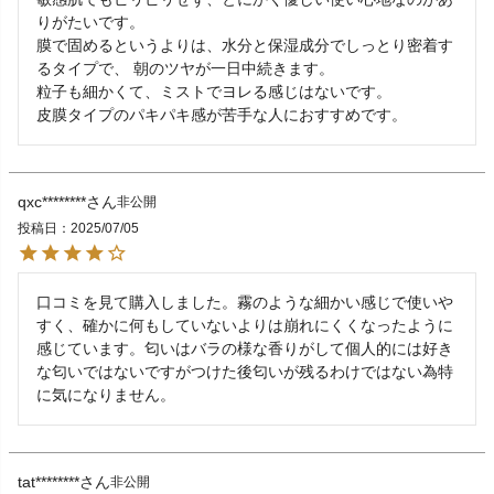
りがたいです。

膜で固めるというよりは、水分と保湿成分でしっとり密着す
るタイプで、 朝のツヤが一日中続きます。

粒子も細かくて、ミストでヨレる感じはないです。

皮膜タイプのパキパキ感が苦手な人におすすめです。
qxc********
非公開
投稿日
2025/07/05
口コミを見て購入しました。霧のような細かい感じで使いや
すく、確かに何もしていないよりは崩れにくくなったように
感じています。匂いはバラの様な香りがして個人的には好き
な匂いではないですがつけた後匂いが残るわけではない為特
に気になりません。
tat********
非公開