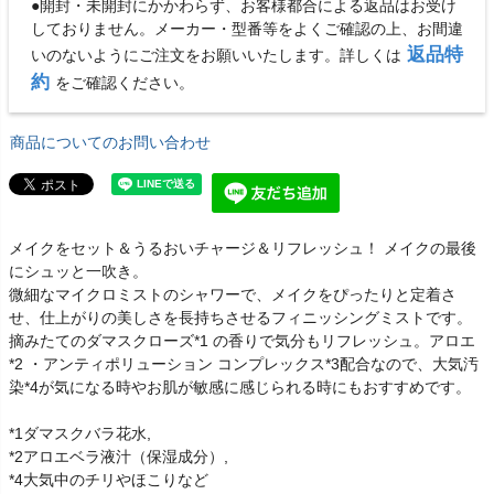
●開封・未開封にかかわらず、お客様都合による返品はお受け
しておりません。メーカー・型番等をよくご確認の上、お間違
返品特
いのないようにご注文をお願いいたします。詳しくは
約
をご確認ください。
商品についてのお問い合わせ
メイクをセット＆うるおいチャージ＆リフレッシュ！ メイクの最後
にシュッと一吹き。
微細なマイクロミストのシャワーで、メイクをぴったりと定着さ
せ、仕上がりの美しさを長持ちさせるフィニッシングミストです。
摘みたてのダマスクローズ*1 の香りで気分もリフレッシュ。アロエ
*2 ・アンティポリューション コンプレックス*3配合なので、大気汚
染*4が気になる時やお肌が敏感に感じられる時にもおすすめです。
*1ダマスクバラ花水,
*2アロエベラ液汁（保湿成分）,
*4大気中のチリやほこりなど