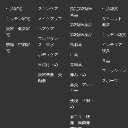
生活家電
スキンケア
指定第2類医
生活雑貨
薬品
キッチン家電
メイクアップ
ダイエット・
第2類医薬品
健康
美容・健康家
ヘアケア
電
第3類医薬品
キッチン雑貨
フレグラン
季節・空調家
ス・香水
風邪薬
インテリア・
電
寝具
ボディケア
目薬
食品
日焼け止め
胃腸薬
ファッション
美容機器・美
痛み止め
顔器
スポーツ
鼻炎、アレル
ギー
便秘、下痢止
め
肩こり、腰
痛、筋肉痛、