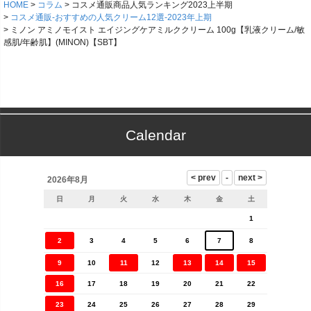
HOME
コラム
コスメ通販商品人気ランキング2023上半期
コスメ通販-おすすめの人気クリーム12選-2023年上期
ミノン アミノモイスト エイジングケアミルククリーム 100g【乳液クリーム/敏
感肌/年齢肌】(MINON)【SBT】
Calendar
2026年8月
日
月
火
水
木
金
土
1
2
3
4
5
6
7
8
9
10
11
12
13
14
15
16
17
18
19
20
21
22
23
24
25
26
27
28
29