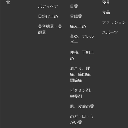
電
寝具
ボディケア
目薬
食品
日焼け止め
胃腸薬
ファッション
美容機器・美
痛み止め
顔器
スポーツ
鼻炎、アレル
ギー
便秘、下痢止
め
肩こり、腰
痛、筋肉痛、
関節痛
ビタミン剤、
栄養剤
肌、皮膚の薬
のど・口・う
がい薬