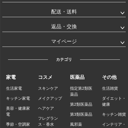
配送・送料
返品・交換
マイページ
カテゴリ
家電
コスメ
医薬品
その他
生活家電
スキンケア
指定第2類医
生活雑貨
薬品
キッチン家電
メイクアップ
ダイエット・
第2類医薬品
健康
美容・健康家
ヘアケア
電
第3類医薬品
キッチン雑貨
フレグラン
季節・空調家
ス・香水
風邪薬
インテリア・