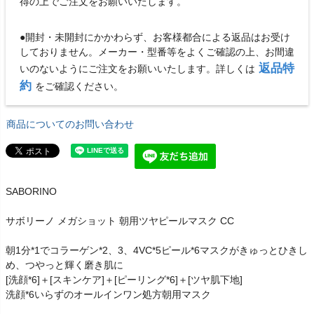
得の上でご注文をお願いいたします。
●開封・未開封にかかわらず、お客様都合による返品はお受け
しておりません。メーカー・型番等をよくご確認の上、お間違
返品特
いのないようにご注文をお願いいたします。詳しくは
約
をご確認ください。
商品についてのお問い合わせ
SABORINO
サボリーノ メガショット 朝用ツヤピールマスク CC
朝1分*1でコラーゲン*2、3、4VC*5ピール*6マスクがきゅっとひきし
め、つやっと輝く磨き肌に
[洗顔*6]＋[スキンケア]＋[ピーリング*6]＋[ツヤ肌下地]
洗顔*6いらずのオールインワン処方朝用マスク