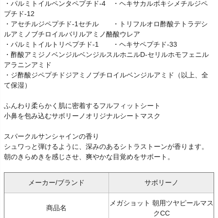
・パルミトイルペンタペプチド-4 ・ヘキサカルボキシメチルジペ
プチド-12
・アセチルジペプチド-1セチル ・トリフルオロ酢酸テトラデシ
ルアミノブチロイルバリルアミノ酪酸ウレア
・パルミトイルトリペプチド-1 ・ヘキサペプチド-33
・酢酸アミジノベンジルベンジルスルホニルD-セリルホモフェニル
アラニンアミド
・ジ酢酸ジペプチドジアミノブチロイルベンジルアミド（以上、全
て保湿）
ふんわり柔らかく肌に密着するフルフィットシート
小鼻を包み込むサボリーノオリジナルシートマスク
スパークルサンシャインの香り
シュワっと弾けるように、深みのあるシトラストーンが香ります。
朝のきらめきを感じさせ、爽やかな目覚めをサポート。
メーカー/ブランド
サボリーノ
メガショット 朝用ツヤピールマス
商品名
クCC