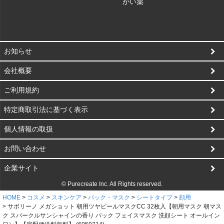
がい薬
お知らせ
会社概要
ご利用規約
特定商取引法に基づく表示
個人情報の取扱
お問い合わせ
企業サイト
© Purecreate Inc. All Rights reserved.
HOME
コスメ
スキンケア
パック・マスク
シートタイプ
顔用
サボリーノ メガショット 朝用ツヤピールマスクCC 32枚入【朝用マスク 朝マス
ク スパークルサンシャインの香り パック フェイスマスク 洗顔シート オールイン