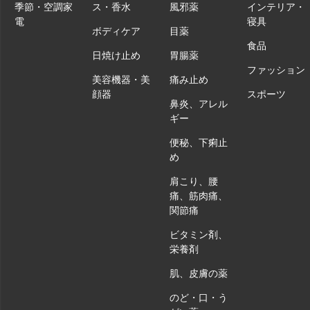
季節・空調家
ス・香水
風邪薬
インテリア・
電
寝具
ボディケア
目薬
食品
日焼け止め
胃腸薬
ファッション
美容機器・美
痛み止め
顔器
スポーツ
鼻炎、アレル
ギー
便秘、下痢止
め
肩こり、腰
痛、筋肉痛、
関節痛
ビタミン剤、
栄養剤
肌、皮膚の薬
のど・口・う