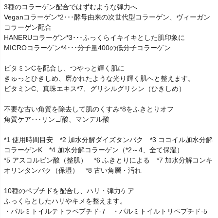
3種のコラーゲン配合ではずむような弾力へ
Veganコラーゲン*2･･･酵母由来の次世代型コラーゲン、ヴィーガン
コラーゲン配合
HANERUコラーゲン*3･･･ふっくらイキイキとした肌印象に
MICROコラーゲン*4･･･分子量400の低分子コラーゲン
ビタミンCを配合し、つやっと輝く肌に
きゅっとひきしめ、磨かれたような光り輝く肌へと整えます。
ビタミンC、真珠エキス*7、グリシルグリシン（ひきしめ）
不要な古い角質を除去して肌のくすみ*8をふきとりオフ
角質ケア･･･リンゴ酸、マンデル酸
*1 使用時間目安 *2 加水分解ダイズタンパク *3 ココイル加水分解
コラーゲンK *4 加水分解コラーゲン（*2～4、全て保湿）
*5 アスコルビン酸（整肌） *6 ふきとりによる *7 加水分解コンキ
オリンタンパク（保湿） *8 古い角層・汚れ
10種のペプチドを配合し、ハリ・弾力ケア
ふっくらとしたハリやキメを整えます。
・パルミトイルテトラペプチド-7 ・パルミトイルトリペプチド-5