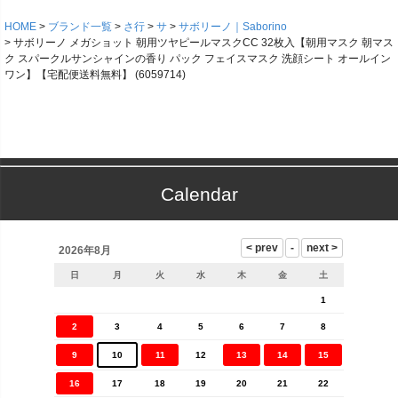
HOME
ブランド一覧
さ行
サ
サボリーノ｜Saborino
サボリーノ メガショット 朝用ツヤピールマスクCC 32枚入【朝用マスク 朝マス
ク スパークルサンシャインの香り パック フェイスマスク 洗顔シート オールイン
ワン】【宅配便送料無料】 (6059714)
Calendar
2026年8月
日
月
火
水
木
金
土
1
2
3
4
5
6
7
8
9
10
11
12
13
14
15
16
17
18
19
20
21
22