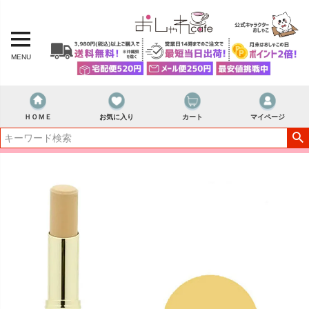
MENU
ＨＯＭＥ
お気に入り
カート
マイページ