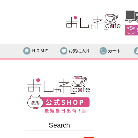
ＨＯＭＥ
お気に入り
カート
Search