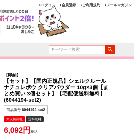
ログイン
会員登録
ご利用規約
メールマガジン
【即納】
【セット】【国内正規品】シェルクルール
ナチュレポウ クリアパウダー 10g×3個【ま
とめ買い 3個セット】【宅配便送料無料】
(6044194-set2)
商品番号
6044194-set2
大人気御礼
送料無料
6,092
税込