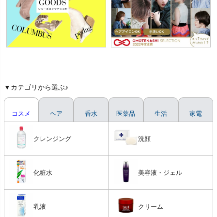
▼カテゴリから選ぶ♪
コスメ
ヘア
香水
医薬品
生活
家電
クレンジング
洗顔
化粧水
美容液・ジェル
乳液
クリーム