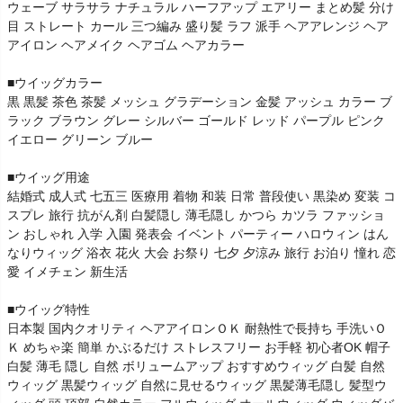
ウェーブ サラサラ ナチュラル ハーフアップ エアリー まとめ髪 分け
目 ストレート カール 三つ編み 盛り髪 ラフ 派手 ヘアアレンジ ヘア
アイロン ヘアメイク ヘアゴム ヘアカラー
■ウイッグカラー
黒 黒髪 茶色 茶髪 メッシュ グラデーション 金髪 アッシュ カラー ブ
ラック ブラウン グレー シルバー ゴールド レッド パープル ピンク
イエロー グリーン ブルー
■ウイッグ用途
結婚式 成人式 七五三 医療用 着物 和装 日常 普段使い 黒染め 変装 コ
スプレ 旅行 抗がん剤 白髪隠し 薄毛隠し かつら カツラ ファッショ
ン おしゃれ 入学 入園 発表会 イベント パーティー ハロウィン はん
なりウィッグ 浴衣 花火 大会 お祭り 七夕 夕涼み 旅行 お泊り 憧れ 恋
愛 イメチェン 新生活
■ウイッグ特性
日本製 国内クオリティ ヘアアイロンＯＫ 耐熱性で長持ち 手洗いＯ
Ｋ めちゃ楽 簡単 かぶるだけ ストレスフリー お手軽 初心者OK 帽子
白髪 薄毛 隠し 自然 ボリュームアップ おすすめウィッグ 白髪 自然
ウィッグ 黒髪ウィッグ 自然に見せるウィッグ 黒髪薄毛隠し 髪型ウ