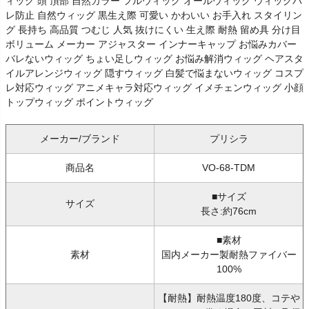
ィッグ 頭 頂部 自然カラー フルウィッグ オールウィッグ ウィッグバ
レ防止 自然ウィッグ 黒生え際 可愛い かわいい お手入れ スタイリン
グ 長持ち 高品質 つむじ 人気 抜けにくい 生え際 耐熱 留め具 分け目
ボリューム メーカー アジャスター インナーキャップ お悩みカバー
バレないウィッグ ちょい足しウィッグ お悩み解消ウィッグ ヘアスタ
イルアレンジウィッグ 隠すウィッグ 白髪で悩まないウィッグ コスプ
レ対応ウィッグ アニメキャラ対応ウィッグ イメチェンウィッグ 小顔
トップウィッグ ポイントウィッグ
メーカー/ブランド
プリシラ
商品名
VO-68-TDM
■サイズ
サイズ
長さ:約76cm
■素材
素材
国内メーカー製耐熱ファイバー
100%
【耐熱】耐熱温度180度、コテや