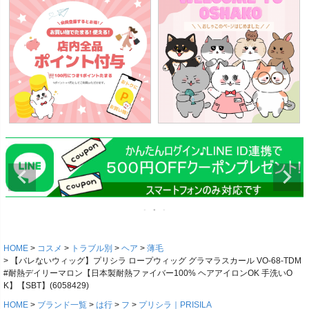
HOME
コスメ
トラブル別
ヘア
薄毛
【バレないウィッグ】プリシラ ロープウィッグ グラマラスカール VO-68-TDM
#耐熱デイリーマロン【日本製耐熱ファイバー100% ヘアアイロンOK 手洗いO
K】【SBT】(6058429)
HOME
ブランド一覧
は行
フ
プリシラ｜PRISILA