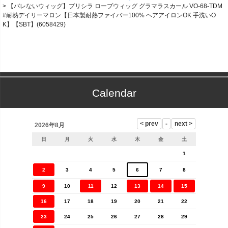
【バレないウィッグ】プリシラ ロープウィッグ グラマラスカール VO-68-TDM
#耐熱デイリーマロン【日本製耐熱ファイバー100% ヘアアイロンOK 手洗いO
K】【SBT】(6058429)
Calendar
2026年8月
日
月
火
水
木
金
土
1
2
3
4
5
6
7
8
9
10
11
12
13
14
15
16
17
18
19
20
21
22
23
24
25
26
27
28
29