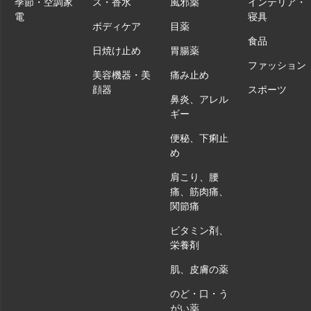
季節・空調家
ス・香水
風邪薬
インテリア・
電
寝具
ボディケア
目薬
食品
日焼け止め
胃腸薬
ファッション
美容機器・美
痛み止め
顔器
スポーツ
鼻炎、アレル
ギー
便秘、下痢止
め
肩こり、腰
痛、筋肉痛、
関節痛
ビタミン剤、
栄養剤
肌、皮膚の薬
のど・口・う
がい薬