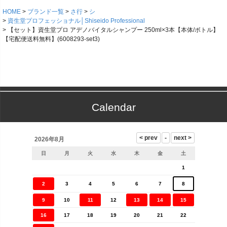
HOME
ブランド一覧
さ行
シ
資生堂プロフェッショナル│Shiseido Professional
【セット】資生堂プロ アデノバイタルシャンプー 250ml×3本【本体/ボトル】
【宅配便送料無料】(6008293-set3)
Calendar
2026年8月
日
月
火
水
木
金
土
1
2
3
4
5
6
7
8
9
10
11
12
13
14
15
16
17
18
19
20
21
22